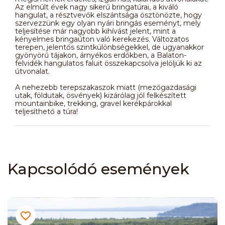
Az elmúlt évek nagy sikerű bringatúrai, a kiváló
hangulat, a résztvevők elszántsága ösztönözte, hogy
szervezzünk egy olyan nyári bringás eseményt, mely
teljesítése már nagyobb kihívást jelent, mint a
kényelmes bringaúton való kerekezés. Változatos
terepen, jelentős szintkülönbségekkel, de ugyanakkor
gyönyörű tájakon, árnyékos erdőkben, a Balaton-
felvidék hangulatos faluit összekapcsolva jelöljük ki az
útvonalat.
A nehezebb terepszakaszok miatt (mezőgazdasági
utak, földutak, ösvények) kizárólag jól felkészített
mountainbike, trekking, gravel kerékpárokkal
teljesíthető a túra!
Kapcsolódó események