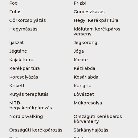
Foci
Frizbi
Futás
Gördeszkázás
Görkorcsolyázás
Hegyi Kerékpár túra
Hegymászás
Időfutam kerékpáros
verseny
Íjászat
Jégkorong
Jégtánc
Jóga
Kajak-kenu
Karate
Kerékpár túra
Kézilabda
Korcsolyázás
Kosárlabda
Krikett
Kung-fu
Kutyás terepfutás
Lövészet
MTB-
Műkorcsolya
hegyikerékpározás
Nordic walking
Országúti kerékpáros
körverseny
Országúti kerékpározás
Sárkányhajózás