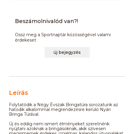
Beszámolnivalód van?!
Ossz meg a Sportnaptár közösségével valami
érdekeset
új bejegyzés
Leírás
Folytatódik a Négy Évszak Bringatúra sorozatunk az
hatodik alkalommal megrendezésre kerülő Nyári
Bringa Túrával.
Új és eddig nem ismert élményeket szeretnénk
nyújtani azoknak a bringásoknak, akik szívesen
megismernek érdekes, izgalmas, kalandos útvonalakat.