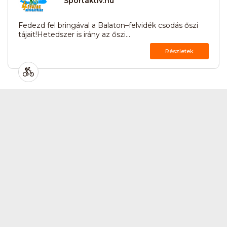
Sportaktiv.hu
Fedezd fel bringával a Balaton–felvidék csodás őszi
tájait!Hetedszer is irány az őszi...
Részletek