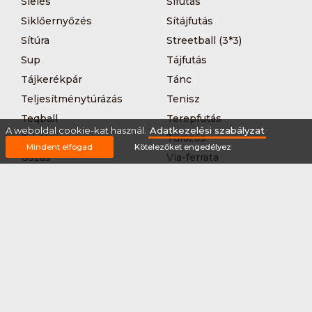
Síelés
Sífutás
Siklőernyőzés
Sítájfutás
Sítúra
Streetball (3*3)
Sup
Tájfutás
Tájkerékpár
Tánc
Teljesítménytúrázás
Tenisz
Teqball
Terepfutás
A weboldal cookie-kat használ.
Adatkezelési szabályzat
Triatlon
Túrázás
Mindent elfogad
Kötelezőket engedélyez
Úszás
Via-ferrata
Vitorlázás
Vívás
Vizilabda
Vizitúra
Wakeboard
Rólunk
Szervezőknek / Egyesületeknek