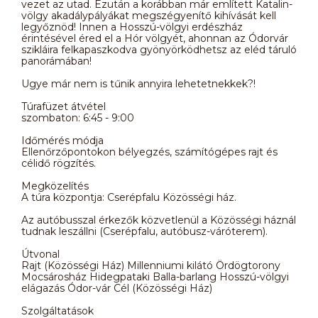
vezet az utad. Ezután a korábban már említett Katalin-
völgy akadálypályákat megszégyenítő kihívását kell
legyőznöd! Innen a Hosszú-völgyi erdészház
érintésével éred el a Hór völgyét, ahonnan az Ódorvár
szikláira felkapaszkodva gyönyörködhetsz az eléd táruló
panorámában!
Ugye már nem is tűnik annyira lehetetnekkek?!
Túrafüzet átvétel
szombaton: 6:45 - 9:00
Időmérés módja
Ellenőrzőpontokon bélyegzés, számítógépes rajt és
célidő rögzítés.
Megközelítés
A túra központja: Cserépfalu Közösségi ház.
Az autóbusszal érkezők közvetlenül a Közösségi háznál
tudnak leszállni (Cserépfalu, autóbusz-váróterem).
Útvonal
Rajt (Közösségi Ház) Millenniumi kilátó Ördögtorony
Mocsárosház Hidegpataki Balla-barlang Hosszú-völgyi
elágazás Ódor-vár Cél (Közösségi Ház)
Szolgáltatások