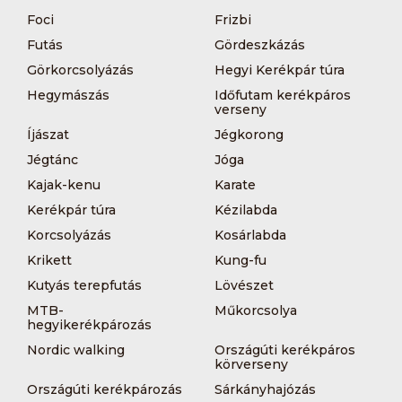
Foci
Frizbi
Futás
Gördeszkázás
Görkorcsolyázás
Hegyi Kerékpár túra
Hegymászás
Időfutam kerékpáros
verseny
Íjászat
Jégkorong
Jégtánc
Jóga
Kajak-kenu
Karate
Kerékpár túra
Kézilabda
Korcsolyázás
Kosárlabda
Krikett
Kung-fu
Kutyás terepfutás
Lövészet
MTB-
Műkorcsolya
hegyikerékpározás
Nordic walking
Országúti kerékpáros
körverseny
Országúti kerékpározás
Sárkányhajózás