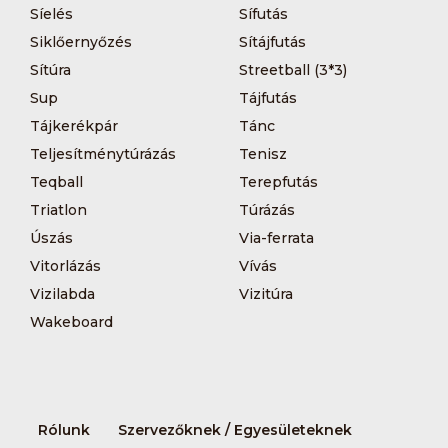
Síelés
Sífutás
Siklőernyőzés
Sítájfutás
Sítúra
Streetball (3*3)
Sup
Tájfutás
Tájkerékpár
Tánc
Teljesítménytúrázás
Tenisz
Teqball
Terepfutás
Triatlon
Túrázás
Úszás
Via-ferrata
Vitorlázás
Vívás
Vizilabda
Vizitúra
Wakeboard
Rólunk
Szervezőknek / Egyesületeknek