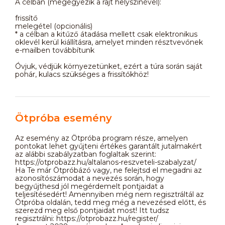
A célban (megegyezik a rajt helyszínével):
frissítő
melegétel (opcionális)
* a célban a kitűző átadása mellett csak elektronikus
oklevél kerül kiállításra, amelyet minden résztvevőnek
e-mailben továbbítunk
Óvjuk, védjük környezetünket, ezért a túra során saját
pohár, kulacs szükséges a frissítőkhöz!
Ötpróba esemény
Az esemény az Ötpróba program része, amelyen
pontokat lehet gyűjteni értékes garantált jutalmakért
az alábbi szabályzatban foglaltak szerint:
https://otprobazz.hu/altalanos-reszveteli-szabalyzat/
Ha Te már Ötpróbázó vagy, ne felejtsd el megadni az
azonosítószámodat a nevezés során, hogy
begyűjthesd jól megérdemelt pontjaidat a
teljesítésedért! Amennyiben még nem regisztráltál az
Ötpróba oldalán, tedd meg még a nevezésed előtt, és
szerezd meg első pontjaidat most! Itt tudsz
regisztrálni: https://otprobazz.hu/register/