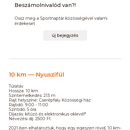
Beszámolnivalód van?!
Ossz meg a Sportnaptár közösségével valami
érdekeset
új bejegyzés
10 km — Nyuszifül
Túratáv
Hossza: 10 km
Szintemelkedés: 213 m
Rajt helyszíne: Cserépfalu Közösségi ház
Rajtidő: 9:00 - 11:00
Szintidő: 5 óra
Díjazás: kítűző és elektronikus oklevél*
Nevezési díj: 2500 Ft
2021-ben elhatároztuk, hogy egy egeszen rövid, 10 km-