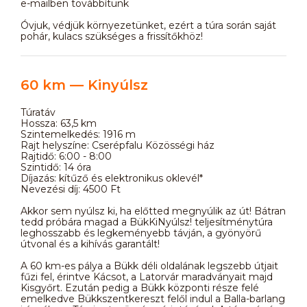
e-mailben továbbítunk
Óvjuk, védjük környezetünket, ezért a túra során saját
pohár, kulacs szükséges a frissítőkhöz!
60 km — Kinyúlsz
Túratáv
Hossza: 63,5 km
Szintemelkedés: 1916 m
Rajt helyszíne: Cserépfalu Közösségi ház
Rajtidő: 6:00 - 8:00
Szintidő: 14 óra
Díjazás: kítűző és elektronikus oklevél*
Nevezési díj: 4500 Ft
Akkor sem nyúlsz ki, ha előtted megnyúlik az út! Bátran
tedd próbára magad a BükKiNyúlsz! teljesítménytúra
leghosszabb és legkeményebb távján, a gyönyörű
útvonal és a kihívás garantált!
A 60 km-es pálya a Bükk déli oldalának legszebb útjait
fűzi fel, érintve Kácsot, a Latorvár maradványait majd
Kisgyőrt. Ezután pedig a Bükk központi része felé
emelkedve Bükkszentkereszt felől indul a Balla-barlang