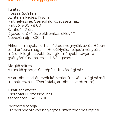
Túratáv
Hossza: 53,4 km
Szintemelkedés: 1763 m
Rajt helyszíne: Cserépfalu Közösségi ház
Rajtidő: 6:00 - 8:00
Szintidő: 12 óra
Díjazás: kítűző és elektronikus oklevél*
Nevezési díj: 4500 Ft
Akkor sem nyúlsz ki, ha előtted megnyúlik az út! Bátran
tedd próbára magad a BükKiNyúlsz! teljesítménytúra
második leghosszabb és legkeményebb távján, a
gyönyörű útvonal és a kihívás garantált!
Megközelítés
A túra központja: Cserépfalu Közösségi ház.
Az autóbusszal érkezők közvetlenül a Közösségi háznál
tudnak leszállni (Cserépfalu, autóbusz-váróterem).
Túrafüzet átvétel
Cserépfalu Közösségi ház:
szombaton: 5:45 - 8:00
Időmérés módja
Ellenőrzőpontokon bélyegzés, számítógépes rajt és