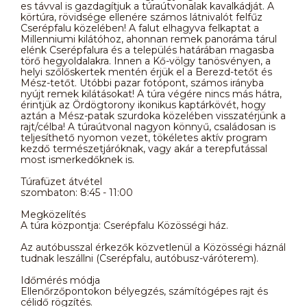
es távval is gazdagítjuk a túraútvonalak kavalkádját. A
körtúra, rövidsége ellenére számos látnivalót felfűz
Cserépfalu közelében! A falut elhagyva felkaptat a
Millenniumi kilátóhoz, ahonnan remek panoráma tárul
elénk Cserépfalura és a település határában magasba
törő hegyoldalakra. Innen a Kő-völgy tanösvényen, a
helyi szőlőskertek mentén érjük el a Berezd-tetőt és
Mész-tetőt. Utóbbi pazar fotópont, számos irányba
nyújt remek kilátásokat! A túra végére nincs más hátra,
érintjük az Ördögtorony ikonikus kaptárkövét, hogy
aztán a Mész-patak szurdoka közelében visszatérjünk a
rajt/célba! A túraútvonal nagyon könnyű, családosan is
teljesíthető nyomon vezet, tökéletes aktív program
kezdő természetjáróknak, vagy akár a terepfutással
most ismerkedőknek is.
Túrafüzet átvétel
szombaton: 8:45 - 11:00
Megközelítés
A túra központja: Cserépfalu Közösségi ház.
Az autóbusszal érkezők közvetlenül a Közösségi háznál
tudnak leszállni (Cserépfalu, autóbusz-váróterem).
Időmérés módja
Ellenőrzőpontokon bélyegzés, számítógépes rajt és
célidő rögzítés.