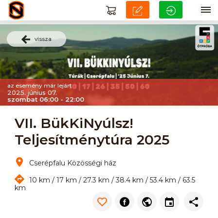
vissza
az esemény már lejárt
2025. június 07.
szombat 06:00 - 22:00
VII. BükKiNyúlsz!
Teljesítménytúra 2025
Cserépfalu Közösségi ház
10 km / 17 km / 27.3 km / 38.4 km / 53.4 km / 63.5
km