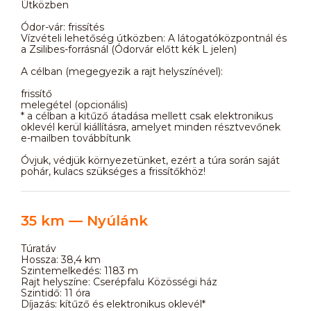
Útközben
Ódor-vár: frissítés
Vízvételi lehetőség útközben: A látogatóközpontnál és
a Zsilibes-forrásnál (Ódorvár előtt kék L jelen)
A célban (megegyezik a rajt helyszínével):
frissítő
melegétel (opcionális)
* a célban a kitűző átadása mellett csak elektronikus
oklevél kerül kiállításra, amelyet minden résztvevőnek
e-mailben továbbítunk
Óvjuk, védjük környezetünket, ezért a túra során saját
pohár, kulacs szükséges a frissítőkhöz!
35 km — Nyúlánk
Túratáv
Hossza: 38,4 km
Szintemelkedés: 1183 m
Rajt helyszíne: Cserépfalu Közösségi ház
Szintidő: 11 óra
Díjazás: kítűző és elektronikus oklevél*