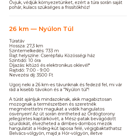
Óvjuk, védjük környezetünket, ezért a túra során saját
pohár, kulacs szükséges a frissítőkhöz!
26 km — Nyúlon Túl
Túratáv
Hossza: 27,3 km
Szintemelkedés: 733 m
Rajt helyszíne: Cserépfalu Közösségi ház
Szintidő: 10 óra
Díjazás: kítűző és elektronikus oklevél*
Rajtidő: 7:00 - 9:00
Nevezési díj: 3500 Ft
Ugorj neki a 26 km-es távunknak és fedezd fel, mi vár
rád a kisebb távokon és a "Nyúlon túl"!
A túrát ajánljuk mindazoknak, akik magabiztosan
mozognak a természetben és szeretnék
megmérettetni magukat a vidék hangulatos
ösvényein! Az út során érintheted az Ördögtorony
jellegzetes kaptárkövét, a Mész-patak bevágódott
szurdokát, élvezheted a dimbes-dombos mezők
hangulatát a Hideg-kút laposa felé, végigbaktathatsz
Belvács-völgyön, majd a Hór-völgyön, illetve