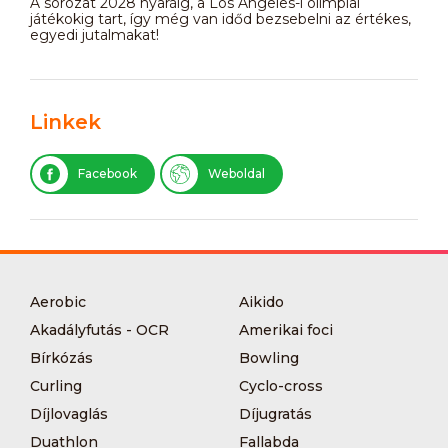
A sorozat 2028 nyaráig, a Los Angeles-i olimpiai
játékokig tart, így még van időd bezsebelni az értékes,
egyedi jutalmakat!
Linkek
Facebook
Weboldal
Aerobic
Aikido
Akadályfutás - OCR
Amerikai foci
Bírkózás
Bowling
Curling
Cyclo-cross
Díjlovaglás
Díjugratás
Duathlon
Fallabda