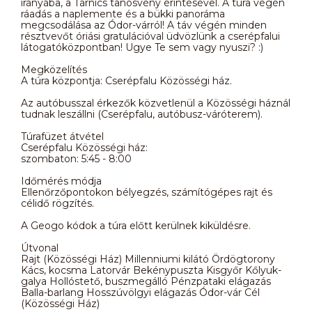
irányába, a Tárnics tanösvény érintésével. A túra végén
ráadás a naplemente és a bükki panoráma
megcsodálása az Ódor-várról! A táv végén minden
résztvevőt óriási gratulációval üdvözlünk a cserépfalui
látogatóközpontban! Ugye Te sem vagy nyuszi? :)
Megközelítés
A túra központja: Cserépfalu Közösségi ház.
Az autóbusszal érkezők közvetlenül a Közösségi háznál
tudnak leszállni (Cserépfalu, autóbusz-váróterem).
Túrafüzet átvétel
Cserépfalu Közösségi ház:
szombaton: 5:45 - 8:00
Időmérés módja
Ellenőrzőpontokon bélyegzés, számítógépes rajt és
célidő rögzítés.
A Geogo kódok a túra előtt kerülnek kiküldésre.
Útvonal
Rajt (Közösségi Ház) Millenniumi kilátó Ördögtorony
Kács, kocsma Latorvár Bekénypuszta Kisgyőr Kőlyuk-
galya Hollóstető, buszmegálló Pénzpataki elágazás
Balla-barlang Hosszúvölgyi elágazás Ódor-vár Cél
(Közösségi Ház)