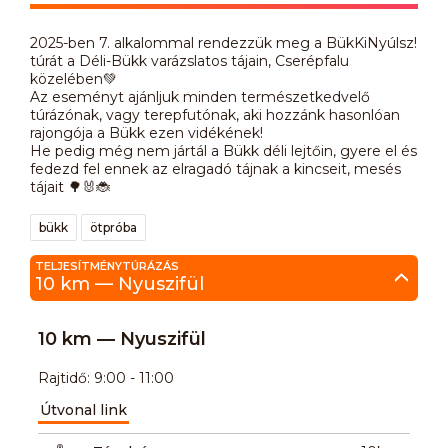
2025-ben 7. alkalommal rendezzük meg a BükKiNyúlsz!
túrát a Déli-Bükk varázslatos tájain, Cserépfalu
közelében💚
Az eseményt ajánljuk minden természetkedvelő
túrázónak, vagy terepfutónak, aki hozzánk hasonlóan
rajongója a Bükk ezen vidékének!
He pedig még nem jártál a Bükk déli lejtőin, gyere el és
fedezd fel ennek az elragadó tájnak a kincseit, mesés
tájait 🌳🐰🐞
bükk
ötpróba
TELJESÍTMÉNYTÚRÁZÁS
10 km — Nyuszifül
10 km — Nyuszifül
Rajtidő: 9:00 - 11:00
Útvonal link