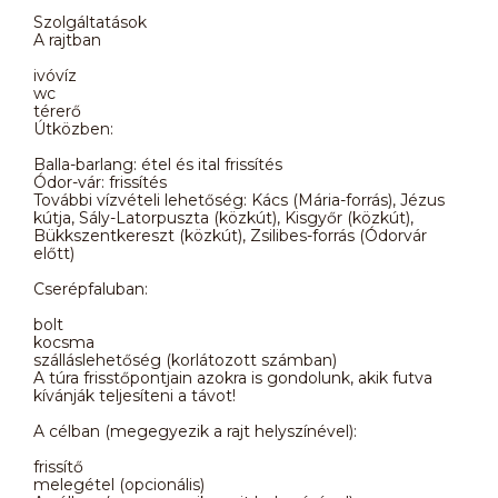
Szolgáltatások
A rajtban
ivóvíz
wc
térerő
Útközben:
Balla-barlang: étel és ital frissítés
Ódor-vár: frissítés
További vízvételi lehetőség: Kács (Mária-forrás), Jézus
kútja, Sály-Latorpuszta (közkút), Kisgyőr (közkút),
Bükkszentkereszt (közkút), Zsilibes-forrás (Ódorvár
előtt)
Cserépfaluban:
bolt
kocsma
szálláslehetőség (korlátozott számban)
A túra frisstőpontjain azokra is gondolunk, akik futva
kívánják teljesíteni a távot!
A célban (megegyezik a rajt helyszínével):
frissítő
melegétel (opcionális)