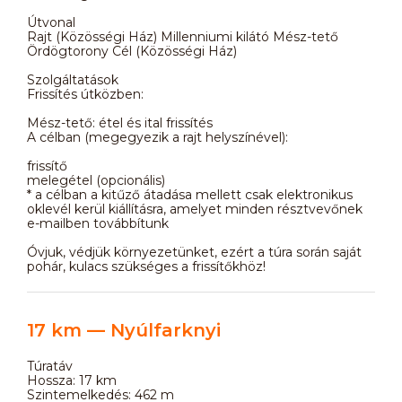
Útvonal
Rajt (Közösségi Ház) Millenniumi kilátó Mész-tető
Ördögtorony Cél (Közösségi Ház)
Szolgáltatások
Frissítés útközben:
Mész-tető: étel és ital frissítés
A célban (megegyezik a rajt helyszínével):
frissítő
melegétel (opcionális)
* a célban a kitűző átadása mellett csak elektronikus
oklevél kerül kiállításra, amelyet minden résztvevőnek
e-mailben továbbítunk
Óvjuk, védjük környezetünket, ezért a túra során saját
pohár, kulacs szükséges a frissítőkhöz!
17 km — Nyúlfarknyi
Túratáv
Hossza: 17 km
Szintemelkedés: 462 m