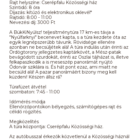
Rajt helyszíne: Cserépfalu Közösségi ház
Szintidő: 8 óra
Díjazás: kítűző és elektronikus oklevél*
Rajtidő: 8:00 - 11:00
Nevezési díj: 3000 Ft
A BükKiNyúlsz! teljesítménytúra 17 km-es távja a
"Nyúlfarknyi" becenevet kapta, s a túra kezdete óta az
egyik legnépszerűbb távunk. Rövidsége ellenére
azonban ne becsüljétek alá! A túra indulás után érinti az
Ördögtorony jellegzetes kaptárkövét, a Mész-patak
bevágódott szurdokát, érinti az Oszlai tájházat is, illetve
felkapaszkodik a is meseszép panorámát nyújtó
Ódorvár szikláira is. És hát pont ezaz, ami miatt ne
becsüld alá! A pazar panorámáért bizony meg kell
küzdeni! Készen állsz rá?
Túrafüzet átvétel
szombaton: 7:45 - 11:00
Időmérés módja
Ellenőrzőpontokon bélyegzés, számítógépes rajt és
célidő rögzítés.
Megközelítés
A túra központja: Cserépfalu Közösségi ház.
Az autóbusszal érkezők közvetlenül a Közösségi háznál