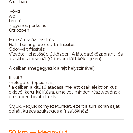
A rajtban
ivóvíz
wc
térerő
ingyenes parkolás
Útközben
Mocsárosház: frissítés
Balla-barlang: étel és ital frissítés
Ódor-vár: frissítés
Vízvételi lehetőség útközben: A látogatóközpontnál és
a Zsilibes-forrásnál (Ódorvár előtt kék L jelen)
A célban (megegyezik a rajt helyszínével):
frissítő
melegétel (opcionális)
* a célban a kitűző átadása mellett csak elektronikus
oklevél kerül kiállításra, amelyet minden résztvevőnek
e-mailben továbbítunk
Óvjuk, védjük környezetünket, ezért a túra során saját
pohár, kulacs szükséges a frissítőkhöz!
50 km — Megnyúlt