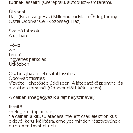
tudnak leszállni (Cserépfalu, autóbusz-váróterem).
Útvonal
Rajt (Közösségi Ház) Millenniumi kilátó Ördögtorony
Oszla Ódorvár Cél (Közösségi Ház)
Szolgáltatások
A rajtban
ivóvíz
wc
térerő
ingyenes parkolás
Útközben
Oszlai tájház: étel és ital frissítés
Ódor-vár: frissítés
Vízvételi lehetőség útközben: A látogatóközpontnál és
a Zsilibes-forrásnál (Ódorvár előtt kék L jelen)
A célban (megegyezik a rajt helyszínével):
frissítő
melegétel (opcionális)
* a célban a kitűző átadása mellett csak elektronikus
oklevél kerül kiállításra, amelyet minden résztvevőnek
e-mailben továbbítunk