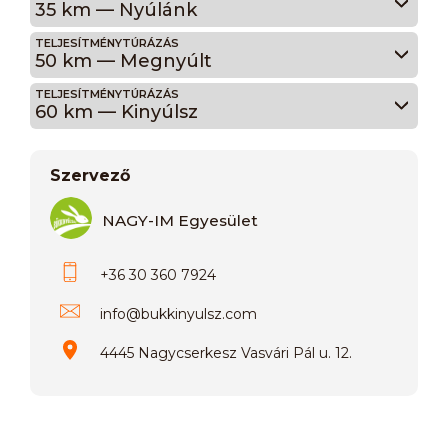
35 km — Nyúlánk
TELJESÍTMÉNYTÚRÁZÁS
50 km — Megnyúlt
TELJESÍTMÉNYTÚRÁZÁS
60 km — Kinyúlsz
Szervező
NAGY-IM Egyesület
+36 30 360 7924
info
@
bukkinyulsz.com
4445 Nagycserkesz Vasvári Pál u. 12.