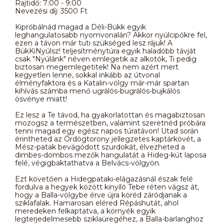
Rajtidő: 7:00 - 9:00
Nevezési díj: 3500 Ft
Kipróbálnád magad a Déli-Bükk egyik
leghangulatosabb nyomvonalán? Akkor nyúlcipőkre fel,
ezen a távon már tuti szükséged lesz rájuk! A
BükKiNyúlsz! teljesítménytúra egyik haladóbb távját
csak "Nyúlánk" néven emlegetik az alkotók, Ti pedig
biztosan megemlegetitek! Na nem azért mert
kegyetlen lenne, sokkal inkább az útvonal
élményfaktora és a Katalin-völgy már-már spartan
kihívás számba menő ugrálós-bugrálós-bujkálós
ösvénye miatt!
Ez lesz a Te távod, ha gyakorlatottan és magabiztosan
mozogsz a természetben, valamint szeretnéd próbára
tenni magad egy egész napos túratávon! Utad során
érintheted az Ördögtorony jellegzetes kaptárkövét, a
Mész-patak bevágódott szurdokát, élvezheted a
dimbes-dombos mezők hangulatát a Hideg-kút laposa
felé, végigbaktathatva a Belvács-völgyön.
Ezt követően a Hidegpataki-elágazásnál észak felé
fordulva a hegyek között kinyíló Tebe réten vágsz át,
hogy a Balla-völgybe érve újra köréd záródjanak a
sziklafalak. Hamarosan eléred Répáshutát, ahol
meredeken felkaptatva, a környék egyik
legterjedelmesebb sziklaüregéhez, a Balla-barlanghoz