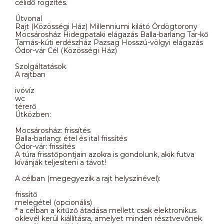
célidő rögzítés.
Útvonal
Rajt (Közösségi Ház) Millenniumi kilátó Ördögtorony
Mocsárosház Hidegpataki elágazás Balla-barlang Tar-kő
Tamás-kúti erdészház Pazsag Hosszú-völgyi elágazás
Ódor-vár Cél (Közösségi Ház)
Szolgáltatások
A rajtban
ivóvíz
wc
térerő
Útközben:
Mocsárosház: frissítés
Balla-barlang: étel és ital frissítés
Ódor-vár: frissítés
A túra frisstőpontjain azokra is gondolunk, akik futva
kívánják teljesíteni a távot!
A célban (megegyezik a rajt helyszínével):
frissítő
melegétel (opcionális)
* a célban a kitűző átadása mellett csak elektronikus
oklevél kerül kiállításra, amelyet minden résztvevőnek