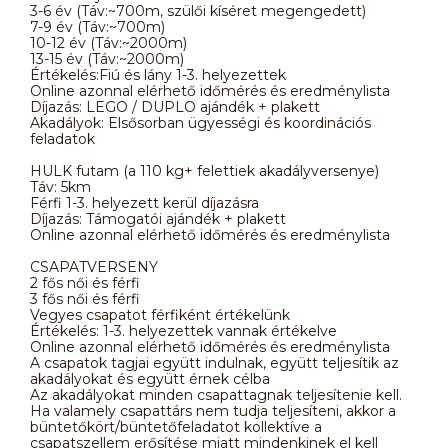
3-6 év (Táv:~700m, szülői kíséret megengedett)
7-9 év (Táv:~700m)
10-12 év (Táv:~2000m)
13-15 év (Táv:~2000m)
Értékelés:Fiú és lány 1-3. helyezettek
Online azonnal elérhető időmérés és eredménylista
Díjazás: LEGO / DUPLO ajándék + plakett
Akadályok: Elsősorban ügyességi és koordinációs
feladatok
HULK futam (a 110 kg+ felettiek akadályversenye)
Táv: 5km
Férfi 1-3. helyezett kerül díjazásra
Díjazás: Támogatói ajándék + plakett
Online azonnal elérhető időmérés és eredménylista
CSAPATVERSENY
2 fős női és férfi
3 fős női és férfi
Vegyes csapatot férfiként értékelünk
Értékelés: 1-3. helyezettek vannak értékelve
Online azonnal elérhető időmérés és eredménylista
A csapatok tagjai együtt indulnak, együtt teljesítik az
akadályokat és együtt érnek célba
Az akadályokat minden csapattagnak teljesítenie kell.
Ha valamely csapattárs nem tudja teljesíteni, akkor a
büntetőkört/büntetőfeladatot kollektíve a
csapatszellem erősítése miatt mindenkinek el kell