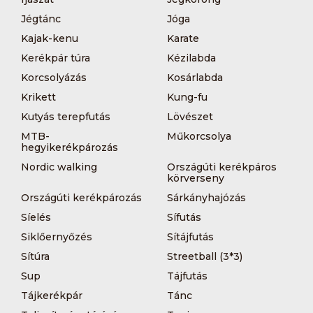
Jégtánc
Jóga
Kajak-kenu
Karate
Kerékpár túra
Kézilabda
Korcsolyázás
Kosárlabda
Krikett
Kung-fu
Kutyás terepfutás
Lövészet
MTB-
Műkorcsolya
hegyikerékpározás
Nordic walking
Országúti kerékpáros
körverseny
Országúti kerékpározás
Sárkányhajózás
Síelés
Sífutás
Siklőernyőzés
Sítájfutás
Sítúra
Streetball (3*3)
Sup
Tájfutás
Tájkerékpár
Tánc