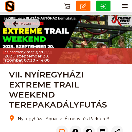
vissza
az esemény már lejárt
2025. szeptember 20.
szombat 07:30 - 14:00
VII. NYÍREGYHÁZI
EXTREME TRAIL
WEEKEND
TEREPAKADÁLYFUTÁS
Nyíregyháza, Aquarius Élmény- és Parkfürdő