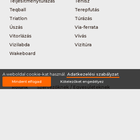
Teljesítménytúrázás
Tenisz
Teqball
Terepfutás
Triatlon
Túrázás
Úszás
Via-ferrata
Vitorlázás
Vívás
Vizilabda
Vizitúra
Wakeboard
A weboldal cookie-kat használ.
Adatkezelési szabályzat
Mindent elfogad
Kötelezőket engedélyez
Rólunk
Szervezőknek / Egyesületeknek
Marketing ajánlat
Adatkezelési szabályzat
Általános Szerződési Feltételek
Impresszum
Bővítmények
Partnereink