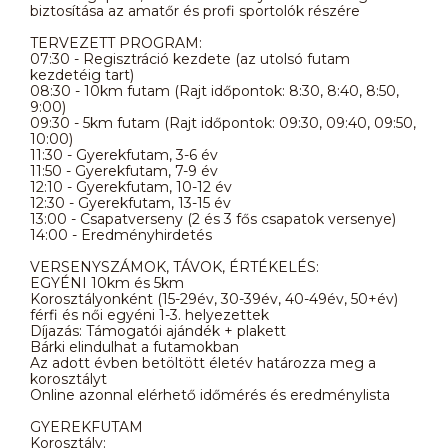
biztosítása az amatőr és profi sportolók részére
TERVEZETT PROGRAM:
07:30 - Regisztráció kezdete (az utolsó futam
kezdetéig tart)
08:30 - 10km futam (Rajt időpontok: 8:30, 8:40, 8:50,
9:00)
09:30 - 5km futam (Rajt időpontok: 09:30, 09:40, 09:50,
10:00)
11:30 - Gyerekfutam, 3-6 év
11:50 - Gyerekfutam, 7-9 év
12:10 - Gyerekfutam, 10-12 év
12:30 - Gyerekfutam, 13-15 év
13:00 - Csapatverseny (2 és 3 fős csapatok versenye)
14:00 - Eredményhirdetés
VERSENYSZÁMOK, TÁVOK, ÉRTÉKELÉS:
EGYÉNI 10km és 5km
Korosztályonként (15-29év, 30-39év, 40-49év, 50+év)
férfi és női egyéni 1-3. helyezettek
Díjazás: Támogatói ajándék + plakett
Bárki elindulhat a futamokban
Az adott évben betöltött életév határozza meg a
korosztályt
Online azonnal elérhető időmérés és eredménylista
GYEREKFUTAM
Korosztály: