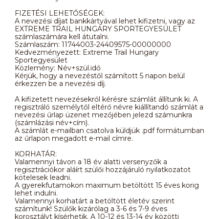
FIZETÉSI LEHETŐSÉGEK:
A nevezési díjat bankkártyával lehet kifizetni, vagy az
EXTREME TRAIL HUNGARY SPORTEGYESÜLET
számlaszámára kell átutalni.
Számlaszám: 11744003-24409575-00000000
Kedvezményezett: Extreme Trail Hungary
Sportegyesület
Közlemény: Név+szül.idő
Kérjük, hogy a nevezéstől számított 5 napon belül
érkezzen be a nevezési díj.
A kifizetett nevezésekről kérésre számlát állítunk ki. A
regisztráló személytől eltérő névre kiállítandó számlát a
nevezési űrlap üzenet mezőjében jelezd számunkra
(számlázási név+cím).
A számlát e-mailban csatolva küldjük .pdf formátumban
az űrlapon megadott e-mail címre.
KORHATÁR:
Valamennyi távon a 18 év alatti versenyzők a
regisztrációkor aláírt szülői hozzájáruló nyilatkozatot
kötelesek leadni.
A gyerekfutamokon maximum betöltött 15 éves korig
lehet indulni.
Valamennyi korhatárt a betöltött életév szerint
számítunk! Szülők kizárólag a 3-6 és 7-9 éves
korosztályt kísérhetik. A 10-12 és 13-14 év közötti