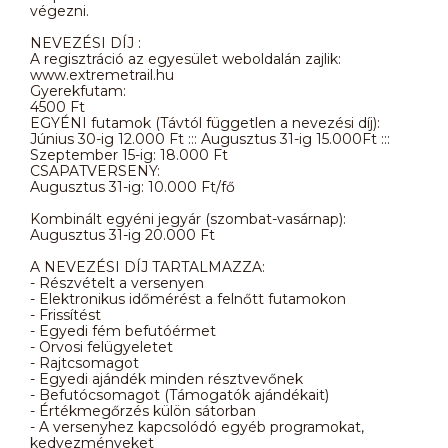
végezni.
NEVEZÉSI DÍJ :
A regisztráció az egyesület weboldalán zajlik:
www.extremetrail.hu
Gyerekfutam:
4500 Ft
EGYÉNI futamok (Távtól független a nevezési díj):
Június 30-ig 12.000 Ft ::: Augusztus 31-ig 15.000Ft :::
Szeptember 15-ig: 18.000 Ft
CSAPATVERSENY:
Augusztus 31-ig: 10.000 Ft/fő
Kombinált egyéni jegyár (szombat-vasárnap):
Augusztus 31-ig 20.000 Ft
A NEVEZÉSI DÍJ TARTALMAZZA:
- Részvételt a versenyen
- Elektronikus időmérést a felnőtt futamokon
- Frissítést
- Egyedi fém befutóérmet
- Orvosi felügyeletet
- Rajtcsomagot
- Egyedi ajándék minden résztvevőnek
- Befutócsomagot (Támogatók ajándékait)
- Értékmegőrzés külön sátorban
- A versenyhez kapcsolódó egyéb programokat,
kedvezményeket