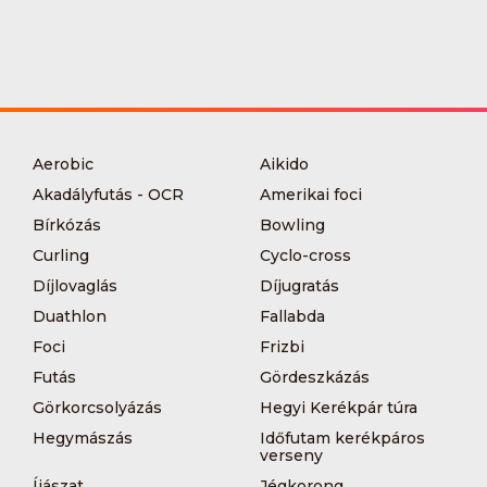
Aerobic
Aikido
Akadályfutás - OCR
Amerikai foci
Bírkózás
Bowling
Curling
Cyclo-cross
Díjlovaglás
Díjugratás
Duathlon
Fallabda
Foci
Frizbi
Futás
Gördeszkázás
Görkorcsolyázás
Hegyi Kerékpár túra
Hegymászás
Időfutam kerékpáros
verseny
Íjászat
Jégkorong