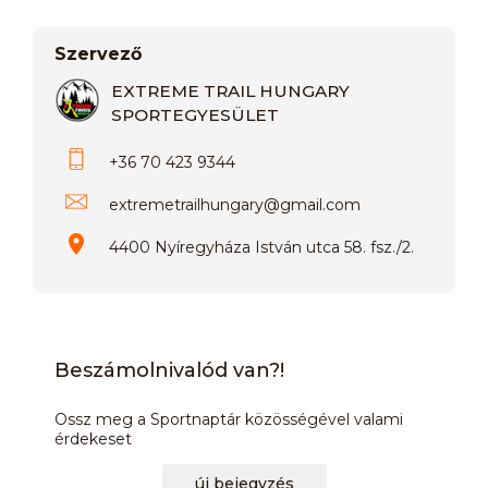
Szervező
EXTREME TRAIL HUNGARY
SPORTEGYESÜLET
+36 70 423 9344
extremetrailhungary
@
gmail.com
4400 Nyíregyháza István utca 58. fsz./2.
Beszámolnivalód van?!
Ossz meg a Sportnaptár közösségével valami
érdekeset
új bejegyzés