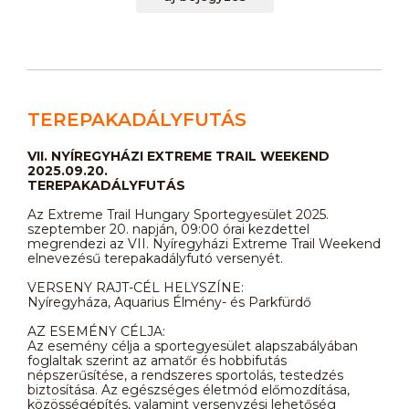
TEREPAKADÁLYFUTÁS
VII. NYÍREGYHÁZI EXTREME TRAIL WEEKEND
2025.09.20.
TEREPAKADÁLYFUTÁS
Az Extreme Trail Hungary Sportegyesület 2025.
szeptember 20. napján, 09:00 órai kezdettel
megrendezi az VII. Nyíregyházi Extreme Trail Weekend
elnevezésű terepakadályfutó versenyét.
VERSENY RAJT-CÉL HELYSZÍNE:
Nyíregyháza, Aquarius Élmény- és Parkfürdő
AZ ESEMÉNY CÉLJA:
Az esemény célja a sportegyesület alapszabályában
foglaltak szerint az amatőr és hobbifutás
népszerűsítése, a rendszeres sportolás, testedzés
biztosítása. Az egészséges életmód előmozdítása,
közösségépítés, valamint versenyzési lehetőség