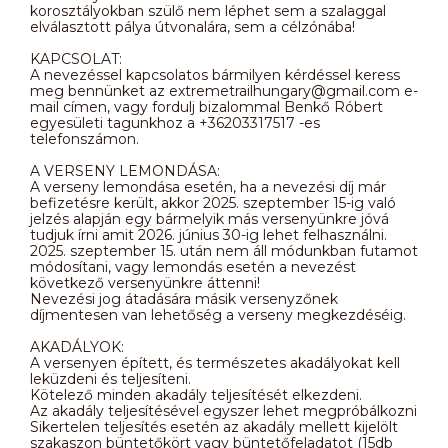
korosztályokban szülő nem léphet sem a szalaggal
elválasztott pálya útvonalára, sem a célzónába!
KAPCSOLAT:
A nevezéssel kapcsolatos bármilyen kérdéssel keress
meg bennünket az extremetrailhungary@gmail.com e-
mail címen, vagy fordulj bizalommal Benkő Róbert
egyesületi tagunkhoz a +36203317517 -es
telefonszámon.
A VERSENY LEMONDÁSA:
A verseny lemondása esetén, ha a nevezési díj már
befizetésre került, akkor 2025. szeptember 15-ig való
jelzés alapján egy bármelyik más versenyünkre jóvá
tudjuk írni amit 2026. június 30-ig lehet felhasználni.
2025. szeptember 15. után nem áll módunkban futamot
módosítani, vagy lemondás esetén a nevezést
következő versenyünkre áttenni!
Nevezési jog átadására másik versenyzőnek
díjmentesen van lehetőség a verseny megkezdéséig.
AKADÁLYOK:
A versenyen épített, és természetes akadályokat kell
leküzdeni és teljesíteni.
Kötelező minden akadály teljesítését elkezdeni.
Az akadály teljesítésével egyszer lehet megpróbálkozni
Sikertelen teljesítés esetén az akadály mellett kijelölt
szakaszon büntetőkört vagy büntetőfeladatot (15db