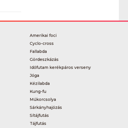
Amerikai foci
Cyclo-cross
Fallabda
Gördeszkázás
Időfutam kerékpáros verseny
Jóga
Kézilabda
Kung-fu
Műkorcsolya
Sárkányhajózás
Sítájfutás
Tájfutás