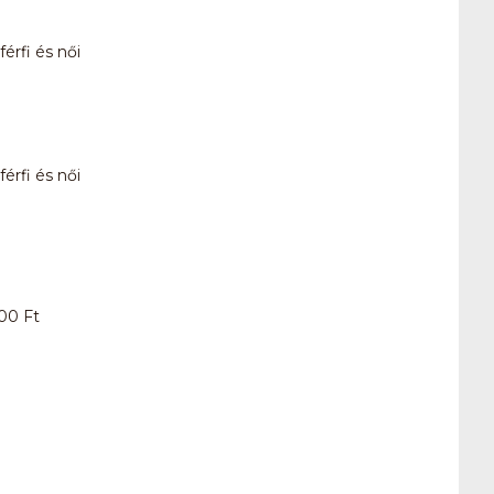
érfi és női
érfi és női
000 Ft