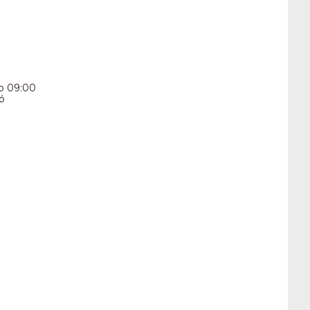
p 09:00
ó