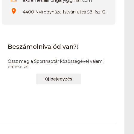
extremetrailhungary
@
gmail.com
4400 Nyíregyháza István utca 58. fsz./2.
Beszámolnivalód van?!
Ossz meg a Sportnaptár közösségével valami
érdekeset
új bejegyzés