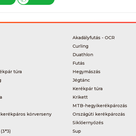
Akadályfutás - OCR
Curling
Duathlon
Futás
ékpár túra
Hegymászás
g
Jégtánc
Kerékpár túra
a
Krikett
MTB-hegyikerékpározás
 kerékpáros körverseny
Országúti kerékpározás
Siklőernyőzés
 (3*3)
Sup