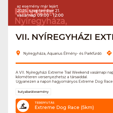
az esemény már lejárt
2025. szeptember 21.
vasárnap 09:00 - 12:00
VII. NYÍREGYHÁZI E
Nyíregyháza, Aquarius Élmény- és Parkfürdő
A VII. Nyíregyházi Extreme Trail Weekend vasárnapi napj
kilométeren versenyezhetsz a társaiddal.
Ugyanezen a napon hagyományos Extreme Dog Race k
kutyabarátesemény
TEREPFUTÁS
Extreme Dog Race (5km)