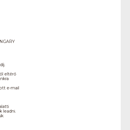
HUNGARY
íj.
ől eltérő
unkra
tt e-mail
latti
k leadni.
ük