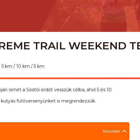
XTREME TRAIL WEEKEND 
5 km / 10 km / 5 km
án ismét a Sóstói erdőt vesszük célba, ahol 5 és 10
utyás futóversenyünket is megrendezzük.
Részletek