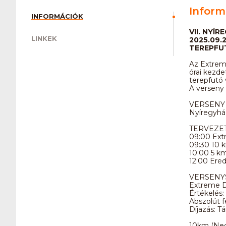
Inform
INFORMÁCIÓK
VII. NYÍ
LINKEK
2025.09.2
TEREPFU
Az Extrem
órai kezde
terepfutó 
A verseny 
VERSENY 
Nyíregyhá
TERVEZE
09:00 Ext
09:30 10 k
10:00 5 km
12:00 Ere
VERSENYS
Extreme D
Értékelés:
Abszolút fé
Díjazás: T
10km (Ne