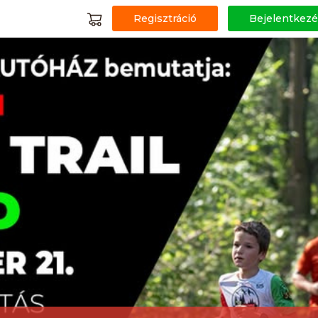
Regisztráció
Bejelentkezé