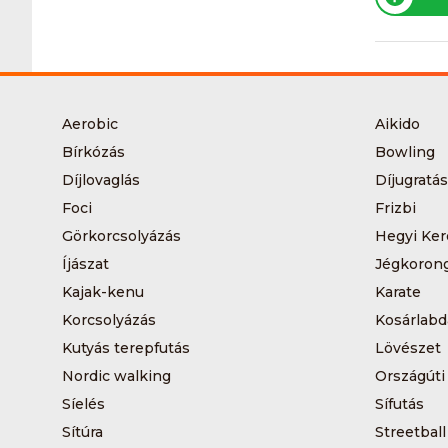
Aerobic
Aikido
Bírkózás
Bowling
Díjlovaglás
Díjugratás
Foci
Frizbi
Görkorcsolyázás
Hegyi Ker
Íjászat
Jégkoron
Kajak-kenu
Karate
Korcsolyázás
Kosárlabd
Kutyás terepfutás
Lövészet
Nordic walking
Országúti
Síelés
Sífutás
Sítúra
Streetball