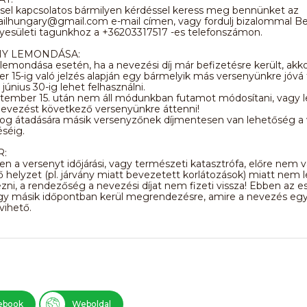
sel kapcsolatos bármilyen kérdéssel keress meg bennünket az
ailhungary@gmail.com e-mail címen, vagy fordulj bizalommal B
yesületi tagunkhoz a +36203317517 -es telefonszámon.
NY LEMONDÁSA:
lemondása esetén, ha a nevezési díj már befizetésre került, akko
 15-ig való jelzés alapján egy bármelyik más versenyünkre jóvá t
június 30-ig lehet felhasználni.
ptember 15. után nem áll módunkban futamot módosítani, vagy
nevezést következő versenyünkre áttenni!
jog átadására másik versenyzőnek díjmentesen van lehetőség a
séig.
R:
 a versenyt időjárási, vagy természeti katasztrófa, előre nem 
 helyzet (pl. járvány miatt bevezetett korlátozások) miatt nem 
i, a rendezőség a nevezési díjat nem fizeti vissza! Ebben az e
gy másik időpontban kerül megrendezésre, amire a nevezés egy
vihető.
ebook
Weboldal