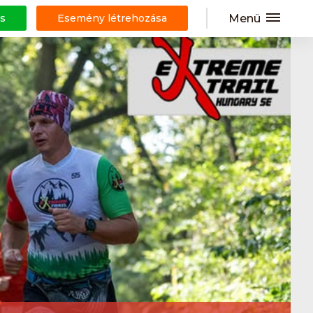
Menü
s
Esemény létrehozása