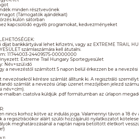
agot
ándék minden résztvevőnek
magot (Támogatók ajándékait)
rzés külön sátorban
hez kapcsolódó egyéb programokat, kedvezményeket
 LEHETŐSÉGEK:
i díjat bankkártyával lehet kifizetni, vagy az EXTREME TRAIL 
SÜLET számlaszámára kell átutalni.
ám: 11744003-24409575-00000000
yezett: Extreme Trail Hungary Sportegyesület
: Név+szül.idő
gy a nevezéstől számított 5 napon belül érkezzen be a nevezési d
tt nevezésekről kérésre számlát állítunk ki. A regisztráló személyt
lítandó számlát a nevezési űrlap üzenet mezőjében jelezd szám
i név+cím).
e-mailban csatolva küldjük .pdf formátumban az űrlapon megado
R:
n nincs korhoz kötve az indulás joga. Valamennyi távon a 18 év a
 a regisztrációkor aláírt szülői hozzájáruló nyilatkozatot kötelese
ályok meghatározásánál a naptári napra betöltött életkort vessz
!)
AT: