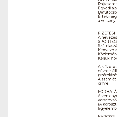
Rajtcsom
Egyedi aj
Befutócso
Értékmegő
a verseny
FIZETÉSI
A nevezés
SPORTEGYE
Számlasz
Kedvezmén
Közlemény
Kérjük, ho
A kifizete
névre kiál
(számlázás
A számlát 
címre.
KORHATÁ
A versenye
versenyzők
(A koroszt
figyelembe
KAPCSOL