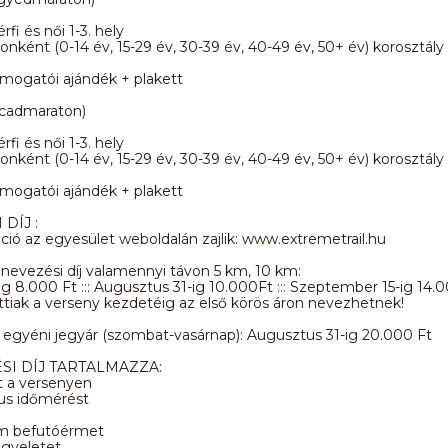
rfi és női 1-3. hely
onként (0-14 év, 15-29 év, 30-39 év, 40-49 év, 50+ év) korosztály f
ámogatói ajándék + plakett
cadmaraton)
rfi és női 1-3. hely
onként (0-14 év, 15-29 év, 30-39 év, 40-49 év, 50+ év) korosztály f
ámogatói ajándék + plakett
DÍJ :
áció az egyesület weboldalán zajlik: www.extremetrail.hu
evezési díj valamennyi távon 5 km, 10 km:
ig 8.000 Ft ::: Augusztus 31-ig 10.000Ft ::: Szeptember 15-ig 14.
attiak a verseny kezdetéig az első körös áron nevezhetnek!
egyéni jegyár (szombat-vasárnap): Augusztus 31-ig 20.000 Ft
SI DÍJ TARTALMAZZA:
t a versenyen
kus időmérést
m befutóérmet
ügyeletet