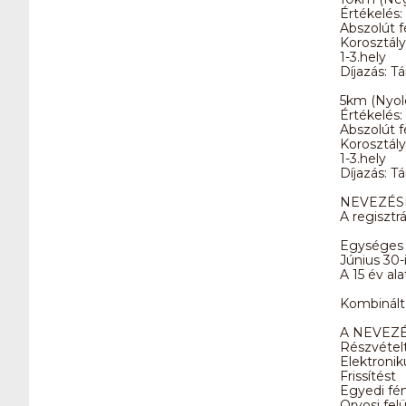
Értékelés:
Abszolút fé
Korosztály
1-3.hely
Díjazás: T
5km (Nyol
Értékelés:
Abszolút fé
Korosztály
1-3.hely
Díjazás: T
NEVEZÉSI 
A regisztr
Egységes n
Június 30-
A 15 év al
Kombinált 
A NEVEZÉ
Részvétel
Elektroni
Frissítést
Egyedi fé
Orvosi fel