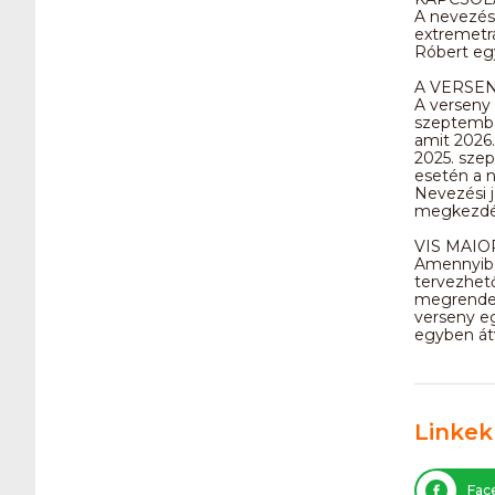
A nevezés
extremetr
Róbert eg
A VERSE
A verseny 
szeptember
amit 2026. 
2025. sze
esetén a 
Nevezési 
megkezdé
VIS MAIO
Amennyiben
tervezhető
megrendezn
verseny e
egyben át
Linkek
Fac