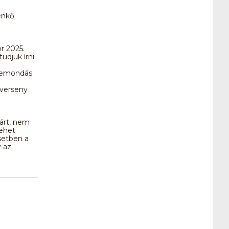
enkő
r 2025.
udjuk írni
 lemondás
 verseny
várt, nem
lehet
setben a
 az