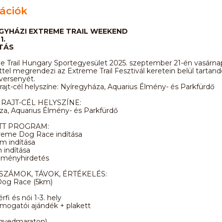
ációk
REGYHÁZI EXTREME TRAIL WEEKEND
1.
TÁS
e Trail Hungary Sportegyesület 2025. szeptember 21-én vasárna
ttel megrendezi az Extreme Trail Fesztivál keretein belül tartand
versenyét.
rajt-cél helyszíne: Nyíregyháza, Aquarius Élmény- és Parkfürdő
RAJT-CÉL HELYSZÍNE:
za, Aquarius Élmény- és Parkfürdő
TT PROGRAM:
reme Dog Race indítása
m indítása
 indítása
dményhirdetés
ZÁMOK, TÁVOK, ÉRTÉKELÉS:
og Race (5km)
rfi és női 1-3. hely
ámogatói ajándék + plakett
gyedmaraton)