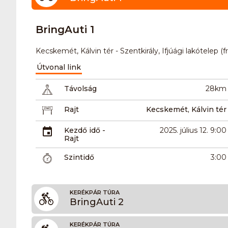
BringAuti 1
Kecskemét, Kálvin tér - Szentkirály, Ifjúági lakótelep (f
Útvonal link
Távolság
28km
Rajt
Kecskemét, Kálvin tér
Kezdő idő -
2025. július 12. 9:00
Rajt
Szintidő
3:00
KERÉKPÁR TÚRA
BringAuti 2
KERÉKPÁR TÚRA