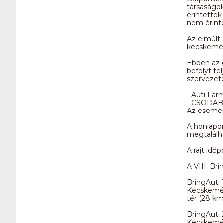
társaságok
érintettek
nem érinte
Az elmúlt 
kecskeméti
Ebben az 
befolyt te
szervezet
- Auti Farm
- CSODABO
Az esemény
A honlapon
megtalálh
A rajt időp
A VIII. Bri
BringAuti 1
Kecskemét, 
tér (28 km
BringAuti 
Kecskemét 