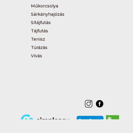
Műkorcsolya
Sárkányhajózás
Sítájfutás
Tájfutás
Tenisz
Túrázás
Vívás