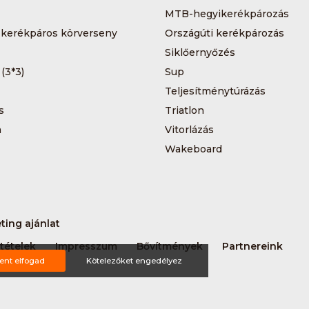
MTB-hegyikerékpározás
 kerékpáros körverseny
Országúti kerékpározás
Siklőernyőzés
 (3*3)
Sup
Teljesítménytúrázás
s
Triatlon
a
Vitorlázás
Wakeboard
ting ajánlat
tételek
Impresszum
Bővítmények
Partnereink
ent elfogad
Kötelezőket engedélyez