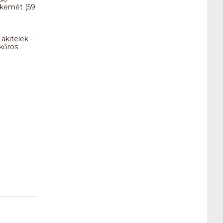
cskemét (59
akitelek -
kőrös -