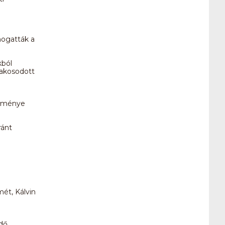
mogatták a
kból
szakosodott
ézménye
ránt
mét, Kálvin
rdő