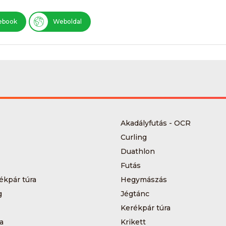
ebook
Weboldal
Akadályfutás - OCR
Curling
Duathlon
Futás
ékpár túra
Hegymászás
g
Jégtánc
Kerékpár túra
a
Krikett