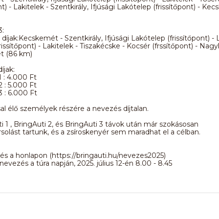
nt) - Lakitelek - Szentkirály, Ifjúsági Lakótelep (frissítőpont) - Ke
3:
díjak:Kecskemét - Szentkirály, Ifjúsági Lakótelep (frissítőpont) - L
issítőpont) - Lakitelek - Tiszakécske - Kocsér (frssítőpont) - Nagy
t (86 km)
íjak:
1 : 4.000 Ft
2 : 5.000 Ft
3 : 6.000 Ft
l élő személyek részére a nevezés díjtalan.
i 1 , BringAuti 2, és BringAuti 3 távok után már szokásosan
solást tartunk, és a zsíroskenyér sem maradhat el a célban.
és a honlapon (https://bringauti.hu/nevezes2025)
 nevezés a túra napján, 2025. július 12-én 8.00 - 8.45