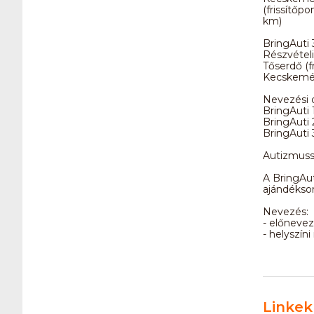
(frissítőpo
km)
BringAuti 
Részvételi 
Tőserdő (fr
Kecskemé
Nevezési d
BringAuti 
BringAuti 
BringAuti 
Autizmussa
A BringAut
ajándéksor
Nevezés:
- előnevez
- helyszíni
Linkek