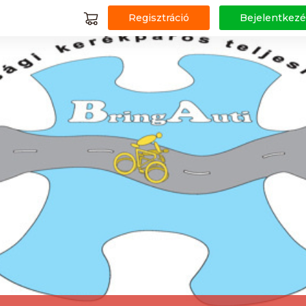
Regisztráció
Bejelentkezé