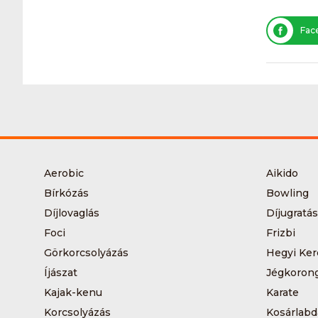
Fac
Aerobic
Aikido
Bírkózás
Bowling
Díjlovaglás
Díjugratás
Foci
Frizbi
Görkorcsolyázás
Hegyi Ker
Íjászat
Jégkoron
Kajak-kenu
Karate
Korcsolyázás
Kosárlabd