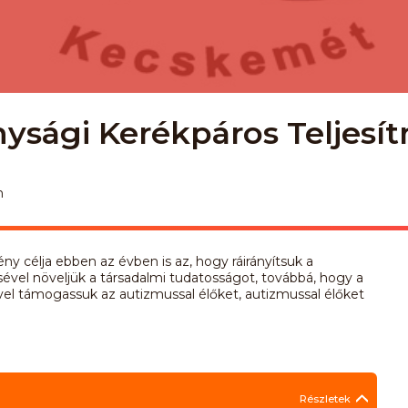
onysági Kerékpáros Teljes
m
y célja ebben az évben is az, hogy ráirányítsuk a
sével növeljük a társadalmi tudatosságot, továbbá, hogy a
el támogassuk az autizmussal élőket, autizmussal élőket
Részletek