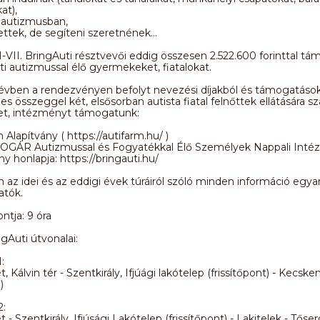
at),
 autizmusban,
ttek, de segíteni szeretnének...
I-VII. BringAuti résztvevői eddig összesen 2.522.600 forinttal tá
 autizmussal élő gyermekeket, fiatalokat.
évben a rendezvényen befolyt nevezési díjakból és támogatáso
ljes összeggel két, elsősorban autista fiatal felnőttek ellátására 
et, intézményt támogatunk:
 Alapítvány ( https://autifarm.hu/ )
GÁR Autizmussal és Fogyatékkal Élő Személyek Nappali Int
 honlapja: https://bringauti.hu/
 az idei és az eddigi évek túráiról szóló minden információ egya
atók.
ontja: 9 óra
ngAuti útvonalai:
:
Kálvin tér - Szentkirály, Ifjúági lakótelep (frissítőpont) - Kecske
)
2:
- Szentkirály, Ifjúsági Lakótelep (frissítőpont) - Lakitelek - Tőse