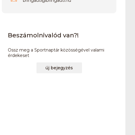
bringauti
@
bringauti.hu
Beszámolnivalód van?!
Ossz meg a Sportnaptár közösségével valami
érdekeset
új bejegyzés