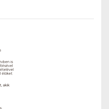
s
évben is
ítésével
ételével
 élőket
, akik
ti