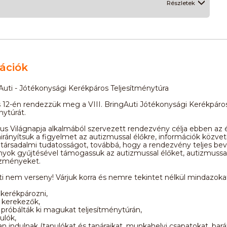
Részletek
ációk
gAuti - Jótékonysági Kerékpáros Teljesítménytúra
us 12-én rendezzük meg a VIII. BringAuti Jótékonysági Kerékpáro
nytúrát.
s Világnapja alkalmából szervezett rendezvény célja ebben az 
áirányítsuk a figyelmet az autizmussal élőkre, információk közvet
 társadalmi tudatosságot, továbbá, hogy a rendezvény teljes bev
yok gyűjtésével támogassuk az autizmussal élőket, autizmussal
ézményeket.
i nem verseny! Várjuk korra és nemre tekintet nélkül mindazokat
kerékpározni,
 kerekezők,
róbálták ki magukat teljesítménytúrán,
ulók,
n indulnak (tanulókat és tanáraikat, munkahelyi csapatokat, bará