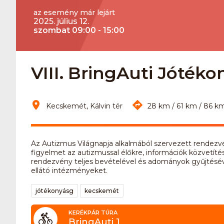
az esemény már lejárt
2025. július 12.
szombat 09:00 - 15:00
VIII. BringAuti Jóték
Kecskemét, Kálvin tér
28 km / 61 km / 86 k
Az Autizmus Világnapja alkalmából szervezett rendezvén
figyelmet az autizmussal élőkre, információk közvetíté
rendezvény teljes bevételével és adományok gyűjtésév
ellátó intézményeket.
jótékonyásg
kecskemét
KERÉKPÁR TÚRA
BringAuti 1