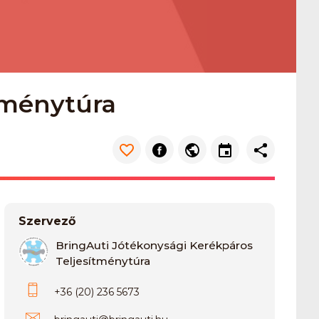
ítménytúra
Szervező
BringAuti Jótékonysági Kerékpáros
Teljesítménytúra
+36 (20) 236 5673