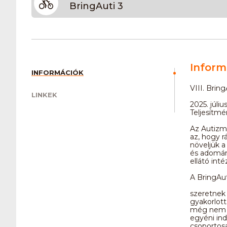
BringAuti 3
Inform
INFORMÁCIÓK
VIII. Brin
LINKEK
2025. júli
Teljesítmé
Az Autizmu
az, hogy r
növeljük a
és adomán
ellátó int
A BringAut
szeretnek 
gyakorlott
még nem p
egyéni ind
csoportosa