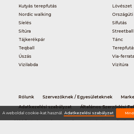
Kutyás terepfutás
Lövészet
Nordic walking
Országúti
Síelés
Sífutás
Sítúra
Streetball
Tájkerékpár
Tánc
Teqball
Terepfutá
Úszás
Via-ferrat
Vizilabda
Vizitúra
Rólunk
Szervezőknek / Egyesületeknek
Marke
Adatkezelési szabályzat
Általános Szerződési Fel
A weboldal cookie-kat használ.
Adatkezelési szabályzat
Mind
2026 © Minden jog fenntartva Sportnaptar.hu Nonprofit Kft.