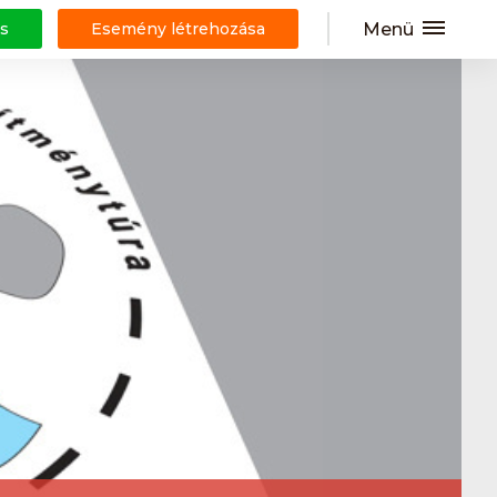
Menü
s
Esemény létrehozása