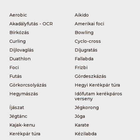
Aerobic
Aikido
Akadályfutás - OCR
Amerikai foci
Bírkózás
Bowling
Curling
Cyclo-cross
Díjlovaglás
Díjugratás
Duathlon
Fallabda
Foci
Frizbi
Futás
Gördeszkázás
Görkorcsolyázás
Hegyi Kerékpár túra
Hegymászás
Időfutam kerékpáros
verseny
Íjászat
Jégkorong
Jégtánc
Jóga
Kajak-kenu
Karate
Kerékpár túra
Kézilabda