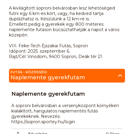
A kivilágított soproni belvárosban lesz lehetőséged
futni egy 6 km-es kört, vagy, ha kedved tartja
duplázhatsz is. Készülünk a 12 km-re is.
Emellett pedig a gyerekek egy 800 méteres
naplemente futáson búcsúztathatják a napot a város
közepén.
VIII. Feke-Tech Éjszakai Futás, Sopron
Időpont: 2025. szeptember 6.
Rajt/Cél: Vinodom, 9400 Sopron, Deák tér 21.
FUTÁS - KÖZÖSSÉGI
Naplemente gyerekfutam
Naplemente gyerekfutam
A soproni belvárosban a versenyközpont környékén
kialakított, hangulatos naplementés futás
gyerekeknek. Nevezés:
https://sopron.sportey.hu/login