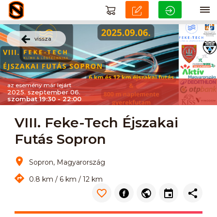
vissza
az esemény már lejárt
2025. szeptember 06.
szombat 19:30 - 22:00
VIII. Feke-Tech Éjszakai
Futás Sopron
Sopron, Magyarország
0.8 km / 6 km / 12 km