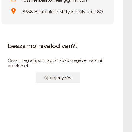
fussnekibalatonlelle
@
gmail.com
8638 Balatonlelle Mátyás király utca 80.
Beszámolnivalód van?!
Ossz meg a Sportnaptár közösségével valami
érdekeset
új bejegyzés