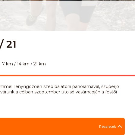
/ 21
7 km / 14 km / 21 km
remmel, lenyűgözően szép balatoni panorámával, szuperjó
l várunk a célban szeptember utolsó vasárnapján a festői
Részletek