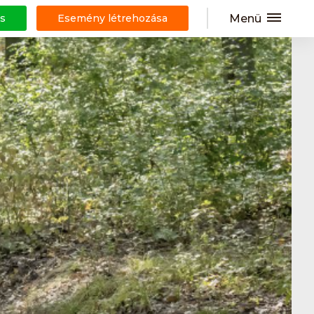
Menü
s
Esemény létrehozása