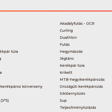
Akadályfutás - OCR
Curling
Duathlon
Futás
ékpár túra
Hegymászás
g
Jégtánc
Kerékpár túra
a
Krikett
MTB-hegyikerékpározás
 kerékpáros körverseny
Országúti kerékpározás
Siklőernyőzés
 (3*3)
Sup
Teljesítménytúrázás