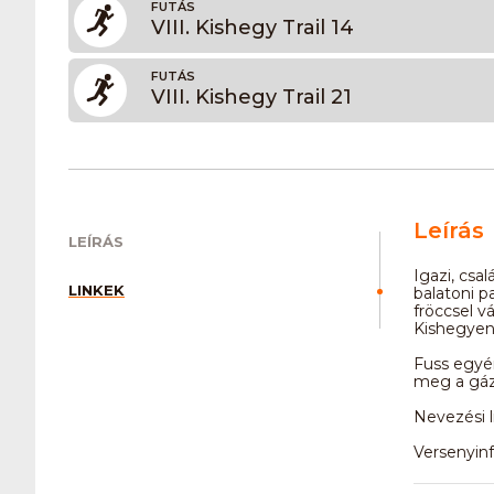
FUTÁS
VIII. Kishegy Trail 14
FUTÁS
VIII. Kishegy Trail 21
Leírás
LEÍRÁS
Igazi, csa
LINKEK
balatoni p
fröccsel v
Kishegyen
Fuss egyén
meg a gáz
Nevezési l
Versenyinf