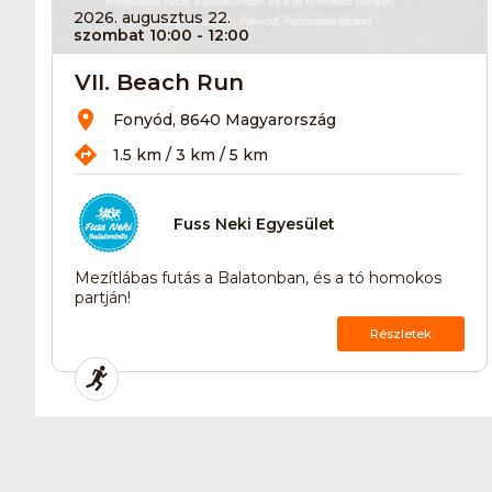
2026. augusztus 22.
szombat 10:00
- 12:00
VII. Beach Run
Fonyód, 8640 Magyarország
1.5 km / 3 km / 5 km
Fuss Neki Egyesület
Mezítlábas futás a Balatonban, és a tó homokos
partján!
Részletek