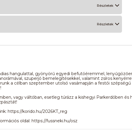
Részletek
Részletek
ládias hangulattal, gyönyörű egyedi befutóéremmel, lenyűgözőe
anorámával, szuperjó bemelegítésekkel, valamint zsíros kenyérre
árunk a célban szeptember utolsó vasárnapján a festői szépségű
!
iben, vagy váltóban, esetleg túrázz a kishegyi Parkerdőben és 
pásztát!
ink: https://korido.hu/2026KT_reg
ormációs oldal: https://fussneki.hu/osz