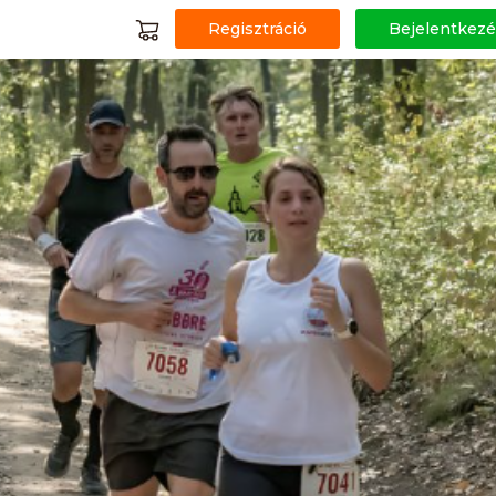
Regisztráció
Bejelentkezé