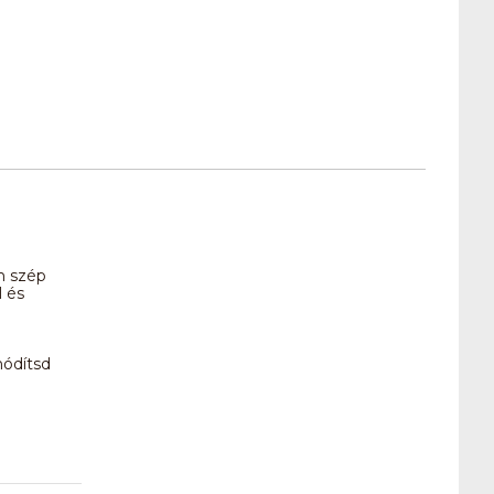
n szép
l és
hódítsd