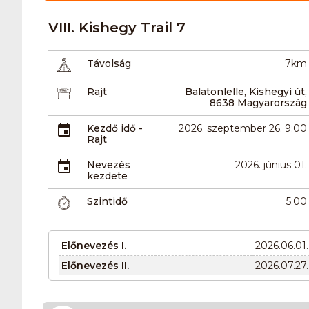
VIII. Kishegy Trail 7
Távolság
7km
Rajt
Balatonlelle, Kishegyi út,
8638 Magyarország
Kezdő idő -
2026. szeptember 26. 9:00
Rajt
Nevezés
2026. június 01.
kezdete
Szintidő
5:00
Előnevezés I.
2026.06.01.
Előnevezés II.
2026.07.27.