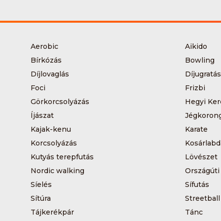
Aerobic
Aikido
Bírkózás
Bowling
Díjlovaglás
Díjugratás
Foci
Frizbi
Görkorcsolyázás
Hegyi Ker
Íjászat
Jégkoron
Kajak-kenu
Karate
Korcsolyázás
Kosárlabd
Kutyás terepfutás
Lövészet
Nordic walking
Országúti
Síelés
Sífutás
Sítúra
Streetball
Tájkerékpár
Tánc