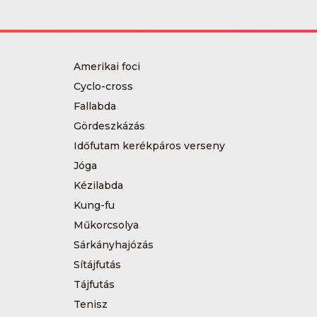
Amerikai foci
Cyclo-cross
Fallabda
Gördeszkázás
Időfutam kerékpáros verseny
Jóga
Kézilabda
Kung-fu
Műkorcsolya
Sárkányhajózás
Sítájfutás
Tájfutás
Tenisz