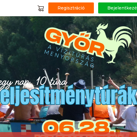
Regisztráció
Bejelentkezé