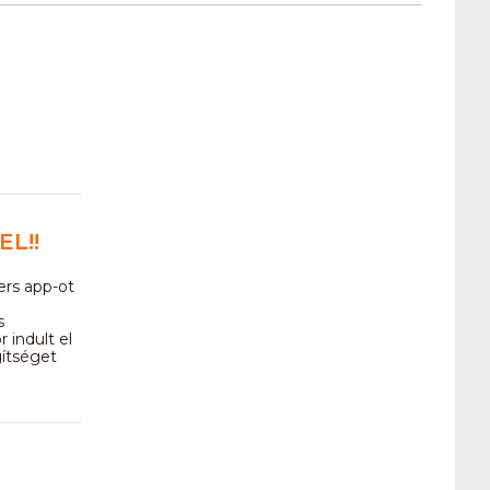
EL!!
ers app-ot
s
 indult el
ítséget