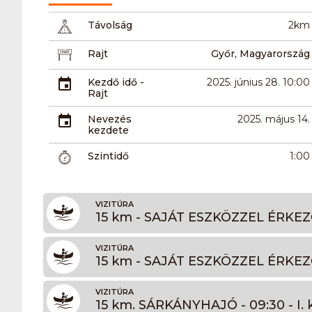
Távolság
2km
Rajt
Győr, Magyarország
Kezdő idő -
2025. június 28. 10:00
Rajt
Nevezés
2025. május 14.
kezdete
Szintidő
1:00
VIZITÚRA
15 km - SAJÁT ESZKÖZZEL ÉRKEZŐKN
VIZITÚRA
15 km - SAJÁT ESZKÖZZEL ÉRKEZŐKN
VIZITÚRA
15 km. SÁRKÁNYHAJÓ - 09:30 - I. k