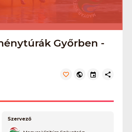
tménytúrák Győrben -
Szervező