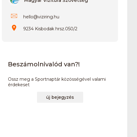
Magyar Vízitúra Szövetség
hello
@
viziring.hu
9234 Kisbodak hrsz.050/2
Beszámolnivalód van?!
Ossz meg a Sportnaptár közösségével valami
érdekeset
új bejegyzés