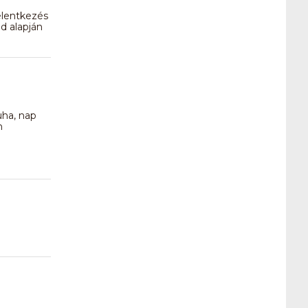
elentkezés
d alapján
uha, nap
n