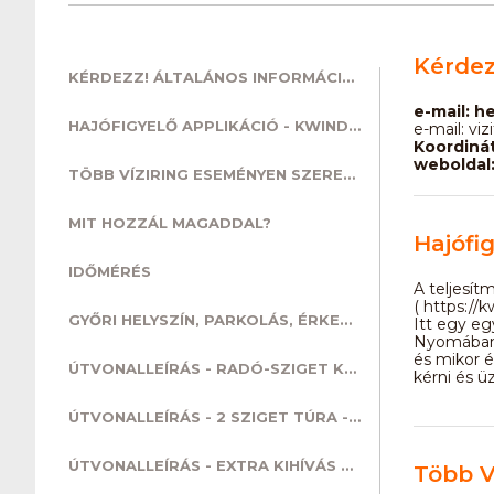
Kérdez
KÉRDEZZ! ÁLTALÁNOS INFORMÁCIÓK.
e-mail: h
HAJÓFIGYELŐ APPLIKÁCIÓ - KWINDOO - TELEPÍTSD FEL!!
e-mail: viz
Koordiná
weboldal:
TÖBB VÍZIRING ESEMÉNYEN SZERETNÉK RÉSZT VENNI
MIT HOZZÁL MAGADDAL?
Hajófi
IDŐMÉRÉS
A teljesí
( https://k
GYŐRI HELYSZÍN, PARKOLÁS, ÉRKEZÉS, MEGKÖZELÍTÉS
Itt egy eg
Nyomában v
és mikor 
ÚTVONALLEÍRÁS - RADÓ-SZIGET KERÜLÉS - 2 KM
kérni és ü
ÚTVONALLEÍRÁS - 2 SZIGET TÚRA - GYAKORLOTTAKNAK - 15 KM
ÚTVONALLEÍRÁS - EXTRA KIHÍVÁS A MOSONIN - GYŐR - DUNASZEG - GYŐR. 34 KM
Több V