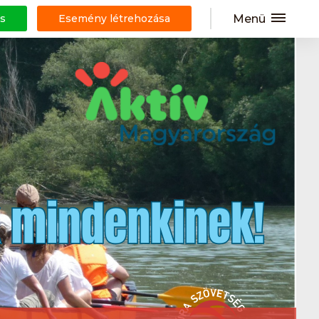
Menü
s
Esemény létrehozása