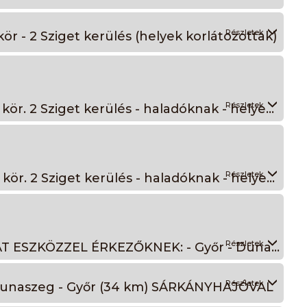
Részletek
kör - 2 Sziget kerülés (helyek korlátozottak)
Részletek
15 km. BÉRELT TÚRAKENUVAL - 09:30 - I. kör. 2 Sziget kerülés - haladóknak - helyek korlátozottak
Részletek
15 km. BÉRELT TÚRAKENUVAL - 13:30 - II. kör. 2 Sziget kerülés - haladóknak - helyek korlátozottak
Részletek
Extra VASKAKAS kihívás a Mosonin - SAJÁT ESZKÖZZEL ÉRKEZŐKNEK: - Győr - Dunaszeg - Győr (34 km)
Részletek
- Dunaszeg - Győr (34 km) SÁRKÁNYHAJÓVAL