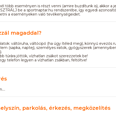
él több eseményen is részt venni (amire buzdítunk is), akkor a j
SZTRÁLJ be a sportnaptar.hu rendszerébe, így egyedi azonosító
vetni a eseményeken való tevékenységeidet.
zzál magaddal?
atok: váltóruha, váltócipő (ha úgy ítéled meg), könnyű evezős r
elem (sapka, naptej), személyes iratok, gyógyszerek (amennyibe
).
b túrára jöttök, vízhatlan zsákot szerezzetek be!
gy telefon legyen a vízhatlan zsákban, feltöltve!
rés
...
helyszín, parkolás, érkezés, megközelítés