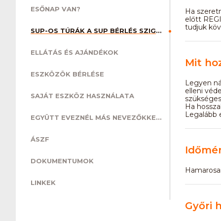
ESŐNAP VAN?
Ha szeretn
előtt REGI
tudjuk kö
SUP-OS TÚRÁK A SUP BÉRLÉS SZIGETKÖZ CSAPATÁVAL.
ELLÁTÁS ÉS AJÁNDÉKOK
Mit ho
ESZKÖZÖK BÉRLÉSE
Legyen nál
elleni véd
SAJÁT ESZKÖZ HASZNÁLATA
szükséges
Ha hosszab
Legalább e
EGYÜTT EVEZNÉL MÁS NEVEZŐKKEL?
ÁSZF
Időmé
DOKUMENTUMOK
Hamarosan.
LINKEK
Győri 