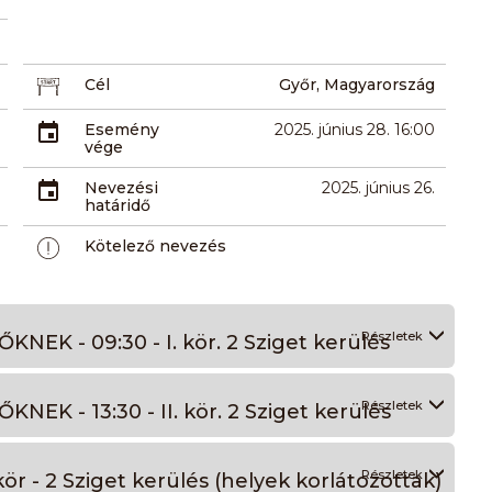
Cél
Győr, Magyarország
Esemény
2025. június 28. 16:00
vége
Nevezési
2025. június 26.
határidő
Kötelező nevezés
Részletek
EK - 09:30 - I. kör. 2 Sziget kerülés
Részletek
EK - 13:30 - II. kör. 2 Sziget kerülés
Részletek
ör - 2 Sziget kerülés (helyek korlátozottak)