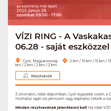
az esemény már lejárt
2025. június 28.
szombat 09:00 - 17:00
VÍZI RING - A Vaskaka
06.28 - saját eszközzel
Győr, Magyarország
2 km / 15 km / 15 km / 1
km / 2 km / 2 km / 2 km
Résztvevők
3 útvonalon, több időpontban, Győr legszebb vizein, a Gy
Hozhatsz saját vízi járművet vagy kaphatsz tőlünk is tú
Minden résztvevőnek jelentkezni kell
! Ha több VÍ