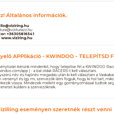
z! Általános információk.
ello@viziring.hu
itura@viziturazz.hu
tor: +36305816541
 www.viziring.hu
gyelő APPlikáció - KWINDOO - TELEPÍTSD F
tménytúrán kérünk mindenkit, hogy telepítse fel a KWINDOO Rac
windoo.com/app ) - a bal oldali RACERS-t kell választani.
yszerű név és hajónév megadás után ki kell választani a Vaskaka
ersenyt és így mi, szervezők látni fogjuk, hogy ki hol tart, mikor
érkezik vissza. Mindezek mellett egy gombnyomással tudtok seg
zenetet küldeni a szervezőknek.
íziRing eseményen szeretnék részt venni