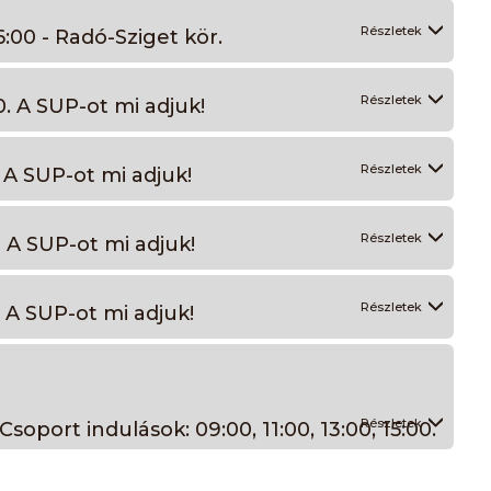
Részletek
00 - Radó-Sziget kör.
Részletek
. A SUP-ot mi adjuk!
Részletek
 A SUP-ot mi adjuk!
Részletek
 A SUP-ot mi adjuk!
Részletek
 A SUP-ot mi adjuk!
Részletek
soport indulások: 09:00, 11:00, 13:00, 15:00.