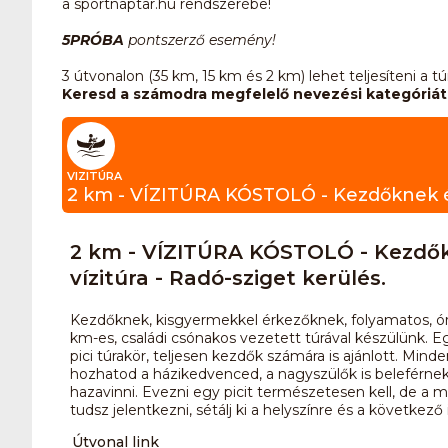
a sportnaptar.hu rendszerébe!
5PRÓBA
pontszerző esemény!
3 útvonalon (35 km, 15 km és 2 km) lehet teljesíteni a tú
Keresd a számodra megfelelő nevezési kategóriát 
VIZITÚRA
2 km - VÍZITÚRA KÓSTOLÓ - Kezdő
vízitúra - Radó-sziget kerülés.
Kezdőknek, kisgyermekkel érkezőknek, folyamatos, ór
km-es, családi csónakos vezetett túrával készülünk. Eg
pici túrakör, teljesen kezdők számára is ajánlott. Min
hozhatod a házikedvenced, a nagyszülők is beleférne
hazavinni. Evezni egy picit természetesen kell, de a
tudsz jelentkezni, sétálj ki a helyszínre és a következő
Útvonal link