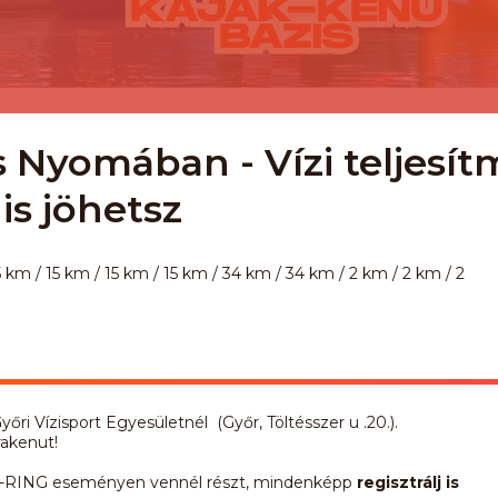
s Nyomában - Vízi teljesí
 is jöhetsz
5 km / 15 km / 15 km / 15 km / 34 km / 34 km / 2 km / 2 km / 2
őri Vízisport Egyesületnél (Győr, Töltésszer u .20.).
rakenut!
ZI-RING eseményen vennél részt, mindenképp
regisztrálj is