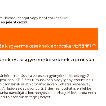
rakihívásokat saját vagy helyi eszközökkel.
és jelentkezz!!
Részletek
2 km - VÍZITÚRA KÓSTOLÓ - Kezdőknek és kisgyermekeseknek aprócska vízitúra - Radó-sziget kerülés.
knek és kisgyermekeseknek aprócska
ánkénti indulással a városban gyönyörködőknek egy 2
ész nap, KB. 1 órás turnusokban, vagy igény szerint indul
den csónaknak saját kormányosa van! Jöhetsz kisbabával,
k. A Radó-Sziget gyönyörű, érdemes fotókat is emlékbe
 munka dandárját a kormányosokra bízhatjuk! Időpontra nem
 induló csónakban foglalj helyet!