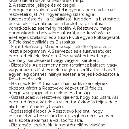
kiskorúakra) nézve kötelezőnek tartja.
2. A részvétel jellege és költségei
A programon való részvétel ingyenes, nem tartalmaz
részvételi díjat. Az ingyenesség kizárólag a
túravezetésre és – a túrakiírástól függően – a biztosított
eszközök használatára és a terület használatára
vonatkozik az esemény napján. A Résztvevő maga
gondoskodik a helyszínre jutásról, az étkezésről, az
esetleges szállásról és a túrán kívüli egyéb költségekről.
3. Felelősségvállalás és Biztosítás
• Saját felelősség: Mindenki saját felelősségére vesz
részt a programon. A Szervezőt és a túravezetőket
nem terheli felelősség a Résztvevőt ért esetleges
személyi sérülésekért vagy vagyoni károkért.
• Biztosítás: Az esemény nem tartalmaz baleset- vagy
vagyonbiztosítást. Ennek megkötéséről a Résztvevő
egyénileg dönthet; hiánya esetén a teljes kockázatot a
Résztvevő viseli.
• Harmadik fél: A túra során harmadik személynek
okozott kárért a Résztvevő közvetlenül felelős.
4. Egészségügyi feltételek és Biztonság
• Úszástudás: A Résztvevő kijelenti, hogy tud úszni. Aki
nem tud úszni, köteles a vízen tartózkodás teljes ideje
alatt mentőmellényt viselni.
• Egészségi állapot: A Résztvevő kijelenti, hogy
eszméletvesztéssel járó betegségben nem szenved,
és állapota alkalmas a vízi sportolásra.
• Biztonsági eszközök: A mentőmellény viselése