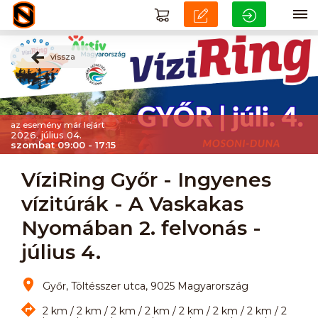
vissza
az esemény már lejárt
2026. július 04.
szombat 09:00 - 17:15
VíziRing Győr - Ingyenes
vízitúrák - A Vaskakas
Nyomában 2. felvonás -
július 4.
Győr, Töltésszer utca, 9025 Magyarország
2 km / 2 km / 2 km / 2 km / 2 km / 2 km / 2 km / 2