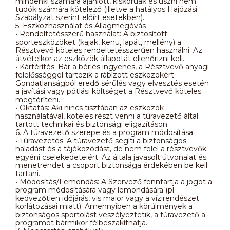
mindenki számára ajánlott, kiskorúak és úszni nem
tudók számára kötelező (illetve a hatályos Hajózási
Szabályzat szerint előírt esetekben).
5. Eszközhasználat és Állagmegóvás
• Rendeltetésszerű használat: A biztosított
sporteszközöket (kajak, kenu, lapát, mellény) a
Résztvevő köteles rendeltetésszerűen használni. Az
átvételkor az eszközök állapotát ellenőrizni kell.
• Kártérítés: Bár a bérlés ingyenes, a Résztvevő anyagi
felelősséggel tartozik a rábízott eszközökért.
Gondatlanságból eredő sérülés vagy elvesztés esetén
a javítási vagy pótlási költséget a Résztvevő köteles
megtéríteni.
• Oktatás: Aki nincs tisztában az eszközök
használatával, köteles részt venni a túravezető által
tartott technikai és biztonsági eligazításon.
6. A túravezető szerepe és a program módosítása
• Túravezetés: A túravezető segíti a biztonságos
haladást és a tájékozódást, de nem felel a résztvevők
egyéni cselekedeteiért. Az általa javasolt útvonalat és
menetrendet a csoport biztonsága érdekében be kell
tartani.
• Módosítás/Lemondás: A Szervező fenntartja a jogot a
program módosítására vagy lemondására (pl.
kedvezőtlen időjárás, vis maior vagy a vízirendészet
korlátozásai miatt). Amennyiben a körülmények a
biztonságos sportolást veszélyeztetik, a túravezető a
programot bármikor félbeszakíthatja.