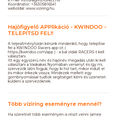
Koordinátor: +36305816541
weboldal: www.viziring.hu
Hajófigyelő APPlikáció - KWINDOO -
TELEPÍTSD FEL!!
A teljesítménytúrán kérünk mindenkit, hogy telepítse
fel a KWINDOO Racers app-ot (
https://kwindoo.com/app ) - a bal oldali RACERS-t kell
választani.
Itt egy egyszerű név és hajónév megadás után ki kell
választani a Vaskakas Nyomában versenyt és így mi,
szervezők látni fogjuk, hogy ki hol tart, mikor indult el
és mikor érkezik vissza. Mindezek mellett egy
gombnyomással tudtok segítséget kérni és üzenetet
küldeni a szervezőknek.
Több víziring eseményre mennél?
Ha szeretnél több eseményen is részt venni (amire