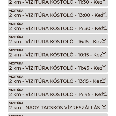
2 km - VÍZITÚRA KÓSTOLÓ - 11:30 - Kezdőknek és kisgyermekeseknek aprócska vízitúra - Radó-sziget kerülés - "A" turnus.
VIZITÚRA
2 km - VÍZITÚRA KÓSTOLÓ - 13:00 - Kezdőknek és kisgyermekeseknek aprócska vízitúra - Radó-sziget kerülés - "A" turnus.
VIZITÚRA
2 km - VÍZITÚRA KÓSTOLÓ - 14:30 - Kezdőknek és kisgyermekeseknek aprócska vízitúra - Radó-sziget kerülés - "A" turnus.
VIZITÚRA
2 km - VÍZITÚRA KÓSTOLÓ - 16:15 - Kezdőknek és kisgyermekeseknek aprócska vízitúra - Radó-sziget kerülés - "A" turnus.
VIZITÚRA
2 km - VÍZITÚRA KÓSTOLÓ - 10:15 - Kezdőknek és kisgyermekeseknek aprócska vízitúra - Radó-sziget kerülés - "B" turnus.
VIZITÚRA
2 km - VÍZITÚRA KÓSTOLÓ - 11:45 - Kezdőknek és kisgyermekeseknek aprócska vízitúra - Radó-sziget kerülés - "B" turnus.
VIZITÚRA
2 km - VÍZITÚRA KÓSTOLÓ - 13:15 - Kezdőknek és kisgyermekeseknek aprócska vízitúra - Radó-sziget kerülés - "B" turnus.
VIZITÚRA
2 km - VÍZITÚRA KÓSTOLÓ - 14:45 - Kezdőknek és kisgyermekeseknek aprócska vízitúra - Radó-sziget kerülés - "B" turnus.
VIZITÚRA
2 km - NAGY TACSKÓS VÍZRESZÁLLÁS - 16:15