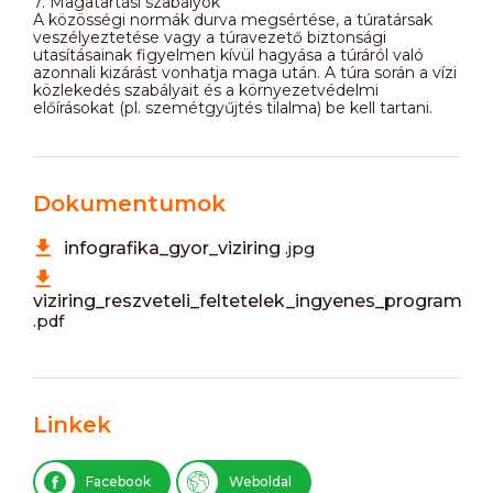
7. Magatartási szabályok
A közösségi normák durva megsértése, a túratársak
veszélyeztetése vagy a túravezető biztonsági
utasításainak figyelmen kívül hagyása a túráról való
azonnali kizárást vonhatja maga után. A túra során a vízi
közlekedés szabályait és a környezetvédelmi
előírásokat (pl. szemétgyűjtés tilalma) be kell tartani.
Dokumentumok
infografika_gyor_viziring
.jpg
viziring_reszveteli_feltetelek_ingyenes_program
.pdf
Linkek
Facebook
Weboldal