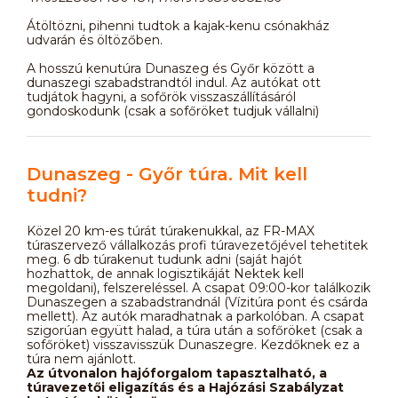
Átöltözni, pihenni tudtok a kajak-kenu csónakház
udvarán és öltözőben.
A hosszú kenutúra Dunaszeg és Győr között a
dunaszegi szabadstrandtól indul. Az autókat ott
tudjátok hagyni, a sofőrök visszaszállításáról
gondoskodunk (csak a sofőröket tudjuk vállalni)
Dunaszeg - Győr túra. Mit kell
tudni?
Közel 20 km-es túrát túrakenukkal, az FR-MAX
túraszervező vállalkozás profi túravezetőjével tehetitek
meg. 6 db túrakenut tudunk adni (saját hajót
hozhattok, de annak logisztikáját Nektek kell
megoldani), felszereléssel. A csapat 09:00-kor találkozik
Dunaszegen a szabadstrandnál (Vízitúra pont és csárda
mellett). Az autók maradhatnak a parkolóban. A csapat
szigorúan együtt halad, a túra után a sofőröket (csak a
sofőröket) visszavisszük Dunaszegre. Kezdőknek ez a
túra nem ajánlott.
Az útvonalon hajóforgalom tapasztalható, a
túravezetői eligazítás és a Hajózási Szabályzat