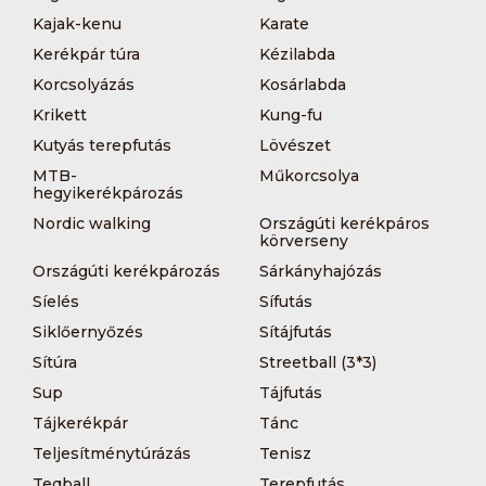
Kajak-kenu
Karate
Kerékpár túra
Kézilabda
Korcsolyázás
Kosárlabda
Krikett
Kung-fu
Kutyás terepfutás
Lövészet
MTB-
Műkorcsolya
hegyikerékpározás
Nordic walking
Országúti kerékpáros
körverseny
Országúti kerékpározás
Sárkányhajózás
Síelés
Sífutás
Siklőernyőzés
Sítájfutás
Sítúra
Streetball (3*3)
Sup
Tájfutás
Tájkerékpár
Tánc
Teljesítménytúrázás
Tenisz
Teqball
Terepfutás