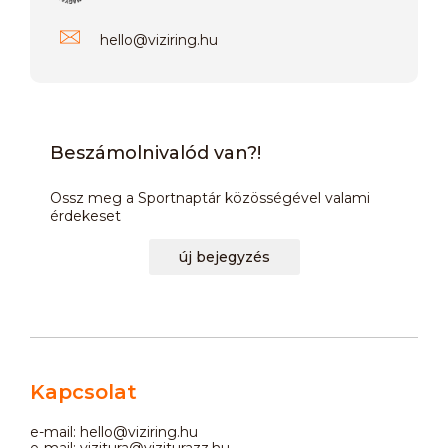
hello
@
viziring.hu
Beszámolnivalód van?!
Ossz meg a Sportnaptár közösségével valami
érdekeset
új bejegyzés
Kapcsolat
e-mail: hello@viziring.hu
e-mail: vizitura@viziturazz.hu