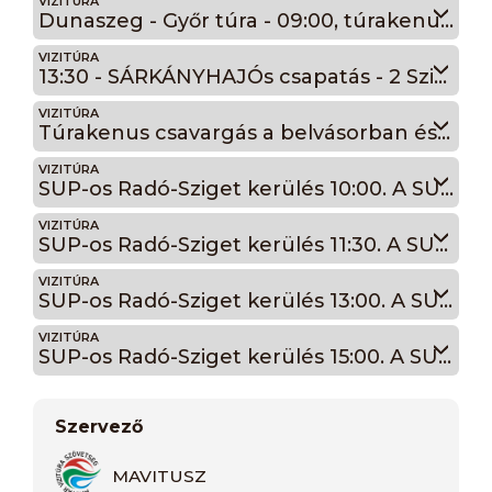
VIZITÚRA
Dunaszeg - Győr túra - 09:00, túrakenukkal. Saját eszköz hozható
VIZITÚRA
13:30 - SÁRKÁNYHAJÓs csapatás - 2 Sziget kerülés - Radó- Csóka-Sziget kör - haladóknak - (15 km)
VIZITÚRA
Túrakenus csavargás a belvásorban és a Szigetek körül - 10:40 - 15:00
VIZITÚRA
SUP-os Radó-Sziget kerülés 10:00. A SUP-ot mi adjuk!
VIZITÚRA
SUP-os Radó-Sziget kerülés 11:30. A SUP-ot mi adjuk!
VIZITÚRA
SUP-os Radó-Sziget kerülés 13:00. A SUP-ot mi adjuk!
VIZITÚRA
SUP-os Radó-Sziget kerülés 15:00. A SUP-ot mi adjuk!
Szervező
MAVITUSZ