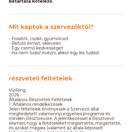
betartása kötelező
.
Mit kaptok a szervezőktól?
- Frissítőt, csokit, gyümölcsöt
- Befutó érmet, oklevelet
- Egy csomó kedvességet
- Ha nem tudsz evezni, akkor egy kis tudást
részvételi feltételek
VíziRing
2026
Általános Részvételi Feltételek
1. Általános rendelkezések
Jelen feltételek érvényesek a Szervező által
meghirdetett valamennyi ingyenes programra és
minden Résztvevőre. A jelentkezéssel a Résztvevő
elismeri, hogy a feltételeket megismerte, megértette,
és azokat magára (valamint az általa képviselt