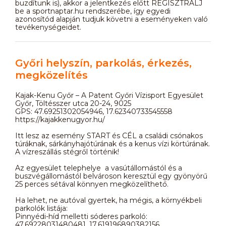
buzdítunk is), akkor a jelentkezés előtt REGISZTRÁLJ
be a sportnaptar.hu rendszerébe, így egyedi
azonosítód alapján tudjuk követni a eseményeken való
tevékenységeidet.
Győri helyszín, parkolás, érkezés,
megközelítés
Kajak-Kenu Győr – A Patent Győri Vízisport Egyesület
Győr, Töltésszer utca 20-24, 9025
GPS: 47.69251302054946, 17.62340733545558
https://kajakkenugyor.hu/
Itt lesz az esemény START és CÉL a családi csónakos
túráknak, sárkányhajótúrának és a kenus vízi körtúrának.
A vízreszállás stégről történik!
Az egyesület telephelye a vasútállomástól és a
buszvégállomástól belvároson keresztül egy gyönyörű
25 perces sétával könnyen megközelíthető.
Ha lehet, ne autóval gyertek, ha mégis, a környékbeli
parkolók listája:
Pinnyédi-híd melletti sóderes parkoló:
47.69228031480481, 17.619196890382156