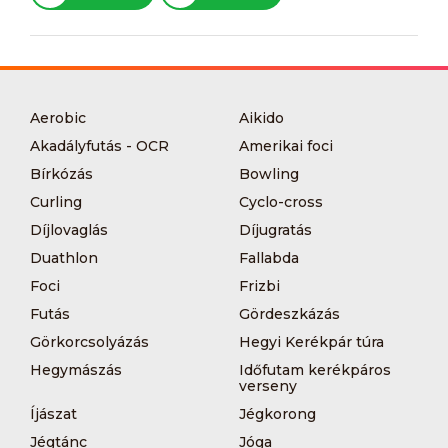
Aerobic
Aikido
Akadályfutás - OCR
Amerikai foci
Bírkózás
Bowling
Curling
Cyclo-cross
Díjlovaglás
Díjugratás
Duathlon
Fallabda
Foci
Frizbi
Futás
Gördeszkázás
Görkorcsolyázás
Hegyi Kerékpár túra
Hegymászás
Időfutam kerékpáros
verseny
Íjászat
Jégkorong
Jégtánc
Jóga