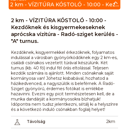
2 km - VÍZITÚRA KÓSTOLÓ - 10:00 - Kezdőknek és kisgyermekeseknek aprócska vízitúra - Radó-sziget kerülés - "A" turnus.
2 km - VÍZITÚRA KÓSTOLÓ - 10:00 -
Kezdőknek és kisgyermekeseknek
aprócska vízitúra - Radó-sziget kerülés -
"A" turnus.
Kezdőknek, kisgyermekkel érkezőknek, folyamatos
indulással a városban gyönyörködőknek egy 2 km-es,
családi csónakos vezetett túrával készülünk. Két
turnus (kb. 40 fő) indul fél órás eltolással. Teljesen
kezdők számára is ajánlott. Minden csónaknak saját
kormányosa van! Jöhetsz kisbabával, hozhatod a
házikedvenced, a nagyszülők is beleférnek. A Radó-
Sziget gyönyörű, érdemes fotókat is emlékbe
hazavinni. Evezni egy picit természetesen kell, de a
munka dandárját a kormányosokra bízhatjuk!
Időpontra nem tudsz jelentkezni, sétálj ki a helyszínre
és a következő induló csónakban foglalj helyet!
Távolság
2km