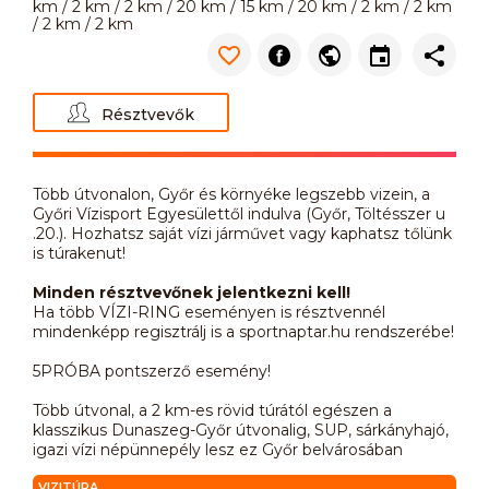
km / 2 km / 2 km / 20 km / 15 km / 20 km / 2 km / 2 km
/ 2 km / 2 km
Résztvevők
Több útvonalon, Győr és környéke legszebb vizein, a
Győri Vízisport Egyesülettől indulva (Győr, Töltésszer u
.20.). Hozhatsz saját vízi járművet vagy kaphatsz tőlünk
is túrakenut!
Minden résztvevőnek jelentkezni kell!
Ha több VÍZI-RING eseményen is résztvennél
mindenképp regisztrálj is a sportnaptar.hu rendszerébe!
5PRÓBA pontszerző esemény!
Több útvonal, a 2 km-es rövid túrától egészen a
klasszikus Dunaszeg-Győr útvonalig, SUP, sárkányhajó,
igazi vízi népünnepély lesz ez Győr belvárosában
VIZITÚRA