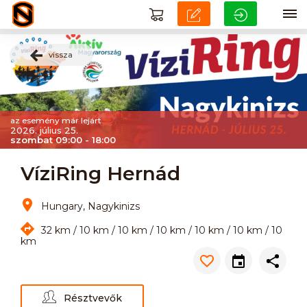
vissza
az esemény már lejárt
2026. július 25.
szombat 09:00 - 18:00
VíziRing Hernád
Hungary, Nagykinizs
32 km / 10 km / 10 km / 10 km / 10 km / 10 km / 10
km
Résztvevők