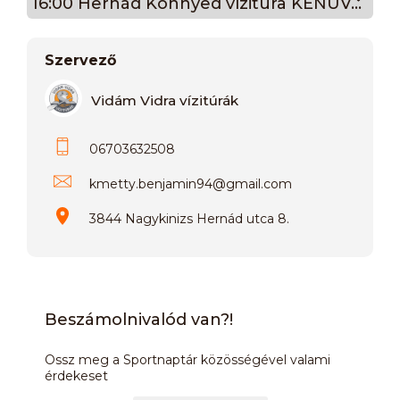
16:00 Hernád Könnyed vízitúra KENUVAL (haladóknak)
Szervező
Vidám Vidra vízitúrák
06703632508
kmetty.benjamin94
@
gmail.com
3844 Nagykinizs Hernád utca 8.
Beszámolnivalód van?!
Ossz meg a Sportnaptár közösségével valami
érdekeset