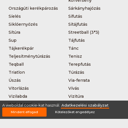
körverseny
Országúti kerékpározás
Sárkányhajózás
Síelés
Sífutás
Siklőernyőzés
Sítájfutás
Sítúra
Streetball (3*3)
Sup
Tájfutás
Tájkerékpár
Tánc
Teljesítménytúrázás
Tenisz
Teqball
Terepfutás
Triatlon
Túrázás
Úszás
Via-ferrata
Vitorlázás
Vívás
Vizilabda
Vizitúra
Wakeboard
A weboldal cookie-kat használ.
Adatkezelési szabályzat
Mindent elfogad
Kötelezőket engedélyez