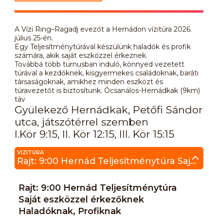
A Vízi Ring–Ragadj evezőt a Hernádon vízitúra 2026.
július 25-én.
Egy Teljesítménytúrával készülünk haladók és profik
számára, akik saját eszközzel érkeznek.
Továbbá több turnusban induló, könnyed vezetett
túrával a kezdőknek, kisgyermekes családoknak, baráti
társaságoknak, amikhez minden eszközt és
túravezetőt is biztosítunk. Ócsanálos-Hernádkak (9km)
táv
Gyülekező Hernádkak, Petőfi Sándor
utca, játszótérrel szemben
I.Kör 9:15, II. Kör 12:15, III. Kör 15:15
VIZITÚRA
Rajt: 9:00 Hernád Teljesítménytúra Saját eszközzel érkezőknek Haladóknak, Profiknak
Rajt: 9:00 Hernád Teljesítménytúra
Saját eszközzel érkezőknek
Haladóknak, Profiknak