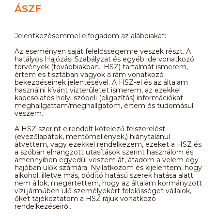
ÁSZF
Jelentkezésemmel elfogadom az alábbiakat:
Az eseményen saját felelősségemre veszek részt. A
hatályos Hajózási Szabályzat és egyéb ide vonatkozó
törvények (továbbiakban.: HSZ) tartalmát ismerem,
értem és tisztában vagyok a rám vonatkozó
bekezdéseinek jelentésével. A HSZ-el és az általam
használni kívánt vízterületet ismerem, az ezekkel
kapcsolatos helyi szóbeli (eligazítás) információkat
meghallgattam/meghallgatom, értem és tudomásul
veszem.
A HSZ szerint elrendelt kötelező felszerelést
(evezőlapátok, mentőmellények,) hiánytalanul
átvettem, vagy ezekkel rendelkezem, ezeket a HSZ és
a szóban elhangzott utasítások szerint használom és
amennyiben egyedül veszem át, átadom a velem egy
hajóban ülők számára. Nyilatkozom és kijelentem, hogy
alkohol, illetve más, bódító hatású szerek hatása alatt
nem állok, megértettem, hogy az általam kormányzott
vízi járműben ülő személyekért felelősséget vállalok,
őket tájékoztatom a HSZ rájuk vonatkozó
rendelkezéseiről.