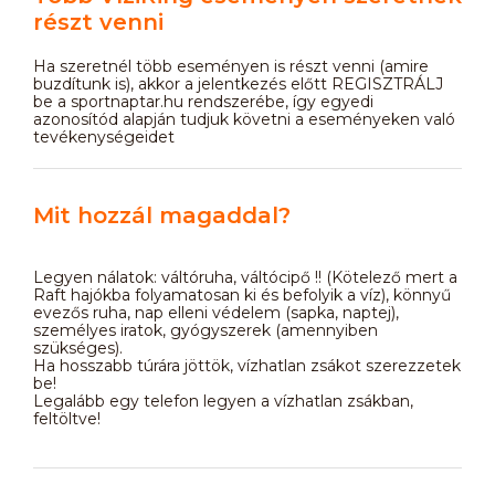
részt venni
Ha szeretnél több eseményen is részt venni (amire
buzdítunk is), akkor a jelentkezés előtt REGISZTRÁLJ
be a sportnaptar.hu rendszerébe, így egyedi
azonosítód alapján tudjuk követni a eseményeken való
tevékenységeidet
Mit hozzál magaddal?
Legyen nálatok: váltóruha, váltócipő !! (Kötelező mert a
Raft hajókba folyamatosan ki és befolyik a víz), könnyű
evezős ruha, nap elleni védelem (sapka, naptej),
személyes iratok, gyógyszerek (amennyiben
szükséges).
Ha hosszabb túrára jöttök, vízhatlan zsákot szerezzetek
be!
Legalább egy telefon legyen a vízhatlan zsákban,
feltöltve!