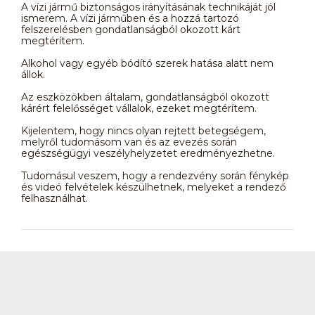
A vízi jármű biztonságos irányításának technikáját jól
ismerem. A vízi járműben és a hozzá tartozó
felszerelésben gondatlanságból okozott kárt
megtérítem.
Alkohol vagy egyéb bódító szerek hatása alatt nem
állok.
Az eszközökben általam, gondatlanságból okozott
kárért felelősséget vállalok, ezeket megtérítem.
Kijelentem, hogy nincs olyan rejtett betegségem,
melyről tudomásom van és az evezés során
egészségügyi veszélyhelyzetet eredményezhetne.
Tudomásul veszem, hogy a rendezvény során fénykép
és videó felvételek készülhetnek, melyeket a rendező
felhasználhat.