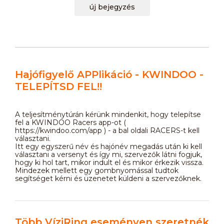
új bejegyzés
Hajófigyelő APPlikáció - KWINDOO -
TELEPÍTSD FEL!!
A teljesítménytúrán kérünk mindenkit, hogy telepítse
fel a KWINDOO Racers app-ot (
https://kwindoo.com/app ) - a bal oldali RACERS-t kell
választani.
Itt egy egyszerű név és hajónév megadás után ki kell
választani a versenyt és így mi, szervezők látni fogjuk,
hogy ki hol tart, mikor indult el és mikor érkezik vissza.
Mindezek mellett egy gombnyomással tudtok
segítséget kérni és üzenetet küldeni a szervezőknek.
Több VíziRing eseményen szeretnék