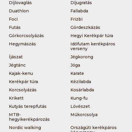
Díjlovaglás
Díjugratás
Duathlon
Fallabda
Foci
Frizbi
Futás
Gördeszkázás
Görkorcsolyázás
Hegyi Kerékpár túra
Hegymászás
Időfutam kerékpáros
verseny
Íjászat
Jégkorong
Jégtánc
Jóga
Kajak-kenu
Karate
Kerékpár túra
Kézilabda
Korcsolyázás
Kosárlabda
Krikett
Kung-fu
Kutyás terepfutás
Lövészet
MTB-
Műkorcsolya
hegyikerékpározás
Nordic walking
Országúti kerékpáros