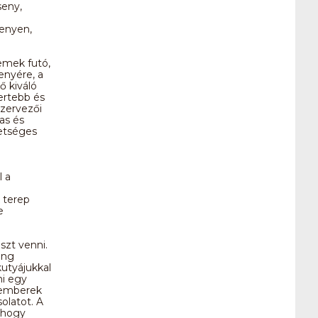
eny,
senyen,
emek futó,
enyére, a
 kiváló
ertebb és
zervezői
as és
hetséges
 a
k terep
e
szt venni.
ing
kutyájukkal
ni egy
z emberek
olatot. A
, hogy