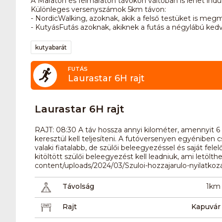
A Maraton és félmaraton távokon váltóban is lehet indul
Különleges versenyszámok 5km távon:
- NordicWalking, azoknak, akik a felső testüket is m
- KutyásFutás azoknak, akiknek a futás a négylábú kedv
kutyabarát
FUTÁS
Laurastar 6H rajt
Laurastar 6H rajt
RAJT: 08:30 A táv hossza annyi kilométer, amennyit 6 ó
keresztül kell teljesíteni. A futóversenyen egyéniben 
valaki fiatalabb, de szülői beleegyezéssel és saját fele
kitöltött szülői beleegyezést kell leadniuk, ami letölt
content/uploads/2024/03/Szuloi-hozzajarulo-nyilatkoz
Távolság
1km
Rajt
Kapuvár