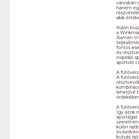
városban 
hanem egy
részvételé
akik érték
Külön büsz
a Winkmara
Xiamen In
teljesítmé
fontos es
és résztve
inspiráló 
sportoló c
A futóvers
A futóver
résztvevők
kombináció
lehetővé t
érdekében
A futóvers
Így azok i
sportágat 
szeretnéne
külön rajt
és kedven
kutyás raj