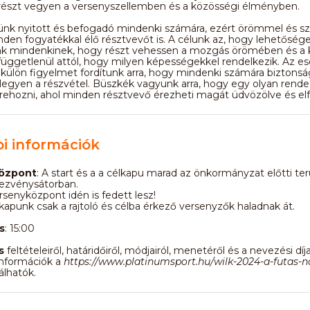
részt vegyen a versenyszellemben és a közösségi élményben.
ünk nyitott és befogadó mindenki számára, ezért örömmel és sz
den fogyatékkal élő résztvevőt is. A célunk az, hogy lehetőség
k mindenkinek, hogy részt vehessen a mozgás örömében és a
függetlenül attól, hogy milyen képességekkel rendelkezik. Az
külön figyelmet fordítunk arra, hogy mindenki számára biztonsá
legyen a részvétel. Büszkék vagyunk arra, hogy egy olyan rend
rehozni, ahol minden résztvevő érezheti magát üdvözölve és el
i információk
özpont
: A start és a a célkapu marad az önkormányzat előtti ter
ezvénysátorban.
ersenyközpont idén is fedett lesz!
lkapunk csak a rajtoló és célba érkező versenyzők haladnak át.
s
: 15:00
s
feltételeiről, határidőiről, módjairól, menetéről és a nevezési díj
információk a
https://www.platinumsport.hu/wilk-2024-a-futas-n
álhatók.