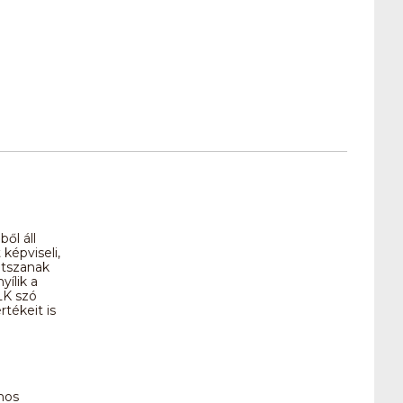
ől áll
 képviseli,
átszanak
ílik a
LK szó
tékeit is
mos