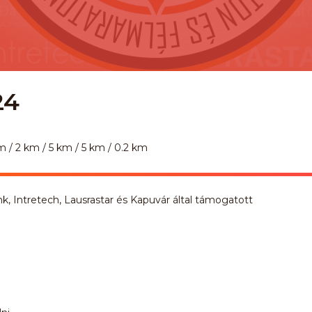
24
m / 2 km / 5 km / 5 km / 0.2 km
Intretech, Lausrastar és Kapuvár által támogatott