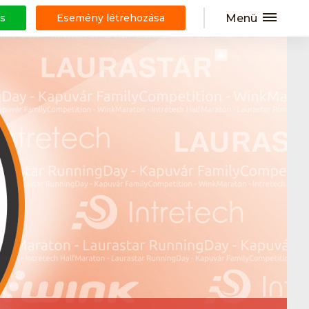
Menü
s
Esemény létrehozása