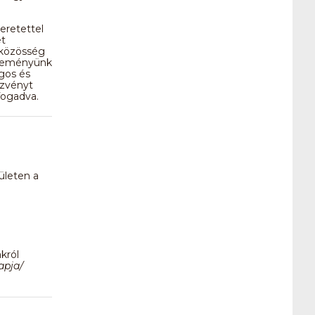
eretettel
et
 közösség
 eseményünk
gos és
ezvényt
fogadva.
ületen a
akról
apja/