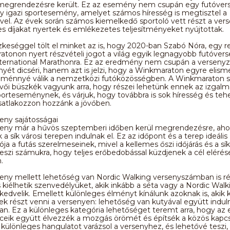
megrendezésre került. Ez az esemény nem csupán egy futóvers
 igazi sportesemény, amelyet számos híresség is megtisztel a
vel. Az évek során számos kiemelkedő sportoló vett részt a ver
es díjakat nyertek és emlékezetes teljesítményeket nyújtottak.
keséggel tölt el minket az is, hogy 2020-ban Szabó Nóra, egy r
tonon nyert részvételi jogot a világ egyik legnagyobb futóvers
ternational Marathonra. Ez az eredmény nem csupán a versenyző
nyét dicséri, hanem azt is jelzi, hogy a Winkmaraton egyre elism
eménnyé válik a nemzetközi futóközösségben. A Winkmaraton s
vői büszkék vagyunk arra, hogy részei lehetünk ennek az izgalm
sporteseménynek, és várjuk, hogy továbbra is sok híresség és te
satlakozzon hozzánk a jövőben.
eny sajátosságai
seny már a hűvös szeptemberi időben kerül megrendezésre, ahol
 a sík városi terepen indulnak el. Ez az időpont és a terep ideális
ja a futás szerelmeseinek, mivel a kellemes őszi időjárás és a sí
eszi számukra, hogy teljes erőbedobással küzdjenek a cél elérés
.
eny mellett lehetőség van Nordic Walking versenyszámban is ré
s kiélhetik szenvedélyüket, akik inkább a séta vagy a Nordic Walk
kedvelik. Emellett különleges élményt kínálunk azoknak is, akik 
k részt venni a versenyen: lehetőség van kutyával együtt indul
ban. Ez a különleges kategória lehetőséget teremt arra, hogy a
ceik együtt élvezzék a mozgás örömét és építsék a közös kapcs
t különleges hangulatot varázsol a versenyhez, és lehetővé teszi