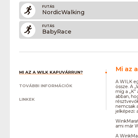
FUTÁS
NordicWalking
FUTÁS
BabyRace
Mi az 
MI AZ A WILK KAPUVÁRRUN?
A WILK eg
TOVÁBBI INFORMÁCIÓK
össze. A „W
míg a „K” 
abban, hog
LINKEK
résztvevő
nemcsak a
jelképezi:
WinkMara
ami már W
A WinkMar