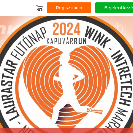
Regisztráció
Bejelentkezé