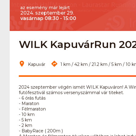
az esemény már lejárt
2024. szeptember 29.
vasárnap 08:30 - 15:00
WILK KapuvárRun 20
Kapuvár
1 km / 42 km / 21.2 km / 5 km / 10 k
2024 szeptember végén ismét WILK Kapuváron! A Wink, 
futófesztivál számos versenyszámmal vár titeket.
- 6 órás futás
- Maraton
- Félmaraton
- 10 km
- 5 km
- 2 km
- BabyRace ( 200m )