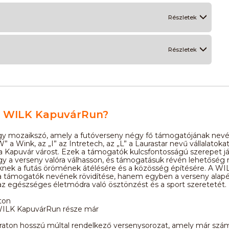
Részletek
Részletek
a WILK KapuvárRun?
y mozaikszó, amely a futóverseny négy fő támogatójának nevéb
” a Wink, az „I” az Intretech, az „L” a Laurastar nevű vállalatokat
a Kapuvár várost. Ezek a támogatók kulcsfontosságú szerepet j
y a verseny valóra válhasson, és támogatásuk révén lehetőség ny
knek a futás örömének átélésére és a közösség építésére. A WI
 támogatók nevének rövidítése, hanem egyben a verseny alapér
 az egészséges életmódra való ösztönzést és a sport szeretetét.
ton
ILK KapuvárRun része már
aton hosszú múltal rendelkező versenysorozat, amely már szá