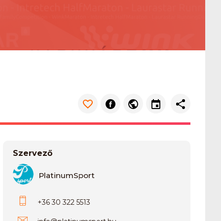
Szervező
PlatinumSport
+36 30 322 5513