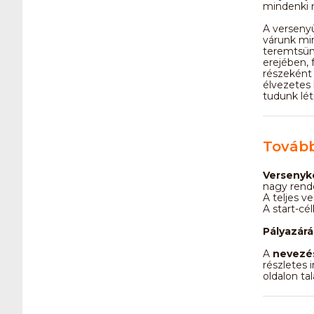
mindenki 
A verseny
várunk min
teremtsün
erejében, 
részeként 
élvezetes 
tudunk lét
Tovább
Versenyk
nagy rend
A teljes v
A start-cé
Pályazárá
A
nevezé
részletes 
oldalon tal