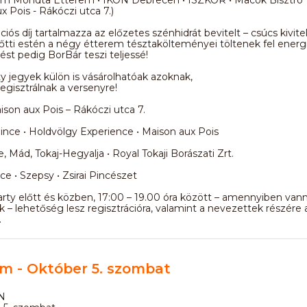
x Pois - Rákóczi utca 7.)
ciós díj tartalmazza az előzetes szénhidrát bevitelt – csúcs kivite
őtti estén a négy étterem tésztakölteményei töltenek fel energi
st pedig BorBár teszi teljessé!
y jegyek külön is vásárolhatóak azoknak,
egisztrálnak a versenyre!
son aux Pois – Rákóczi utca 7.
ince • Holdvölgy Experience • Maison aux Pois
, Mád, Tokaj-Hegyalja • Royal Tokaji Borászati Zrt.
ce • Szepsy • Zsirai Pincészet
rty előtt és közben, 17:00 – 19.00 óra között – amennyiben va
k – lehetőség lesz regisztrációra, valamint a nevezettek részére 
.
m - Október 5. szombat
N