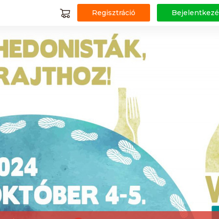
Regisztráció
Bejelentkezé