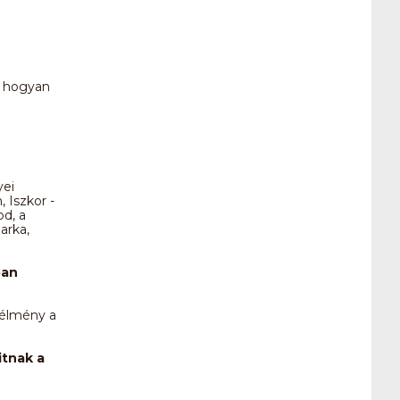
, hogyan
yei
 Iszkor -
od, a
arka,
ban
 élmény a
itnak a