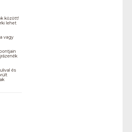
k között!
ki lehet
va vagy
pontjain
ajrázenék
lival és
rült
ak