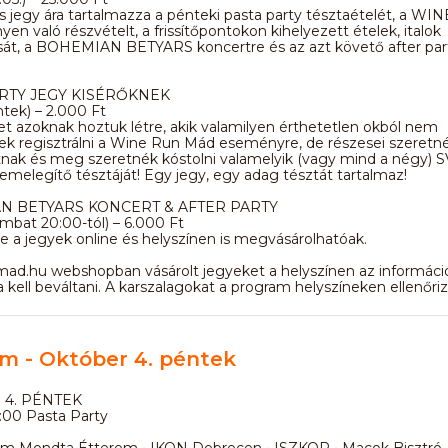
 jegy ára tartalmazza a pénteki pasta party tésztaételét, a W
yen való részvételt, a frissítőpontokon kihelyezett ételek, italok
sát, a BOHEMIAN BETYARS koncertre és az azt követő after part
RTY JEGY KISÉRŐKNEK
ntek) – 2.000 Ft
et azoknak hoztuk létre, akik valamilyen érthetetlen okból nem
k regisztrálni a Wine Run Mád eseményre, de részesei szeretné
tnak és meg szeretnék kóstolni valamelyik (vagy mind a négy) 
melegítő tésztáját! Egy jegy, egy adag tésztát tartalmaz!
N BETYARS KONCERT & AFTER PARTY
ombat 20:00-tól) – 6.000 Ft
e a jegyek online és helyszínen is megvásárolhatóak.
ad.hu webshopban vásárolt jegyeket a helyszínen az információ
a kell beváltani. A karszalagokat a program helyszíneken ellenőriz
m - Október 4. péntek
4. PÉNTEK
:00 Pasta Party
m Mondta Étterem • IKON Debrecen • ISZKOR • Macok Bisztró