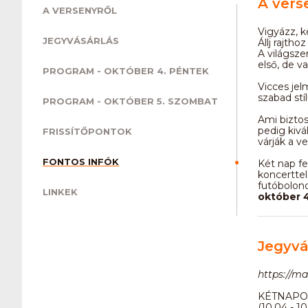
A vers
A VERSENYRŐL
Vigyázz, k
JEGYVÁSÁRLÁS
Állj rajth
A világsz
első, de v
PROGRAM - OKTÓBER 4. PÉNTEK
Vicces jel
szabad stí
PROGRAM - OKTÓBER 5. SZOMBAT
Ami bizto
pedig kivá
FRISSÍTŐPONTOK
várják a v
FONTOS INFÓK
Két nap fe
koncerttel,
futóbolond
LINKEK
október 4
Jegyvá
https://m
KÉTNAPO
(10.04 - 10