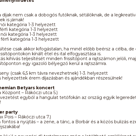
edményhirdetés
a díjak nem csak a dobogós futóknak, sétálóknak, de a legkreatí
k is járnak!
női kategória 1-3 helyezett
férfi kategória 1-3 helyezett
 női kategória 1-3 helyezett
férfi kategória 1-3 helyezett
esítése csak akkor kifogástalan, ha minél előbb beérsz a célba, de
issítőpontokon kínált étel és ital elfogyasztása is.
ás kihívás teljesítését minden frissítőpont a rajtszámon jelöli, ma
ssítőponton egy igazoló bélyegző kerül a rajtszámra.
eny (csak 6,5 km távra nevezhetnek) 1-3. helyezett
 helyezettek érem díjazásban és ajándékban részesülnek!
hemian Betyars koncert
 Központ – Rákóczi utca 5.)
vezetést egyből a hangulat tetőfokán az ország egyik legerede
!
er party
x Pois – Rákóczi utca 7.)
 fontos a nyújtás – a zene, a tánc, a Borbár és a közös bulizás ezé
jszakába!