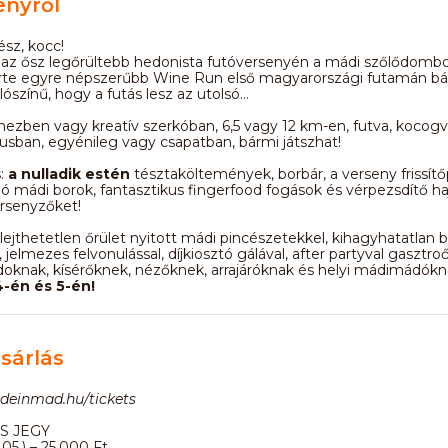
enyről
ész, kocc!
oz az ősz legőrültebb hedonista futóversenyén a mádi szőlődombo
erte egyre népszerűbb Wine Run első magyarországi futamán bár
alószínű, hogy a futás lesz az utolsó…
mezben vagy kreatív szerkóban, 6,5 vagy 12 km-en, futva, kocog
lusban, egyénileg vagy csapatban, bármi játszhat!
s:
a nulladik estén
tésztaköltemények, borbár, a verseny frissítő
ló mádi borok, fantasztikus fingerfood fogások és vérpezsdítő h
ersenyzőket!
lejthetetlen őrület nyitott mádi pincészetekkel, kihagyhatatlan bu
 jelmezes felvonulással, díjkiosztó gálával, after partyval gasztroő
oknak, kísérőknek, nézőknek, arrajáróknak és helyi mádimádókn
-én és 5-én!
sárlás
adeinmad.hu/tickets
S JEGY
.05.) – 25.000 Ft