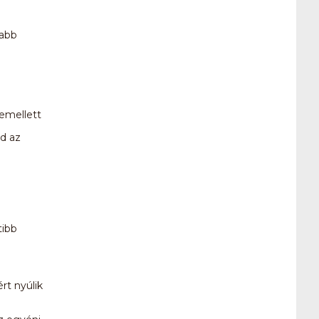
vabb
 emellett
jd az
tibb
rt nyúlik