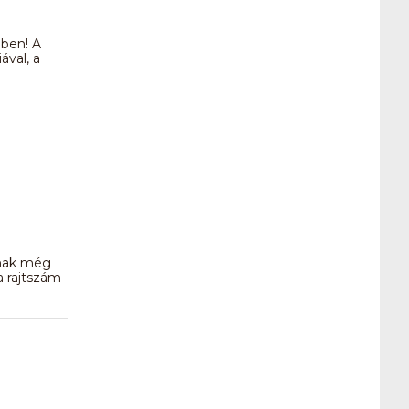
lben! A
ával, a
nnak még
a rajtszám