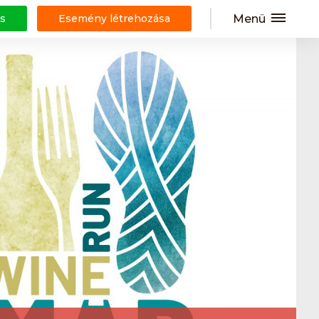
Menü
s
Esemény létrehozása