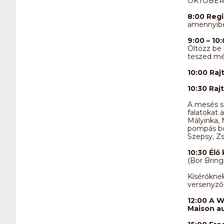
OKTÓBER 
8:00 Regi
amennyibe
9:00 – 10
Öltözz be
teszed még
10:00 Raj
10:30 Raj
A mesés sz
falatokat 
Mályinka, 
pompás bor
Szepsy, Zs
10:30 Élő
(Bor Bring
Kísérőknek
versenyzők
12:00 A W
Maison au