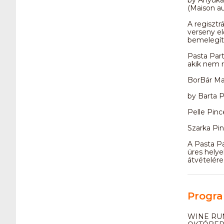
(Maison au
A regisztrá
verseny el
bemelegíté
Pasta Part
akik nem r
BorBár Mai
by Barta P
Pelle Pince
Szarka Pin
A Pasta Pa
üres helye
átvételére
Progra
WINE RU