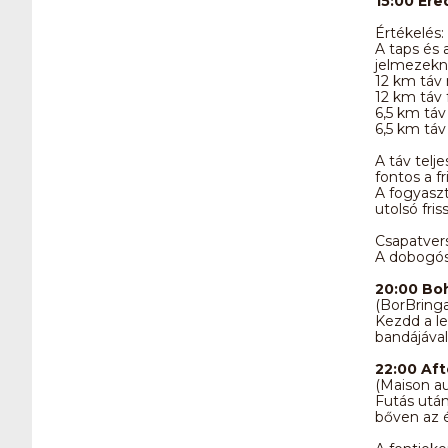
15:00 Er
Értékelés:
A taps és 
jelmezekne
12 km táv 
12 km táv 
6,5 km táv
6,5 km táv 
A táv telj
fontos a fr
A fogyaszt
utolsó fri
Csapatvers
A dobogós
20:00 Bo
(BorBringa
Kezdd a le
bandájával
22:00 Aft
(Maison au
Futás után
bőven az é