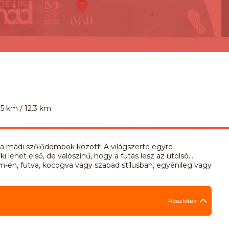
.5 km / 12.3 km
n a mádi szőlődombok között! A világszerte egyre
ehet első, de valószínű, hogy a futás lesz az utolsó…
m-en, futva, kocogva vagy szabad stílusban, egyénileg vagy
Részletek