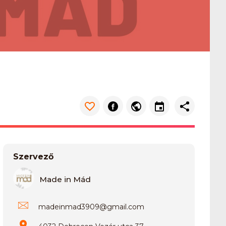
Szervező
Made in Mád
madeinmad3909
@
gmail.com