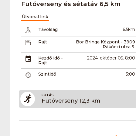
Futóverseny és sétatáv 6,5 km
Útvonal link
Távolság
6.5km
Rajt
Bor Bringa Központ - 3909
Rákóczi utca 5.
Kezdő idő -
2024. október 05. 8:00
Rajt
Szintidő
3:00
FUTÁS
Futóverseny 12,3 km