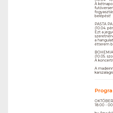
A kétnapos
futóversen
fogyasztá
belépést!
PASTA PA
(10.04. pé
Ezt a jegy
szeretnéne
a hangula
étterem be
BOHEMIA
(10.05. sz
A koncertr
A madeinm
karszalagr
Progra
OKTÓBER 
18:00 - 00
by Anyuká