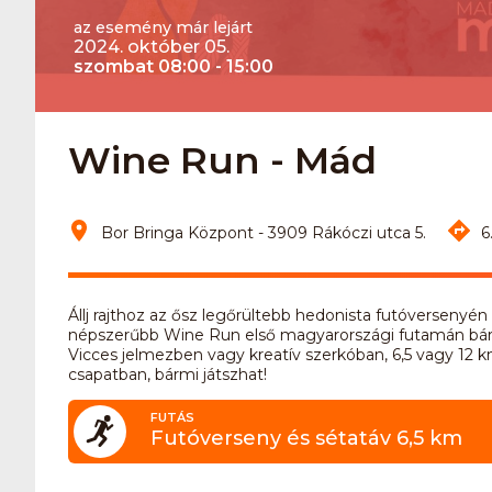
az esemény már lejárt
2024. október 05.
szombat 08:00 - 15:00
Wine Run - Mád
Bor Bringa Központ - 3909 Rákóczi utca 5.
6
Állj rajthoz az ősz legőrültebb hedonista futóversenyé
népszerűbb Wine Run első magyarországi futamán bárki l
Vicces jelmezben vagy kreatív szerkóban, 6,5 vagy 12 k
csapatban, bármi játszhat!
FUTÁS
Futóverseny és sétatáv 6,5 km