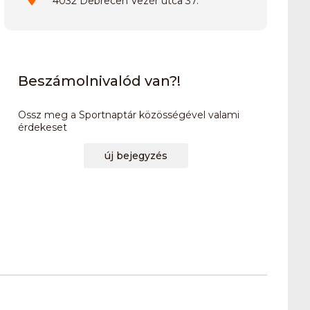
4032 Debrecen Vezér utca 37.
Beszámolnivalód van?!
Ossz meg a Sportnaptár közösségével valami
érdekeset
új bejegyzés