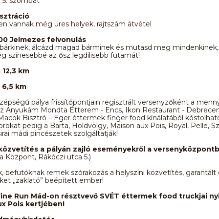
5. szombat
sztráció
n vannak még üres helyek, rajtszám átvétel
:00 Jelmezes felvonulás
 bárkinek, álcázd magad bárminek és mutasd meg mindenkinek
 színesebbé az ősz legdilisebb futamát!
t 12,3 km
t 6,5 km
épségű pálya frissítőpontjain regisztrált versenyzőként a menn
az Anyukám Mondta Étterem - Encs, Ikon Restaurant - Debrecen,
Macok Bisztró – Eger éttermek finger food kínálatából kóstolhat
okat pedig a Barta, Holdvölgy, Maison aux Pois, Royal, Pelle, Sz
irai mádi pincészetek szolgáltatják!
 közvetítés a pályán zajló eseményekről a versenyközpont
a Központ, Rákóczi utca 5.)
, befutóknak remek szórakozás a helyszíni közvetítés, garantált
et „zaklató” beépített ember!
ine Run Mád-on résztvevő SVÉT éttermek food truckjai ny
x Pois kertjében!