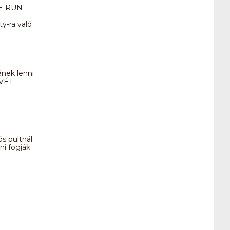
INE RUN
y-ra való
nek lenni
SVÉT
s pultnál
ni fogják.