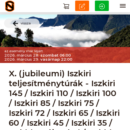
vissza
az esemény már lejárt
2026. március 28.
szombat 06:00
2026. március 29.
vasárnap 22:00
X. (jubileumi) Iszkiri
teljesítménytúrák - Iszkiri
145 / Iszkiri 110 / Iszkiri 100
/ Iszkiri 85 / Iszkiri 75 /
Iszkiri 72 / Iszkiri 65 / Iszkiri
60 / Iszkiri 45 / Iszkiri 35 /