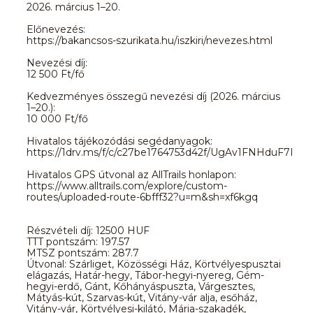
2026. március 1–20.
Előnevezés:
https://bakancsos-szurikata.hu/iszkiri/nevezes.html
Nevezési díj:
12 500 Ft/fő
Kedvezményes összegű nevezési díj (2026. március
1–20.):
10 000 Ft/fő
Hivatalos tájékozódási segédanyagok:
https://1drv.ms/f/c/c27be1764753d42f/UgAv1FNHduF7
Hivatalos GPS útvonal az AllTrails honlapon:
https://www.alltrails.com/explore/custom-
routes/uploaded-route-6bfff32?u=m&sh=xf6kgq
Részvételi díj: 12500 HUF
TTT pontszám: 197.57
MTSZ pontszám: 287.7
Útvonal: Szárliget, Közösségi Ház, Körtvélyespusztai
elágazás, Határ-hegy, Tábor-hegyi-nyereg, Gém-
hegyi-erdő, Gánt, Kőhányáspuszta, Várgesztes,
Mátyás-kút, Szarvas-kút, Vitány-vár alja, esőház,
Vitány-vár, Körtvélyesi-kilátó, Mária-szakadék,