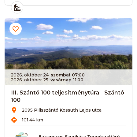
2026. október 24.
szombat 07:00
2026. október 25.
vasárnap 11:00
III. Szántó 100 teljesítménytúra - Szántó
100
2095 Pilisszántó Kossuth Lajos utca
101.44 km
Bakancsos Szurikáta Természetjáró