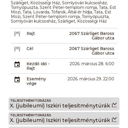
Szárliget, Közösségi Ház, Somlyóvári kulcsosház,
Tornyópuszta, Szent Péter-templom romja, Tata, Est
Mozi, Tata, Lovarda, Tófarok, Által-ér hídja, Tata, Est
Mozi, Szent Péter-templom romja, Tornyópuszta,
Somlyóvári kulcsosház, Szárliget, Közösségi Ház
Rajt
2067 Szárliget Baross
Gábor utca
Cél
2067 Szárliget Baross
Gábor utca
Kezdő idő -
2026. március 28. 6:00
Rajt
Esemény
2026. március 29. 22:00
vége
TELJESÍTMÉNYTÚRÁZÁS
X. (jubileumi) Iszkiri teljesítménytúrák Iszkiri 110
TELJESÍTMÉNYTÚRÁZÁS
X. (jubileumi) Iszkiri teljesítménytúrák Iszkiri 100