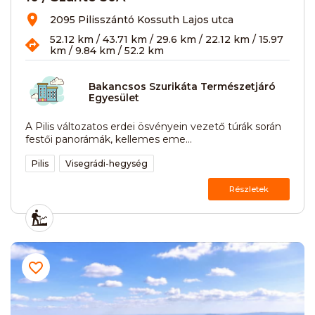
2095 Pilisszántó Kossuth Lajos utca
52.12 km / 43.71 km / 29.6 km / 22.12 km / 15.97
km / 9.84 km / 52.2 km
Bakancsos Szurikáta Természetjáró
Egyesület
A Pilis változatos erdei ösvényein vezető túrák során
festői panorámák, kellemes eme...
Pilis
Visegrádi-hegység
Részletek