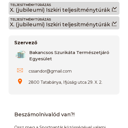
TELJESÍTMÉNYTÚRÁZÁS
X. (jubileumi) Iszkiri teljesítménytúrák Iszkiri 10
TELJESÍTMÉNYTÚRÁZÁS
X. (jubileumi) Iszkiri teljesítménytúrák Iszkiri Tókör
Szervező
Bakancsos Szurikáta Természetjáró
Egyesület
cssandor
@
gmail.com
2800 Tatabánya, Ifjúság utca 29. X. 2.
Beszámolnivalód van?!
Ossz meg a Sportnaptár közösségével valami