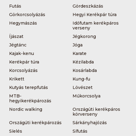
Futás
Gördeszkázás
Görkorcsolyázás
Hegyi Kerékpár túra
Hegymászás
Időfutam kerékpáros
verseny
Íjászat
Jégkorong
Jégtánc
Jóga
Kajak-kenu
Karate
Kerékpár túra
Kézilabda
Korcsolyázás
Kosárlabda
Krikett
Kung-fu
Kutyás terepfutás
Lövészet
MTB-
Műkorcsolya
hegyikerékpározás
Nordic walking
Országúti kerékpáros
körverseny
Országúti kerékpározás
Sárkányhajózás
Síelés
Sífutás