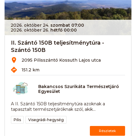
2026. október 24.
szombat 07:00
2026. október 26.
hétfő 00:00
II. Szántó 150B teljesítménytúra -
Szántó 150B
2095 Pilisszántó Kossuth Lajos utca
151.2 km
Bakancsos Szurikáta Természetjáró
Egyesület
A II. Szántó 150B teljesítménytúra azoknak a
tapasztalt természetjáróknak szól, akik...
Pilis
Visegrádi-hegység
Részletek