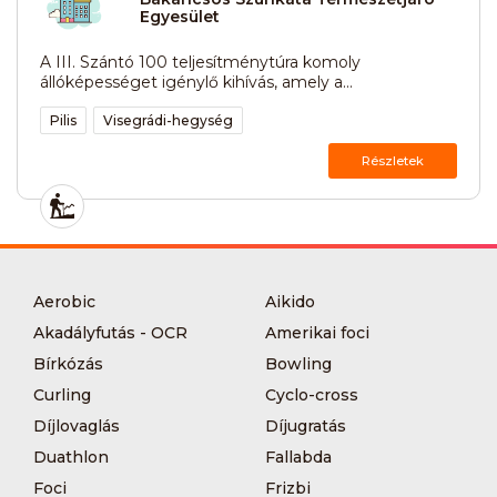
Egyesület
A III. Szántó 100 teljesítménytúra komoly
állóképességet igénylő kihívás, amely a...
Pilis
Visegrádi-hegység
Részletek
Aerobic
Aikido
Akadályfutás - OCR
Amerikai foci
Bírkózás
Bowling
Curling
Cyclo-cross
Díjlovaglás
Díjugratás
Duathlon
Fallabda
Foci
Frizbi