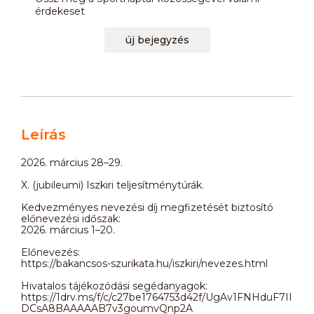
érdekeset
új bejegyzés
Leírás
2026. március 28–29.
X. (jubileumi) Iszkiri teljesítménytúrák.
Kedvezményes nevezési díj megfizetését biztosító
előnevezési időszak:
2026. március 1–20.
Előnevezés:
https://bakancsos-szurikata.hu/iszkiri/nevezes.html
Hivatalos tájékozódási segédanyagok:
https://1drv.ms/f/c/c27be1764753d42f/UgAv1FNHduF7II
DCsA8BAAAAAB7v3goumvQnp2A