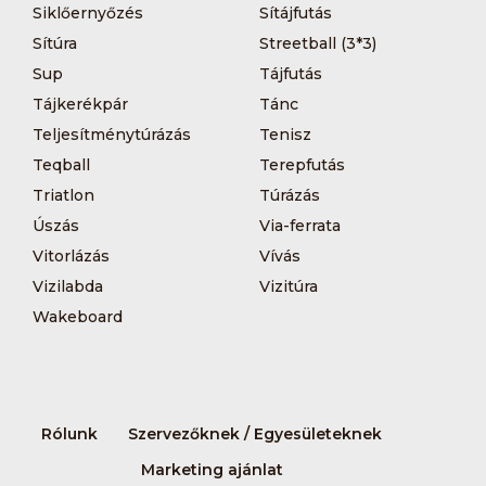
Siklőernyőzés
Sítájfutás
Sítúra
Streetball (3*3)
Sup
Tájfutás
Tájkerékpár
Tánc
Teljesítménytúrázás
Tenisz
Teqball
Terepfutás
Triatlon
Túrázás
Úszás
Via-ferrata
Vitorlázás
Vívás
Vizilabda
Vizitúra
Wakeboard
Rólunk
Szervezőknek / Egyesületeknek
Marketing ajánlat