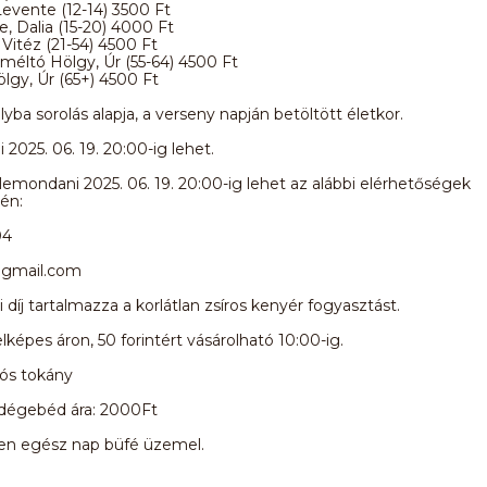
evente (12-14) 3500 Ft
 Dalia (15-20) 4000 Ft
Vitéz (21-54) 4500 Ft
eméltó Hölgy, Úr (55-64) 4500 Ft
lgy, Úr (65+) 4500 Ft
lyba sorolás alapja, a verseny napján betöltött életkor.
 2025. 06. 19. 20:00-ig lehet.
emondani 2025. 06. 19. 20:00-ig lehet az alábbi elérhetőségek
én:
04
@gmail.com
 díj tartalmazza a korlátlan zsíros kenyér fogyasztást.
elképes áron, 50 forintért vásárolható 10:00-ig.
kós tokány
dégebéd ára: 2000Ft
nen egész nap büfé üzemel.