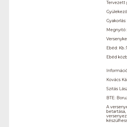
Tervezett
Gyülekező 
Gyakorlás:
Megnyitó:
Versenyke
Ebéd: Kb.:
Ebéd közb
Információ
Kovács Ká
Szitás Lás
BTE: Boruz
A versenye
betartása,
versenyezh
készülhes