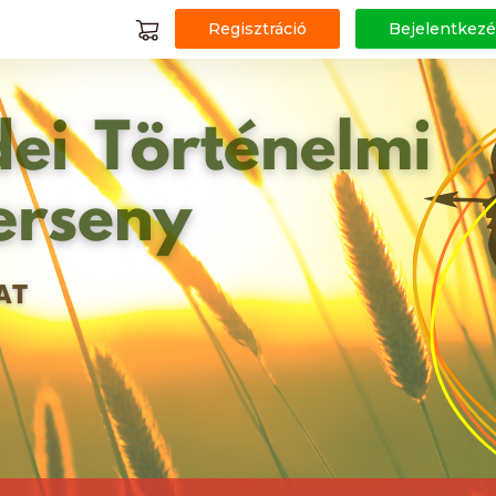
Regisztráció
Bejelentkezé