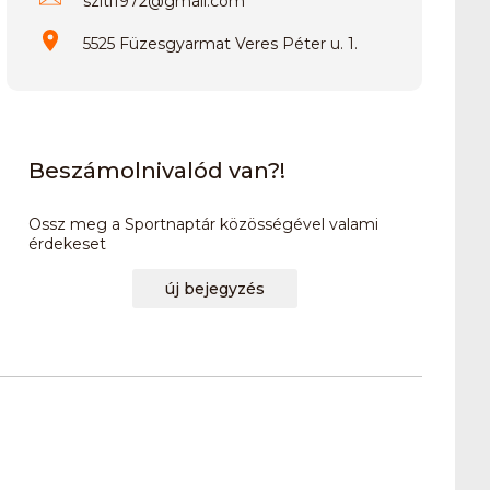
sziti1972
@
gmail.com
5525 Füzesgyarmat Veres Péter u. 1.
Beszámolnivalód van?!
Ossz meg a Sportnaptár közösségével valami
érdekeset
új bejegyzés