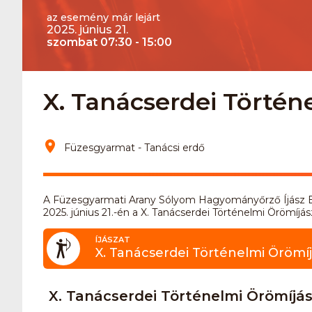
az esemény már lejárt
2025. június 21.
szombat 07:30 - 15:00
X. Tanácserdei Történ
Füzesgyarmat - Tanácsi erdő
A Füzesgyarmati Arany Sólyom Hagyományőrző Íjász Eg
2025. június 21.-én a X. Tanácserdei Történelmi Örömíjá
ÍJÁSZAT
X. Tanácserdei Történelmi Örömí
X. Tanácserdei Történelmi Örömíjá