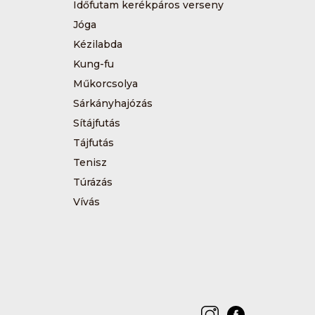
Időfutam kerékpáros verseny
Jóga
Kézilabda
Kung-fu
Műkorcsolya
Sárkányhajózás
Sítájfutás
Tájfutás
Tenisz
Túrázás
Vívás