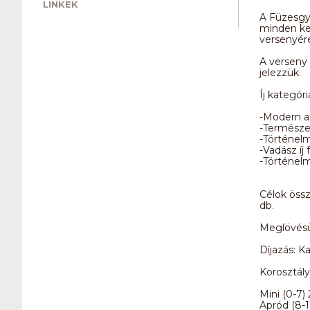
LINKEK
A Füzesgy
minden ked
versenyér
A verseny 
jelezzük.
Íj kategóri
-Modern an
-Természet
-Történelm
-Vadász íj
-Történelm
Célok össz
db.
Meglövésük
Díjazás: K
Korosztály
Mini (0-7)
Apród (8-1