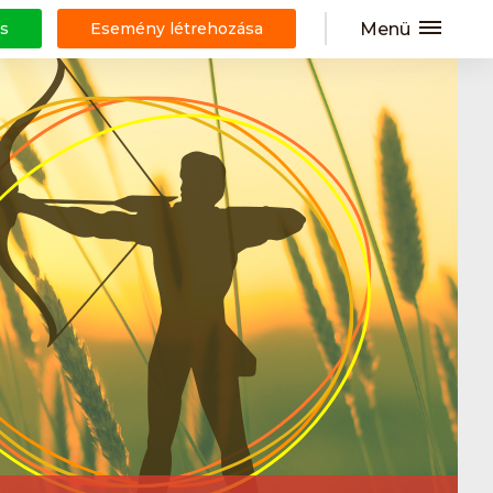
Menü
s
Esemény létrehozása