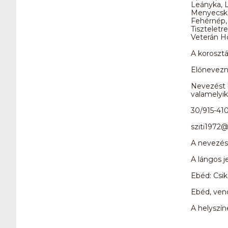
Leányka, L
Menyecske,
Fehérnép, 
Tiszteletr
Veterán Hö
A korosztá
Előnevezni
Nevezést l
valamelyik
30/915-41
sziti1972
A nevezési
A lángos j
Ebéd: Csi
Ebéd, ven
A helyszí