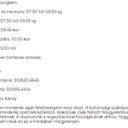
 program:
és nevezés: 07:30-tól 09:30-ig
 07:30-tól 09:30-ig
 09:45-kor
zdés: 10:00-kor
15:00-tól
en tombola sorsolás.
:
rolyné: 30/820-6545
zló: 30/915-4104
s Károly
n mindenki saját felelősségére vesz részt. A biztonsági szabály
 mindenki számára kötelező. Kiskorúak csak felnőtt felügyeletév
etnek. A résztvevők a regisztrációval hozzájárulnak ahhoz, hogy
sen róluk és az a médiában megjelenjen.