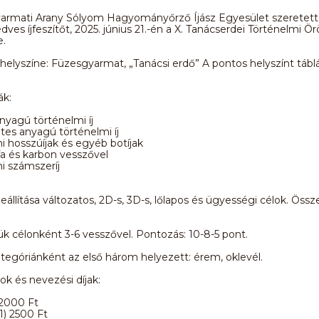
armati Arany Sólyom Hagyományőrző Íjász Egyesület szeretett
ves íjfeszítőt, 2025. június 21.-én a X. Tanácserdei Történelmi Ö
e.
helyszíne: Füzesgyarmat, „Tanácsi erdő” A pontos helyszínt tábl
ák:
yagú történelmi íj
es anyagú történelmi íj
i hosszúíjak és egyéb botíjak
 fa és karbon vesszővel
i számszeríj
eállítása változatos, 2D-s, 3D-s, lőlapos és ügyességi célok. Öss
 célonként 3-6 vesszővel. Pontozás: 10-8-5 pont.
ategóriánként az első három helyezett: érem, oklevél.
ok és nevezési díjak:
 2000 Ft
1) 2500 Ft