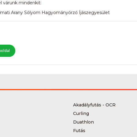
l várunk mindenkit:
mati Arany Sólyom Hagyományőrző Íjászegyesület
oldal
Akadályfutás - OCR
Curling
Duathlon
Futás