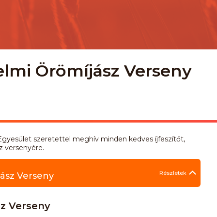
elmi Örömíjász Verseny
yesület szeretettel meghív minden kedves íjfeszítőt,
sz versenyére.
Részletek
jász Verseny
sz Verseny