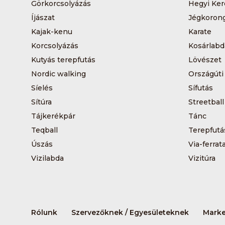
Görkorcsolyázás
Hegyi Ker
Íjászat
Jégkoron
Kajak-kenu
Karate
Korcsolyázás
Kosárlabd
Kutyás terepfutás
Lövészet
Nordic walking
Országúti
Síelés
Sífutás
Sítúra
Streetball
Tájkerékpár
Tánc
Teqball
Terepfutá
Úszás
Via-ferrat
Vizilabda
Vizitúra
Rólunk
Szervezőknek / Egyesületeknek
Marke