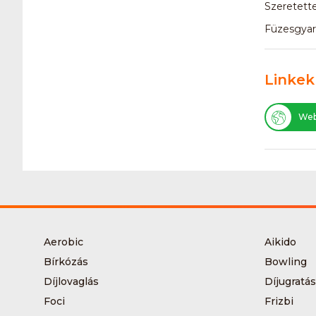
Szeretette
Füzesgyar
Linkek
Web
Aerobic
Aikido
Bírkózás
Bowling
Díjlovaglás
Díjugratás
Foci
Frizbi