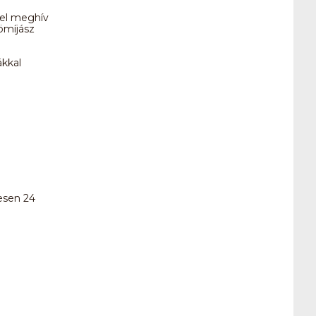
el meghív
römíjász
ákkal
zesen 24