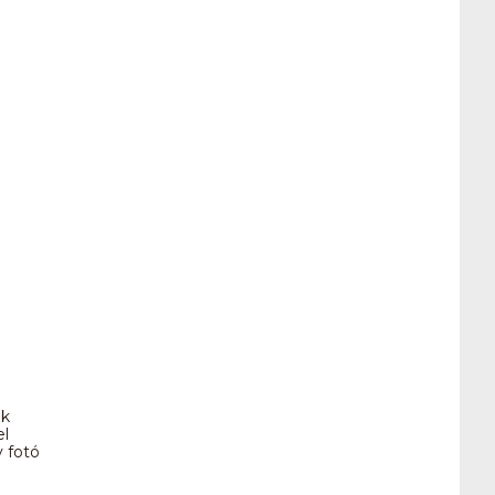
ok
el
 fotó