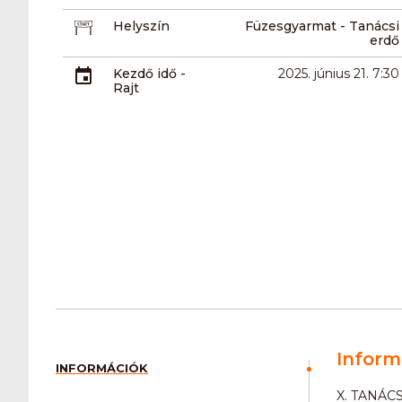
Helyszín
Füzesgyarmat - Tanácsi
erdő
Kezdő idő -
2025. június 21. 7:30
Rajt
Inform
INFORMÁCIÓK
X. TANÁC