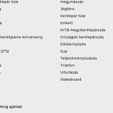
ékpár túra
Hegymászás
g
Jégtánc
Kerékpár túra
a
Krikett
MTB-hegyikerékpározás
 kerékpáros körverseny
Országúti kerékpározás
Siklőernyőzés
 (3*3)
Sup
Teljesítménytúrázás
s
Triatlon
a
Vitorlázás
Wakeboard
ting ajánlat