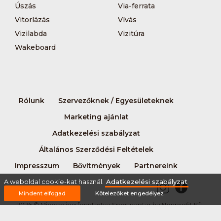
Úszás
Via-ferrata
Vitorlázás
Vívás
Vizilabda
Vizitúra
Wakeboard
Rólunk
Szervezőknek / Egyesületeknek
Marketing ajánlat
Adatkezelési szabályzat
Általános Szerződési Feltételek
Impresszum
Bővítmények
Partnereink
A weboldal cookie-kat használ.
Adatkezelési szabályzat
Mindent elfogad
Kötelezőket engedélyez
2026 © Minden jog fenntartva Sportnaptar.hu Nonprofit Kft.