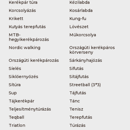
Kerékpár túra
Kézilabda
Korcsolyázás
Kosárlabda
Krikett
Kung-fu
Kutyás terepfutás
Lövészet
MTB-
Műkorcsolya
hegyikerékpározás
Nordic walking
Országúti kerékpáros
körverseny
Országúti kerékpározás
Sárkányhajózás
Síelés
Sífutás
Siklőernyőzés
Sítájfutás
Sítúra
Streetball (3*3)
Sup
Tájfutás
Tájkerékpár
Tánc
Teljesítménytúrázás
Tenisz
Teqball
Terepfutás
Triatlon
Túrázás