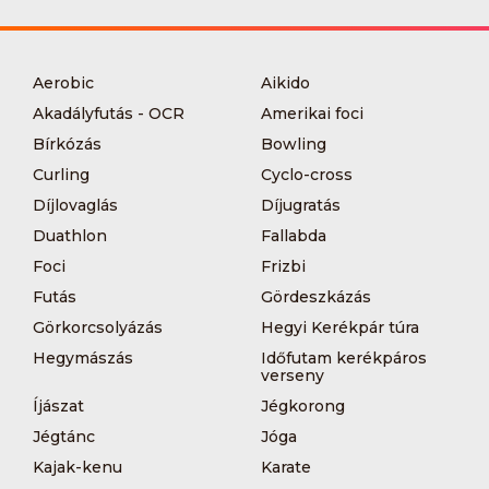
Aerobic
Aikido
Akadályfutás - OCR
Amerikai foci
Bírkózás
Bowling
Curling
Cyclo-cross
Díjlovaglás
Díjugratás
Duathlon
Fallabda
Foci
Frizbi
Futás
Gördeszkázás
Görkorcsolyázás
Hegyi Kerékpár túra
Hegymászás
Időfutam kerékpáros
verseny
Íjászat
Jégkorong
Jégtánc
Jóga
Kajak-kenu
Karate