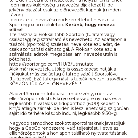
Idén nincs különbség a nevezési díjak között, de
jelvény díjazást csak az előnevezők kapnak (minden
távon).
Idén is az új nevezési rendszerrel lehet nevezni a
Sportorigo.com felületén.
Kérünk, hogy nevezz
előre!
1 felhasználói Fiókkal több Sportoló (túratárs vagy
családtag) regisztrálható és nevezhető. Az adatlapon a
túrázók (sportolók) születési neve kötelező adat, de
csak azonosítási célt szolgál. A Fiókban kötelező a
számlázási adatok megadása, ami nevezés után is
pótolható.
https://sportorigo.com/HU/8/Utmutato
Akik már neveztek, utólag is összekapcsolhatják a
Fiókjukat más családtag által regisztrált Sportolóval
(túrázóval). Ezáltal egymást is tudják nevezni a jövőben.
KÖSZÖNJÜK AZ ELŐNEVEZÉST!
Alapvetően nem futóbarát rendezvény, mert az
ellenőrzőpontok kb. 6 km/ó sebességre nyitnak és a
legkésőbbi hivatalos rajtidőponthoz (8:00) képest 4
km/ó átlagra zárnak, de idén is lesz lehetőség szigorúan
saját idő terhére később indulni, legkésőbb 9:30-ig.
Nagyobb tempóhoz szokott sporttársaknak javasoljuk,
hogy a GeoGo rendszerrel való teljesítést, illetve az
elllenőrzőpontok a honlapon található nyitvatartásának
tanulmányozását.