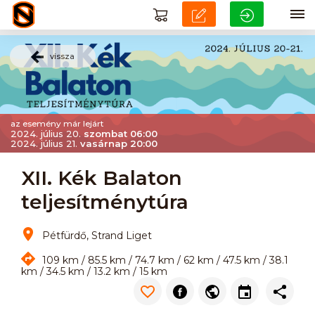
vissza
az esemény már lejárt
2024. július 20.
szombat 06:00
2024. július 21.
vasárnap 20:00
XII. Kék Balaton
teljesítménytúra
Pétfürdő, Strand Liget
109 km / 85.5 km / 74.7 km / 62 km / 47.5 km / 38.1
km / 34.5 km / 13.2 km / 15 km