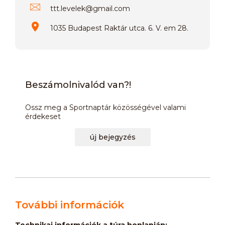
ttt.levelek
@
gmail.com
1035 Budapest Raktár utca. 6. V. em 28.
Beszámolnivalód van?!
Ossz meg a Sportnaptár közösségével valami
érdekeset
új bejegyzés
További információk
Technikai információk a túra honlapján: