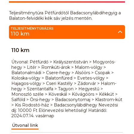
Teljesítménytúra Pétfürdőtől Badacsonylábdihegyig a
Balaton-felvidéki kék sáv jelzés mentén.
TELJESÍTMÉNYTÚRÁZÁS
110 km
110 km
Útvonal: Pétfürdő > Királyszentistván > Mogyorós-
hegy > Litér > Romkúti-árok > Malom-völgy >
Balatonalmádi > Csere-hegy > Alsóörs > Csopak >
Koloska-völgy > Balatonfüred > Evetes-völgy >
Hajagos-völgy > Cseri Kastély > Zádorvár > Halom-
hegy > Szentantalfa > Tagyon > Hegyestű >
Monoszló széle > Köveskál > Kővágóörs > Kékkút >
Salföld > Örsi-hegy > Badacsonytomaj > Klastrom-kút
> Kis Rodostó-ház > Badacsonylábdihegy Nevezési
díj: 10000 Ft Előnevezési lehetőség! Határidő:
2024.07.14. vasárnap
Útvonal link