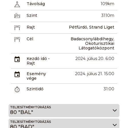
Távolság
109km
Szint
3110m
Rajt
Pétfürdő, Strand Liget
Cél
Badacsonylábdihegy,
Ökoturisztikai
Látogatóközpont
Kezdő idő -
2024. július 20. 6:00
Rajt
Esemény
2024. július 21. 15:00
vége
Szintidő
31:00
TELJESÍTMÉNYTÚRÁZÁS
80 "BAL"
TELJESÍTMÉNYTÚRÁZÁS
80 "BAD"