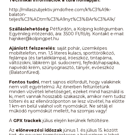
http://millaszubjektiv.jimdofree.com/k%C3%A9k-
balaton-
teljes%C3%ADtm%C3%A9nyt%C3%BAr%C3%A1k/
Szálláslehetőség
Pétfürdőn, a Kolping kollégiumban.
Egyénileg intézendő, ára: 3500 Ft/fő/éj. Kontakt e-mail:
hajniker@kolpingpet.hu
Ajánlott felszerelés
: saját pohár, üzemképes
mobiltelefon, min. 1,5 literes kulacs, sporttörölköző,
fejlámpa (és tartaléklámpa), íróeszköz, tintapárna,
váltózokni, lábkrém (pl. sudocrem), fejfedő/napsapka,
napvédő krém, szúnyogriasztó, tányér, evőeszköz
(Balatonfüred).
Fontos tudni
, mert sajnos előfordult, hogy valakinek
nem volt egyértelmű: Az itinerben feltüntetünk
minden vízvételi lehetőséget, ezeket mind használd is
ki, mert vannak hosszabb szakaszok, amikor nem tudsz
tölteni és az ellenőrzőponton se lesz vízvétel, ha előtte
1 km-en belül valahol volt nyomóskút. Ne sétálj el
működő nyomóskút mellett, ha szomjas vagy!
A
GPX trackek
július elején kerülnek feltöltésre.
Az
előnevezési időszak
június 1. és július 15. között
tart, de nevezni természetesen a helyszínen is lehet.