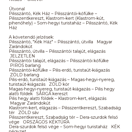
Útvonal
Pilisszántó, Kék Ház – Pilisszántói-kőfülke –
Pilisszentkereszt, Klastrom-kert (Klastrom-kút,
pihenőhely) – Som-hegyi turistaház – Pilisszántó, Kék
Ház
A követendő jelzések:
Pilisszántó, "Kék Ház" – Pilisszántó, útvilla Magyar
Zarándokút
Pilisszántó, útvilla – Pilisszántói talajút, elágazás
JELZETLEN
Pilisszántói talajút, elágazás – Pilisszántói kőfülke
PIROS barlang
Pilisszántói-kőfülke – Pilis-erdő, turistaút-kiágazás
ZÖLD barlang
Pilis-erdő, turistaút-kiágazás – Magas-hegyi-nyereg,
turistaút-kiágazás ZÖLD kör
Magas-hegyi-nyereg, turistaút-kiágazás – Pilis hegy
alatti földek SÁRGA kereszt
Pilis hegy alatti földek – Klastrom-kert, elágazás
Magyar Zarándokút
Klastrom-kert, elágazás – Pilisszentkereszt, Szabadság
tér ZÖLD sáv
Pilisszentkereszt, Szabadság tér – Dera-szurdok felső
vége ORSZÁGOS KÉKTÚRA
Dera-szurdok felső vége – Som-hegyi turistaház KÉK
négyzet