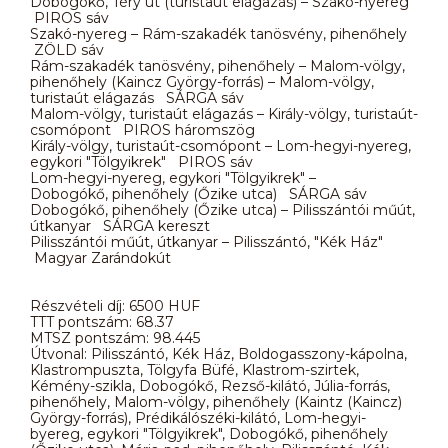
Dobogókő, Téry út (turistaút elágazás) – Szakó-nyereg
PIROS sáv
Szakó-nyereg – Rám-szakadék tanösvény, pihenőhely
ZÖLD sáv
Rám-szakadék tanösvény, pihenőhely – Malom-völgy,
pihenőhely (Kaincz György-forrás) – Malom-völgy,
turistaút elágazás SÁRGA sáv
Malom-völgy, turistaút elágazás – Király-völgy, turistaút-
csomópont PIROS háromszög
Király-völgy, turistaút-csomópont – Lom-hegyi-nyereg,
egykori "Tölgyikrek" PIROS sáv
Lom-hegyi-nyereg, egykori "Tölgyikrek" –
Dobogókő, pihenőhely (Őzike utca) SÁRGA sáv
Dobogókő, pihenőhely (Őzike utca) – Pilisszántói műút,
útkanyar SÁRGA kereszt
Pilisszántói műút, útkanyar – Pilisszántó, "Kék Ház"
Magyar Zarándokút
Részvételi díj: 6500 HUF
TTT pontszám: 68.37
MTSZ pontszám: 98.445
Útvonal: Pilisszántó, Kék Ház, Boldogasszony-kápolna,
Klastrompuszta, Tölgyfa Büfé, Klastrom-szirtek,
Kémény-szikla, Dobogókő, Rezső-kilátó, Júlia-forrás,
pihenőhely, Malom-völgy, pihenőhely (Kaintz (Kaincz)
György-forrás), Prédikálószéki-kilátó, Lom-hegyi-
byereg, egykori "Tölgyikrek", Dobogókő, pihenőhely