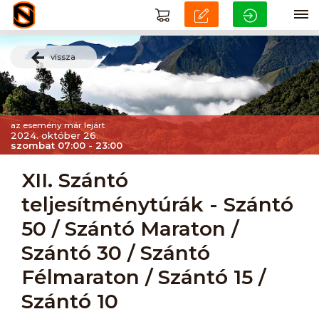
vissza
az esemény már lejárt
2024. október 26.
szombat 07:00 - 23:00
XII. Szántó
teljesítménytúrák - Szántó
50 / Szántó Maraton /
Szántó 30 / Szántó
Félmaraton / Szántó 15 /
Szántó 10