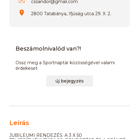
cssandor
@
gmail.com
2800 Tatabánya, Ifjúság utca 29. X. 2.
Beszámolnivalód van?!
Ossz meg a Sportnaptár közösségével valami
érdekeset
új bejegyzés
Leírás
JUBILEUMI RENDEZÉS: A 3 X 50