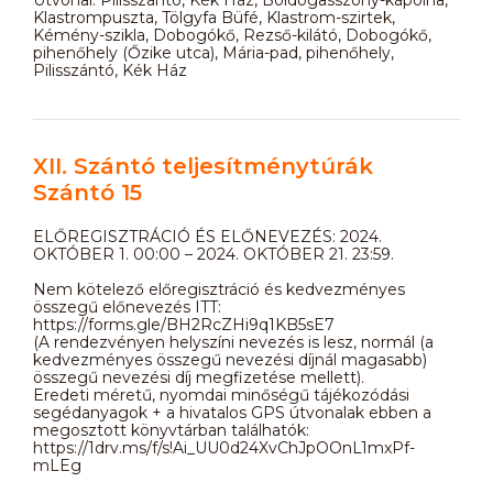
Klastrompuszta, Tölgyfa Büfé, Klastrom-szirtek,
Kémény-szikla, Dobogókő, Rezső-kilátó, Dobogókő,
pihenőhely (Őzike utca), Mária-pad, pihenőhely,
Pilisszántó, Kék Ház
XII. Szántó teljesítménytúrák
Szántó 15
ELŐREGISZTRÁCIÓ ÉS ELŐNEVEZÉS: 2024.
OKTÓBER 1. 00:00 – 2024. OKTÓBER 21. 23:59.
Nem kötelező előregisztráció és kedvezményes
összegű előnevezés ITT:
https://forms.gle/BH2RcZHi9q1KB5sE7
(A rendezvényen helyszíni nevezés is lesz, normál (a
kedvezményes összegű nevezési díjnál magasabb)
összegű nevezési díj megfizetése mellett).
Eredeti méretű, nyomdai minőségű tájékozódási
segédanyagok + a hivatalos GPS útvonalak ebben a
megosztott könyvtárban találhatók:
https://1drv.ms/f/s!Ai_UU0d24XvChJpOOnL1mxPf-
mLEg