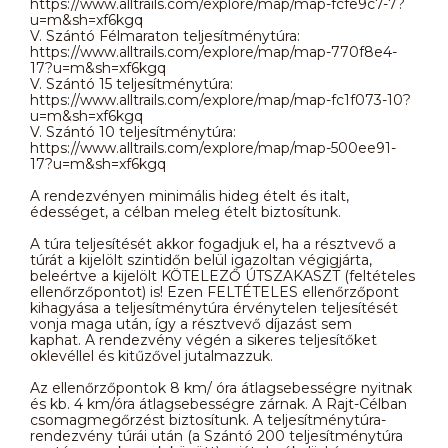
https://www.alltrails.com/explore/map/map-fcfe9c7-7?
u=m&sh=xf6kgq
V. Szántó Félmaraton teljesítménytúra:
https://www.alltrails.com/explore/map/map-770f8e4-
17?u=m&sh=xf6kgq
V. Szántó 15 teljesítménytúra:
https://www.alltrails.com/explore/map/map-fc1f073-10?
u=m&sh=xf6kgq
V. Szántó 10 teljesítménytúra:
https://www.alltrails.com/explore/map/map-500ee91-
17?u=m&sh=xf6kgq
A rendezvényen minimális hideg ételt és italt,
édességet, a célban meleg ételt biztosítunk.
A túra teljesítését akkor fogadjuk el, ha a résztvevő a
túrát a kijelölt szintidőn belül igazoltan végigjárta,
beleértve a kijelölt KÖTELEZŐ ÚTSZAKASZT (feltételes
ellenőrzőpontot) is! Ezen FELTÉTELES ellenőrzőpont
kihagyása a teljesítménytúra érvénytelen teljesítését
vonja maga után, így a résztvevő díjazást sem
kaphat. A rendezvény végén a sikeres teljesítőket
oklevéllel és kitűzővel jutalmazzuk.
Az ellenőrzőpontok 8 km/ óra átlagsebességre nyitnak
és kb. 4 km/óra átlagsebességre zárnak. A Rajt-Célban
csomagmegőrzést biztosítunk. A teljesítménytúra-
rendezvény túrái után (a Szántó 200 teljesítménytúra