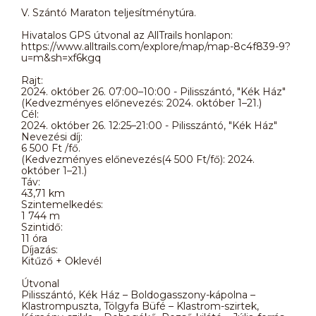
V. Szántó Maraton teljesítménytúra.
Hivatalos GPS útvonal az AllTrails honlapon:
https://www.alltrails.com/explore/map/map-8c4f839-9?
u=m&sh=xf6kgq
Rajt:
2024. október 26. 07:00–10:00 - Pilisszántó, "Kék Ház"
(Kedvezményes előnevezés: 2024. október 1–21.)
Cél:
2024. október 26. 12:25–21:00 - Pilisszántó, "Kék Ház"
Nevezési díj:
6 500 Ft /fő.
(Kedvezményes előnevezés(4 500 Ft/fő): 2024.
október 1–21.)
Táv:
43,71 km
Szintemelkedés:
1 744 m
Szintidő:
11 óra
Díjazás:
Kitűző + Oklevél
Útvonal
Pilisszántó, Kék Ház – Boldogasszony-kápolna –
Klastrompuszta, Tölgyfa Büfé – Klastrom-szirtek,