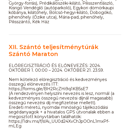
György-forrás), Prédikálószéki-kilátó, Pilisszentlászló,
Kisrigó Vendéglő (autóparkoló), Egykori dömörkaupi
kőbánya, kilátóhely, Bölcső-hegyi-kilátó, Dobogókő,
pihenőhely (Őzike utca), Mária-pad, pihenőhely,
Pilisszántó, Kék Ház
XII. Szántó teljesítménytúrák
Szántó Maraton
ELŐREGISZTRÁCIÓ ÉS ELŐNEVEZÉS: 2024.
OKTÓBER 1. 00:00 – 2024. OKTÓBER 21. 23:59.
Nem kötelező előregisztráció és kedvezményes
összegű előnevezés ITT:
https://forms.gle/BH2RcZHi9q1KB5sE7
(A rendezvényen helyszíni nevezés is lesz, normál (a
kedvezményes összegű nevezési díjnál magasabb)
összegű nevezési díj megfizetése mellett).
Eredeti méretű, nyomdai minőségű tájékozódási
segédanyagok + a hivatalos GPS útvonalak ebben a
megosztott könyvtárban találhatók:
https://1drv.ms/f/s!Ai_UU0d24XvChJpOOnL1mxPf-
mLEg