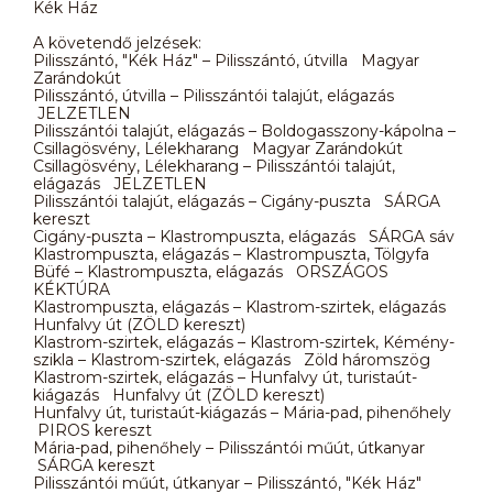
Kék Ház
A követendő jelzések:
Pilisszántó, "Kék Ház" – Pilisszántó, útvilla Magyar
Zarándokút
Pilisszántó, útvilla – Pilisszántói talajút, elágazás
JELZETLEN
Pilisszántói talajút, elágazás – Boldogasszony-kápolna –
Csillagösvény, Lélekharang Magyar Zarándokút
Csillagösvény, Lélekharang – Pilisszántói talajút,
elágazás JELZETLEN
Pilisszántói talajút, elágazás – Cigány-puszta SÁRGA
kereszt
Cigány-puszta – Klastrompuszta, elágazás SÁRGA sáv
Klastrompuszta, elágazás – Klastrompuszta, Tölgyfa
Büfé – Klastrompuszta, elágazás ORSZÁGOS
KÉKTÚRA
Klastrompuszta, elágazás – Klastrom-szirtek, elágazás
Hunfalvy út (ZÖLD kereszt)
Klastrom-szirtek, elágazás – Klastrom-szirtek, Kémény-
szikla – Klastrom-szirtek, elágazás Zöld háromszög
Klastrom-szirtek, elágazás – Hunfalvy út, turistaút-
kiágazás Hunfalvy út (ZÖLD kereszt)
Hunfalvy út, turistaút-kiágazás – Mária-pad, pihenőhely
PIROS kereszt
Mária-pad, pihenőhely – Pilisszántói műút, útkanyar
SÁRGA kereszt
Pilisszántói műút, útkanyar – Pilisszántó, "Kék Ház"