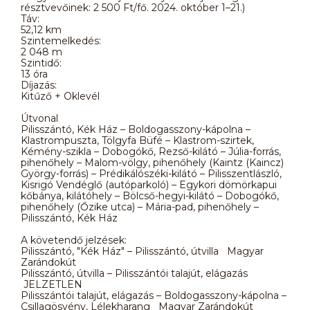
résztvevőinek: 2 500 Ft/fő. 2024. október 1–21.)
Táv:
52,12 km
Szintemelkedés:
2 048 m
Szintidő:
13 óra
Díjazás:
Kitűző + Oklevél
Útvonal
Pilisszántó, Kék Ház – Boldogasszony-kápolna –
Klastrompuszta, Tölgyfa Büfé – Klastrom-szirtek,
Kémény-szikla – Dobogókő, Rezső-kilátó – Júlia-forrás,
pihenőhely – Malom-völgy, pihenőhely (Kaintz (Kaincz)
György-forrás) – Prédikálószéki-kilátó – Pilisszentlászló,
Kisrigó Vendéglő (autóparkoló) – Egykori dömörkapui
kőbánya, kilátóhely – Bölcső-hegyi-kilátó – Dobogókő,
pihenőhely (Őzike utca) – Mária-pad, pihenőhely –
Pilisszántó, Kék Ház
A követendő jelzések:
Pilisszántó, "Kék Ház" – Pilisszántó, útvilla Magyar
Zarándokút
Pilisszántó, útvilla – Pilisszántói talajút, elágazás
JELZETLEN
Pilisszántói talajút, elágazás – Boldogasszony-kápolna –
Csillagösvény, Lélekharang Magyar Zarándokút