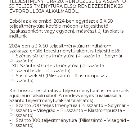
TELJESÍTMÉNYTÚRA 20. RENDEZÉSE ÉS A SZÁNTÓ
50 TELJESÍTMÉNYTÚRA ELSŐ RENDEZÉSÉNEK 25.
ÉVFORDULÓJA ALKALMÁBÓL.
Ebből az alkalomból 2024-ben egyrészt a 3 X 50
teljesítménytúra kétféle módon is teljesíthető
(szakaszonként vagy egyben), másrészt új távokat is
indítunk.
2024-ben a 3 X 50 teljesítménytúra mindhárom
szakasza önálló teljesítménytúraként is teljesíthető:
- I. Szénás 50 teljesítménytúra (Pilisszántó – Solymár –
Pilisszántó)
- XII. Szántó 50 teljesítménytúra (Pilisszántó –
Pilisszentlászló – Pilisszántó)
- I. Sasfészek 50 (Pilisszántó – Klastrompuszta –
Pilisszántó)
Két hosszú- és ultratávú teljesítménytúrát is rendezünk
a jubileum alkalmából (A rendezvények túrakiírásai a
Szántó teljesítménytúráknál találhatók):
- I. Szántó 200 teljesítménytúra (Pilisszántó – Solymár –
Pilisszántó – Visegrád – Pilisszántó – Klastrompuszta –
Pilisszántó)
- I. Szántó 100 teljesítménytúra (Pilisszántó – Visegrád –
Pilisszántó)