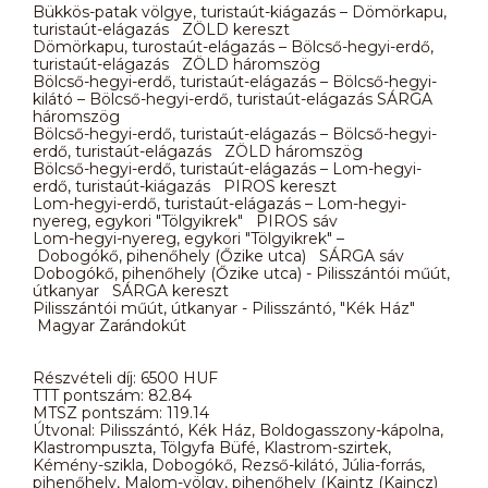
Bükkös-patak völgye, turistaút-kiágazás – Dömörkapu,
turistaút-elágazás ZÖLD kereszt
Dömörkapu, turostaút-elágazás – Bölcső-hegyi-erdő,
turistaút-elágazás ZÖLD háromszög
Bölcső-hegyi-erdő, turistaút-elágazás – Bölcső-hegyi-
kilátó – Bölcső-hegyi-erdő, turistaút-elágazás SÁRGA
háromszög
Bölcső-hegyi-erdő, turistaút-elágazás – Bölcső-hegyi-
erdő, turistaút-elágazás ZÖLD háromszög
Bölcső-hegyi-erdő, turistaút-elágazás – Lom-hegyi-
erdő, turistaút-kiágazás PIROS kereszt
Lom-hegyi-erdő, turistaút-elágazás – Lom-hegyi-
nyereg, egykori "Tölgyikrek" PIROS sáv
Lom-hegyi-nyereg, egykori "Tölgyikrek" –
Dobogókő, pihenőhely (Őzike utca) SÁRGA sáv
Dobogókő, pihenőhely (Őzike utca) - Pilisszántói műút,
útkanyar SÁRGA kereszt
Pilisszántói műút, útkanyar - Pilisszántó, "Kék Ház"
Magyar Zarándokút
Részvételi díj: 6500 HUF
TTT pontszám: 82.84
MTSZ pontszám: 119.14
Útvonal: Pilisszántó, Kék Ház, Boldogasszony-kápolna,
Klastrompuszta, Tölgyfa Büfé, Klastrom-szirtek,
Kémény-szikla, Dobogókő, Rezső-kilátó, Júlia-forrás,
pihenőhely, Malom-völgy, pihenőhely (Kaintz (Kaincz)