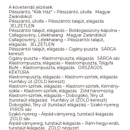
A követendő jelzések:
Pilisszántó, "Kék Ház" – Pilisszántó, útvilla Magyar
Zarándokút
Pilisszántó, útvilla – Pilisszántói talajút, elágazás
JELZETLEN
Pilisszántói talajút, elágazás – Boldogasszony-kápolna –
Csillagösvény, Lélekharang Magyar Zarándokút
Csillagösvény, Lélekharang – Pilisszántói talajút,
elágazás JELZETLEN
Pilisszántói talajút, elágazás – Cigány-puszta SÁRGA
kereszt
Cigány-puszta – Klastrompuszta, elágazás SÁRGA sáv
Klastrompuszta, elágazás – Klastrompuszta, Tölgyfa
Büfé – Klastrompuszta, elágazás ORSZÁGOS
KÉKTÚRA
Klastrompuszta, elágazás – Klastrom-szirtek, elágazás
Hunfalvy út (ZÖLD kereszt)
Klastrom-szirtek, elágazás – Klastrom-szirtek, Kémény-
szikla – Klastrom-szirtek, elágazás Zöld háromszög
Klastrom-szirtek, elágazás – Dobogókő, Téry út
(turistaút elágazás) Hunfalvy út (ZÖLD kereszt)
Dobogókő, Téry út (turistaút elágazás) – Szakó-nyereg
PIROS sáv
Szakó-nyereg – Árpád-várnyereg, turistaút-kiágazás
ZÖLD sáv
Árpád-várnyereg, turistaút-kiágazás – Rám-hegyi-erdő,
turistaút-kiágazás ZÖLD négyzet