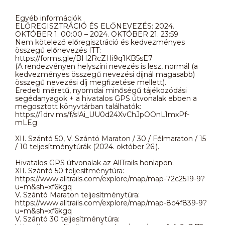
Egyéb információk
ELŐREGISZTRÁCIÓ ÉS ELŐNEVEZÉS: 2024.
OKTÓBER 1. 00:00 – 2024. OKTÓBER 21. 23:59
Nem kötelező előregisztráció és kedvezményes
összegű előnevezés ITT:
https://forms.gle/BH2RcZHi9q1KB5sE7
(A rendezvényen helyszíni nevezés is lesz, normál (a
kedvezményes összegű nevezési díjnál magasabb)
összegű nevezési díj megfizetése mellett).
Eredeti méretű, nyomdai minőségű tájékozódási
segédanyagok + a hivatalos GPS útvonalak ebben a
megosztott könyvtárban találhatók:
https://1drv.ms/f/s!Ai_UU0d24XvChJpOOnL1mxPf-
mLEg
XII. Szántó 50, V. Szántó Maraton / 30 / Félmaraton / 15
/ 10 teljesítménytúrák (2024. október 26.).
Hivatalos GPS útvonalak az AllTrails honlapon.
XII. Szántó 50 teljesítménytúra:
https://www.alltrails.com/explore/map/map-72c2519-9?
u=m&sh=xf6kgq
V. Szántó Maraton teljesítménytúra:
https://www.alltrails.com/explore/map/map-8c4f839-9?
u=m&sh=xf6kgq
V. Szántó 30 teljesítménytúra: