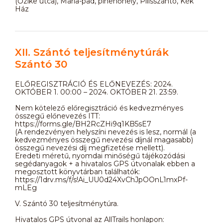
(Őzike utca), Mária-pad, pihenőhely, Pilisszántó, Kék
Ház
XII. Szántó teljesítménytúrák
Szántó 30
ELŐREGISZTRÁCIÓ ÉS ELŐNEVEZÉS: 2024.
OKTÓBER 1. 00:00 – 2024. OKTÓBER 21. 23:59.
Nem kötelező előregisztráció és kedvezményes
összegű előnevezés ITT:
https://forms.gle/BH2RcZHi9q1KB5sE7
(A rendezvényen helyszíni nevezés is lesz, normál (a
kedvezményes összegű nevezési díjnál magasabb)
összegű nevezési díj megfizetése mellett).
Eredeti méretű, nyomdai minőségű tájékozódási
segédanyagok + a hivatalos GPS útvonalak ebben a
megosztott könyvtárban találhatók:
https://1drv.ms/f/s!Ai_UU0d24XvChJpOOnL1mxPf-
mLEg
V. Szántó 30 teljesítménytúra.
Hivatalos GPS útvonal az AllTrails honlapon: