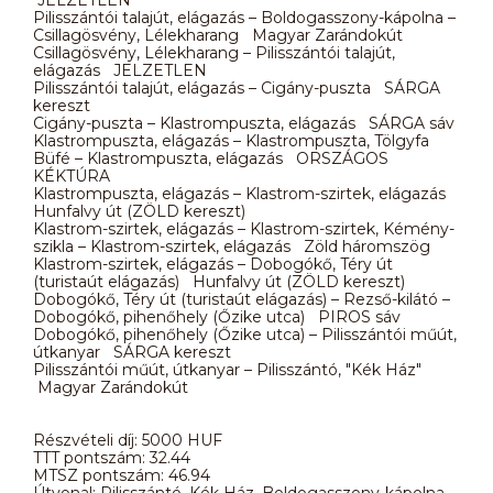
Pilisszántói talajút, elágazás – Boldogasszony-kápolna –
Csillagösvény, Lélekharang Magyar Zarándokút
Csillagösvény, Lélekharang – Pilisszántói talajút,
elágazás JELZETLEN
Pilisszántói talajút, elágazás – Cigány-puszta SÁRGA
kereszt
Cigány-puszta – Klastrompuszta, elágazás SÁRGA sáv
Klastrompuszta, elágazás – Klastrompuszta, Tölgyfa
Büfé – Klastrompuszta, elágazás ORSZÁGOS
KÉKTÚRA
Klastrompuszta, elágazás – Klastrom-szirtek, elágazás
Hunfalvy út (ZÖLD kereszt)
Klastrom-szirtek, elágazás – Klastrom-szirtek, Kémény-
szikla – Klastrom-szirtek, elágazás Zöld háromszög
Klastrom-szirtek, elágazás – Dobogókő, Téry út
(turistaút elágazás) Hunfalvy út (ZÖLD kereszt)
Dobogókő, Téry út (turistaút elágazás) – Rezső-kilátó –
Dobogókő, pihenőhely (Őzike utca) PIROS sáv
Dobogókő, pihenőhely (Őzike utca) – Pilisszántói műút,
útkanyar SÁRGA kereszt
Pilisszántói műút, útkanyar – Pilisszántó, "Kék Ház"
Magyar Zarándokút
Részvételi díj: 5000 HUF
TTT pontszám: 32.44
MTSZ pontszám: 46.94
Útvonal: Pilisszántó, Kék Ház, Boldogasszony-kápolna,