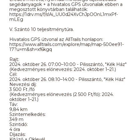
segédanyagok + a hivatalos GPS útvonalak ebben a
megosztott könyvtárban találhatók:
https://1drv.ms/f/s!Ai_UU0d24XvChJpOOnL1mxPf-
mLEg
V. Szántó 10 teljesítménytúra.
Hivatalos GPS útvonal az AllTrails honlapon:
https://www.alltrails.com/explore/map/map-500ee91-
17?u=m&sh=xf6kgq
Rajt:
2024. október 26. 07:00–10:00 - Pilisszántó, "Kék Ház"
(Kedvezményes előnevezés: 2024. október 1–21.)
Cél:
2024. október 26. 08:10–14:00 - Pilisszántó, "Kék Ház"
Nevezési díj:
3 500 Ft /fő
(Kedvezményes előnevezés (2 500 Ft/fő): 2024.
október 1–21.)
Táv:
9,84 km
Szintemelkedés:
349 m
Szintidő:
4 óra
Díjazás:
Kitűző + Oklevél