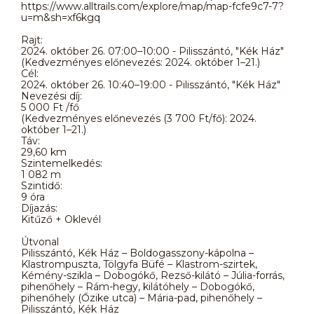
https://www.alltrails.com/explore/map/map-fcfe9c7-7?
u=m&sh=xf6kgq
Rajt:
2024. október 26. 07:00–10:00 - Pilisszántó, "Kék Ház"
(Kedvezményes előnevezés: 2024. október 1–21.)
Cél:
2024. október 26. 10:40–19:00 - Pilisszántó, "Kék Ház"
Nevezési díj:
5 000 Ft /fő
(Kedvezményes előnevezés (3 700 Ft/fő): 2024.
október 1–21.)
Táv:
29,60 km
Szintemelkedés:
1 082 m
Szintidő:
9 óra
Díjazás:
Kitűző + Oklevél
Útvonal
Pilisszántó, Kék Ház – Boldogasszony-kápolna –
Klastrompuszta, Tölgyfa Büfé – Klastrom-szirtek,
Kémény-szikla – Dobogókő, Rezső-kilátó – Júlia-forrás,
pihenőhely – Rám-hegy, kilátóhely – Dobogókő,
pihenőhely (Őzike utca) – Mária-pad, pihenőhely –
Pilisszántó, Kék Ház