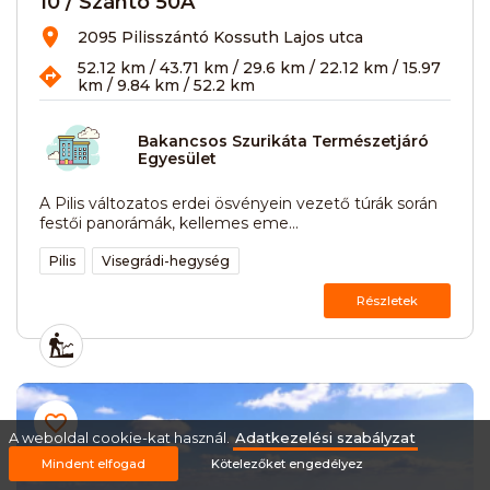
10 / Szántó 50A
2095 Pilisszántó Kossuth Lajos utca
52.12 km / 43.71 km / 29.6 km / 22.12 km / 15.97
km / 9.84 km / 52.2 km
Bakancsos Szurikáta Természetjáró
Egyesület
A Pilis változatos erdei ösvényein vezető túrák során
festői panorámák, kellemes eme...
Pilis
Visegrádi-hegység
Részletek
A weboldal cookie-kat használ.
Adatkezelési szabályzat
Mindent elfogad
Kötelezőket engedélyez