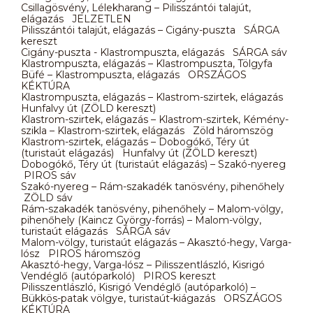
Csillagösvény, Lélekharang – Pilisszántói talajút,
elágazás JELZETLEN
Pilisszántói talajút, elágazás – Cigány-puszta SÁRGA
kereszt
Cigány-puszta - Klastrompuszta, elágazás SÁRGA sáv
Klastrompuszta, elágazás – Klastrompuszta, Tölgyfa
Büfé – Klastrompuszta, elágazás ORSZÁGOS
KÉKTÚRA
Klastrompuszta, elágazás – Klastrom-szirtek, elágazás
Hunfalvy út (ZÖLD kereszt)
Klastrom-szirtek, elágazás – Klastrom-szirtek, Kémény-
szikla – Klastrom-szirtek, elágazás Zöld háromszög
Klastrom-szirtek, elágazás – Dobogókő, Téry út
(turistaút elágazás) Hunfalvy út (ZÖLD kereszt)
Dobogókő, Téry út (turistaút elágazás) – Szakó-nyereg
PIROS sáv
Szakó-nyereg – Rám-szakadék tanösvény, pihenőhely
ZÖLD sáv
Rám-szakadék tanösvény, pihenőhely – Malom-völgy,
pihenőhely (Kaincz György-forrás) – Malom-völgy,
turistaút elágazás SÁRGA sáv
Malom-völgy, turistaút elágazás – Akasztó-hegy, Varga-
lósz PIROS háromszög
Akasztó-hegy, Varga-lósz – Pilisszentlászló, Kisrigó
Vendéglő (autóparkoló) PIROS kereszt
Pilisszentlászló, Kisrigó Vendéglő (autóparkoló) –
Bükkös-patak völgye, turistaút-kiágazás ORSZÁGOS
KÉKTÚRA