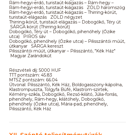
Rám-hegyi-erdő, turistaút-kiágazás – Rám-hegy –
Rám-hegyi-erdő, turistaút-kiágazás ZÖLD háromszög
Rám-hegyi-erdő, turistaút-kiágazás – Thirring-körút,
turistaút-elágazás ZÖLD négyzet
Thirring-körút, turistaút-elágazás – Dobogókő, Téry út
SÁRGA körút (Thirring körút)
Dobogókő, Téry út – Dobogókő, pihenőhely (Őzike
utca) PIROS sáv
Dobogókő, pihenőhely (Őzike utca) – Pilisszántói műút,
útkanyar SÁRGA kereszt
Pilisszántói műút, útkanyar – Pilisszántó, "Kék Ház"
Magyar Zarándokút
Részvételi díj: 5000 HUF
TTT pontszám: 45.83
MTSZ pontszám: 66.04
Útvonal: Pilisszántó, Kék Ház, Boldogasszony-kápolna,
Klastrompuszta, Tölgyfa Büfé, Klastrom-szirtek,
Kémény-szikla, Dobogókő, Rezső-kilátó, Júlia-forrás,
pihenőhely, Rám-hegy, kilátóhely, Dobogókő,
pihenőhely (Őzike utca), Mária-pad, pihenőhely,
Pilisszántó, Kék Ház
XII. Szántó teljesítménytúrák