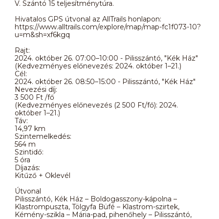
V. Szántó 15 teljesítménytúra.
Hivatalos GPS útvonal az AllTrails honlapon:
https://www.alltrails.com/explore/map/map-fc1f073-10?
u=m&sh=xf6kgq
Rajt:
2024. október 26. 07:00–10:00 - Pilisszántó, "Kék Ház"
(Kedvezményes előnevezés: 2024. október 1–21.)
Cél:
2024. október 26. 08:50–15:00 - Pilisszántó, "Kék Ház"
Nevezési díj:
3 500 Ft /fő
(Kedvezményes előnevezés (2 500 Ft/fő): 2024.
október 1–21.)
Táv:
14,97 km
Szintemelkedés:
564 m
Szintidő:
5 óra
Díjazás:
Kitűző + Oklevél
Útvonal
Pilisszántó, Kék Ház – Boldogasszony-kápolna –
Klastrompuszta, Tölgyfa Büfé – Klastrom-szirtek,
Kémény-szikla – Mária-pad, pihenőhely – Pilisszántó,