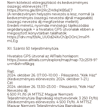
Nem kötelező előregisztráció és kedvezményes
összegű előnevezés ITT:
https://forms.gle/BH2RcZHi9q1KB5sE7
(A rendezvényen helyszíni nevezés is lesz, normál (a
kedvezményes összegű nevezési díjnál magasabb)
összegű nevezési díj megfizetése mellett).
Eredeti méretű, nyomdai minőségű tájékozódási
segédanyagok + a hivatalos GPS útvonalak ebben a
megosztott könyvtárban találhatók:
https://1drv.ms/f/s!Ai_UU0d24XvChJpOOnL1mxPf-
mLEg
XII. Szántó 50 teljesítménytúra.
Hivatalos GPS útvonal az AllTrails honlapon:
https://www.alltrails.com/explore/map/map-72c2519-9?
u=m&sh=xf6kgq
Rajt:
2024. október 26. 07:00–10:00 - Pilisszántó, "Kék Ház"
(Kedvezményes előnevezés: 2024. október 1–21.)
Cél:
2024. október 26. 13:30–23.00 - Pilisszántó, "Kék Ház"
Nevezési díj:
6 500 Ft /fő (A MTTSZ Magyar Nemzeti
Teljesítménytúra Bajnokság résztvevőinek: 3 250 Ft/fő)
(Kedvezményes előnevezés: 4 500 Ft/fő. A MTTSZ
Magyar Nemzeti Teljesítménytúra Bajnokság