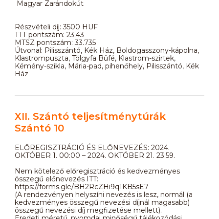
Magyar Zarándokút
Részvételi díj: 3500 HUF
TTT pontszám: 23.43
MTSZ pontszám: 33.735
Útvonal: Pilisszántó, Kék Ház, Boldogasszony-kápolna,
Klastrompuszta, Tölgyfa Büfé, Klastrom-szirtek,
Kémény-szikla, Mária-pad, pihenőhely, Pilisszántó, Kék
Ház
XII. Szántó teljesítménytúrák
Szántó 10
ELŐREGISZTRÁCIÓ ÉS ELŐNEVEZÉS: 2024.
OKTÓBER 1. 00:00 – 2024. OKTÓBER 21. 23:59.
Nem kötelező előregisztráció és kedvezményes
összegű előnevezés ITT:
https://forms.gle/BH2RcZHi9q1KB5sE7
(A rendezvényen helyszíni nevezés is lesz, normál (a
kedvezményes összegű nevezési díjnál magasabb)
összegű nevezési díj megfizetése mellett).
Eredeti méretű, nyomdai minőségű tájékozódási