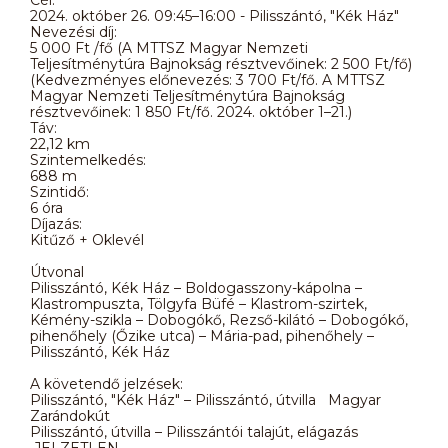
2024. október 26. 09:45–16:00 - Pilisszántó, "Kék Ház"
Nevezési díj:
5 000 Ft /fő (A MTTSZ Magyar Nemzeti
Teljesítménytúra Bajnokság résztvevőinek: 2 500 Ft/fő)
(Kedvezményes előnevezés: 3 700 Ft/fő. A MTTSZ
Magyar Nemzeti Teljesítménytúra Bajnokság
résztvevőinek: 1 850 Ft/fő. 2024. október 1–21.)
Táv:
22,12 km
Szintemelkedés:
688 m
Szintidő:
6 óra
Díjazás:
Kitűző + Oklevél
Útvonal
Pilisszántó, Kék Ház – Boldogasszony-kápolna –
Klastrompuszta, Tölgyfa Büfé – Klastrom-szirtek,
Kémény-szikla – Dobogókő, Rezső-kilátó – Dobogókő,
pihenőhely (Őzike utca) – Mária-pad, pihenőhely –
Pilisszántó, Kék Ház
A követendő jelzések:
Pilisszántó, "Kék Ház" – Pilisszántó, útvilla Magyar
Zarándokút
Pilisszántó, útvilla – Pilisszántói talajút, elágazás
JELZETLEN