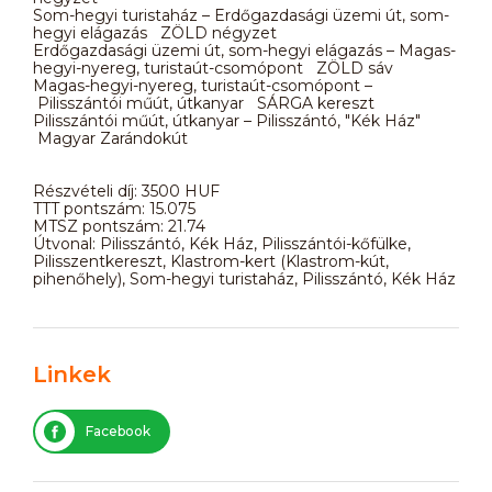
Som-hegyi turistaház – Erdőgazdasági üzemi út, som-
hegyi elágazás ZÖLD négyzet
Erdőgazdasági üzemi út, som-hegyi elágazás – Magas-
hegyi-nyereg, turistaút-csomópont ZÖLD sáv
Magas-hegyi-nyereg, turistaút-csomópont –
Pilisszántói műút, útkanyar SÁRGA kereszt
Pilisszántói műút, útkanyar – Pilisszántó, "Kék Ház"
Magyar Zarándokút
Részvételi díj: 3500 HUF
TTT pontszám: 15.075
MTSZ pontszám: 21.74
Útvonal: Pilisszántó, Kék Ház, Pilisszántói-kőfülke,
Pilisszentkereszt, Klastrom-kert (Klastrom-kút,
pihenőhely), Som-hegyi turistaház, Pilisszántó, Kék Ház
Linkek
Facebook