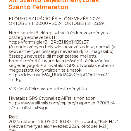
Szántó Félmaraton
ELŐREGISZTRÁCIÓ ÉS ELŐNEVEZÉS: 2024.
OKTÓBER 1. 00:00 – 2024. OKTÓBER 21. 23:59.
Nem kötelező előregisztráció és kedvezményes
összegű előnevezés ITT:
https://forms.gle/BH2RcZHi9q1KB5sE7
(A rendezvényen helyszíni nevezés is lesz, normál (a
kedvezményes összegű nevezési díjnál magasabb)
összegű nevezési díj megfizetése mellett).
Eredeti méretű, nyomdai minőségű tájékozódási
segédanyagok + a hivatalos GPS útvonalak ebben a
megosztott könyvtárban találhatók:
https://1drv.ms/f/s!Ai_UU0d24XvChJpOOnL1mxPf-
mLEg
V. Szántó Félmaraton teljesítménytúra.
Hivatalos GPS útvonal az AllTrails honlapon:
https://www.alltrails.com/explore/map/map-770f8e4-
17?u=m&sh=xf6kgq
Rajt:
2024. október 26. 07:00–10:00 - Pilisszántó, "Kék Ház"
(Kedvezményes előnevezés: 2024. október 1–21.)
Cél: