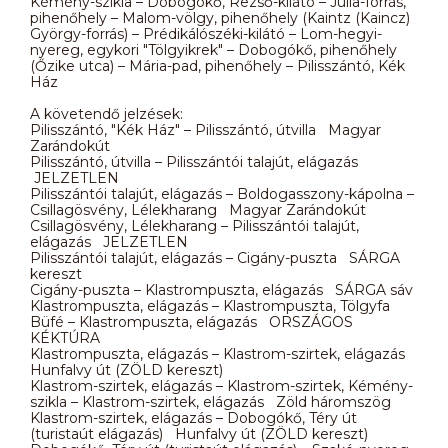
Kémény-szikla – Dobogókő, Rezső-kilátó – Júlia-forrás,
pihenőhely – Malom-völgy, pihenőhely (Kaintz (Kaincz)
György-forrás) – Prédikálószéki-kilátó – Lom-hegyi-
nyereg, egykori "Tölgyikrek" – Dobogókő, pihenőhely
(Őzike utca) – Mária-pad, pihenőhely – Pilisszántó, Kék
Ház
A követendő jelzések:
Pilisszántó, "Kék Ház" – Pilisszántó, útvilla Magyar
Zarándokút
Pilisszántó, útvilla – Pilisszántói talajút, elágazás
JELZETLEN
Pilisszántói talajút, elágazás – Boldogasszony-kápolna –
Csillagösvény, Lélekharang Magyar Zarándokút
Csillagösvény, Lélekharang – Pilisszántói talajút,
elágazás JELZETLEN
Pilisszántói talajút, elágazás – Cigány-puszta SÁRGA
kereszt
Cigány-puszta – Klastrompuszta, elágazás SÁRGA sáv
Klastrompuszta, elágazás – Klastrompuszta, Tölgyfa
Büfé – Klastrompuszta, elágazás ORSZÁGOS
KÉKTÚRA
Klastrompuszta, elágazás – Klastrom-szirtek, elágazás
Hunfalvy út (ZÖLD kereszt)
Klastrom-szirtek, elágazás – Klastrom-szirtek, Kémény-
szikla – Klastrom-szirtek, elágazás Zöld háromszög
Klastrom-szirtek, elágazás – Dobogókő, Téry út
(turistaút elágazás) Hunfalvy út (ZÖLD kereszt)