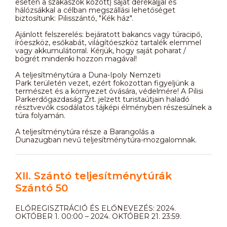
esetén a szakaszok között) saját derékaljjal és
hálózsákkal a célban megszállási lehetőséget
biztosítunk: Pilisszántó, "Kék ház".
Ajánlott felszerelés: bejáratott bakancs vagy túracipő,
íróeszköz, esőkabát, világítóeszköz tartalék elemmel
vagy akkumulátorral. Kérjük, hogy saját poharat /
bögrét mindenki hozzon magával!
A teljesítménytúra a Duna-Ipoly Nemzeti
Park területén vezet, ezért fokozottan figyeljünk a
természet és a környezet óvására, védelmére! A Pilisi
Parkerdőgazdaság Zrt. jelzett turistaútjain haladó
résztvevők csodálatos tájképi élményben részesülnek a
túra folyamán.
A teljesítménytúra része a Barangolás a
Dunazugban nevű teljesítménytúra-mozgalomnak.
XII. Szántó teljesítménytúrák
Szántó 50
ELŐREGISZTRÁCIÓ ÉS ELŐNEVEZÉS: 2024.
OKTÓBER 1. 00:00 – 2024. OKTÓBER 21. 23:59.