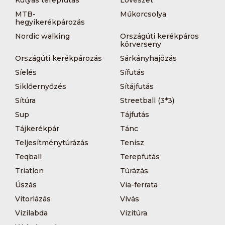
MTB-
Műkorcsolya
hegyikerékpározás
Nordic walking
Országúti kerékpáros
körverseny
Országúti kerékpározás
Sárkányhajózás
Síelés
Sífutás
Siklőernyőzés
Sítájfutás
Sítúra
Streetball (3*3)
Sup
Tájfutás
Tájkerékpár
Tánc
Teljesítménytúrázás
Tenisz
Teqball
Terepfutás
Triatlon
Túrázás
Úszás
Via-ferrata
Vitorlázás
Vívás
Vizilabda
Vizitúra