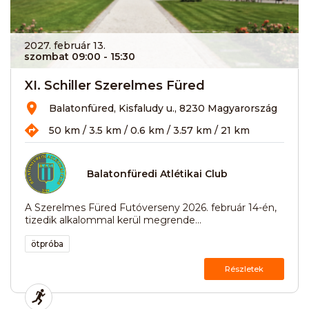
2027. február 13.
szombat 09:00
- 15:30
XI. Schiller Szerelmes Füred
Balatonfüred, Kisfaludy u., 8230 Magyarország
50 km / 3.5 km / 0.6 km / 3.57 km / 21 km
Balatonfüredi Atlétikai Club
A Szerelmes Füred Futóverseny 2026. február 14-én,
tizedik alkalommal kerül megrende...
ötpróba
Részletek