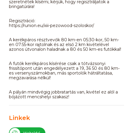
szeretnétek kísérni, kérjük, hogy regisztráljatok a
bringatúrára!
Regisztráció:
https://runion.eu/xiii-pezowood-szoloskor/
A kerékpáros résztvevők 80 km-en 05:30-kor, 50 km-
en 07:55-kor rajtolnak és az első 2 km kivételével
azonos útvonalon haladnak a 80 és 50 km-es futókkal!
A futók kerékpáros kísérése csak a tótvázsonyi
frissítőpont után engedélyezett a 19, 36 50 és 80 km-
es versenyszámokban, más sportolók hátráltatása,
megzavarása nélkül!
A pályán mindvégig jobbratartás van, kivétel ez alól a
bójázott mencshelyi szakasz!
Linkek