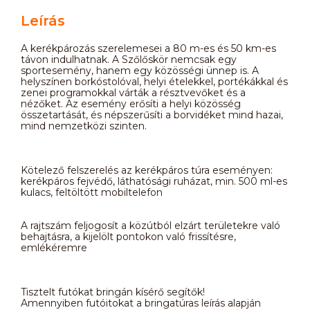
Leírás
A kerékpározás szerelemesei a 80 m-es és 50 km-es
távon indulhatnak. A Szőlőskör nemcsak egy
sportesemény, hanem egy közösségi ünnep is. A
helyszínen borkóstolóval, helyi ételekkel, portékákkal és
zenei programokkal várták a résztvevőket és a
nézőket. Az esemény erősíti a helyi közösség
összetartását, és népszerűsíti a borvidéket mind hazai,
mind nemzetközi szinten.
Kötelező felszerelés az kerékpáros túra eseményen:
kerékpáros fejvédő, láthatósági ruházat, min. 500 ml-es
kulacs, feltöltött mobiltelefon
A rajtszám feljogosít a közútból elzárt területekre való
behajtásra, a kijelölt pontokon való frissítésre,
emlékéremre
Tisztelt futókat bringán kísérő segítők!
Amennyiben futóitokat a bringatúras leírás alapján