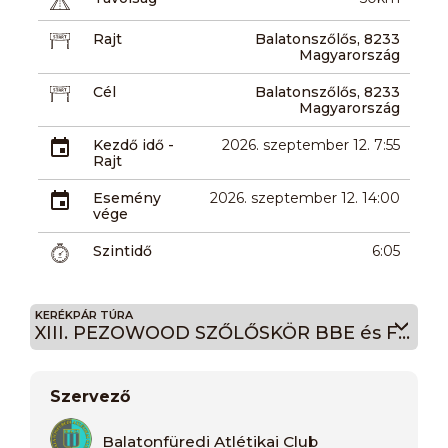
Rajt
Balatonszőlős, 8233
Magyarország
Cél
Balatonszőlős, 8233
Magyarország
Kezdő idő -
2026. szeptember 12. 7:55
Rajt
Esemény
2026. szeptember 12. 14:00
vége
Szintidő
6:05
KERÉKPÁR TÚRA
XIII. PEZOWOOD SZŐLŐSKÖR BBE és Fókusz Geodézia Bringatúra 80
Szervező
Balatonfüredi Atlétikai Club