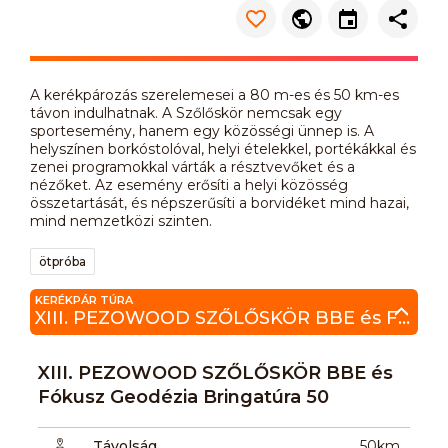
A kerékpározás szerelemesei a 80 m-es és 50 km-es
távon indulhatnak. A Szőlőskör nemcsak egy
sportesemény, hanem egy közösségi ünnep is. A
helyszínen borkóstolóval, helyi ételekkel, portékákkal és
zenei programokkal várták a résztvevőket és a
nézőket. Az esemény erősíti a helyi közösség
összetartását, és népszerűsíti a borvidéket mind hazai,
mind nemzetközi szinten.
ötpróba
KERÉKPÁR TÚRA
XIII. PEZOWOOD SZŐLŐSKÖR BBE és Fókusz Geodézia Bringatúra 50
XIII. PEZOWOOD SZŐLŐSKÖR BBE és
Fókusz Geodézia Bringatúra 50
Távolság
50km