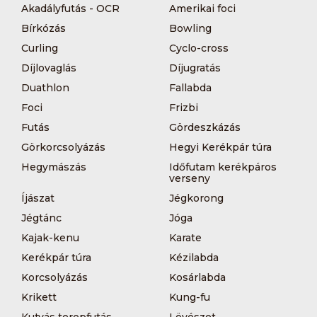
Akadályfutás - OCR
Amerikai foci
Bírkózás
Bowling
Curling
Cyclo-cross
Díjlovaglás
Díjugratás
Duathlon
Fallabda
Foci
Frizbi
Futás
Gördeszkázás
Görkorcsolyázás
Hegyi Kerékpár túra
Hegymászás
Időfutam kerékpáros
verseny
Íjászat
Jégkorong
Jégtánc
Jóga
Kajak-kenu
Karate
Kerékpár túra
Kézilabda
Korcsolyázás
Kosárlabda
Krikett
Kung-fu
Kutyás terepfutás
Lövészet