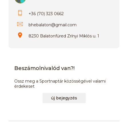
+36 (70) 323 0662
bhebalaton
@
gmail.com
8230 Balatonfüred Zrínyi Miklós u. 1
Beszámolnivalód van?!
Ossz meg a Sportnaptár közösségével valami
érdekeset
új bejegyzés