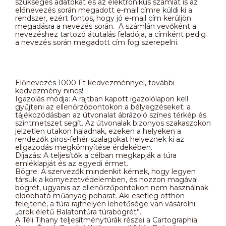
szükséges adatokat és az elektronikus számlát is az
előnevezés során megadott e-mail címre küldi ki a
rendszer, ezért fontos, hogy jó e-mail cím kerüljön
megadásra a nevezés során. A számlán vevőként a
nevezéshez tartozó átutalás feladója, a címként pedig
a nevezés során megadott cím fog szerepelni.
Előnevezés 1000 Ft kedvezménnyel, további
kedvezmény nincs!
Igazolás módja: A rajtban kapott igazolólapon kell
gyűjteni az ellenőrzőpontokon a bélyegzéseket; a
tájékozódásban az útvonalat ábrázoló színes térkép és
szintmetszet segít. Az útvonalak bizonyos szakaszokon
jelzetlen utakon haladnak, ezeken a helyeken a
rendezők piros-fehér szalagokat helyeznek ki az
eligazodás megkönnyítése érdekében.
Díjazás: A teljesítők a célban megkapják a túra
emléklapját és az egyedi érmet.
Bögre: A szervezők mindenkit kérnek, hogy legyen
társuk a környezetvédelemben, és hozzon magával
bögrét, ugyanis az ellenőrzőpontokon nem használnak
eldobható műanyag poharat. Aki esetleg otthon
felejtené, a túra rajthelyén lehetősége van vásárolni
„örök életű Balatontúra túrabögrét”.
A Téli Tihany teljesítménytúrák részei a Cartographia