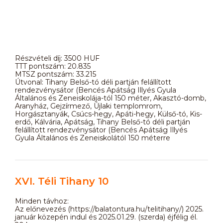
Részvételi díj: 3500 HUF
TTT pontszám: 20.835
MTSZ pontszám: 33.215
Útvonal: Tihany Belső-tó déli partján felállított
rendezvénysátor (Bencés Apátság Illyés Gyula
Általános és Zeneiskolája-tól 150 méter, Akasztó-domb,
Aranyház, Gejzírmező, Újlaki templomrom,
Horgásztanyák, Csúcs-hegy, Apáti-hegy, Külső-tó, Kis-
erdő, Kálvária, Apátság, Tihany Belső-tó déli partján
felállított rendezvénysátor (Bencés Apátság Illyés
Gyula Általános és Zeneiskolától 150 méterre
XVI. Téli Tihany 10
Minden távhoz:
Az előnevezés (https://balatontura.hu/telitihany/) 2025.
január közepén indul és 2025.01.29. (szerda) éjfélig él.