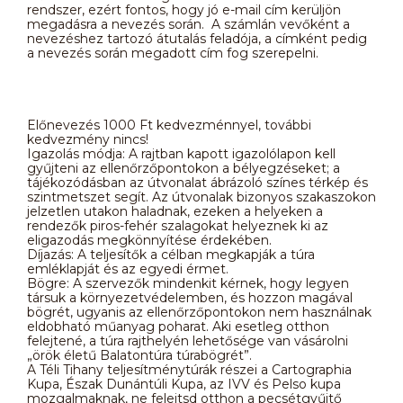
rendszer, ezért fontos, hogy jó e-mail cím kerüljön
megadásra a nevezés során. A számlán vevőként a
nevezéshez tartozó átutalás feladója, a címként pedig
a nevezés során megadott cím fog szerepelni.
Előnevezés 1000 Ft kedvezménnyel, további
kedvezmény nincs!
Igazolás módja: A rajtban kapott igazolólapon kell
gyűjteni az ellenőrzőpontokon a bélyegzéseket; a
tájékozódásban az útvonalat ábrázoló színes térkép és
szintmetszet segít. Az útvonalak bizonyos szakaszokon
jelzetlen utakon haladnak, ezeken a helyeken a
rendezők piros-fehér szalagokat helyeznek ki az
eligazodás megkönnyítése érdekében.
Díjazás: A teljesítők a célban megkapják a túra
emléklapját és az egyedi érmet.
Bögre: A szervezők mindenkit kérnek, hogy legyen
társuk a környezetvédelemben, és hozzon magával
bögrét, ugyanis az ellenőrzőpontokon nem használnak
eldobható műanyag poharat. Aki esetleg otthon
felejtené, a túra rajthelyén lehetősége van vásárolni
„örök életű Balatontúra túrabögrét”.
A Téli Tihany teljesítménytúrák részei a Cartographia
Kupa, Észak Dunántúli Kupa, az IVV és Pelso kupa
mozgalmaknak, ne felejtsd otthon a pecsétgyűjtő