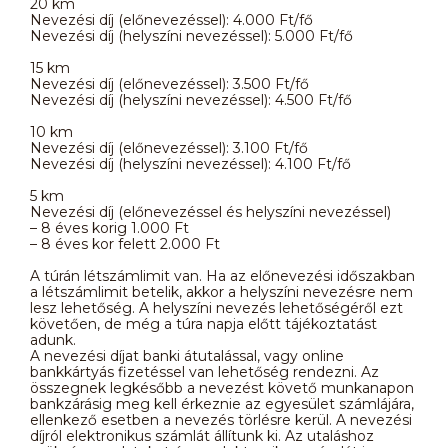
20 km
Nevezési díj (előnevezéssel): 4.000 Ft/fő
Nevezési díj (helyszíni nevezéssel): 5.000 Ft/fő
15 km
Nevezési díj (előnevezéssel): 3.500 Ft/fő
Nevezési díj (helyszíni nevezéssel): 4.500 Ft/fő
10 km
Nevezési díj (előnevezéssel): 3.100 Ft/fő
Nevezési díj (helyszíni nevezéssel): 4.100 Ft/fő
5 km
Nevezési díj (előnevezéssel és helyszíni nevezéssel)
– 8 éves korig 1.000 Ft
– 8 éves kor felett 2.000 Ft
A túrán létszámlimit van. Ha az előnevezési időszakban
a létszámlimit betelik, akkor a helyszíni nevezésre nem
lesz lehetőség. A helyszíni nevezés lehetőségéről ezt
követően, de még a túra napja előtt tájékoztatást
adunk.
A nevezési díjat banki átutalással, vagy online
bankkártyás fizetéssel van lehetőség rendezni. Az
összegnek legkésőbb a nevezést követő munkanapon
bankzárásig meg kell érkeznie az egyesület számlájára,
ellenkező esetben a nevezés törlésre kerül. A nevezési
díjról elektronikus számlát állítunk ki. Az utaláshoz