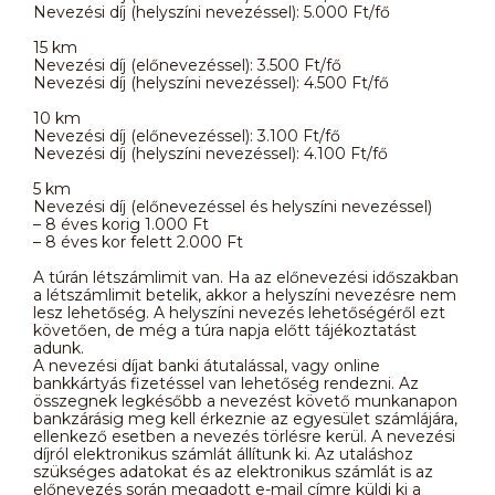
Nevezési díj (helyszíni nevezéssel): 5.000 Ft/fő
15 km
Nevezési díj (előnevezéssel): 3.500 Ft/fő
Nevezési díj (helyszíni nevezéssel): 4.500 Ft/fő
10 km
Nevezési díj (előnevezéssel): 3.100 Ft/fő
Nevezési díj (helyszíni nevezéssel): 4.100 Ft/fő
5 km
Nevezési díj (előnevezéssel és helyszíni nevezéssel)
– 8 éves korig 1.000 Ft
– 8 éves kor felett 2.000 Ft
A túrán létszámlimit van. Ha az előnevezési időszakban
a létszámlimit betelik, akkor a helyszíni nevezésre nem
lesz lehetőség. A helyszíni nevezés lehetőségéről ezt
követően, de még a túra napja előtt tájékoztatást
adunk.
A nevezési díjat banki átutalással, vagy online
bankkártyás fizetéssel van lehetőség rendezni. Az
összegnek legkésőbb a nevezést követő munkanapon
bankzárásig meg kell érkeznie az egyesület számlájára,
ellenkező esetben a nevezés törlésre kerül. A nevezési
díjról elektronikus számlát állítunk ki. Az utaláshoz
szükséges adatokat és az elektronikus számlát is az
előnevezés során megadott e-mail címre küldi ki a