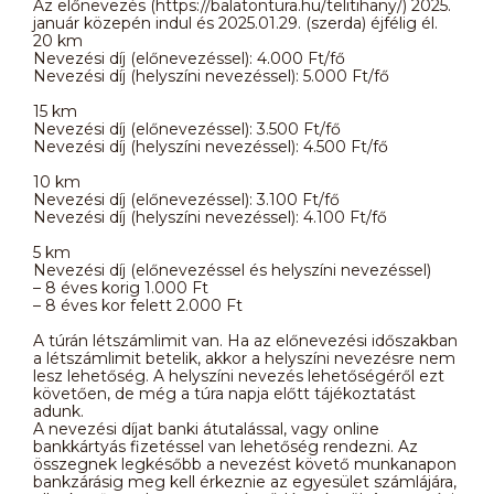
Az előnevezés (https://balatontura.hu/telitihany/) 2025.
január közepén indul és 2025.01.29. (szerda) éjfélig él.
20 km
Nevezési díj (előnevezéssel): 4.000 Ft/fő
Nevezési díj (helyszíni nevezéssel): 5.000 Ft/fő
15 km
Nevezési díj (előnevezéssel): 3.500 Ft/fő
Nevezési díj (helyszíni nevezéssel): 4.500 Ft/fő
10 km
Nevezési díj (előnevezéssel): 3.100 Ft/fő
Nevezési díj (helyszíni nevezéssel): 4.100 Ft/fő
5 km
Nevezési díj (előnevezéssel és helyszíni nevezéssel)
– 8 éves korig 1.000 Ft
– 8 éves kor felett 2.000 Ft
A túrán létszámlimit van. Ha az előnevezési időszakban
a létszámlimit betelik, akkor a helyszíni nevezésre nem
lesz lehetőség. A helyszíni nevezés lehetőségéről ezt
követően, de még a túra napja előtt tájékoztatást
adunk.
A nevezési díjat banki átutalással, vagy online
bankkártyás fizetéssel van lehetőség rendezni. Az
összegnek legkésőbb a nevezést követő munkanapon
bankzárásig meg kell érkeznie az egyesület számlájára,