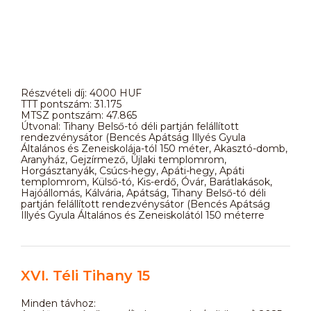
Részvételi díj: 4000 HUF
TTT pontszám: 31.175
MTSZ pontszám: 47.865
Útvonal: Tihany Belső-tó déli partján felállított
rendezvénysátor (Bencés Apátság Illyés Gyula
Általános és Zeneiskolája-tól 150 méter, Akasztó-domb,
Aranyház, Gejzírmező, Újlaki templomrom,
Horgásztanyák, Csúcs-hegy, Apáti-hegy, Apáti
templomrom, Külső-tó, Kis-erdő, Óvár, Barátlakások,
Hajóállomás, Kálvária, Apátság, Tihany Belső-tó déli
partján felállított rendezvénysátor (Bencés Apátság
Illyés Gyula Általános és Zeneiskolától 150 méterre
XVI. Téli Tihany 15
Minden távhoz: