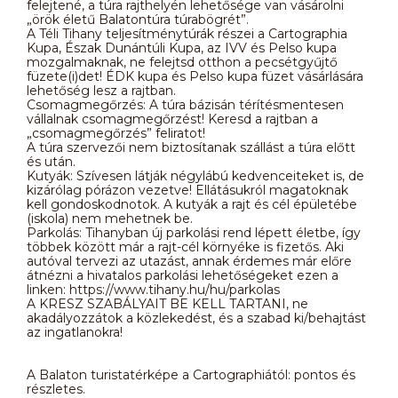
felejtené, a túra rajthelyén lehetősége van vásárolni
„örök életű Balatontúra túrabögrét”.
A Téli Tihany teljesítménytúrák részei a Cartographia
Kupa, Észak Dunántúli Kupa, az IVV és Pelso kupa
mozgalmaknak, ne felejtsd otthon a pecsétgyűjtő
füzete(i)det! ÉDK kupa és Pelso kupa füzet vásárlására
lehetőség lesz a rajtban.
Csomagmegőrzés: A túra bázisán térítésmentesen
vállalnak csomagmegőrzést! Keresd a rajtban a
„csomagmegőrzés” feliratot!
A túra szervezői nem biztosítanak szállást a túra előtt
és után.
Kutyák: Szívesen látják négylábú kedvenceiteket is, de
kizárólag pórázon vezetve! Ellátásukról magatoknak
kell gondoskodnotok. A kutyák a rajt és cél épületébe
(iskola) nem mehetnek be.
Parkolás: Tihanyban új parkolási rend lépett életbe, így
többek között már a rajt-cél környéke is fizetős. Aki
autóval tervezi az utazást, annak érdemes már előre
átnézni a hivatalos parkolási lehetőségeket ezen a
linken: https://www.tihany.hu/hu/parkolas
A KRESZ SZABÁLYAIT BE KELL TARTANI, ne
akadályozzátok a közlekedést, és a szabad ki/behajtást
az ingatlanokra!
A Balaton turistatérképe a Cartographiától: pontos és
részletes.