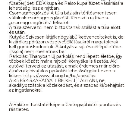
füzete(i)det! ÉDK kupa és Pelso kupa füzet vásárlására
lehetőség lesz a rajtban.
Csomagmegőrzés: A túra bázisán térítésmentesen
vállalnak csomagmegőrzést! Keresd a rajtban a
„csomagmegőrzés” feliratot!
A túra szervezői nem biztosítanak szállást a túra előtt
és után.
Kutyák: Szívesen látják négylábú kedvenceiteket is, de
kizárólag pórázon vezetve! Ellátásukról magatoknak
kell gondoskodnotok. A kutyák a rajt és cél épületébe
(iskola) nem mehetnek be.
Parkolás: Tihanyban új parkolási rend lépett életbe, így
többek között már a rajt-cél környéke is fizetős. Aki
autóval tervezi az utazást, annak érdemes már előre
átnézni a hivatalos parkolási lehetőségeket ezen a
linken: https://www.tihany.hu/hu/parkolas
A KRESZ SZABÁLYAIT BE KELL TARTANI, ne
akadályozzátok a közlekedést, és a szabad ki/behajtást
az ingatlanokra!
A Balaton turistatérképe a Cartographiától: pontos és
részletes.