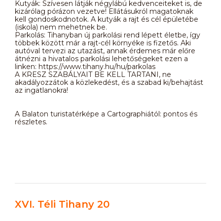
Kutyák: Szívesen látják négylábú kedvenceiteket is, de
kizárólag pórázon vezetve! Ellátásukról magatoknak
kell gondoskodnotok. A kutyák a rajt és cél épületébe
(iskola) nem mehetnek be.
Parkolás: Tihanyban új parkolási rend lépett életbe, így
többek között már a rajt-cél környéke is fizetős. Aki
autóval tervezi az utazást, annak érdemes már előre
átnézni a hivatalos parkolási lehetőségeket ezen a
linken: https://www.tihany.hu/hu/parkolas
A KRESZ SZABÁLYAIT BE KELL TARTANI, ne
akadályozzátok a közlekedést, és a szabad ki/behajtást
az ingatlanokra!
A Balaton turistatérképe a Cartographiától: pontos és
részletes.
XVI. Téli Tihany 20