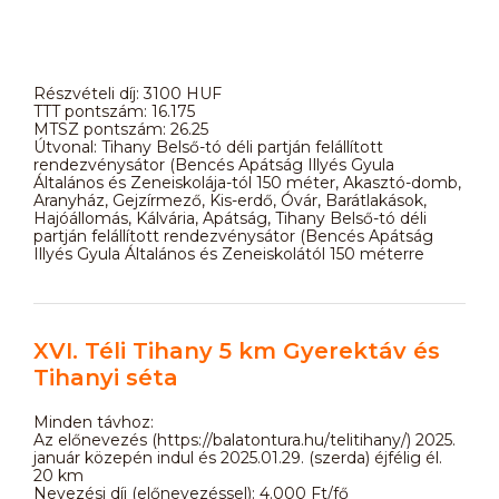
Részvételi díj: 3100 HUF
TTT pontszám: 16.175
MTSZ pontszám: 26.25
Útvonal: Tihany Belső-tó déli partján felállított
rendezvénysátor (Bencés Apátság Illyés Gyula
Általános és Zeneiskolája-tól 150 méter, Akasztó-domb,
Aranyház, Gejzírmező, Kis-erdő, Óvár, Barátlakások,
Hajóállomás, Kálvária, Apátság, Tihany Belső-tó déli
partján felállított rendezvénysátor (Bencés Apátság
Illyés Gyula Általános és Zeneiskolától 150 méterre
XVI. Téli Tihany 5 km Gyerektáv és
Tihanyi séta
Minden távhoz:
Az előnevezés (https://balatontura.hu/telitihany/) 2025.
január közepén indul és 2025.01.29. (szerda) éjfélig él.
20 km
Nevezési díj (előnevezéssel): 4.000 Ft/fő