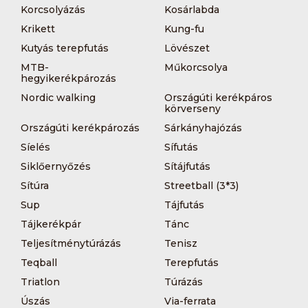
Korcsolyázás
Kosárlabda
Krikett
Kung-fu
Kutyás terepfutás
Lövészet
MTB-
Műkorcsolya
hegyikerékpározás
Nordic walking
Országúti kerékpáros
körverseny
Országúti kerékpározás
Sárkányhajózás
Síelés
Sífutás
Siklőernyőzés
Sítájfutás
Sítúra
Streetball (3*3)
Sup
Tájfutás
Tájkerékpár
Tánc
Teljesítménytúrázás
Tenisz
Teqball
Terepfutás
Triatlon
Túrázás
Úszás
Via-ferrata