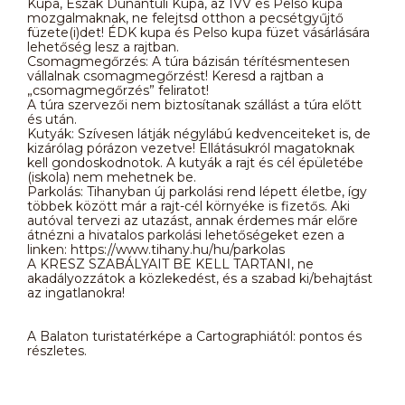
Kupa, Észak Dunántúli Kupa, az IVV és Pelso kupa
mozgalmaknak, ne felejtsd otthon a pecsétgyűjtő
füzete(i)det! ÉDK kupa és Pelso kupa füzet vásárlására
lehetőség lesz a rajtban.
Csomagmegőrzés: A túra bázisán térítésmentesen
vállalnak csomagmegőrzést! Keresd a rajtban a
„csomagmegőrzés” feliratot!
A túra szervezői nem biztosítanak szállást a túra előtt
és után.
Kutyák: Szívesen látják négylábú kedvenceiteket is, de
kizárólag pórázon vezetve! Ellátásukról magatoknak
kell gondoskodnotok. A kutyák a rajt és cél épületébe
(iskola) nem mehetnek be.
Parkolás: Tihanyban új parkolási rend lépett életbe, így
többek között már a rajt-cél környéke is fizetős. Aki
autóval tervezi az utazást, annak érdemes már előre
átnézni a hivatalos parkolási lehetőségeket ezen a
linken: https://www.tihany.hu/hu/parkolas
A KRESZ SZABÁLYAIT BE KELL TARTANI, ne
akadályozzátok a közlekedést, és a szabad ki/behajtást
az ingatlanokra!
A Balaton turistatérképe a Cartographiától: pontos és
részletes.