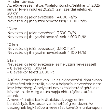
Minden távhoz:
Az előnevezés (https://balatontura.hu/telitihany/) 2025.
január 14-én indul és 2025.01.29. (szerda) éjfélig él.
20 km
Nevezési díj (előnevezéssel): 4.000 Ft/fő
Nevezési díj (helyszíni nevezéssel): 5.000 Ft/fő
15 km
Nevezési díj (előnevezéssel): 3.500 Ft/fő
Nevezési díj (helyszíni nevezéssel): 4.500 Ft/fő
10 km
Nevezési díj (előnevezéssel): 3.100 Ft/fő
Nevezési díj (helyszíni nevezéssel): 4.100 Ft/fő
5 km
Nevezési díj (előnevezéssel és helyszíni nevezéssel)
– 8 éves korig 1.000 Ft
– 8 éves kor felett 2.000 Ft
A túrán létszámlimit van. Ha az előnevezési időszakban
a létszámlimit betelik, akkor a helyszíni nevezésre nem
lesz lehetőség. A helyszíni nevezés lehetőségéről ezt
követően, de még a túra napja előtt tájékoztatást
adunk.
A nevezési díjat banki átutalással, vagy online
bankkártyás fizetéssel van lehetőség rendezni. Az
összegnek legkésőbb a nevezést követő munkanapon