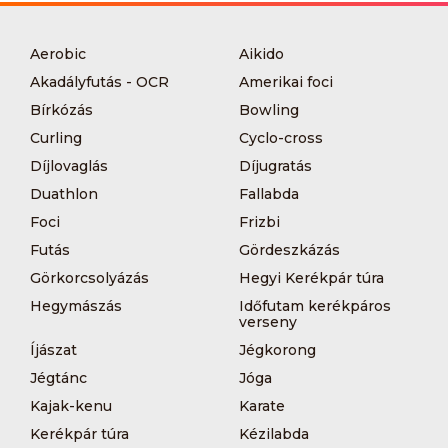
Aerobic
Aikido
Akadályfutás - OCR
Amerikai foci
Bírkózás
Bowling
Curling
Cyclo-cross
Díjlovaglás
Díjugratás
Duathlon
Fallabda
Foci
Frizbi
Futás
Gördeszkázás
Görkorcsolyázás
Hegyi Kerékpár túra
Hegymászás
Időfutam kerékpáros
verseny
Íjászat
Jégkorong
Jégtánc
Jóga
Kajak-kenu
Karate
Kerékpár túra
Kézilabda