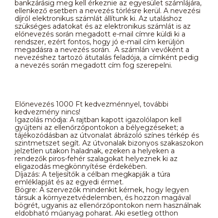
bankzárásig meg kell érkeznie az egyesület számlájára,
ellenkező esetben a nevezés törlésre kerül. A nevezési
díjról elektronikus számlát állítunk ki. Az utaláshoz
szükséges adatokat és az elektronikus számlát is az
előnevezés során megadott e-mail címre küldi ki a
rendszer, ezért fontos, hogy jó e-mail cím kerüljön
megadásra a nevezés során. A számlán vevőként a
nevezéshez tartozó átutalás feladója, a címként pedig
a nevezés során megadott cím fog szerepelni.
Előnevezés 1000 Ft kedvezménnyel, további
kedvezmény nincs!
Igazolás módja: A rajtban kapott igazolólapon kell
gyűjteni az ellenőrzőpontokon a bélyegzéseket; a
tájékozódásban az útvonalat ábrázoló színes térkép és
szintmetszet segít. Az útvonalak bizonyos szakaszokon
jelzetlen utakon haladnak, ezeken a helyeken a
rendezők piros-fehér szalagokat helyeznek ki az
eligazodás megkönnyítése érdekében.
Díjazás: A teljesítők a célban megkapják a túra
emléklapját és az egyedi érmet.
Bögre: A szervezők mindenkit kérnek, hogy legyen
társuk a környezetvédelemben, és hozzon magával
bögrét, ugyanis az ellenőrzőpontokon nem használnak
eldobható műanyag poharat. Aki esetleg otthon