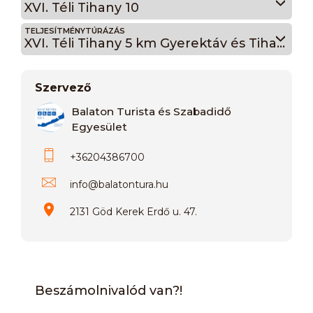
XVI. Téli Tihany 10
TELJESÍTMÉNYTÚRÁZÁS
XVI. Téli Tihany 5 km Gyerektáv és Tihanyi séta
Szervező
Balaton Turista és Szabadidő
Egyesület
+36204386700
info
@
balatontura.hu
2131 Göd Kerek Erdő u. 47.
Beszámolnivalód van?!