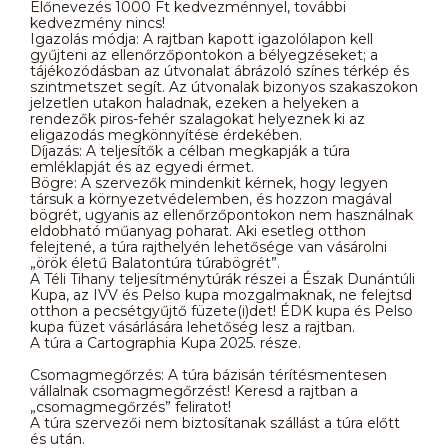
Előnevezés 1000 Ft kedvezménnyel, további
kedvezmény nincs!
Igazolás módja: A rajtban kapott igazolólapon kell
gyűjteni az ellenőrzőpontokon a bélyegzéseket; a
tájékozódásban az útvonalat ábrázoló színes térkép és
szintmetszet segít. Az útvonalak bizonyos szakaszokon
jelzetlen utakon haladnak, ezeken a helyeken a
rendezők piros-fehér szalagokat helyeznek ki az
eligazodás megkönnyítése érdekében.
Díjazás: A teljesítők a célban megkapják a túra
emléklapját és az egyedi érmet.
Bögre: A szervezők mindenkit kérnek, hogy legyen
társuk a környezetvédelemben, és hozzon magával
bögrét, ugyanis az ellenőrzőpontokon nem használnak
eldobható műanyag poharat. Aki esetleg otthon
felejtené, a túra rajthelyén lehetősége van vásárolni
„örök életű Balatontúra túrabögrét”.
A Téli Tihany teljesítménytúrák részei a Észak Dunántúli
Kupa, az IVV és Pelso kupa mozgalmaknak, ne felejtsd
otthon a pecsétgyűjtő füzete(i)det! ÉDK kupa és Pelso
kupa füzet vásárlására lehetőség lesz a rajtban.
A túra a Cartographia Kupa 2025. része.
Csomagmegőrzés: A túra bázisán térítésmentesen
vállalnak csomagmegőrzést! Keresd a rajtban a
„csomagmegőrzés” feliratot!
A túra szervezői nem biztosítanak szállást a túra előtt
és után.