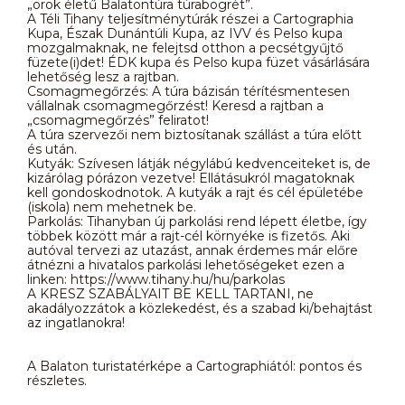
„örök életű Balatontúra túrabögrét”.
A Téli Tihany teljesítménytúrák részei a Cartographia
Kupa, Észak Dunántúli Kupa, az IVV és Pelso kupa
mozgalmaknak, ne felejtsd otthon a pecsétgyűjtő
füzete(i)det! ÉDK kupa és Pelso kupa füzet vásárlására
lehetőség lesz a rajtban.
Csomagmegőrzés: A túra bázisán térítésmentesen
vállalnak csomagmegőrzést! Keresd a rajtban a
„csomagmegőrzés” feliratot!
A túra szervezői nem biztosítanak szállást a túra előtt
és után.
Kutyák: Szívesen látják négylábú kedvenceiteket is, de
kizárólag pórázon vezetve! Ellátásukról magatoknak
kell gondoskodnotok. A kutyák a rajt és cél épületébe
(iskola) nem mehetnek be.
Parkolás: Tihanyban új parkolási rend lépett életbe, így
többek között már a rajt-cél környéke is fizetős. Aki
autóval tervezi az utazást, annak érdemes már előre
átnézni a hivatalos parkolási lehetőségeket ezen a
linken: https://www.tihany.hu/hu/parkolas
A KRESZ SZABÁLYAIT BE KELL TARTANI, ne
akadályozzátok a közlekedést, és a szabad ki/behajtást
az ingatlanokra!
A Balaton turistatérképe a Cartographiától: pontos és
részletes.