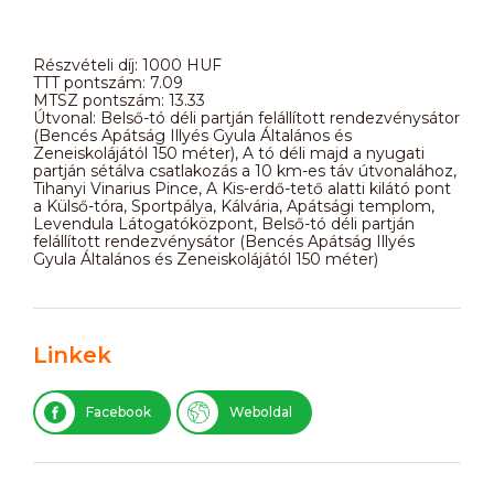
Részvételi díj: 1000 HUF
TTT pontszám: 7.09
MTSZ pontszám: 13.33
Útvonal: Belső-tó déli partján felállított rendezvénysátor
(Bencés Apátság Illyés Gyula Általános és
Zeneiskolájától 150 méter), A tó déli majd a nyugati
partján sétálva csatlakozás a 10 km-es táv útvonalához,
Tihanyi Vinarius Pince, A Kis-erdő-tető alatti kilátó pont
a Külső-tóra, Sportpálya, Kálvária, Apátsági templom,
Levendula Látogatóközpont, Belső-tó déli partján
felállított rendezvénysátor (Bencés Apátság Illyés
Gyula Általános és Zeneiskolájától 150 méter)
Linkek
Facebook
Weboldal