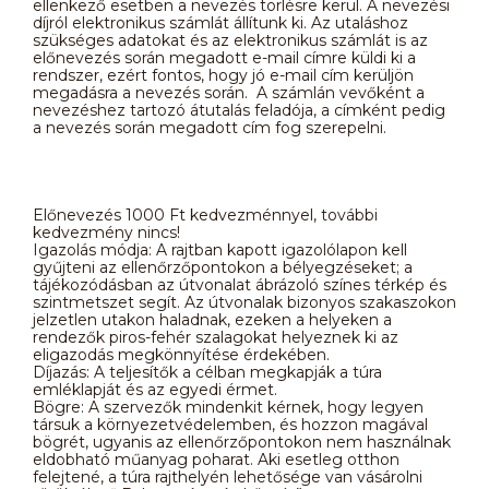
ellenkező esetben a nevezés törlésre kerül. A nevezési
díjról elektronikus számlát állítunk ki. Az utaláshoz
szükséges adatokat és az elektronikus számlát is az
előnevezés során megadott e-mail címre küldi ki a
rendszer, ezért fontos, hogy jó e-mail cím kerüljön
megadásra a nevezés során. A számlán vevőként a
nevezéshez tartozó átutalás feladója, a címként pedig
a nevezés során megadott cím fog szerepelni.
Előnevezés 1000 Ft kedvezménnyel, további
kedvezmény nincs!
Igazolás módja: A rajtban kapott igazolólapon kell
gyűjteni az ellenőrzőpontokon a bélyegzéseket; a
tájékozódásban az útvonalat ábrázoló színes térkép és
szintmetszet segít. Az útvonalak bizonyos szakaszokon
jelzetlen utakon haladnak, ezeken a helyeken a
rendezők piros-fehér szalagokat helyeznek ki az
eligazodás megkönnyítése érdekében.
Díjazás: A teljesítők a célban megkapják a túra
emléklapját és az egyedi érmet.
Bögre: A szervezők mindenkit kérnek, hogy legyen
társuk a környezetvédelemben, és hozzon magával
bögrét, ugyanis az ellenőrzőpontokon nem használnak
eldobható műanyag poharat. Aki esetleg otthon
felejtené, a túra rajthelyén lehetősége van vásárolni