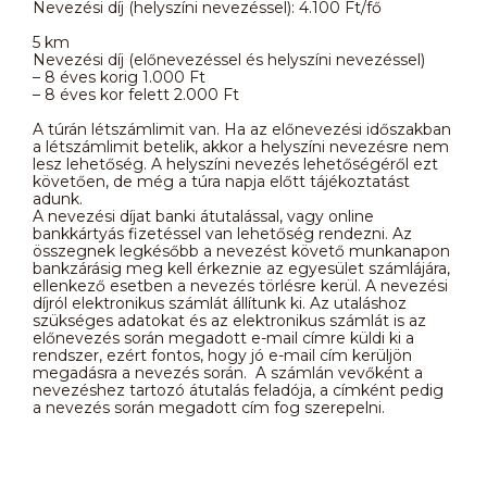
Nevezési díj (helyszíni nevezéssel): 4.100 Ft/fő
5 km
Nevezési díj (előnevezéssel és helyszíni nevezéssel)
– 8 éves korig 1.000 Ft
– 8 éves kor felett 2.000 Ft
A túrán létszámlimit van. Ha az előnevezési időszakban
a létszámlimit betelik, akkor a helyszíni nevezésre nem
lesz lehetőség. A helyszíni nevezés lehetőségéről ezt
követően, de még a túra napja előtt tájékoztatást
adunk.
A nevezési díjat banki átutalással, vagy online
bankkártyás fizetéssel van lehetőség rendezni. Az
összegnek legkésőbb a nevezést követő munkanapon
bankzárásig meg kell érkeznie az egyesület számlájára,
ellenkező esetben a nevezés törlésre kerül. A nevezési
díjról elektronikus számlát állítunk ki. Az utaláshoz
szükséges adatokat és az elektronikus számlát is az
előnevezés során megadott e-mail címre küldi ki a
rendszer, ezért fontos, hogy jó e-mail cím kerüljön
megadásra a nevezés során. A számlán vevőként a
nevezéshez tartozó átutalás feladója, a címként pedig
a nevezés során megadott cím fog szerepelni.