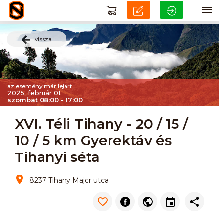
vissza
az esemény már lejárt
2025. február 01.
szombat 08:00 - 17:00
XVI. Téli Tihany - 20 / 15 /
10 / 5 km Gyerektáv és
Tihanyi séta
8237 Tihany Major utca