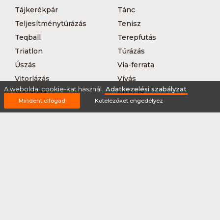
Tájkerékpár
Tánc
Teljesítménytúrázás
Tenisz
Teqball
Terepfutás
Triatlon
Túrázás
Úszás
Via-ferrata
Vitorlázás
Vívás
A weboldal cookie-kat használ.
Adatkezelési szabályzat
Vizilabda
Vizitúra
Mindent elfogad
Kötelezőket engedélyez
Wakeboard
Rólunk
Szervezőknek / Egyesületeknek
Marketing ajánlat
Adatkezelési szabályzat
Általános Szerződési Feltételek