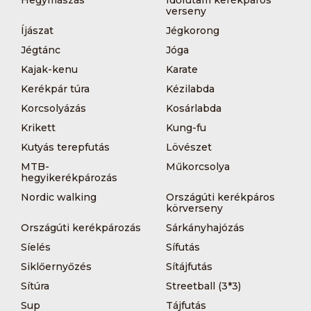
verseny
Íjászat
Jégkorong
Jégtánc
Jóga
Kajak-kenu
Karate
Kerékpár túra
Kézilabda
Korcsolyázás
Kosárlabda
Krikett
Kung-fu
Kutyás terepfutás
Lövészet
MTB-
Műkorcsolya
hegyikerékpározás
Nordic walking
Országúti kerékpáros
körverseny
Országúti kerékpározás
Sárkányhajózás
Síelés
Sífutás
Siklőernyőzés
Sítájfutás
Sítúra
Streetball (3*3)
Sup
Tájfutás