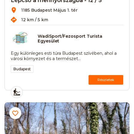
Lépcső a mennyországba - 12 / 5
1185 Budapest Május 1. tér
12 km / 5 km
WadiSport/Fezosport Turista
Egyesület
Egy különleges esti túra Budapest szívében, ahol a
városi környezet és a természet...
Budapest
Részletek