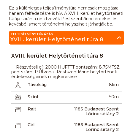
Ez a különleges teljesítménytúra nemcsak mozgásra,
hanem felfedezésre is hív. A XVIII. kerület helytörténeti
túrája során a résztvevők Pestszentlőrinc érdekes és
kevésbé ismert történelmi helyszíneit járhatják be.
TELJESÍTMÉNYTÚRÁZÁS
XVIII. kerület Helytörténeti túra 8
XVIII. kerület Helytörténeti túra 8
Részvételi díj: 2000 HUFTTT pontszám: 8.75MTSZ
pontszám: 13Útvonal: Pestszentlőrinc helytörténeti
érdekességeinek megkeresése
Távolság
8km
Szint
50m
Rajt
1183 Budapest Szent
Lőrinc sétány 2
Cél
1183 Budapest Szent
Lőrinc sétány 2