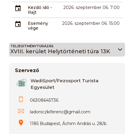
Kezdő idő -
2026. szeptember 06. 7:00
Rajt
Esemény
2026. szeptember 06. 15:00
vége
TELJESÍTMÉNYTÚRÁZÁS
XVIII. kerület Helytörténeti túra 13K
Szervező
WadiSport/Fezosport Turista
Egyesület
06308645736
ladoniczkiferenc
@
gmail.com
1185 Budapest, Áchim András u. 28/b.