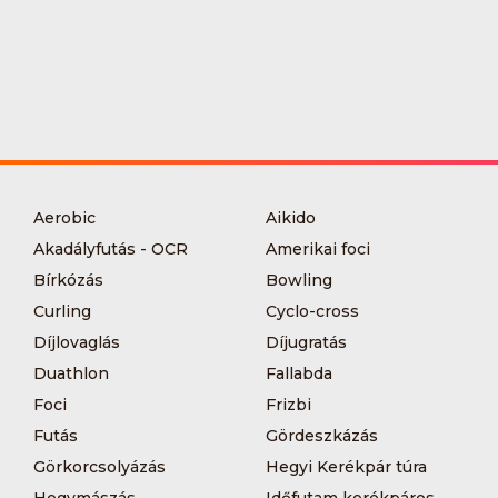
Aerobic
Aikido
Akadályfutás - OCR
Amerikai foci
Bírkózás
Bowling
Curling
Cyclo-cross
Díjlovaglás
Díjugratás
Duathlon
Fallabda
Foci
Frizbi
Futás
Gördeszkázás
Görkorcsolyázás
Hegyi Kerékpár túra
Hegymászás
Időfutam kerékpáros