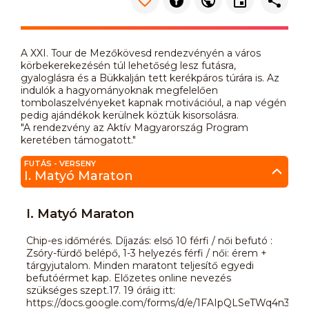
A XXI. Tour de Mezőkövesd rendezvényén a város
körbekerekezésén túl lehetőség lesz futásra,
gyaloglásra és a Bükkalján tett kerékpáros túrára is. Az
indulók a hagyományoknak megfelelően
tombolaszelvényeket kapnak motivációul, a nap végén
pedig ajándékok kerülnek köztük kisorsolásra.
"A rendezvény az Aktív Magyarország Program
keretében támogatott."
FUTÁS - VERSENY
I. Matyó Maraton
I. Matyó Maraton
Chip-es időmérés. Díjazás: első 10 férfi / női befutó :
Zsóry-fürdő belépő, 1-3 helyezés férfi / női: érem +
tárgyjutalom. Minden maratont teljesítő egyedi
befutóérmet kap. Előzetes online nevezés
szükséges szept.17. 19 óráig itt:
https://docs.google.com/forms/d/e/1FAIpQLSeTWq4n3Yue