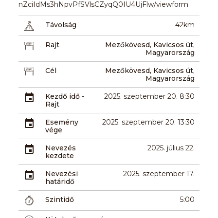
nZciIdMs3hNpvPfSVlsCZyqQ0IU4UjFlw/viewform
Távolság
42km
Rajt
Mezőkövesd, Kavicsos út,
Magyarország
Cél
Mezőkövesd, Kavicsos út,
Magyarország
Kezdő idő -
2025. szeptember 20. 8:30
Rajt
Esemény
2025. szeptember 20. 13:30
vége
Nevezés
2025. július 22.
kezdete
Nevezési
2025. szeptember 17.
határidő
Szintidő
5:00