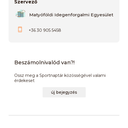
Szervező
Matyóföldi Idegenforgalmi Egyesület
+36 30 905 5458
Beszámolnivalód van?!
Ossz meg a Sportnaptár közösségével valami
érdekeset
új bejegyzés