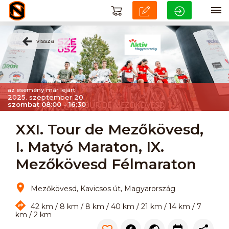
vissza
az esemény már lejárt
2025. szeptember 20.
szombat 08:00 - 16:30
XXI. Tour de Mezőkövesd,
I. Matyó Maraton, IX.
Mezőkövesd Félmaraton
Mezőkövesd, Kavicsos út, Magyarország
42 km / 8 km / 8 km / 40 km / 21 km / 14 km / 7
km / 2 km