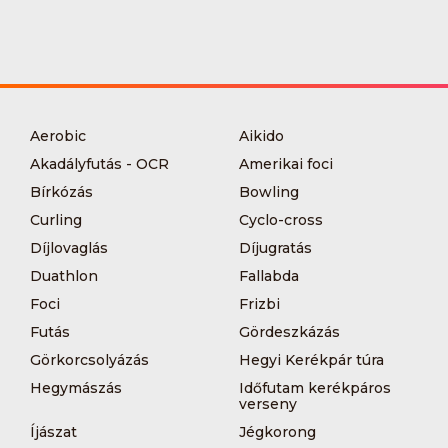
Aerobic
Aikido
Akadályfutás - OCR
Amerikai foci
Bírkózás
Bowling
Curling
Cyclo-cross
Díjlovaglás
Díjugratás
Duathlon
Fallabda
Foci
Frizbi
Futás
Gördeszkázás
Görkorcsolyázás
Hegyi Kerékpár túra
Hegymászás
Időfutam kerékpáros
verseny
Íjászat
Jégkorong