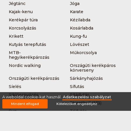
Jégtánc
Jóga
Kajak-kenu
Karate
Kerékpár túra
Kézilabda
Korcsolyázás
Kosárlabda
Krikett
Kung-fu
Kutyás terepfutás
Lövészet
MTB-
Műkorcsolya
hegyikerékpározás
Nordic walking
Országúti kerékpáros
körverseny
Országúti kerékpározás
Sárkányhajózás
Síelés
Sífutás
Siklőernyőzés
Sítájfutás
A weboldal cookie-kat használ.
Adatkezelési szabályzat
Sítúra
Streetball (3*3)
Mindent elfogad
Kötelezőket engedélyez
Sup
Tájfutás
Tájkerékpár
Tánc
Teljesítménytúrázás
Tenisz