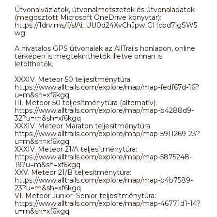
Útvonalvázlatok, útvonalmetszetek és útvonaladatok
(megosztott Microsoft OneDrive könyvtár):
https://1drv.ms/f/s!Ai_UU0d24XvChJpwIGHcbd7igSW5
wg
A hivatalos GPS útvonalak az AllTrails honlapon, online
térképen is megtekinthetők illetve onnan is
letölthetők.
XXXIV. Meteor 50 teljesítménytúra:
https://www.alltrails.com/explore/map/map-fedf67d-16?
u=m&sh=xf6kgq
III. Meteor 50 teljesítménytúra (alternatív):
https://www.alltrails.com/explore/map/map-b4288d9-
32?u=m&sh=xf6kgq
XXXIV. Meteor Maraton teljesítménytúra:
https://www.alltrails.com/explore/map/map-5911269-23?
u=m&sh=xf6kgq
XXXIV. Meteor 21/A teljesítménytúra:
https://www.alltrails.com/explore/map/map-5875248-
19?u=m&sh=xf6kgq
XXV. Meteor 21/B teljesítménytúra:
https://www.alltrails.com/explore/map/map-b4b7589-
23?u=m&sh=xf6kgq
VI. Meteor Junior–Senior teljesítménytúra:
https://www.alltrails.com/explore/map/map-46771d1-14?
u=m&sh=xf6kgq