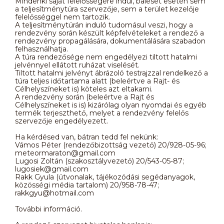
Mindenki saját felelősségére indul, baleset esetén sem
a teljesítménytúra szervezője, sem a terület kezelője
felelősséggel nem tartozik.
A teljesítménytúrán induló tudomásul veszi, hogy a
rendezvény során készült képfelvételeket a rendező a
rendezvény propagálására, dokumentálására szabadon
felhasználhatja.
A túra rendezősége nem engedélyezi tiltott hatalmi
jelvénnyel ellátott ruházat viselését.
Tiltott hatalmi jelvényt ábrázoló testrajzzal rendelkező a
túra teljes időtartama alatt (beleértve a Rajt- és
Célhelyszíneket is) köteles azt eltakarni.
A rendezvény során (beleértve a Rajt és
Célhelyszíneket is is) kizárólag olyan nyomdai és egyéb
termék terjeszthető, melyet a rendezvény felelős
szervezője engedélyezett.
Ha kérdésed van, bátran tedd fel nekünk:
Vámos Péter (rendezőbizottság vezető) 20/928-05-96;
meteormaraton@gmail.com
Lugosi Zoltán (szakosztályvezető) 20/543-05-87;
lugosiek@gmail.com
Rakk Gyula (útvonalak, tájékozódási segédanyagok,
közösségi média tartalom) 20/958-78-47;
rakkgyu@hotmail.com
További információ.