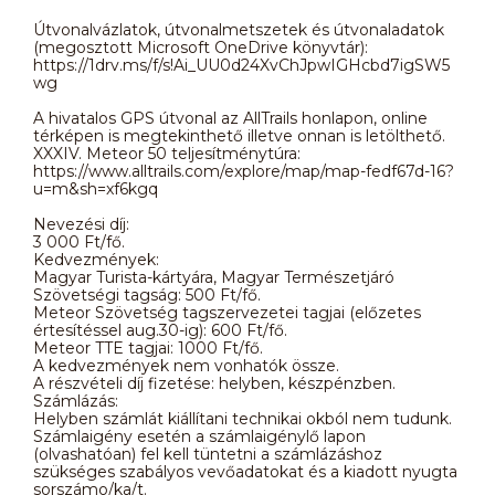
Útvonalvázlatok, útvonalmetszetek és útvonaladatok
(megosztott Microsoft OneDrive könyvtár):
https://1drv.ms/f/s!Ai_UU0d24XvChJpwIGHcbd7igSW5
wg
A hivatalos GPS útvonal az AllTrails honlapon, online
térképen is megtekinthető illetve onnan is letölthető.
XXXIV. Meteor 50 teljesítménytúra:
https://www.alltrails.com/explore/map/map-fedf67d-16?
u=m&sh=xf6kgq
Nevezési díj:
3 000 Ft/fő.
Kedvezmények:
Magyar Turista-kártyára, Magyar Természetjáró
Szövetségi tagság: 500 Ft/fő.
Meteor Szövetség tagszervezetei tagjai (előzetes
értesítéssel aug.30-ig): 600 Ft/fő.
Meteor TTE tagjai: 1000 Ft/fő.
A kedvezmények nem vonhatók össze.
A részvételi díj fizetése: helyben, készpénzben.
Számlázás:
Helyben számlát kiállítani technikai okból nem tudunk.
Számlaigény esetén a számlaigénylő lapon
(olvashatóan) fel kell tüntetni a számlázáshoz
szükséges szabályos vevőadatokat és a kiadott nyugta
sorszámo/ka/t.