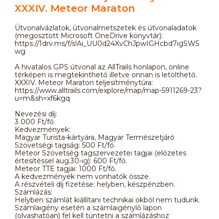
XXXIV. Meteor Maraton
Útvonalvázlatok, útvonalmetszetek és útvonaladatok
(megosztott Microsoft OneDrive könyvtár):
https://1drv.ms/f/s!Ai_UU0d24XvChJpwIGHcbd7igSW5
wg
A hivatalos GPS útvonal az AllTrails honlapon, online
térképen is megtekinthető illetve onnan is letölthető.
XXXIV. Meteor Maraton teljesítménytúra:
https://www.alltrails.com/explore/map/map-5911269-23?
u=m&sh=xf6kgq
Nevezési díj:
3 000 Ft/fő.
Kedvezmények:
Magyar Turista-kártyára, Magyar Természetjáró
Szövetségi tagság: 500 Ft/fő.
Meteor Szövetség tagszervezetei tagjai (előzetes
értesítéssel aug.30-ig): 600 Ft/fő.
Meteor TTE tagjai: 1000 Ft/fő.
A kedvezmények nem vonhatók össze.
A részvételi díj fizetése: helyben, készpénzben.
Számlázás:
Helyben számlát kiállítani technikai okból nem tudunk.
Számlaigény esetén a számlaigénylő lapon
(olvashatóan) fel kell tüntetni a számlázáshoz