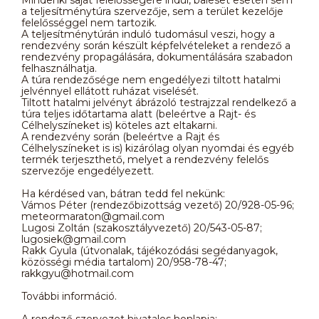
a teljesítménytúra szervezője, sem a terület kezelője
felelősséggel nem tartozik.
A teljesítménytúrán induló tudomásul veszi, hogy a
rendezvény során készült képfelvételeket a rendező a
rendezvény propagálására, dokumentálására szabadon
felhasználhatja.
A túra rendezősége nem engedélyezi tiltott hatalmi
jelvénnyel ellátott ruházat viselését.
Tiltott hatalmi jelvényt ábrázoló testrajzzal rendelkező a
túra teljes időtartama alatt (beleértve a Rajt- és
Célhelyszíneket is) köteles azt eltakarni.
A rendezvény során (beleértve a Rajt és
Célhelyszíneket is is) kizárólag olyan nyomdai és egyéb
termék terjeszthető, melyet a rendezvény felelős
szervezője engedélyezett.
Ha kérdésed van, bátran tedd fel nekünk:
Vámos Péter (rendezőbizottság vezető) 20/928-05-96;
meteormaraton@gmail.com
Lugosi Zoltán (szakosztályvezető) 20/543-05-87;
lugosiek@gmail.com
Rakk Gyula (útvonalak, tájékozódási segédanyagok,
közösségi média tartalom) 20/958-78-47;
rakkgyu@hotmail.com
További információ.
A rendező szervezet hivatalos honlapja: