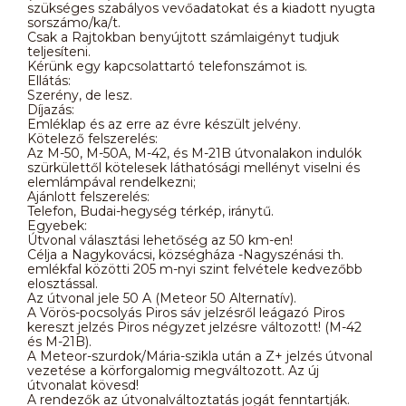
szükséges szabályos vevőadatokat és a kiadott nyugta
sorszámo/ka/t.
Csak a Rajtokban benyújtott számlaigényt tudjuk
teljesíteni.
Kérünk egy kapcsolattartó telefonszámot is.
Ellátás:
Szerény, de lesz.
Díjazás:
Emléklap és az erre az évre készült jelvény.
Kötelező felszerelés:
Az M-50, M-50A, M-42, és M-21B útvonalakon indulók
szürkülettől kötelesek láthatósági mellényt viselni és
elemlámpával rendelkezni;
Ajánlott felszerelés:
Telefon, Budai-hegység térkép, iránytű.
Egyebek:
Útvonal választási lehetőség az 50 km-en!
Célja a Nagykovácsi, községháza -Nagyszénási th.
emlékfal közötti 205 m-nyi szint felvétele kedvezőbb
elosztással.
Az útvonal jele 50 A (Meteor 50 Alternatív).
A Vörös-pocsolyás Piros sáv jelzésről leágazó Piros
kereszt jelzés Piros négyzet jelzésre változott! (M-42
és M-21B).
A Meteor-szurdok/Mária-szikla után a Z+ jelzés útvonal
vezetése a körforgalomig megváltozott. Az új
útvonalat kövesd!
A rendezők az útvonalváltoztatás jogát fenntartják.