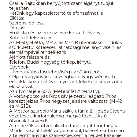
Csak a Rajtokban benyújtott számlaigényt tudjuk
teljesíteni.
Kérünk egy kapcsolattartó telefonszámot is.
Ellátás:
Szerény, de lesz.
Díjazás:
Emléklap és az erre az évre készült jelvény.
Kötelező felszerelés:
Az M-50, M-50A, M-42, és M-21B útvonalakon indulók
szürkülettől kötelesek láthatósági mellényt viselni és
elemlámpával rendelkezni;
Ajánlott felszerelés:
Telefon, Budai-hegység térkép, iránytű.
Egyebek:
Útvonal választási lehetőség az 50 km-en!
Célja a Nagykovácsi, községháza -Nagyszénási th.
emlékfal közötti 205 m-nyi szint felvétele kedvezőbb
elosztással.
Az útvonal jele 50 A (Meteor 50 Alternatív).
A Vörös-pocsolyás Piros sáv jelzésről leágazó Piros
kereszt jelzés Piros négyzet jelzésre változott! (M-42
és M-21B).
A Meteor-szurdok/Mária-szikla után a Z+ jelzés útvonal
vezetése a körforgalomig megváltozott. Az új
útvonalat kövesd!
A rendezők az útvonalváltoztatás jogát fenntartják.
Mindenki saját felelősségére indul, baleset esetén sem
a teljesítménytúra szervezője, sem a terület kezelője