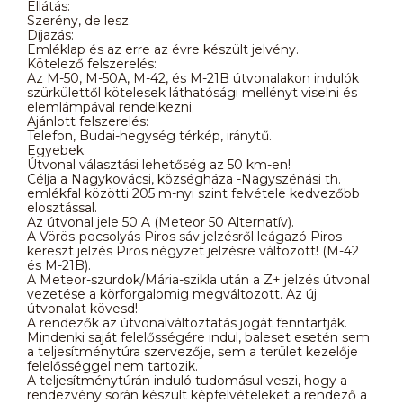
Ellátás:
Szerény, de lesz.
Díjazás:
Emléklap és az erre az évre készült jelvény.
Kötelező felszerelés:
Az M-50, M-50A, M-42, és M-21B útvonalakon indulók
szürkülettől kötelesek láthatósági mellényt viselni és
elemlámpával rendelkezni;
Ajánlott felszerelés:
Telefon, Budai-hegység térkép, iránytű.
Egyebek:
Útvonal választási lehetőség az 50 km-en!
Célja a Nagykovácsi, községháza -Nagyszénási th.
emlékfal közötti 205 m-nyi szint felvétele kedvezőbb
elosztással.
Az útvonal jele 50 A (Meteor 50 Alternatív).
A Vörös-pocsolyás Piros sáv jelzésről leágazó Piros
kereszt jelzés Piros négyzet jelzésre változott! (M-42
és M-21B).
A Meteor-szurdok/Mária-szikla után a Z+ jelzés útvonal
vezetése a körforgalomig megváltozott. Az új
útvonalat kövesd!
A rendezők az útvonalváltoztatás jogát fenntartják.
Mindenki saját felelősségére indul, baleset esetén sem
a teljesítménytúra szervezője, sem a terület kezelője
felelősséggel nem tartozik.
A teljesítménytúrán induló tudomásul veszi, hogy a
rendezvény során készült képfelvételeket a rendező a