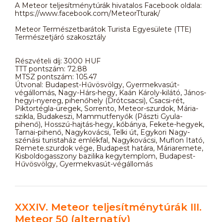
A Meteor teljesítménytúrák hivatalos Facebook oldala:
https://www.facebook.com/MeteorTturak/
Meteor Természetbarátok Turista Egyesülete (TTE)
Természetjáró szakosztály
Részvételi díj: 3000 HUF
TTT pontszám: 72.88
MTSZ pontszám: 105.47
Útvonal: Budapest-Hűvösvölgy, Gyermekvasút-
végállomás, Nagy-Hárs-hegy, Kaán Károly-kilátó, János-
hegyi-nyereg, pihenőhely (Drótcsacsi), Csacsi-rét,
Piktortégla-üregek, Sorrento, Meteor-szurdok, Mária-
szikla, Budakeszi, Mammutfenyők (Pászti Gyula-
pihenő), Hosszú-hajtás-hegy, kőbánya, Fekete-hegyek,
Tarnai-pihenő, Nagykovácsi, Telki út, Egykori Nagy-
szénási turistaház emlékfal, Nagykovácsi, Muflon Itató,
Remete.szurdok vége, Budapest határa, Máriaremete,
Kisboldogasszony bazilika kegytemplom, Budapest-
Hűvösvölgy, Gyermekvasút-végállomás
XXXIV. Meteor teljesítménytúrák III.
Meteor 50 (alternatív)