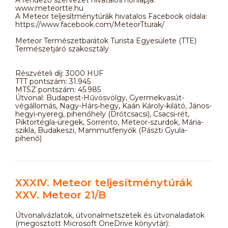
www.meteortte.hu
A Meteor teljesítménytúrák hivatalos Facebook oldala:
https://www.facebook.com/MeteorTturak/
Meteor Természetbarátok Turista Egyesülete (TTE)
Természetjáró szakosztály
Részvételi díj: 3000 HUF
TTT pontszám: 31.945
MTSZ pontszám: 45.985
Útvonal: Budapest-Hűvösvölgy, Gyermekvasút-
végállomás, Nagy-Hárs-hegy, Kaán Károly-kilátó, János-
hegyi-nyereg, pihenőhely (Drótcsacsi), Csacsi-rét,
Piktortégla-üregek, Sorrento, Meteor-szurdok, Mária-
szikla, Budakeszi, Mammutfenyők (Pászti Gyula-
pihenő)
XXXIV. Meteor teljesítménytúrák
XXV. Meteor 21/B
Útvonalvázlatok, útvonalmetszetek és útvonaladatok
(megosztott Microsoft OneDrive könyvtár):