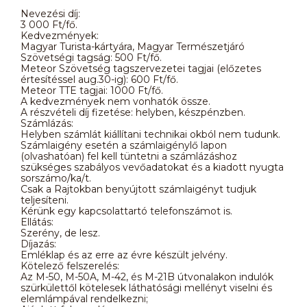
Nevezési díj:
3 000 Ft/fő.
Kedvezmények:
Magyar Turista-kártyára, Magyar Természetjáró
Szövetségi tagság: 500 Ft/fő.
Meteor Szövetség tagszervezetei tagjai (előzetes
értesítéssel aug.30-ig): 600 Ft/fő.
Meteor TTE tagjai: 1000 Ft/fő.
A kedvezmények nem vonhatók össze.
A részvételi díj fizetése: helyben, készpénzben.
Számlázás:
Helyben számlát kiállítani technikai okból nem tudunk.
Számlaigény esetén a számlaigénylő lapon
(olvashatóan) fel kell tüntetni a számlázáshoz
szükséges szabályos vevőadatokat és a kiadott nyugta
sorszámo/ka/t.
Csak a Rajtokban benyújtott számlaigényt tudjuk
teljesíteni.
Kérünk egy kapcsolattartó telefonszámot is.
Ellátás:
Szerény, de lesz.
Díjazás:
Emléklap és az erre az évre készült jelvény.
Kötelező felszerelés:
Az M-50, M-50A, M-42, és M-21B útvonalakon indulók
szürkülettől kötelesek láthatósági mellényt viselni és
elemlámpával rendelkezni;