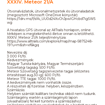
XXXIV. Meteor 21/A
Útvonalvázlatok, útvonalmetszetek és útvonaladatok
(megosztott Microsoft OneDrive könyvtár):
https://1drv.ms/f/s!Ai_UU0d24XvChJpwIGHcbd7igSW5
wg
A hivatalos GPS útvonal az AllTrails honlapon, online
térképen is megtekinthető illetve onnan is letölthető.
XXXIV. Meteor 21/A teljesítménytúra:
https://www.alltrails.com/explore/map/map-5875248-
19?u=m&sh=xf6kgq
Nevezési díj:
3 000 Ft/fő.
Kedvezmények:
Magyar Turista-kártyára, Magyar Természetjáró
Szövetségi tagság: 500 Ft/fő.
Meteor Szövetség tagszervezetei tagjai (előzetes
értesítéssel aug.30-ig): 600 Ft/fő.
Meteor TTE tagjai: 1000 Ft/fő.
A kedvezmények nem vonhatók össze.
A részvételi díj fizetése: helyben, készpénzben.
Számlázás:
Helyben számlát kiállítani technikai okból nem tudunk.
Számlaigény esetén a számlaigénylő lapon
(olvashatóan) fel kell tüntetni a számlázáshoz
szükséges szabályos vevőadatokat és a kiadott nyugta