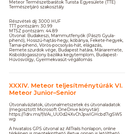
Meteor Természetbarátok Turista Egyesülete (TTE)
Természetjáró szakosztály
Részvételi díj: 3000 HUF
TTT pontszám: 30.99
MTSZ pontszám: 44.89
Útvonal: Budakeszi, Mammutfenyők (Pászti Gyula-
pihenő), Hosszú-hajtás-hegy, kőbánya, Fekete-hegyek,
Tarnai-pihenő, Vörös-pocsolyás-hát, elágazás,
Remete.szurdok vége, Budapest határa, Máriaremete,
Kisboldogasszony bazilika kegytemplom, Budapest-
Hűvösvölgy, Gyermekvasút-végállomás
XXXIV. Meteor teljesítménytúrák VI.
Meteor Junior–Senior
Útvonalvázlatok, útvonalmetszetek és útvonaladatok
(megosztott Microsoft OneDrive könyvtár):
https://1drv.ms/f/s!Ai_UU0d24XvChJpwIGHcbd7igSW5
wg
A hivatalos GPS útvonal az AllTrails honlapon, online
térképen is megtekinthető illetve onnan is letölthető.