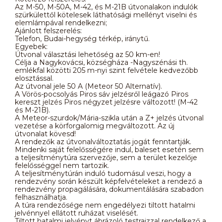
Az M-50, M-50A, M-42, és M-21B útvonalakon indulók
szürkülettől kötelesek láthatósági mellényt viselni és
elemlámpával rendelkezni;
Ajánlott felszerelés:
Telefon, Budai-hegység térkép, iránytű.
Egyebek:
Útvonal választási lehetőség az 50 km-en!
Célja a Nagykovácsi, községháza -Nagyszénási th.
emlékfal közötti 205 m-nyi szint felvétele kedvezőbb
elosztással.
Az útvonal jele 50 A (Meteor 50 Alternatív).
A Vörös-pocsolyás Piros sáv jelzésről leágazó Piros
kereszt jelzés Piros négyzet jelzésre változott! (M-42
és M-21B).
A Meteor-szurdok/Mária-szikla után a Z+ jelzés útvonal
vezetése a körforgalomig megváltozott. Az új
útvonalat kövesd!
A rendezők az útvonalváltoztatás jogát fenntartják.
Mindenki saját felelősségére indul, baleset esetén sem
a teljesítménytúra szervezője, sem a terület kezelője
felelősséggel nem tartozik.
A teljesítménytúrán induló tudomásul veszi, hogy a
rendezvény során készült képfelvételeket a rendező a
rendezvény propagálására, dokumentálására szabadon
felhasználhatja.
A túra rendezősége nem engedélyezi tiltott hatalmi
jelvénnyel ellátott ruházat viselését.
Tiltott hatalmi jelvényt ábrázoló testrajzzal rendelkező a