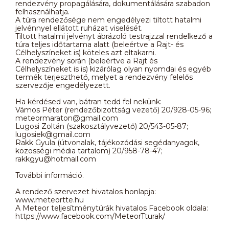
rendezvény propagálására, dokumentálására szabadon
felhasználhatja.
A túra rendezősége nem engedélyezi tiltott hatalmi
jelvénnyel ellátott ruházat viselését.
Tiltott hatalmi jelvényt ábrázoló testrajzzal rendelkező a
túra teljes időtartama alatt (beleértve a Rajt- és
Célhelyszíneket is) köteles azt eltakarni.
A rendezvény során (beleértve a Rajt és
Célhelyszíneket is is) kizárólag olyan nyomdai és egyéb
termék terjeszthető, melyet a rendezvény felelős
szervezője engedélyezett.
Ha kérdésed van, bátran tedd fel nekünk:
Vámos Péter (rendezőbizottság vezető) 20/928-05-96;
meteormaraton@gmail.com
Lugosi Zoltán (szakosztályvezető) 20/543-05-87;
lugosiek@gmail.com
Rakk Gyula (útvonalak, tájékozódási segédanyagok,
közösségi média tartalom) 20/958-78-47;
rakkgyu@hotmail.com
További információ.
A rendező szervezet hivatalos honlapja:
www.meteortte.hu
A Meteor teljesítménytúrák hivatalos Facebook oldala:
https://www.facebook.com/MeteorTturak/