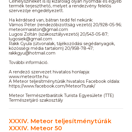
Célhelyszíneket is is) kizárólag olyan nyomdai és egyéb
termék terjeszthető, melyet a rendezvény felelős
szervezője engedélyezett.
Ha kérdésed van, bátran tedd fel nekünk:
Vámos Péter (rendezőbizottság vezető) 20/928-05-96;
meteormaraton@gmail.com
Lugosi Zoltán (szakosztályvezető) 20/543-05-87;
lugosiek@gmail.com
Rakk Gyula (útvonalak, tájékozódási segédanyagok,
közösségi média tartalom) 20/958-78-47;
rakkgyu@hotmail.com
További információ.
A rendező szervezet hivatalos honlapja:
www.meteortte.hu
A Meteor teljesítménytúrák hivatalos Facebook oldala:
https://www.facebook.com/MeteorTturak/
Meteor Természetbarátok Turista Egyesülete (TTE)
Természetjáró szakosztály
XXXIV. Meteor teljesítménytúrák
XXXIV. Meteor 50