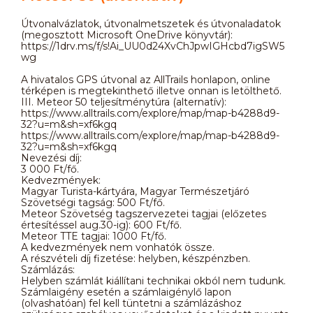
Útvonalvázlatok, útvonalmetszetek és útvonaladatok
(megosztott Microsoft OneDrive könyvtár):
https://1drv.ms/f/s!Ai_UU0d24XvChJpwIGHcbd7igSW5
wg
A hivatalos GPS útvonal az AllTrails honlapon, online
térképen is megtekinthető illetve onnan is letölthető.
III. Meteor 50 teljesítménytúra (alternatív):
https://www.alltrails.com/explore/map/map-b4288d9-
32?u=m&sh=xf6kgq
https://www.alltrails.com/explore/map/map-b4288d9-
32?u=m&sh=xf6kgq
Nevezési díj:
3 000 Ft/fő.
Kedvezmények:
Magyar Turista-kártyára, Magyar Természetjáró
Szövetségi tagság: 500 Ft/fő.
Meteor Szövetség tagszervezetei tagjai (előzetes
értesítéssel aug.30-ig): 600 Ft/fő.
Meteor TTE tagjai: 1000 Ft/fő.
A kedvezmények nem vonhatók össze.
A részvételi díj fizetése: helyben, készpénzben.
Számlázás:
Helyben számlát kiállítani technikai okból nem tudunk.
Számlaigény esetén a számlaigénylő lapon
(olvashatóan) fel kell tüntetni a számlázáshoz