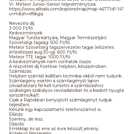
VI. Meteor Junior–Senior teljesítménytúra:
https://www.alltrails.com/explore/map/map-46771d1-14?
u=m&sh=xf6kgq
Nevezési díj:
3 000 Ft/fő.
Kedvezmények:
Magyar Turista-kártyára, Magyar Természetjáró
Szövetségi tagság: 500 Ft/fő.
Meteor Szövetség tagszervezetei tagjai (előzetes
értesítéssel aug.30-ig): 600 Ft/fő.
Meteor TTE tagjai: 1000 Ft/fő.
A kedvezmények nem vonhatók össze.
A részvételi díj fizetése: helyben, készpénzben.
Számlázás:
Helyben számlát kiállítani technikai okból nem tudunk.
Számlaigény esetén a számlaigénylő lapon
(olvashatóan) fel kell tüntetni a számlázáshoz
szükséges szabályos vevőadatokat és a kiadott nyugta
sorszámo/ka/t.
Csak a Rajtokban benyújtott számlaigényt tudjuk
teljesíteni.
Kérünk egy kapcsolattartó telefonszámot is.
Ellátás:
Szerény, de lesz.
Díjazás:
Emléklap és az erre az évre készült jelvény.
Kötelező felszerelés: