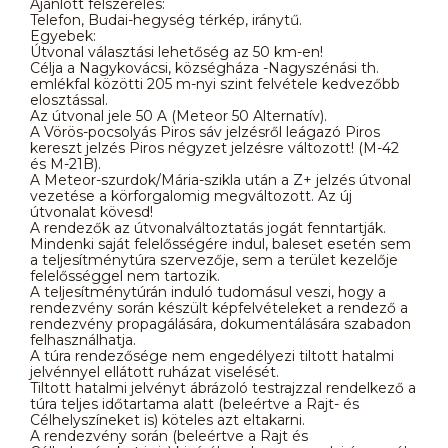
Ajánlott felszerelés:
Telefon, Budai-hegység térkép, iránytű.
Egyebek:
Útvonal választási lehetőség az 50 km-en!
Célja a Nagykovácsi, községháza -Nagyszénási th.
emlékfal közötti 205 m-nyi szint felvétele kedvezőbb
elosztással.
Az útvonal jele 50 A (Meteor 50 Alternatív).
A Vörös-pocsolyás Piros sáv jelzésről leágazó Piros
kereszt jelzés Piros négyzet jelzésre változott! (M-42
és M-21B).
A Meteor-szurdok/Mária-szikla után a Z+ jelzés útvonal
vezetése a körforgalomig megváltozott. Az új
útvonalat kövesd!
A rendezők az útvonalváltoztatás jogát fenntartják.
Mindenki saját felelősségére indul, baleset esetén sem
a teljesítménytúra szervezője, sem a terület kezelője
felelősséggel nem tartozik.
A teljesítménytúrán induló tudomásul veszi, hogy a
rendezvény során készült képfelvételeket a rendező a
rendezvény propagálására, dokumentálására szabadon
felhasználhatja.
A túra rendezősége nem engedélyezi tiltott hatalmi
jelvénnyel ellátott ruházat viselését.
Tiltott hatalmi jelvényt ábrázoló testrajzzal rendelkező a
túra teljes időtartama alatt (beleértve a Rajt- és
Célhelyszíneket is) köteles azt eltakarni.
A rendezvény során (beleértve a Rajt és