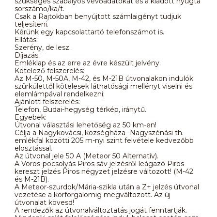
szükséges szabályos vevőadatokat és a kiadott nyugta
sorszámo/ka/t.
Csak a Rajtokban benyújtott számlaigényt tudjuk
teljesíteni.
Kérünk egy kapcsolattartó telefonszámot is.
Ellátás:
Szerény, de lesz.
Díjazás:
Emléklap és az erre az évre készült jelvény.
Kötelező felszerelés:
Az M-50, M-50A, M-42, és M-21B útvonalakon indulók
szürkülettől kötelesek láthatósági mellényt viselni és
elemlámpával rendelkezni;
Ajánlott felszerelés:
Telefon, Budai-hegység térkép, iránytű.
Egyebek:
Útvonal választási lehetőség az 50 km-en!
Célja a Nagykovácsi, községháza -Nagyszénási th.
emlékfal közötti 205 m-nyi szint felvétele kedvezőbb
elosztással.
Az útvonal jele 50 A (Meteor 50 Alternatív).
A Vörös-pocsolyás Piros sáv jelzésről leágazó Piros
kereszt jelzés Piros négyzet jelzésre változott! (M-42
és M-21B).
A Meteor-szurdok/Mária-szikla után a Z+ jelzés útvonal
vezetése a körforgalomig megváltozott. Az új
útvonalat kövesd!
A rendezők az útvonalváltoztatás jogát fenntartják.