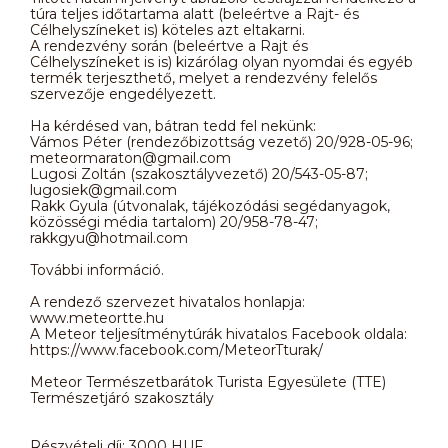
túra teljes időtartama alatt (beleértve a Rajt- és
Célhelyszíneket is) köteles azt eltakarni.
A rendezvény során (beleértve a Rajt és
Célhelyszíneket is is) kizárólag olyan nyomdai és egyéb
termék terjeszthető, melyet a rendezvény felelős
szervezője engedélyezett.
Ha kérdésed van, bátran tedd fel nekünk:
Vámos Péter (rendezőbizottság vezető) 20/928-05-96;
meteormaraton@gmail.com
Lugosi Zoltán (szakosztályvezető) 20/543-05-87;
lugosiek@gmail.com
Rakk Gyula (útvonalak, tájékozódási segédanyagok,
közösségi média tartalom) 20/958-78-47;
rakkgyu@hotmail.com
További információ.
A rendező szervezet hivatalos honlapja:
www.meteortte.hu
A Meteor teljesítménytúrák hivatalos Facebook oldala:
https://www.facebook.com/MeteorTturak/
Meteor Természetbarátok Turista Egyesülete (TTE)
Természetjáró szakosztály
Részvételi díj: 3000 HUF