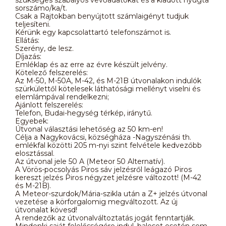
sorszámo/ka/t.
Csak a Rajtokban benyújtott számlaigényt tudjuk
teljesíteni.
Kérünk egy kapcsolattartó telefonszámot is.
Ellátás:
Szerény, de lesz.
Díjazás:
Emléklap és az erre az évre készült jelvény.
Kötelező felszerelés:
Az M-50, M-50A, M-42, és M-21B útvonalakon indulók
szürkülettől kötelesek láthatósági mellényt viselni és
elemlámpával rendelkezni;
Ajánlott felszerelés:
Telefon, Budai-hegység térkép, iránytű.
Egyebek:
Útvonal választási lehetőség az 50 km-en!
Célja a Nagykovácsi, községháza -Nagyszénási th.
emlékfal közötti 205 m-nyi szint felvétele kedvezőbb
elosztással.
Az útvonal jele 50 A (Meteor 50 Alternatív).
A Vörös-pocsolyás Piros sáv jelzésről leágazó Piros
kereszt jelzés Piros négyzet jelzésre változott! (M-42
és M-21B).
A Meteor-szurdok/Mária-szikla után a Z+ jelzés útvonal
vezetése a körforgalomig megváltozott. Az új
útvonalat kövesd!
A rendezők az útvonalváltoztatás jogát fenntartják.
Mindenki saját felelősségére indul, baleset esetén sem