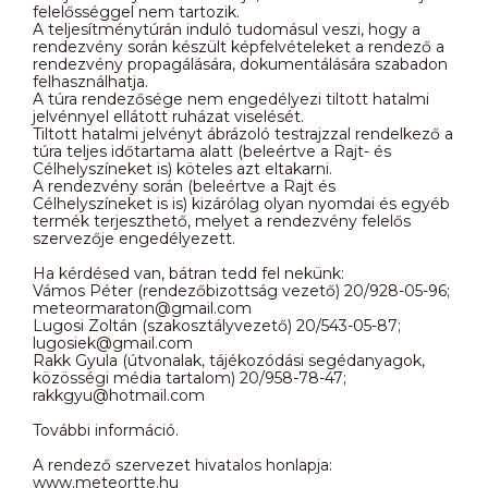
felelősséggel nem tartozik.
A teljesítménytúrán induló tudomásul veszi, hogy a
rendezvény során készült képfelvételeket a rendező a
rendezvény propagálására, dokumentálására szabadon
felhasználhatja.
A túra rendezősége nem engedélyezi tiltott hatalmi
jelvénnyel ellátott ruházat viselését.
Tiltott hatalmi jelvényt ábrázoló testrajzzal rendelkező a
túra teljes időtartama alatt (beleértve a Rajt- és
Célhelyszíneket is) köteles azt eltakarni.
A rendezvény során (beleértve a Rajt és
Célhelyszíneket is is) kizárólag olyan nyomdai és egyéb
termék terjeszthető, melyet a rendezvény felelős
szervezője engedélyezett.
Ha kérdésed van, bátran tedd fel nekünk:
Vámos Péter (rendezőbizottság vezető) 20/928-05-96;
meteormaraton@gmail.com
Lugosi Zoltán (szakosztályvezető) 20/543-05-87;
lugosiek@gmail.com
Rakk Gyula (útvonalak, tájékozódási segédanyagok,
közösségi média tartalom) 20/958-78-47;
rakkgyu@hotmail.com
További információ.
A rendező szervezet hivatalos honlapja:
www.meteortte.hu