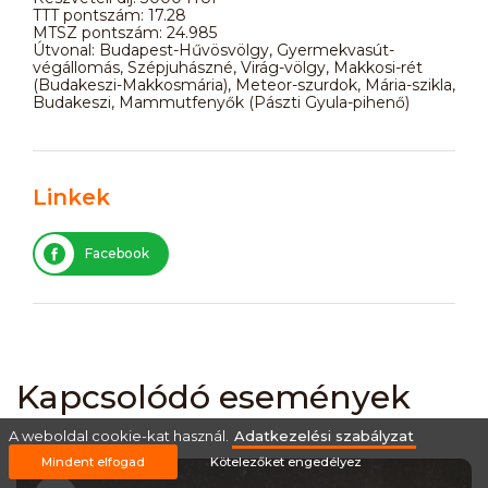
TTT pontszám: 17.28
MTSZ pontszám: 24.985
Útvonal: Budapest-Hűvösvölgy, Gyermekvasút-
végállomás, Szépjuhászné, Virág-völgy, Makkosi-rét
(Budakeszi-Makkosmária), Meteor-szurdok, Mária-szikla,
Budakeszi, Mammutfenyők (Pászti Gyula-pihenő)
Linkek
Facebook
Kapcsolódó események
A weboldal cookie-kat használ.
Adatkezelési szabályzat
Mindent elfogad
Kötelezőket engedélyez