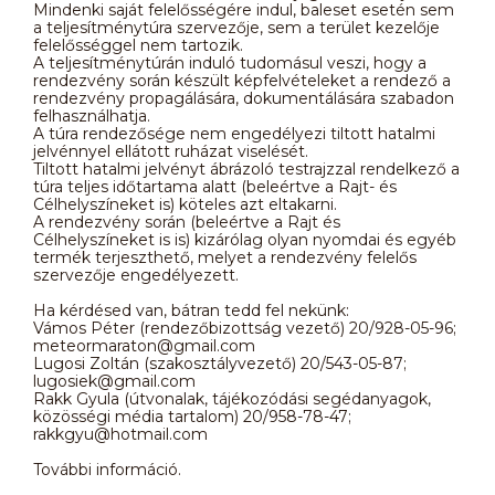
Mindenki saját felelősségére indul, baleset esetén sem
a teljesítménytúra szervezője, sem a terület kezelője
felelősséggel nem tartozik.
A teljesítménytúrán induló tudomásul veszi, hogy a
rendezvény során készült képfelvételeket a rendező a
rendezvény propagálására, dokumentálására szabadon
felhasználhatja.
A túra rendezősége nem engedélyezi tiltott hatalmi
jelvénnyel ellátott ruházat viselését.
Tiltott hatalmi jelvényt ábrázoló testrajzzal rendelkező a
túra teljes időtartama alatt (beleértve a Rajt- és
Célhelyszíneket is) köteles azt eltakarni.
A rendezvény során (beleértve a Rajt és
Célhelyszíneket is is) kizárólag olyan nyomdai és egyéb
termék terjeszthető, melyet a rendezvény felelős
szervezője engedélyezett.
Ha kérdésed van, bátran tedd fel nekünk:
Vámos Péter (rendezőbizottság vezető) 20/928-05-96;
meteormaraton@gmail.com
Lugosi Zoltán (szakosztályvezető) 20/543-05-87;
lugosiek@gmail.com
Rakk Gyula (útvonalak, tájékozódási segédanyagok,
közösségi média tartalom) 20/958-78-47;
rakkgyu@hotmail.com
További információ.