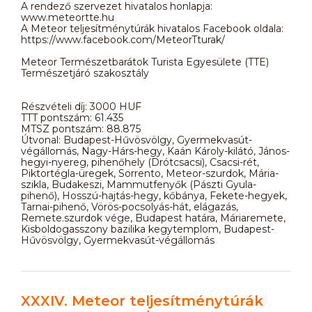
A rendező szervezet hivatalos honlapja:
www.meteortte.hu
A Meteor teljesítménytúrák hivatalos Facebook oldala:
https://www.facebook.com/MeteorTturak/
Meteor Természetbarátok Turista Egyesülete (TTE)
Természetjáró szakosztály
Részvételi díj: 3000 HUF
TTT pontszám: 61.435
MTSZ pontszám: 88.875
Útvonal: Budapest-Hűvösvölgy, Gyermekvasút-
végállomás, Nagy-Hárs-hegy, Kaán Károly-kilátó, János-
hegyi-nyereg, pihenőhely (Drótcsacsi), Csacsi-rét,
Piktortégla-üregek, Sorrento, Meteor-szurdok, Mária-
szikla, Budakeszi, Mammutfenyők (Pászti Gyula-
pihenő), Hosszú-hajtás-hegy, kőbánya, Fekete-hegyek,
Tarnai-pihenő, Vörös-pocsolyás-hát, elágazás,
Remete.szurdok vége, Budapest határa, Máriaremete,
Kisboldogasszony bazilika kegytemplom, Budapest-
Hűvösvölgy, Gyermekvasút-végállomás
XXXIV. Meteor teljesítménytúrák