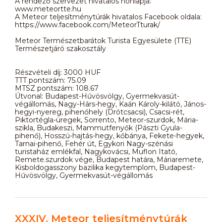
A rendező szervezet hivatalos honlapja:
www.meteortte.hu
A Meteor teljesítménytúrák hivatalos Facebook oldala:
https://www.facebook.com/MeteorTturak/
Meteor Természetbarátok Turista Egyesülete (TTE)
Természetjáró szakosztály
Részvételi díj: 3000 HUF
TTT pontszám: 75.09
MTSZ pontszám: 108.67
Útvonal: Budapest-Hűvösvölgy, Gyermekvasút-
végállomás, Nagy-Hárs-hegy, Kaán Károly-kilátó, János-
hegyi-nyereg, pihenőhely (Drótcsacsi), Csacsi-rét,
Piktortégla-üregek, Sorrento, Meteor-szurdok, Mária-
szikla, Budakeszi, Mammutfenyők (Pászti Gyula-
pihenő), Hosszú-hajtás-hegy, kőbánya, Fekete-hegyek,
Tarnai-pihenő, Fehér út, Egykori Nagy-szénási
turistaház emlékfal, Nagykovácsi, Muflon Itató,
Remete.szurdok vége, Budapest határa, Máriaremete,
Kisboldogasszony bazilika kegytemplom, Budapest-
Hűvösvölgy, Gyermekvasút-végállomás
XXXIV. Meteor teljesítménytúrák