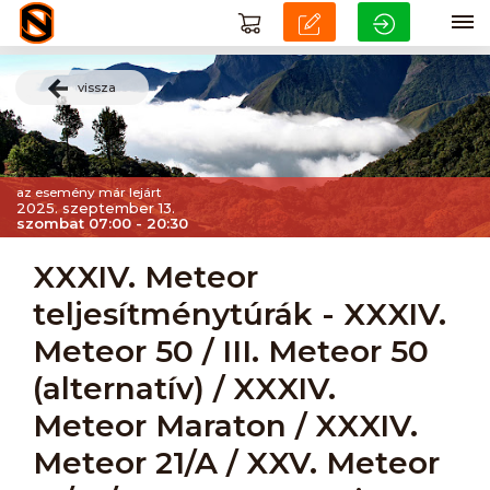
vissza
az esemény már lejárt
2025. szeptember 13.
szombat 07:00 - 20:30
XXXIV. Meteor
teljesítménytúrák - XXXIV.
Meteor 50 / III. Meteor 50
(alternatív) / XXXIV.
Meteor Maraton / XXXIV.
Meteor 21/A / XXV. Meteor