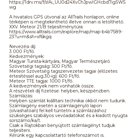
https://1drv.ms/f/s!Ai_UU0d24XvChJpwIGHcbd7igSW5
wg
A hivatalos GPS útvonal az AllTrails honlapon, online
térképen is megtekinthető illetve onnan is letölthető.
XXV. Meteor 21/B teljesítménytúra:
https://www.alltrails.com/explore/map/map-b4b7589-
23?u=m&sh=xf6kgq
Nevezési díj:
3 000 Ft/fő.
Kedvezmények:
Magyar Turista-kártyára, Magyar Természetjáró
Szövetségi tagság: 500 Ft/fő.
Meteor Szövetség tagszervezetei tagjai (előzetes
értesítéssel aug.30-ig): 600 Ft/fő.
Meteor TTE tagjai: 1000 Ft/fő.
A kedvezmények nem vonhatók össze.
A részvételi díj fizetése: helyben, készpénzben.
Számlázás:
Helyben számlát kiállítani technikai okból nem tudunk.
Számlaigény esetén a számlaigénylő lapon
(olvashatóan) fel kell tüntetni a számlázáshoz
szükséges szabályos vevőadatokat és a kiadott nyugta
sorszámo/ka/t.
Csak a Rajtokban benyújtott számlaigényt tudjuk
teljesíteni.
Kérünk egy kapcsolattartó telefonszámot is.