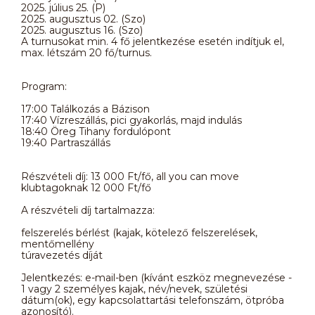
2025. július 25. (P)
2025. augusztus 02. (Szo)
2025. augusztus 16. (Szo)
A turnusokat min. 4 fő jelentkezése esetén indítjuk el,
max. létszám 20 fő/turnus.
Program:
17:00 Találkozás a Bázison
17:40 Vízreszállás, pici gyakorlás, majd indulás
18:40 Öreg Tihany fordulópont
19:40 Partraszállás
Részvételi díj: 13 000 Ft/fő, all you can move
klubtagoknak 12 000 Ft/fő
A részvételi díj tartalmazza:
felszerelés bérlést (kajak, kötelező felszerelések,
mentőmellény
túravezetés díját
Jelentkezés: e-mail-ben (kívánt eszköz megnevezése -
1 vagy 2 személyes kajak, név/nevek, születési
dátum(ok), egy kapcsolattartási telefonszám, ötpróba
azonosító).