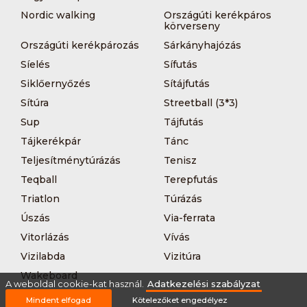
Nordic walking
Országúti kerékpáros
körverseny
Országúti kerékpározás
Sárkányhajózás
Síelés
Sífutás
Siklőernyőzés
Sítájfutás
Sítúra
Streetball (3*3)
Sup
Tájfutás
Tájkerékpár
Tánc
Teljesítménytúrázás
Tenisz
Teqball
Terepfutás
Triatlon
Túrázás
Úszás
Via-ferrata
Vitorlázás
Vívás
Vizilabda
Vizitúra
Wakeboard
A weboldal cookie-kat használ.
Adatkezelési szabályzat
Mindent elfogad
Kötelezőket engedélyez