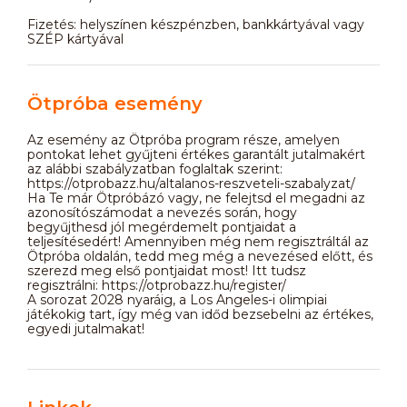
Fizetés: helyszínen készpénzben, bankkártyával vagy
SZÉP kártyával
Ötpróba esemény
Az esemény az Ötpróba program része, amelyen
pontokat lehet gyűjteni értékes garantált jutalmakért
az alábbi szabályzatban foglaltak szerint:
https://otprobazz.hu/altalanos-reszveteli-szabalyzat/
Ha Te már Ötpróbázó vagy, ne felejtsd el megadni az
azonosítószámodat a nevezés során, hogy
begyűjthesd jól megérdemelt pontjaidat a
teljesítésedért! Amennyiben még nem regisztráltál az
Ötpróba oldalán, tedd meg még a nevezésed előtt, és
szerezd meg első pontjaidat most! Itt tudsz
regisztrálni: https://otprobazz.hu/register/
A sorozat 2028 nyaráig, a Los Angeles-i olimpiai
játékokig tart, így még van időd bezsebelni az értékes,
egyedi jutalmakat!