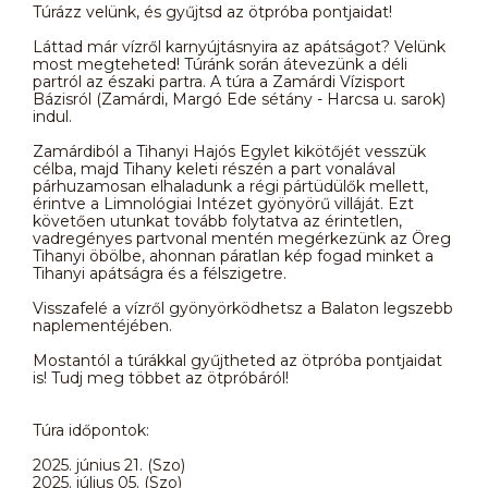
Túrázz velünk, és gyűjtsd az ötpróba pontjaidat!
Láttad már vízről karnyújtásnyira az apátságot? Velünk
most megteheted! Túránk során átevezünk a déli
partról az északi partra. A túra a Zamárdi Vízisport
Bázisról (Zamárdi, Margó Ede sétány - Harcsa u. sarok)
indul.
Zamárdiból a Tihanyi Hajós Egylet kikötőjét vesszük
célba, majd Tihany keleti részén a part vonalával
párhuzamosan elhaladunk a régi pártüdülők mellett,
érintve a Limnológiai Intézet gyönyörű villáját. Ezt
követően utunkat tovább folytatva az érintetlen,
vadregényes partvonal mentén megérkezünk az Öreg
Tihanyi öbölbe, ahonnan páratlan kép fogad minket a
Tihanyi apátságra és a félszigetre.
Visszafelé a vízről gyönyörködhetsz a Balaton legszebb
naplementéjében.
Mostantól a túrákkal gyűjtheted az ötpróba pontjaidat
is! Tudj meg többet az ötpróbáról!
Túra időpontok:
2025. június 21. (Szo)
2025. július 05. (Szo)