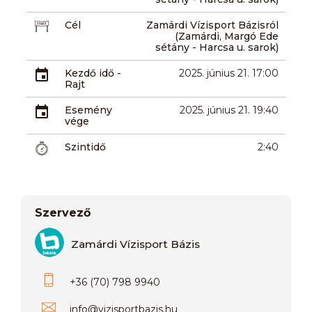
Cél
Zamárdi Vízisport Bázisról
(Zamárdi, Margó Ede
sétány - Harcsa u. sarok)
Kezdő idő -
2025. június 21. 17:00
Rajt
Esemény
2025. június 21. 19:40
vége
Szintidő
2:40
Szervező
Zamárdi Vízisport Bázis
+36 (70) 798 9940
info
@
vizisportbazis.hu