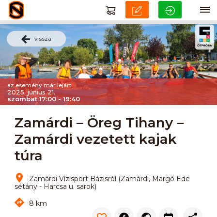
vissza
az esemény már lejárt
2025. június 21.
szombat 17:00 - 19:40
Zamárdi – Öreg Tihany –
Zamárdi vezetett kajak
túra
Zamárdi Vízisport Bázisról (Zamárdi, Margó Ede
sétány - Harcsa u. sarok)
8 km