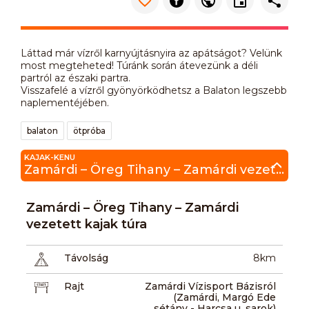
Láttad már vízről karnyújtásnyira az apátságot? Velünk
most megteheted! Túránk során átevezünk a déli
partról az északi partra.
Visszafelé a vízről gyönyörködhetsz a Balaton legszebb
naplementéjében.
balaton
ötpróba
KAJAK-KENU
Zamárdi – Öreg Tihany – Zamárdi vezetett kajak túra
Zamárdi – Öreg Tihany – Zamárdi
vezetett kajak túra
Távolság
8km
Rajt
Zamárdi Vízisport Bázisról
(Zamárdi, Margó Ede
sétány - Harcsa u. sarok)