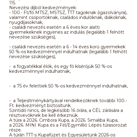
115.
Nevezési díjból kedvezmények:
- 100.- Ft/fő MTSZ, MSTSZ, TTT tagoknak (igazolványra),
valamint csoportoknak, családos indulóknak, diákoknak,
nyugdíjasoknak,
- családi nevezés esetén a 6 éves kor alatti
gyermekeknek ingyenes az indulás (legalább 1 felnőtt
nevezése szükséges),
- családi nevezés esetén a 6 - 14 éves korú gyermekek
50 %-os kedvezménnyel indulhatnak (legalább 1 felnőtt
nevezése szükséges),
- a fogyatékkal élők, és egy fő kísérőjük 50 %-os
kedvezménnyel indulhatnak,
- a 75 év felettiek 50 %-os kedvezménnyel indulhatnak,
- a Teljesítménykártyával rendelkezőknek további 100.-
Ft. kedvezményt biztosítunk.
Szintidő nincs, de legkésőbb 16 órára, a CÉL zárására a
résztvevőknek be kell érkezniük.
A túra a 2026. Cimbora Kupa, a 2026. Simaliba Kupa,
a 2026. MINI Kupa és a Fél/Egymillió Lépés túrasorozat
része.
A túrán TTT-s Kupafüzet és Egyesületünk 2026-os