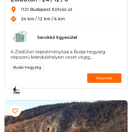
1121 Budapest Eötvös út
24 km / 12 km / 6 km
Sarokkő Egyesület
A ZöldÚton teljesítménytúra a Budai-hegység
népszerű kirándulóhelyein vezet végig,...
Budai-hegység
Részletek