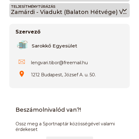
TELJESÍTMÉNYTÚRÁZÁS
Zamárdi - Viadukt (Balaton Hétvége) Vaskereszt 7
Szervező
Sarokkő Egyesület
lengvari.tibor
@
freemail.hu
1212 Budapest, József A. u. 50.
Beszámolnivalód van?!
Ossz meg a Sportnaptár közösségével valami
érdekeset