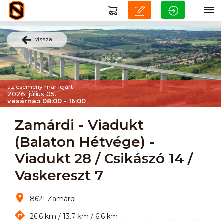
vissza
az esemény már lejárt
2026. július 05.
vasárnap 08:00 - 16:00
Zamárdi - Viadukt
(Balaton Hétvége) -
Viadukt 28 / Csikászó 14 /
Vaskereszt 7
8621 Zamárdi
26.6 km / 13.7 km / 6.6 km