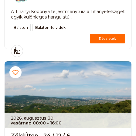
A Tihanyi Koponya teljesítménytúra a Tihanyi-félsziget
egyik különleges hangulatú...
Balaton
Balaton-felvidék
Részletek
2026. augusztus 30.
vasárnap 08:00
- 16:00
ZöldÚton - 24 / 12 / 6