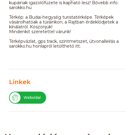
kupáinak igazolófüzete is kapható lesz! Bővebb info:
sarokko.hu
Térkép: a Budai-hegység turistatérképe. Térképek
vásárolhatóak a túráinkon, a Rajtban érdeklődjetek a
kínálatról. Köszönjük!
Mindenkit szeretettel várunk!
Térképvázlat, gps track, szintmetszet, útvonalleírás a
sarokko.hu honlapról letölthető itt.
Linkek
Weboldal