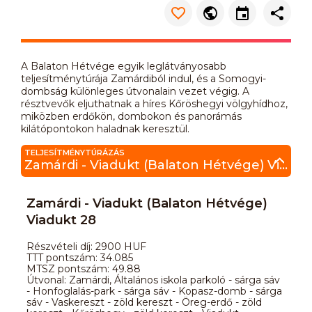
A Balaton Hétvége egyik leglátványosabb
teljesítménytúrája Zamárdiból indul, és a Somogyi-
dombság különleges útvonalain vezet végig. A
résztvevők eljuthatnak a híres Kőröshegyi völgyhídhoz,
miközben erdőkön, dombokon és panorámás
kilátópontokon haladnak keresztül.
TELJESÍTMÉNYTÚRÁZÁS
Zamárdi - Viadukt (Balaton Hétvége) Viadukt 28
Zamárdi - Viadukt (Balaton Hétvége)
Viadukt 28
Részvételi díj: 2900 HUF
TTT pontszám: 34.085
MTSZ pontszám: 49.88
Útvonal: Zamárdi, Általános iskola parkoló - sárga sáv
- Honfoglalás-park - sárga sáv - Kopasz-domb - sárga
sáv - Vaskereszt - zöld kereszt - Öreg-erdő - zöld