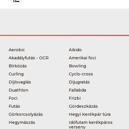
Aerobic
Aikido
Akadályfutás - OCR
Amerikai foci
Bírkózás
Bowling
Curling
Cyclo-cross
Díjlovaglás
Díjugratás
Duathlon
Fallabda
Foci
Frizbi
Futás
Gördeszkázás
Görkorcsolyázás
Hegyi Kerékpár túra
Hegymászás
Időfutam kerékpáros
verseny