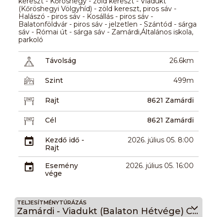
kereszt - Kőröshegy - zöld kereszt - Viadukt
(Kőröshegyi Völgyhíd) - zöld kereszt, piros sáv -
Halászó - piros sáv - Kosállás - piros sáv -
Balatonföldvár - piros sáv - jelzetlen - Szántód - sárga
sáv - Római út - sárga sáv - Zamárdi,Általános iskola,
parkoló
Távolság
26.6km
Szint
499m
Rajt
8621 Zamárdi
Cél
8621 Zamárdi
Kezdő idő -
2026. július 05. 8:00
Rajt
Esemény
2026. július 05. 16:00
vége
TELJESÍTMÉNYTÚRÁZÁS
Zamárdi - Viadukt (Balaton Hétvége) Csikászó 14