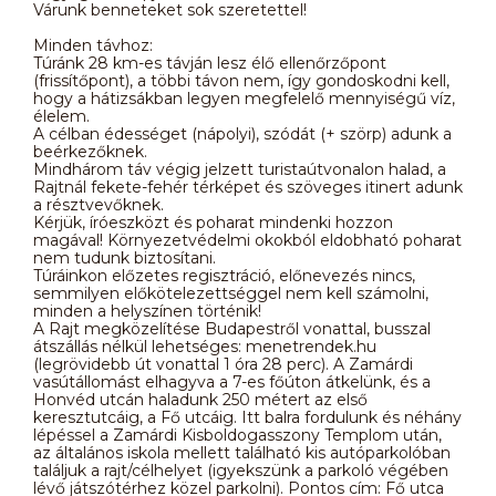
Várunk benneteket sok szeretettel!
Minden távhoz:
Túránk 28 km-es távján lesz élő ellenőrzőpont
(frissítőpont), a többi távon nem, így gondoskodni kell,
hogy a hátizsákban legyen megfelelő mennyiségű víz,
élelem.
A célban édességet (nápolyi), szódát (+ szörp) adunk a
beérkezőknek.
Mindhárom táv végig jelzett turistaútvonalon halad, a
Rajtnál fekete-fehér térképet és szöveges itinert adunk
a résztvevőknek.
Kérjük, íróeszközt és poharat mindenki hozzon
magával! Környezetvédelmi okokból eldobható poharat
nem tudunk biztosítani.
Túráinkon előzetes regisztráció, előnevezés nincs,
semmilyen előkötelezettséggel nem kell számolni,
minden a helyszínen történik!
A Rajt megközelítése Budapestről vonattal, busszal
átszállás nélkül lehetséges: menetrendek.hu
(legrövidebb út vonattal 1 óra 28 perc). A Zamárdi
vasútállomást elhagyva a 7-es főúton átkelünk, és a
Honvéd utcán haladunk 250 métert az első
keresztutcáig, a Fő utcáig. Itt balra fordulunk és néhány
lépéssel a Zamárdi Kisboldogasszony Templom után,
az általános iskola mellett található kis autóparkolóban
találjuk a rajt/célhelyet (igyekszünk a parkoló végében
lévő játszótérhez közel parkolni). Pontos cím: Fő utca