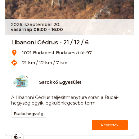
2026. szeptember 20.
vasárnap 08:00
- 16:00
Libanoni Cédrus - 21 / 12 / 6
1021 Budapest Budakeszi út 97
21 km / 12 km / 7 km
Sarokkő Egyesület
A Libanoni Cédrus teljesítménytúra során a Budai-
hegység egyik legkülönlegesebb term...
Budai-hegység
Részletek