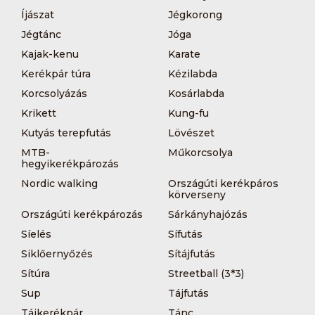
Íjászat
Jégkorong
Jégtánc
Jóga
Kajak-kenu
Karate
Kerékpár túra
Kézilabda
Korcsolyázás
Kosárlabda
Krikett
Kung-fu
Kutyás terepfutás
Lövészet
MTB-
Műkorcsolya
hegyikerékpározás
Nordic walking
Országúti kerékpáros
körverseny
Országúti kerékpározás
Sárkányhajózás
Síelés
Sífutás
Siklőernyőzés
Sítájfutás
Sítúra
Streetball (3*3)
Sup
Tájfutás
Tájkerékpár
Tánc