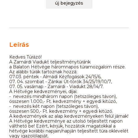
új bejegyzés
Leírás
Kedves Túrázó!
A Zamárdi Viadukt teljesítménytúránk
a Balaton Hétvége háromnapos túramozgalom része.
Az alábbi túrák tartoznak hozzá:
07.03. péntek - Almádi Kézfogások 24/15/6,
07. 04. szombat - Zánkai Út-törők 34/25/19/10/7,
07. 05. vasárnap - Zamárdi - Viadukt 28/14/7.
A Hétvége kedvezményei, díjai:
- nevezés mindhárom napon (tetszőleges távon),
összesen 1.000,- Ft. kedvezmény + egyedi kitűző,
- nevezés két napon (tetszőleges távon),
összesen 500,- Ft. kedvezmény + egyedi kitűző.
A kedvezmények az alap kedvezményeken felül járnak!
A Hétvége kedvezménye az utolsó teljesített napon
válthetó be! Ezért, kérjük, hozzátok magatokkal a
hétvége korábbi napjain/napján teljesített túra oklevelét
vagy igazolólapját.