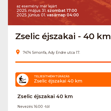
az esemény már lejárt
2025. május 31.
szombat 17:00
2025. június 01.
vasárnap 04:00
Zselic éjszakai - 40 k
7474 Simonfa, Ady Endre utca 17.
TELJESÍTMÉNYTÚRÁZÁS
Zselic éjszakai 40 km
Zselic éjszakai 40 km
Nevezés 16:00 -tól