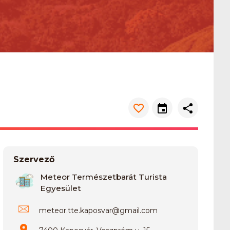
Szervező
Meteor Természetbarát Turista
Egyesület
meteor.tte.kaposvar
@
gmail.com