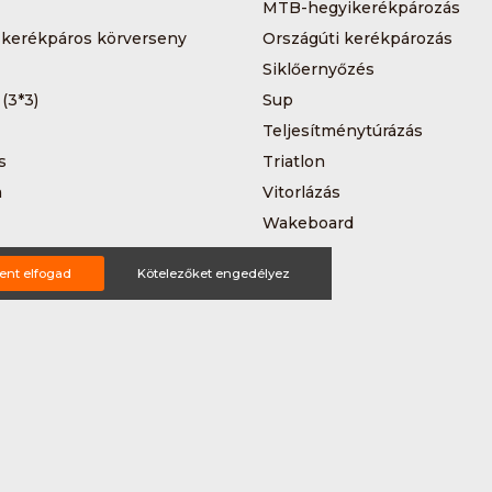
MTB-hegyikerékpározás
 kerékpáros körverseny
Országúti kerékpározás
Siklőernyőzés
 (3*3)
Sup
Teljesítménytúrázás
s
Triatlon
a
Vitorlázás
Wakeboard
ent elfogad
Kötelezőket engedélyez
ting ajánlat
tételek
Impresszum
Bővítmények
Partnereink