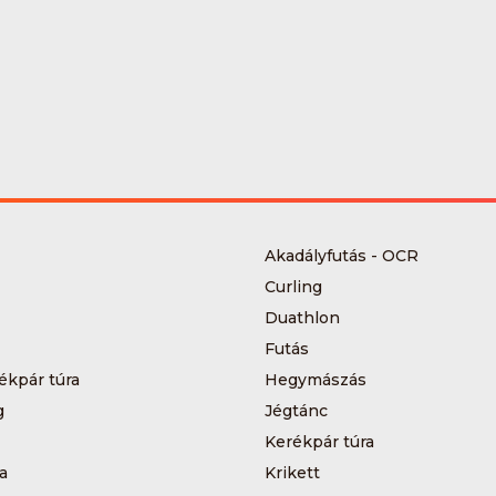
Akadályfutás - OCR
Curling
Duathlon
Futás
ékpár túra
Hegymászás
g
Jégtánc
Kerékpár túra
a
Krikett