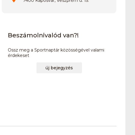
7400 Kaposvár, Veszprém u. 15.
Beszámolnivalód van?!
Ossz meg a Sportnaptár közösségével valami
érdekeset
új bejegyzés