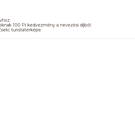
vhoz:
knak 100 Ft kedvezmény a nevezési díjból.
Zselic turistatérképe