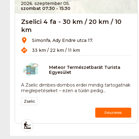
2026. szeptember 05.
szombat 07:30
- 15:30
Zselici 4 fa - 30 km / 20 km / 10
km
Simonfa, Ady Endre utca 17.
33 km / 22 km / 11 km
Meteor Természetbarát Turista
Egyesület
A Zselic dimbes-dombos erdei mindig tartogatnak
meglepetéseket – ezen a túrán pedig...
Zselic
Részletek