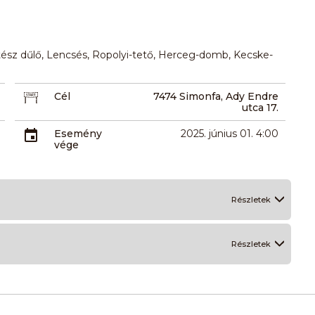
ertész dűlő, Lencsés, Ropolyi-tető, Herceg-domb, Kecske-
Cél
7474 Simonfa, Ady Endre
utca 17.
Esemény
2025. június 01. 4:00
vége
Részletek
Részletek