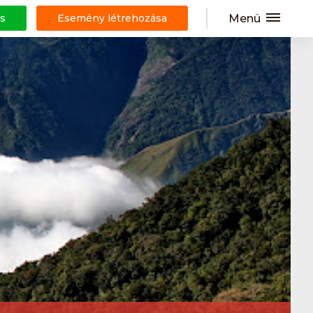
Menü
s
Esemény létrehozása