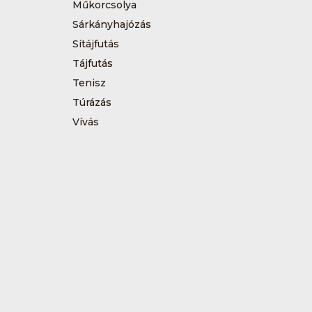
Műkorcsolya
Sárkányhajózás
Sítájfutás
Tájfutás
Tenisz
Túrázás
Vívás