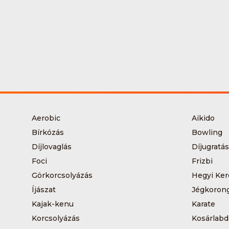
Aerobic
Aikido
Bírkózás
Bowling
Díjlovaglás
Díjugratás
Foci
Frizbi
Görkorcsolyázás
Hegyi Ker
Íjászat
Jégkoron
Kajak-kenu
Karate
Korcsolyázás
Kosárlabd