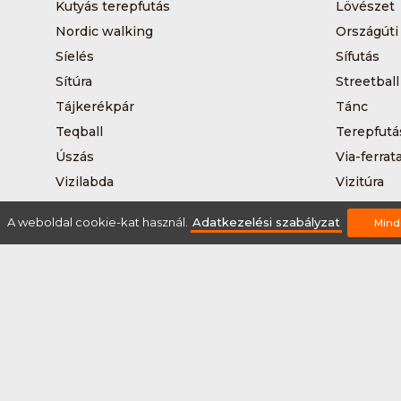
Kutyás terepfutás
Lövészet
Nordic walking
Országúti
Síelés
Sífutás
Sítúra
Streetball
Tájkerékpár
Tánc
Teqball
Terepfutá
Úszás
Via-ferrat
Vizilabda
Vizitúra
A weboldal cookie-kat használ.
Adatkezelési szabályzat
Mind
Rólunk
Szervezőknek / Egyesületeknek
Marke
Adatkezelési szabályzat
Általános Szerződési Fel
2026 © Minden jog fenntartva Sportnaptar.hu Nonprofit Kft.