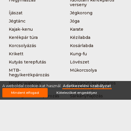
verseny
Íjászat
Jégkorong
Jégtánc
Jóga
Kajak-kenu
Karate
Kerékpár túra
Kézilabda
Korcsolyázás
Kosárlabda
Krikett
Kung-fu
Kutyás terepfutás
Lövészet
MTB-
Műkorcsolya
hegyikerékpározás
Nordic walking
Országúti kerékpáros
A weboldal cookie-kat használ.
Adatkezelési szabályzat
körverseny
Mindent elfogad
Kötelezőket engedélyez
Országúti kerékpározás
Sárkányhajózás
Síelés
Sífutás
Siklőernyőzés
Sítájfutás
Sítúra
Streetball (3*3)
Sup
Tájfutás