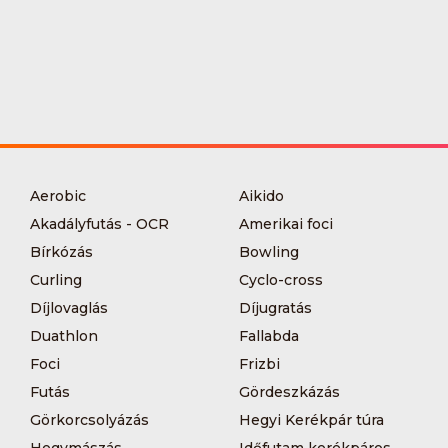
Aerobic
Aikido
Akadályfutás - OCR
Amerikai foci
Bírkózás
Bowling
Curling
Cyclo-cross
Díjlovaglás
Díjugratás
Duathlon
Fallabda
Foci
Frizbi
Futás
Gördeszkázás
Görkorcsolyázás
Hegyi Kerékpár túra
Hegymászás
Időfutam kerékpáros