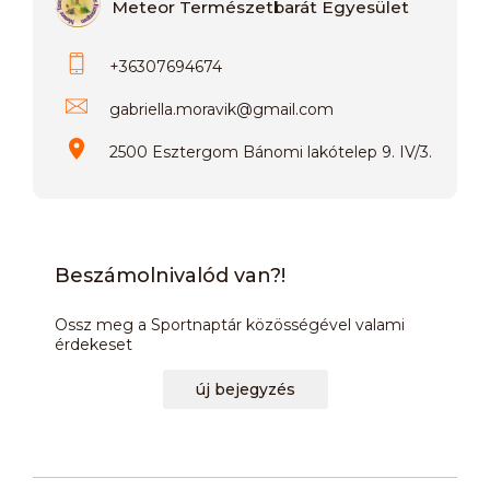
Meteor Természetbarát Egyesület
+36307694674
gabriella.moravik
@
gmail.com
2500 Esztergom Bánomi lakótelep 9. IV/3.
Beszámolnivalód van?!
Ossz meg a Sportnaptár közösségével valami
érdekeset
új bejegyzés