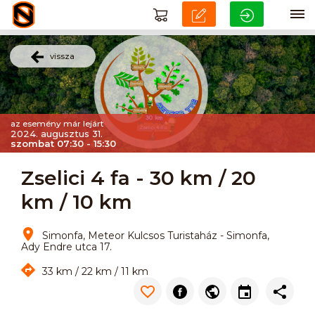
vissza
az esemény már lejárt
2024. augusztus 31.
szombat 07:30 - 15:30
Zselici 4 fa - 30 km / 20
km / 10 km
Simonfa, Meteor Kulcsos Turistaház - Simonfa,
Ady Endre utca 17.
33 km / 22 km / 11 km