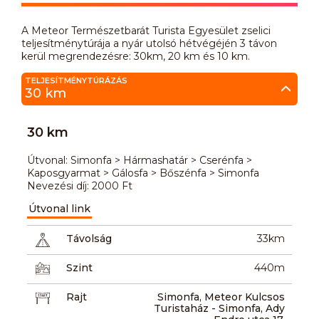
A Meteor Természetbarát Turista Egyesület zselici
teljesítménytúrája a nyár utolsó hétvégéjén 3 távon
kerül megrendezésre: 30km, 20 km és 10 km.
TELJESÍTMÉNYTÚRÁZÁS
30 km
30 km
Útvonal: Simonfa > Hármashatár > Cserénfa >
Kaposgyarmat > Gálosfa > Bőszénfa > Simonfa
Nevezési díj: 2000 Ft
Útvonal link
Távolság
33km
Szint
440m
Rajt
Simonfa, Meteor Kulcsos
Turistaház - Simonfa, Ady