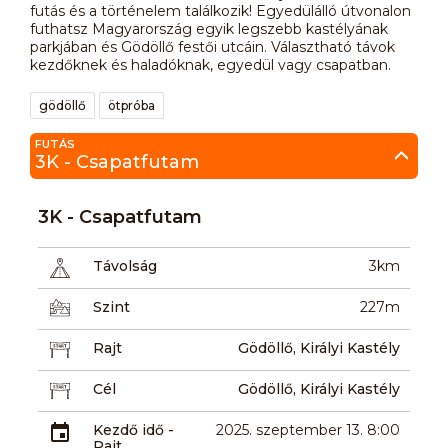
futás és a történelem találkozik! Egyedülálló útvonalon
futhatsz Magyarország egyik legszebb kastélyának
parkjában és Gödöllő festői utcáin. Választható távok
kezdőknek és haladóknak, egyedül vagy csapatban.
gödöllő
ötpróba
FUTÁS
3K - Csapatfutam
3K - Csapatfutam
Távolság
3km
Szint
227m
Rajt
Gödöllő, Királyi Kastély
Cél
Gödöllő, Királyi Kastély
Kezdő idő -
2025. szeptember 13. 8:00
Rajt