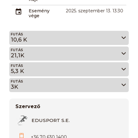
Esemény
2025. szeptember 13. 13:30
vége
FUTÁS
10,6 K
FUTÁS
21,1K
FUTÁS
5,3 K
FUTÁS
3K
Szervező
EDUSPORT S.E.
+36 70 630 1400