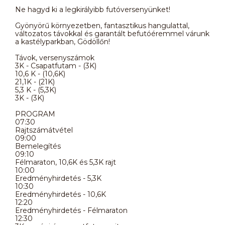
Ne hagyd ki a legkirályibb futóversenyünket!
Gyönyörű környezetben, fantasztikus hangulattal,
változatos távokkal és garantált befutóéremmel várunk
a kastélyparkban, Gödöllőn!
Távok, versenyszámok
3K - Csapatfutam - (3K)
10,6 K - (10,6K)
21,1K - (21K)
5,3 K - (5,3K)
3K - (3K)
PROGRAM
07:30
Rajtszámátvétel
09:00
Bemelegítés
09:10
Félmaraton, 10,6K és 5,3K rajt
10:00
Eredményhirdetés - 5,3K
10:30
Eredményhirdetés - 10,6K
12:20
Eredményhirdetés - Félmaraton
12:30