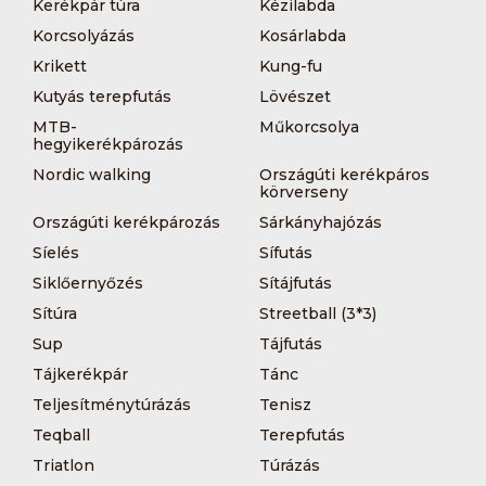
Kerékpár túra
Kézilabda
Korcsolyázás
Kosárlabda
Krikett
Kung-fu
Kutyás terepfutás
Lövészet
MTB-
Műkorcsolya
hegyikerékpározás
Nordic walking
Országúti kerékpáros
körverseny
Országúti kerékpározás
Sárkányhajózás
Síelés
Sífutás
Siklőernyőzés
Sítájfutás
Sítúra
Streetball (3*3)
Sup
Tájfutás
Tájkerékpár
Tánc
Teljesítménytúrázás
Tenisz
Teqball
Terepfutás
Triatlon
Túrázás