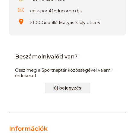
edusport
@
educomm.hu
2100 Gödöllő Mátyás király utca 6.
Beszámolnivalód van?!
Ossz meg a Sportnaptár közösségével valami
érdekeset
új bejegyzés
Információk