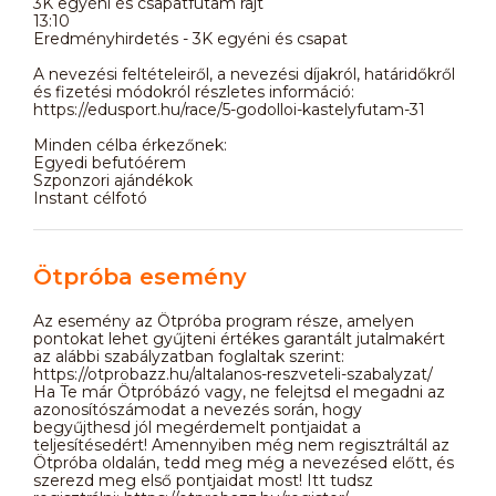
3K egyéni és csapatfutam rajt
13:10
Eredményhirdetés - 3K egyéni és csapat
A nevezési feltételeiről, a nevezési díjakról, határidőkről
és fizetési módokról részletes információ:
https://edusport.hu/race/5-godolloi-kastelyfutam-31
Minden célba érkezőnek:
Egyedi befutóérem
Szponzori ajándékok
Instant célfotó
Ötpróba esemény
Az esemény az Ötpróba program része, amelyen
pontokat lehet gyűjteni értékes garantált jutalmakért
az alábbi szabályzatban foglaltak szerint:
https://otprobazz.hu/altalanos-reszveteli-szabalyzat/
Ha Te már Ötpróbázó vagy, ne felejtsd el megadni az
azonosítószámodat a nevezés során, hogy
begyűjthesd jól megérdemelt pontjaidat a
teljesítésedért! Amennyiben még nem regisztráltál az
Ötpróba oldalán, tedd meg még a nevezésed előtt, és
szerezd meg első pontjaidat most! Itt tudsz