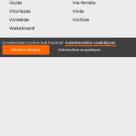
Úszás
Via-ferrata
Vitorlázás
Vívás
Vizilabda
Vizitúra
Wakeboard
A weboldal cookie-kat használ.
Adatkezelési szabályzat
Mindent elfogad
Kötelezőket engedélyez
Rólunk
Szervezőknek / Egyesületeknek
Marketing ajánlat
Adatkezelési szabályzat
Általános Szerződési Feltételek
Impresszum
Bővítmények
Partnereink
2026 © Minden jog fenntartva Sportnaptar.hu Nonprofit Kft.