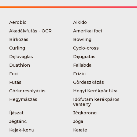
Aerobic
Aikido
Akadályfutás - OCR
Amerikai foci
Bírkózás
Bowling
Curling
Cyclo-cross
Díjlovaglás
Díjugratás
Duathlon
Fallabda
Foci
Frizbi
Futás
Gördeszkázás
Görkorcsolyázás
Hegyi Kerékpár túra
Hegymászás
Időfutam kerékpáros
verseny
Íjászat
Jégkorong
Jégtánc
Jóga
Kajak-kenu
Karate