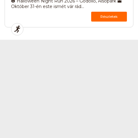
🎃 Halloween Night Run 2026 – Gödöllő, Alsópark 👻
Október 31-én este ismét vár rád...
Részletek