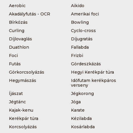
Aerobic
Aikido
Akadályfutás - OCR
Amerikai foci
Bírkózás
Bowling
Curling
Cyclo-cross
Díjlovaglás
Díjugratás
Duathlon
Fallabda
Foci
Frizbi
Futás
Gördeszkázás
Görkorcsolyázás
Hegyi Kerékpár túra
Hegymászás
Időfutam kerékpáros
verseny
Íjászat
Jégkorong
Jégtánc
Jóga
Kajak-kenu
Karate
Kerékpár túra
Kézilabda
Korcsolyázás
Kosárlabda