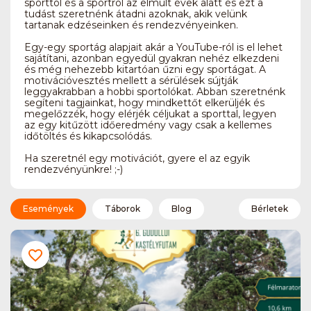
sporttól és a sportról az elmúlt évek alatt és ezt a
tudást szeretnénk átadni azoknak, akik velünk
tartanak edzéseinken és rendezvényeinken.
Egy-egy sportág alapjait akár a YouTube-ról is el lehet
sajátítani, azonban egyedül gyakran nehéz elkezdeni
és még nehezebb kitartóan űzni egy sportágat. A
motivációvesztés mellett a sérülések sújtják
leggyakrabban a hobbi sportolókat. Abban szeretnénk
segíteni tagjainkat, hogy mindkettőt elkerüljék és
megelőzzék, hogy elérjék céljukat a sporttal, legyen
az egy kitűzött időeredmény vagy csak a kellemes
időtöltés és kikapcsolódás.
Ha szeretnél egy motivációt, gyere el az egyik
rendezvényünkre! ;-)
Események
Táborok
Blog
Bérletek