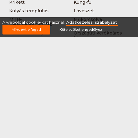
Krikett
Kung-fu
Kutyás terepfutás
Lövészet
MTB-
Műkorcsolya
A weboldal cookie-kat használ.
Adatkezelési szabályzat
hegyikerékpározás
Mindent elfogad
Kötelezőket engedélyez
Nordic walking
Országúti kerékpáros
körverseny
Országúti kerékpározás
Sárkányhajózás
Síelés
Sífutás
Siklőernyőzés
Sítájfutás
Sítúra
Streetball (3*3)
Sup
Tájfutás
Tájkerékpár
Tánc
Teljesítménytúrázás
Tenisz
Teqball
Terepfutás
Triatlon
Túrázás
Úszás
Via-ferrata
Vitorlázás
Vívás