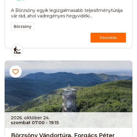
A Börzsöny egyik legizgalmasabb teljesítménytúrája
vár rád, ahol vadregényes hegyvidéki...
Börzsöny
Részletek
2026. október 24.
szombat 07:00
- 19:15
Börzsöny Vándortúra, Forgács Péter