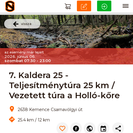
vissza
az esemény már lejárt
2026. június 06.
szombat 07:30 - 23:00
7. Kaldera 25 -
Teljesítménytúra 25 km /
Vezetett túra a Holló-kőre
2638 Kemence Csarnavölgyi út
25.4 km / 12 km