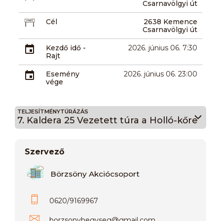
Csarnavölgyi út
Cél
2638 Kemence
Csarnavölgyi út
Kezdő idő -
2026. június 06. 7:30
Rajt
Esemény
2026. június 06. 23:00
vége
TELJESÍTMÉNYTÚRÁZÁS
7. Kaldera 25 Vezetett túra a Holló-kőre
Szervező
Börzsöny Akciócsoport
0620/9169967
borzsonyhegyseg
@
gmail.com