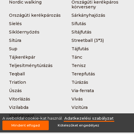
Nordic walking
Országúti kerékpáros
körverseny
Országúti kerékpározás
Sárkányhajózás
Síelés
Sífutás
Siklőernyőzés
Sítájfutás
Sítúra
Streetball (3*3)
Sup
Tájfutás
Tájkerékpár
Tánc
Teljesítménytúrázás
Tenisz
Teqball
Terepfutás
Triatlon
Túrázás
Úszás
Via-ferrata
Vitorlázás
Vívás
Vizilabda
Vizitúra
Wakeboard
A weboldal cookie-kat használ.
Adatkezelési szabályzat
Mindent elfogad
Kötelezőket engedélyez