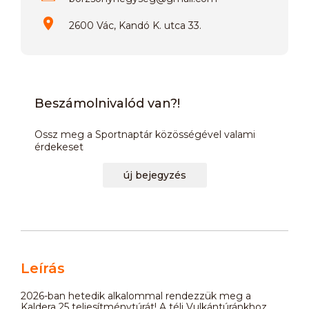
2600 Vác, Kandó K. utca 33.
Beszámolnivalód van?!
Ossz meg a Sportnaptár közösségével valami
érdekeset
új bejegyzés
Leírás
2026-ban hetedik alkalommal rendezzük meg a
Kaldera 25 teljesítménytúrát! A téli Vulkántúránkhoz