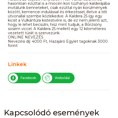
hasonlóan ezúttal is a miocén kori tűzhányó kalderájába
invitálunk benneteket, csak ezúttal nyári körülmények
között, kemencei indulással és érkezéssel, illetve a téli
útvonallal szembe közlekedve. A Kaldera 25 így egy
kicsit a Vulkántúra kistestvére is, de ez nem jelenti azt,
hogy le lehet becsülni, hisz mint tudjuk, a Börzsöny
sosem viccel. A Kaldera 25 mellett egy 12 kilométeres
vezetett túrát is szervezünk.
ONLINE NEVEZÉS
Nevezési díj: 4000 Ft, Hazajáró Egylet tagoknak 3000
forint
Linkek
Facebook
Weboldal
Kapcsolódó események