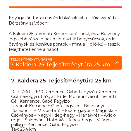
Egy igazán tartalmas és kihívásokkal teli túra vár rád a
Börzsöny szívében!
A Kaldera 25 útvonala Kemencéről indul, és a Börzsöny
legszebb részein halad keresztül: hegycsúcsok, erdei
ösvények és ikonikus pontok – mint a Holló-kő – teszik
felejthetetlenné a napot.
TELJESÍTMÉNYTÚRÁZÁS
7. Kaldera 25 Teljesítménytúra 25 km
7. Kaldera 25 Teljesítménytúra 25 km
Rajt: 7:30 – 9:30 Kemence, Gabó Fagyizó (Kemence,
Csarnavölgyi út 47., az Erdei Múzeumvasút mellett)
Cél: Kemence, Gabó Fagyizó
Útvonal: Kemence: Gabó Fagyizó – Börzsönyi
főalappont – Miklós-tető – Esztergályos – Magosfa –
Csóványos – Nagy-Hideg-hegy – Hanák-rét – Aklok-
rétje – Salgóvár – Holló-kő – Jancsi-hegy – Világos-
pallag – Kemence: Gabó Fagyizó
Táv: 25,4 km