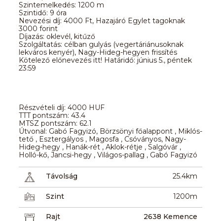
Szintemelkedés: 1200 m
Szintidő: 9 óra
Nevezési díj: 4000 Ft, Hazajáró Egylet tagoknak
3000 forint
Díjazás: oklevél, kitűző
Szolgáltatás: célban gulyás (vegertáriánusoknak
lekváros kenyér), Nagy-Hideg-hegyen frissítés
Kötelező előnevezés itt! Határidő: június 5., péntek
23:59
Részvételi díj: 4000 HUF
TTT pontszám: 43.4
MTSZ pontszám: 62.1
Útvonal: Gabó Fagyizó, Börzsönyi főalappont , Miklós-
tető , Esztergályos , Magosfa , Csóványos, Nagy-
Hideg-hegy , Hanák-rét , Aklok-rétje , Salgóvár ,
Holló-kő, Jancsi-hegy , Világos-pallag , Gabó Fagyizó
Távolság
25.4km
Szint
1200m
Rajt
2638 Kemence