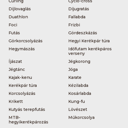
Curling
Cyclo-cross
Díjlovaglás
Díjugratás
Duathlon
Fallabda
Foci
Frizbi
Futás
Gördeszkázás
Görkorcsolyázás
Hegyi Kerékpár túra
Hegymászás
Időfutam kerékpáros
verseny
Íjászat
Jégkorong
Jégtánc
Jóga
Kajak-kenu
Karate
Kerékpár túra
Kézilabda
Korcsolyázás
Kosárlabda
Krikett
Kung-fu
Kutyás terepfutás
Lövészet
MTB-
Műkorcsolya
hegyikerékpározás