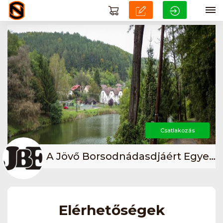
Csatlakozás
A Jövő Borsodnádasdjáért Egyesület
Elérhetőségek