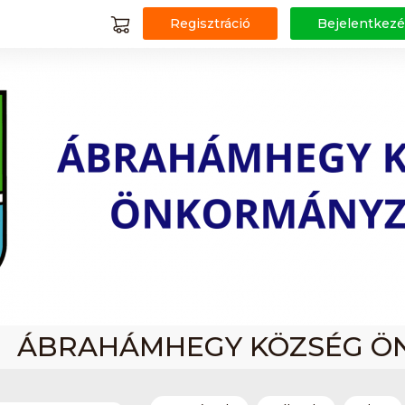
Regisztráció
Bejelentkezé