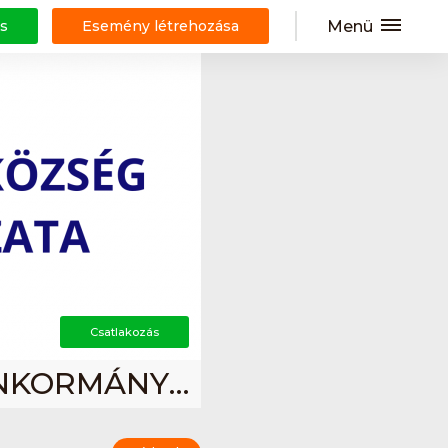
Menü
s
Esemény létrehozása
Csatlakozás
ÁBRAHÁMHEGY KÖZSÉG ÖNKORMÁNYZATA