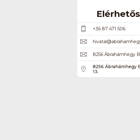
Elérhető
+36 87 471 506
hivatal
@
abrahamheg
8256 Ábrahámhegy Ba
8256 Ábrahámhegy B
13.