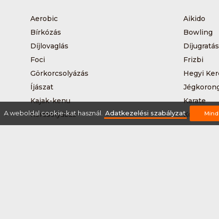
Aerobic
Aikido
Bírkózás
Bowling
Díjlovaglás
Díjugratás
Foci
Frizbi
Görkorcsolyázás
Hegyi Ker
Íjászat
Jégkoron
Kajak-kenu
Karate
A weboldal cookie-kat használ.
Adatkezelési szabályzat
Korcsolyázás
Kosárlabd
Mind
Kutyás terepfutás
Lövészet
Nordic walking
Országúti
Síelés
Sífutás
Sítúra
Streetball
Tájkerékpár
Tánc
Teqball
Terepfutá
Úszás
Via-ferrat