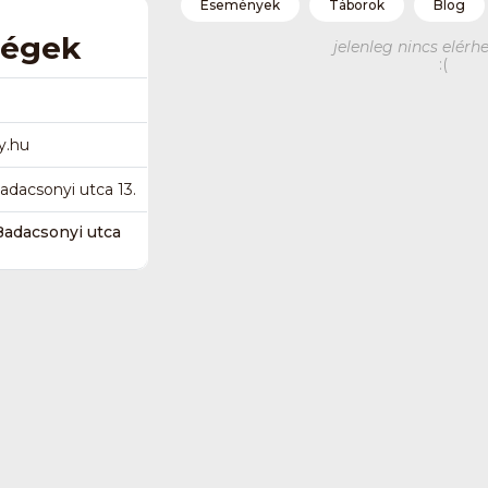
Események
Táborok
Blog
ségek
jelenleg nincs elérhe
:(
y.hu
dacsonyi utca 13.
adacsonyi utca