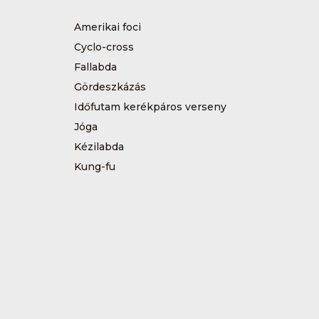
Amerikai foci
Cyclo-cross
Fallabda
Gördeszkázás
Időfutam kerékpáros verseny
Jóga
Kézilabda
Kung-fu
Műkorcsolya
Sárkányhajózás
Sítájfutás
Tájfutás
Tenisz
Túrázás
Vívás