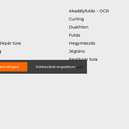
Akadályfutás - OCR
Curling
Duathlon
Futás
ékpár túra
Hegymászás
g
Jégtánc
Kerékpár túra
a
ent elfogad
Kötelezőket engedélyez
Krikett
MTB-hegyikerékpározás
 kerékpáros körverseny
Országúti kerékpározás
Siklőernyőzés
 (3*3)
Sup
Teljesítménytúrázás
s
Triatlon
a
Vitorlázás