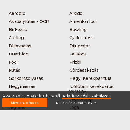
Aerobic
Aikido
Akadályfutás - OCR
Amerikai foci
Bírkózás
Bowling
Curling
Cyclo-cross
Díjlovaglás
Díjugratás
Duathlon
Fallabda
Foci
Frizbi
Futás
Gördeszkázás
Görkorcsolyázás
Hegyi Kerékpár túra
Hegymászás
Időfutam kerékpáros
verseny
A weboldal cookie-kat használ.
Adatkezelési szabályzat
Íjászat
Jégkorong
Mindent elfogad
Kötelezőket engedélyez
Jégtánc
Jóga
Kajak-kenu
Karate
Kerékpár túra
Kézilabda