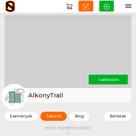
Csatlakozás
AlkonyTrail
Események
Táborok
Blog
Bérletek
nincs közzétéve tábor
:(