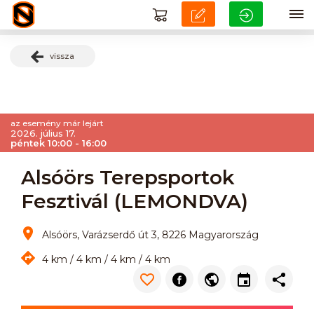
vissza
az esemény már lejárt
2026. július 17.
péntek 10:00 - 16:00
Alsóörs Terepsportok
Fesztivál (LEMONDVA)
Alsóörs, Varázserdő út 3, 8226 Magyarország
4 km / 4 km / 4 km / 4 km