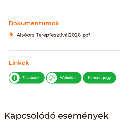
Dokumentumok
Alsóörs Terepfesztivál2026
.pdf
Linkek
Facebook
Weboldal
Koncert jegy
Kapcsolódó események