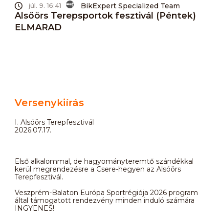
BikExpert Specialized Team
júl. 9. 16:41
Alsőörs Terepsportok fesztivál (Péntek)
ELMARAD
Versenykiírás
I. Alsóörs Terepfesztivál
2026.07.17.
Első alkalommal, de hagyományteremtő szándékkal
kerül megrendezésre a Csere-hegyen az Alsóörs
Terepfesztivál.
Veszprém-Balaton Európa Sportrégiója 2026 program
által támogatott rendezvény minden induló számára
INGYENES!