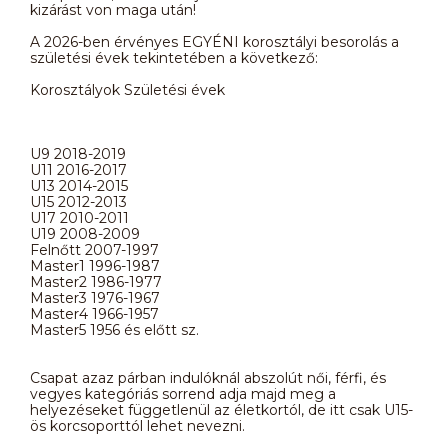
kizárást von maga után!
A 2026-ben érvényes EGYÉNI korosztályi besorolás a
születési évek tekintetében a következő:
Korosztályok Születési évek
U9 2018-2019
U11 2016-2017
U13 2014-2015
U15 2012-2013
U17 2010-2011
U19 2008-2009
Felnőtt 2007-1997
Master1 1996-1987
Master2 1986-1977
Master3 1976-1967
Master4 1966-1957
Master5 1956 és előtt sz.
Csapat azaz párban indulóknál abszolút női, férfi, és
vegyes kategóriás sorrend adja majd meg a
helyezéseket függetlenül az életkortól, de itt csak U15-
ös korcsoporttól lehet nevezni.