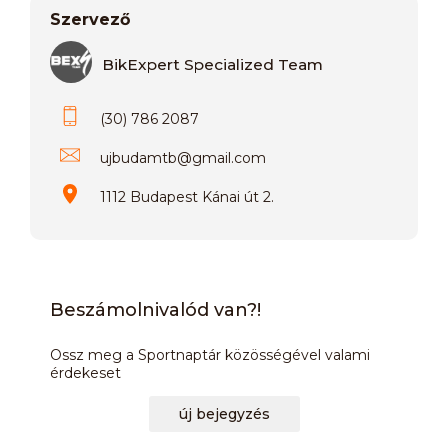
Szervező
BikExpert Specialized Team
(30) 786 2087
ujbudamtb
@
gmail.com
1112 Budapest Kánai út 2.
Beszámolnivalód van?!
Ossz meg a Sportnaptár közösségével valami
érdekeset
új bejegyzés