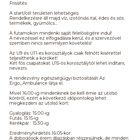
Frissítés
A start/cél területen lehetséges.
Rendelkezésre áll majd víz, izotóniás ital, édes és sós
termékek, gyümölcs…
A futamokon mindenki saját felelőségére indul!
A nevezéssel ez elfogadásra kerül, és a szervezővel
szemben nincs semmilyen követelés!
Az U9 és U11-es korosztályok csak felnőtt kisérettel
teljesíthetik a köröket!
Két fős csapatokat U15-ös korosztálytól lehet indítani,
nevezni.
A rendezvény egészségügyi biztosítását Az
Ergo_Ambulance látja el.
Mivel 16:00-ig mindenkinek be kell érnie az utolsó
köréről, ezért a következő időpontokig lehet
megkezdeni az utolsó kört:
Gyaloglás: 15:00-ig
Futás: 15:15-ig
Kerékpár : 15:30-ig
Eredményhirdetés 16:05-kor.
A dobogósok érem díjazásban részesülnek, de minden