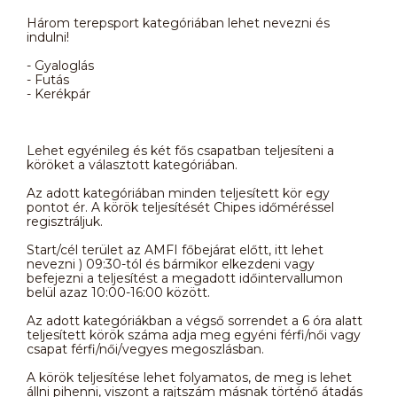
Három terepsport kategóriában lehet nevezni és
indulni!
- Gyaloglás
- Futás
- Kerékpár
Lehet egyénileg és két fős csapatban teljesíteni a
köröket a választott kategóriában.
Az adott kategóriában minden teljesített kör egy
pontot ér. A körök teljesítését Chipes időméréssel
regisztráljuk.
Start/cél terület az AMFI főbejárat előtt, itt lehet
nevezni ) 09:30-tól és bármikor elkezdeni vagy
befejezni a teljesítést a megadott időintervallumon
belül azaz 10:00-16:00 között.
Az adott kategóriákban a végső sorrendet a 6 óra alatt
teljesített körök száma adja meg egyéni férfi/női vagy
csapat férfi/női/vegyes megoszlásban.
A körök teljesítése lehet folyamatos, de meg is lehet
állni pihenni, viszont a rajtszám másnak történő átadás