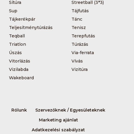
Sítúra
Streetball (3*3)
Sup
Tájfutás
Tájkerékpár
Tánc
Teljesítménytúrázás
Tenisz
Teqball
Terepfutás
Triatlon
Túrázás
Úszás
Via-ferrata
Vitorlázás
Vívás
Vizilabda
Vizitúra
Wakeboard
Rólunk
Szervezőknek / Egyesületeknek
Marketing ajánlat
Adatkezelési szabályzat