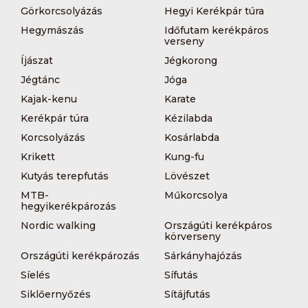
Görkorcsolyázás
Hegyi Kerékpár túra
Hegymászás
Időfutam kerékpáros
verseny
Íjászat
Jégkorong
Jégtánc
Jóga
Kajak-kenu
Karate
Kerékpár túra
Kézilabda
Korcsolyázás
Kosárlabda
Krikett
Kung-fu
Kutyás terepfutás
Lövészet
MTB-
Műkorcsolya
hegyikerékpározás
Nordic walking
Országúti kerékpáros
körverseny
Országúti kerékpározás
Sárkányhajózás
Síelés
Sífutás
Siklőernyőzés
Sítájfutás