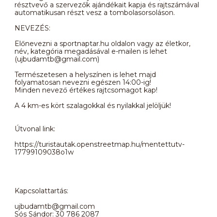
résztvevő a szervezők ajándékait kapja és rajtszámával
automatikusan részt vesz a tombolasorsoláson.
NEVEZÉS:
Előnevezni a sportnaptar.hu oldalon vagy az életkor,
név, kategória megadásával e-mailen is lehet
(ujbudamtb@gmail.com)
Természetesen a helyszínen is lehet majd
folyamatosan nevezni egészen 14:00-ig!
Minden nevező értékes rajtcsomagot kap!
A 4 km-es kört szalagokkal és nyilakkal jelöljük!
Útvonal link:
https://turistautak.openstreetmap.hu/mentettutv-
17799109038o1w
Kapcsolattartás:
ujbudamtb@gmail.com
Sós Sándor: 30 786 2087