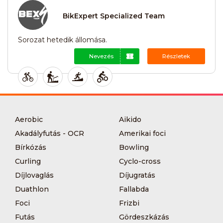
BikExpert Specialized Team
Sorozat hetedik állomása.
Nevezés
Részletek
Aerobic
Aikido
Akadályfutás - OCR
Amerikai foci
Bírkózás
Bowling
Curling
Cyclo-cross
Díjlovaglás
Díjugratás
Duathlon
Fallabda
Foci
Frizbi
Futás
Gördeszkázás