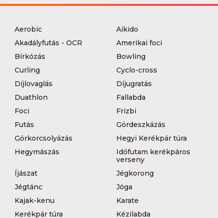
Aerobic
Aikido
Akadályfutás - OCR
Amerikai foci
Bírkózás
Bowling
Curling
Cyclo-cross
Díjlovaglás
Díjugratás
Duathlon
Fallabda
Foci
Frizbi
Futás
Gördeszkázás
Görkorcsolyázás
Hegyi Kerékpár túra
Hegymászás
Időfutam kerékpáros
verseny
Íjászat
Jégkorong
Jégtánc
Jóga
Kajak-kenu
Karate
Kerékpár túra
Kézilabda