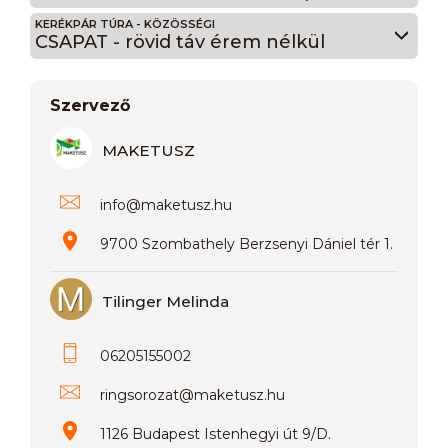
KERÉKPÁR TÚRA - KÖZÖSSÉGI
CSAPAT - rövid táv érem nélkül
Szervező
MAKETUSZ
info
@
maketusz.hu
9700 Szombathely Berzsenyi Dániel tér 1.
Tilinger Melinda
06205155002
ringsorozat
@
maketusz.hu
1126 Budapest Istenhegyi út 9/D.