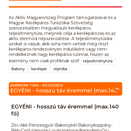
Az Aktív Magyarország Program támogatásával és a
Magyar Kerékpáros Turisztikai Szövetség
szervezésében megvalósuló kerékpáros
teljesítménytúra, melynek célja a kerékpározás és az
aktív életmód népszerűsítése. A teljesítménytúrára
azokat is várjuk, akik soha nem vettek még részt
kerékpáros rendezvényen indulóként vagy nem
rendelkeznek nagy kerékpáros rutinnal, hiszen az
esemény nem csak profiknak szól!
teljesítménytúra
Bakony
kerékpár
ötpróba
KERÉKPÁR TÚRA - KÖZÖSSÉGI
EGYÉNI - hosszú táv éremmel (max.140 fő)
EGYÉNI - hosszú táv éremmel (max.140
fő)
Zirc-Akli-Pénzesgyőr-Bakonybél-Bakonykoppány-
Béb-Csót-Vanyola-Lovászpatona-Nagydém-Gic-