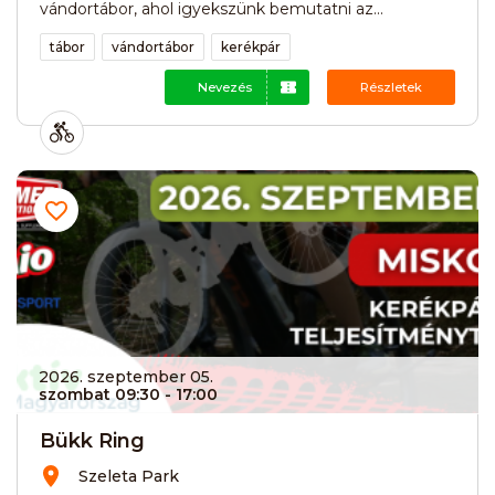
vándortábor, ahol igyekszünk bemutatni az...
tábor
vándortábor
kerékpár
Nevezés
Részletek
2026. szeptember 05.
szombat 09:30
- 17:00
Bükk Ring
Szeleta Park