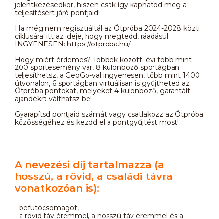
jelentkezésedkor, hiszen csak így kaphatod meg a
teljesítésért járó pontjaid!
Ha még nem regisztráltál az Ötpróba 2024-2028 közti
ciklusára, itt az ideje, hogy megtedd, ráadásul
INGYENESEN: https://otproba.hu/
Hogy miért érdemes? Többek között: évi több mint
200 sportesemény vár, 8 különböző sportágban
teljesíthetsz, a GeoGo-val ingyenesen, több mint 1400
útvonalon, 6 sportágban virtuálisan is gyűjtheted az
Ötpróba pontokat, melyeket 4 különböző, garantált
ajándékra válthatsz be!
Gyarapítsd pontjaid számát vagy csatlakozz az Ötpróba
közösségéhez és kezdd el a pontgyűjtést most!
A nevezési díj tartalmazza (a
hosszú, a rövid, a családi távra
vonatkozóan is):
- befutócsomagot,
- a rövid táv éremmel, a hosszú táv éremmel és a