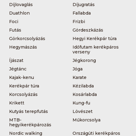
Díjlovaglás
Díjugratás
Duathlon
Fallabda
Foci
Frizbi
Futás
Gördeszkázás
Görkorcsolyázás
Hegyi Kerékpár túra
Hegymászás
Időfutam kerékpáros
verseny
Íjászat
Jégkorong
Jégtánc
Jóga
Kajak-kenu
Karate
Kerékpár túra
Kézilabda
Korcsolyázás
Kosárlabda
Krikett
Kung-fu
Kutyás terepfutás
Lövészet
MTB-
Műkorcsolya
hegyikerékpározás
Nordic walking
Országúti kerékpáros