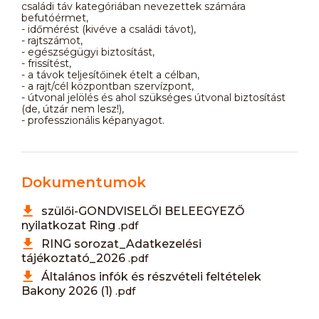
családi táv kategóriában nevezettek számára
befutóérmet,
- időmérést (kivéve a családi távot),
- rajtszámot,
- egészségügyi biztosítást,
- frissítést,
- a távok teljesítőinek ételt a célban,
- a rajt/cél központban szervízpont,
- útvonal jelölés és ahol szükséges útvonal biztosítást
(de, útzár nem lesz!),
- professzionális képanyagot.
Dokumentumok
szülői-GONDVISELŐI BELEEGYEZŐ
nyilatkozat Ring
.pdf
RING sorozat_Adatkezelési
tájékoztató_2026
.pdf
Általános infók és részvételi feltételek
Bakony 2026 (1)
.pdf