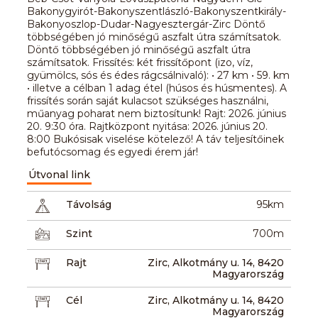
Bakonygyirót-Bakonyszentlászló-Bakonyszentkirály-
Bakonyoszlop-Dudar-Nagyesztergár-Zirc Döntő
többségében jó minőségű aszfalt útra számítsatok.
Döntő többségében jó minőségű aszfalt útra
számítsatok. Frissítés: két frissítőpont (izo, víz,
gyümölcs, sós és édes rágcsálnivaló): • 27 km • 59. km
• illetve a célban 1 adag étel (húsos és húsmentes). A
frissítés során saját kulacsot szükséges használni,
műanyag poharat nem biztosítunk! Rajt: 2026. június
20. 9:30 óra. Rajtközpont nyitása: 2026. június 20.
8:00 Bukósisak viselése kötelező! A táv teljesítőinek
befutócsomag és egyedi érem jár!
Útvonal link
Távolság
95km
Szint
700m
Rajt
Zirc, Alkotmány u. 14, 8420
Magyarország
Cél
Zirc, Alkotmány u. 14, 8420
Magyarország