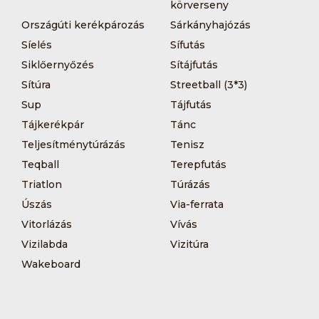
körverseny
Országúti kerékpározás
Sárkányhajózás
Síelés
Sífutás
Siklőernyőzés
Sítájfutás
Sítúra
Streetball (3*3)
Sup
Tájfutás
Tájkerékpár
Tánc
Teljesítménytúrázás
Tenisz
Teqball
Terepfutás
Triatlon
Túrázás
Úszás
Via-ferrata
Vitorlázás
Vívás
Vizilabda
Vizitúra
Wakeboard