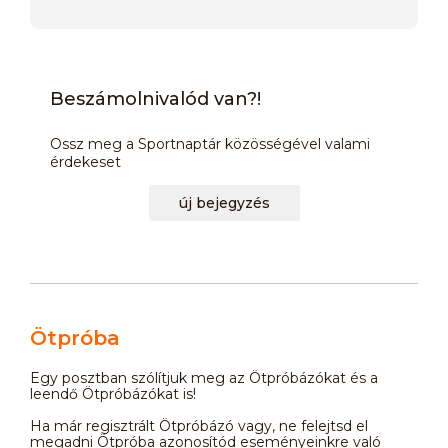
Beszámolnivalód van?!
Ossz meg a Sportnaptár közösségével valami
érdekeset
új bejegyzés
Ötpróba
Egy posztban szólítjuk meg az Ötpróbázókat és a
leendő Ötpróbázókat is!
Ha már regisztrált Ötpróbázó vagy, ne felejtsd el
megadni Ötpróba azonosítód eseményeinkre való