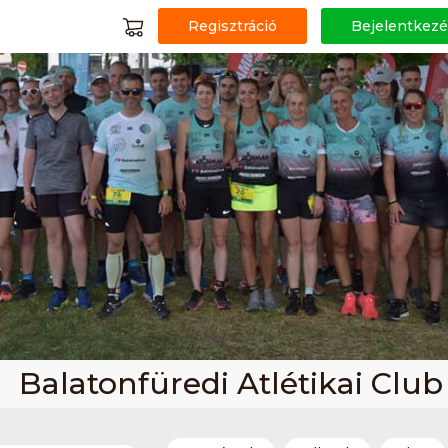
Regisztráció
Bejelentkezé
Balatonfüredi Atlétikai Club