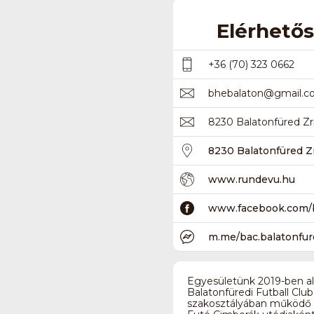
Elérhető
+36 (70) 323 0662
bhebalaton
@
gmail.
8230 Balatonfüred Zrín
8230 Balatonfüred Zr
www.rundevu.hu
www.facebook.com/b
m.me/bac.balatonfu
Egyesületünk 2019-ben ala
Balatonfüredi Futball Cl
szakosztályában működő 