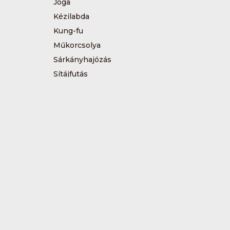
Jóga
Kézilabda
Kung-fu
Műkorcsolya
Sárkányhajózás
Sítájfutás
Tájfutás
Tenisz
Túrázás
Vívás