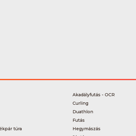
Akadályfutás - OCR
Curling
Duathlon
Futás
ékpár túra
Hegymászás