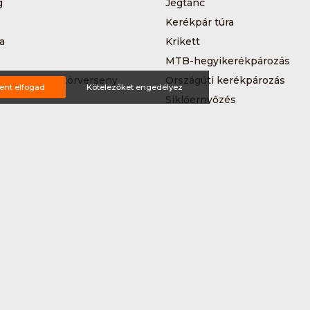
g
Jégtánc
Kerékpár túra
a
Krikett
MTB-hegyikerékpározás
 kerékpáros körverseny
Országúti kerékpározás
ent elfogad
Kötelezőket engedélyez
Siklőernyőzés
 (3*3)
Sup
Teljesítménytúrázás
s
Triatlon
a
Vitorlázás
Wakeboard
ting ajánlat
tételek
Impresszum
Bővítmények
Partnereink