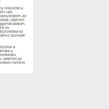
.
ny részvétel a
ein való
senyzésben, az
lása, valamint
ggondozásban,
ési és
biztosítása az
tikához szorosan
.
itűzése a
ámára a
smerkedés
, valamint az
körében történő