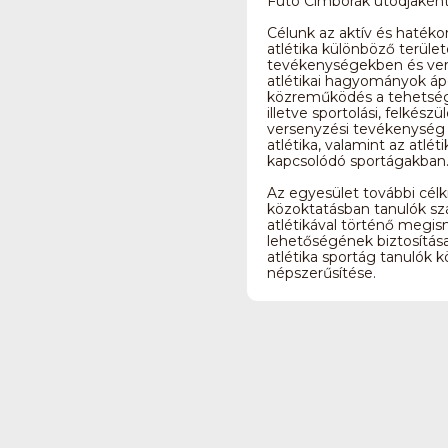
Futó Cimborák utódjaként
Célunk az aktív és hatéko
atlétika különböző terület
tevékenységekben és ver
atlétikai hagyományok ápo
közreműködés a tehetsé
illetve sportolási, felkészül
versenyzési tevékenység 
atlétika, valamint az atlé
kapcsolódó sportágakban
Az egyesület további célk
közoktatásban tanulók sz
atlétikával történő megi
lehetőségének biztosítása
atlétika sportág tanulók 
népszerűsítése.