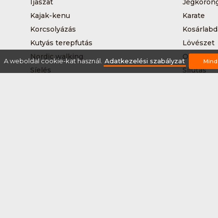
Íjászat
Jégkoron
Kajak-kenu
Karate
Korcsolyázás
Kosárlabd
Kutyás terepfutás
Lövészet
Nordic walking
Országúti
A weboldal cookie-kat használ.
Adatkezelési szabályzat
Mind
Síelés
Sífutás
Sítúra
Streetball
Tájkerékpár
Tánc
Teqball
Terepfutá
Úszás
Via-ferrat
Vizilabda
Vizitúra
Rólunk
Szervezőknek / Egyesületeknek
Marke
Adatkezelési szabályzat
Általános Szerződési Fel