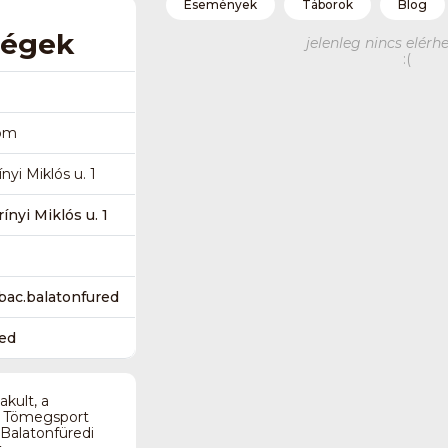
Események
Táborok
Blog
ségek
jelenleg nincs elérhe
:(
com
yi Miklós u. 1
ínyi Miklós u. 1
ac.balatonfured
red
kult, a
ub Tömegsport
Balatonfüredi