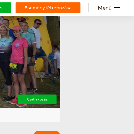
Menü
s
Esemény létrehozása
Csatlakozás