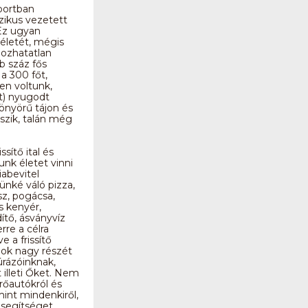
portban
zikus vezetett
Ez ugyan
életét, mégis
ozhatatlan
b száz fős
a 300 főt,
en voltunk,
t) nyugodt
önyörű tájon és
szik, talán még
sítő ital és
unk életet vinni
iabevitel
ünké váló pizza,
sz, pogácsa,
os kenyér,
ítő, ásványvíz
rre a célra
ve a frissítő
ok nagy részét
úrázóinknak,
illeti Őket. Nem
rőautókról és
mint mindenkiről,
 segítséget