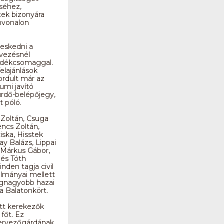
séhez,
tek bizonyára
nvonalon
veskedni a
vezésnél
jándékcsomaggal.
elajánlások
ordult már az
umi javító
rdő-belépőjegy,
t póló.
Zoltán, Csuga
ncs Zoltán,
ska, Hisstek
ay Balázs, Lippai
 Márkus Gábor,
 és Tóth
nden tagja civil
ulmányai mellett
egnagyobb hazai
 Balatonkört.
tt kerekezők
főt. Ez
ervezőgárdának