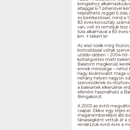
bringáshoz alkalmazkodva
átlaggal 6-7 pihenővel k
teljesíthető reggel 6 órás 
es beérkezéssel, mind a 1
83 éves korosztály számá
van, volt és reméljük lesz i
túra alkalmával a 83 éves
km -t tekert le!
Az első túrák még főúton,
biztosítással voltak szerv
utóbbi időben – 2004-től 
költségvetés miatt bekén
Balatont megkerülő kerék
ennek minősége – néhol te
hagy kívánnivalót maga u
néhány helyen nagyon oda 
szervezőknek és résztve
a balesetek elkerülése é
ellenére használható a Ba
Bringakörút.
A 2003-as évtől megválto
csapat. Ekkor egy teljes
magánemberekből álló ba
társaságként vettük át a 
rendezzük évről évre a 