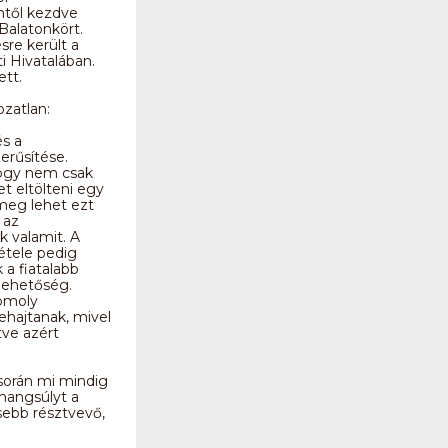
ntől kezdve
Balatonkört.
re került a
i Hivatalában.
ett.
ozatlan:
s a
rűsítése.
ogy nem csak
t eltölteni egy
 meg lehet ezt
 az
k valamit. A
étele pedig
 a fiatalabb
lehetőség.
komoly
ehajtanak, mivel
tve azért
során mi mindig
hangsúlyt a
ebb résztvevő,