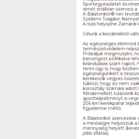
Sportegyesületet és inne
ismét önállóan szervezi a 
A Balatonkör® név levédés
Szellemi Tulajdon Nemzet
A túra helyszíne Zamárdi l
Célunk a kezdetektől vált
Az egészséges életmód é
természetvédelem népsze
Próbáljuk megmutatni, h
benzingőzt pöfékelve lehe
kirándulásra szánt napot,
tenni úgy is, hogy közben
egészségünkért is teszün
kerekezők vegyes összet
tükrözi, hogy ez nem csak
korosztály számára adott 
Mindemellett túrázóink 
sportteljesítményt is végr
206 km kerékpárral teljesí
figyelemre méltó.
A Balatonkör szervezése 
a minőségre helyezzük a 
mennyiség helyett (keves
jobb ellátás).