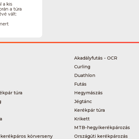
 a kis
orán a túra
évé vált:
mert
Akadályfutás - OCR
Curling
Duathlon
Futás
ékpár túra
Hegymászás
g
Jégtánc
Kerékpár túra
a
Krikett
MTB-hegyikerékpározás
 kerékpáros körverseny
Országúti kerékpározás