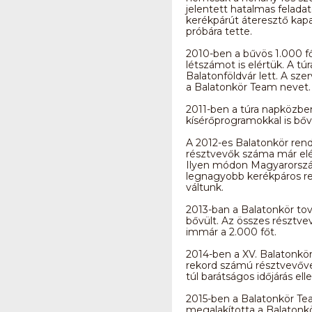
jelentett hatalmas feladat
kerékpárút áteresztő kapa
próbára tette.
2010-ben a bűvös 1.000 f
létszámot is elértük. A tú
Balatonföldvár lett. A sze
a Balatonkör Team nevet.
2011-ben a túra napközbe
kísérőprogramokkal is bőv
A 2012-es Balatonkör ren
résztvevők száma már elér
Ilyen módon Magyarorszá
legnagyobb kerékpáros 
váltunk.
2013-ban a Balatonkör tov
bővült. Az összes résztve
immár a 2.000 főt.
2014-ben a XV. Balatonkö
rekord számú résztvevővel
túl barátságos időjárás ell
2015-ben a Balatonkör T
megalakította a Balatonk