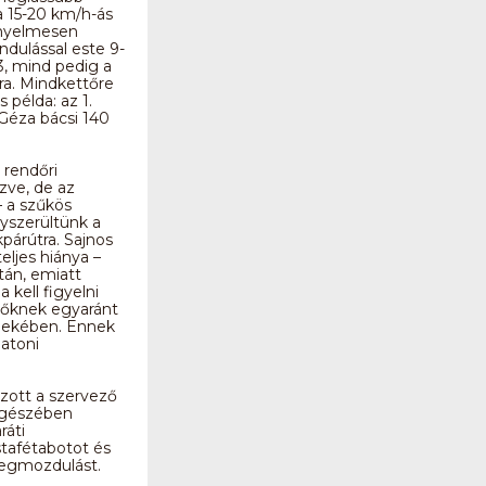
 15-20 km/h-ás
ényelmesen
indulással este 9-
3, mind pedig a
ra. Mindkettőre
s példa: az 1.
 Géza bácsi 140
 rendőri
ezve, de az
– a szűkös
yszerültünk a
párútra. Sajnos
ljes hiánya –
tán, emiatt
kell figyelni
vőknek egyaránt
rdekében. Ennek
latoni
zott a szervező
 egészében
ráti
stafétabotot és
megmozdulást.