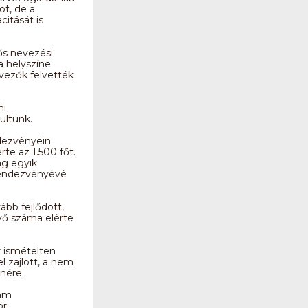
ot, de a
citását is
ős nevezési
ra helyszíne
rvezők felvették
ni
ültünk.
dezvényein
te az 1.500 főt.
g egyik
rendezvényévé
ább fejlődött,
vő száma elérte
r ismételten
 zajlott, a nem
enére.
eam
ör