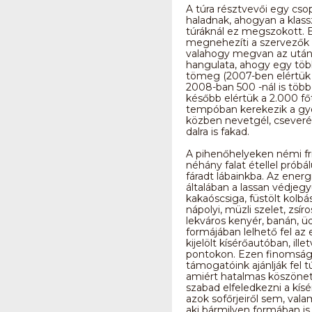
A túra résztvevői egy cso
haladnak, ahogyan a klass
túráknál ez megszokott. 
megnehezíti a szervezők 
valahogy megvan az után
hangulata, ahogy egy töb
tömeg (2007-ben elértük 
2008-ban 500 -nál is több
később elértük a 2.000 fő
tempóban kerekezik a gy
közben nevetgél, cseveré
dalra is fakad.
A pihenőhelyeken némi fris
néhány falat étellel próbál
fáradt lábainkba. Az energ
általában a lassan védjegy
kakaóscsiga, füstölt kolbá
nápolyi, müzli szelet, zsír
lekváros kenyér, banán, üd
formájában lelhető fel az e
kijelölt kísérőautóban, illet
pontokon. Ezen finomság
támogatóink ajánlják fel t
amiért hatalmas köszönet 
szabad elfeledkezni a kísé
azok sofőrjeiről sem, vala
aki bármilyen formában is