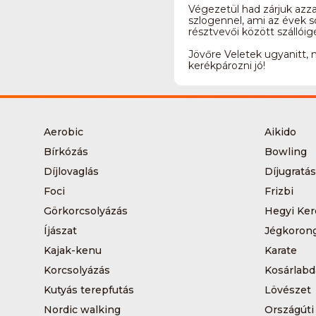
Végezetül had zárjuk azzal
szlogennel, ami az évek s
résztvevői között szállóig
Jövőre Veletek ugyanitt, 
kerékpározni jó!
Aerobic
Aikido
Bírkózás
Bowling
Díjlovaglás
Díjugratás
Foci
Frizbi
Görkorcsolyázás
Hegyi Ker
Íjászat
Jégkoron
Kajak-kenu
Karate
Korcsolyázás
Kosárlabd
Kutyás terepfutás
Lövészet
Nordic walking
Országúti