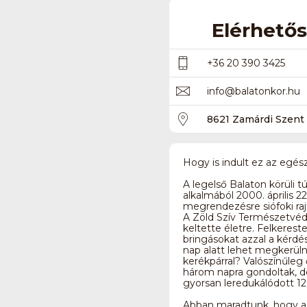
Elérhető
+36 20 390 3425
info
@
balatonkor.hu
8621 Zamárdi Szent I
Hogy is indult ez az egés
A legelső Balaton körüli t
alkalmából 2000. április 22
megrendezésre siófoki rajt
A Zöld Szív Természetv
keltette életre. Felkerest
bringásokat azzal a kérdé
nap alatt lehet megkerüln
kerékpárral? Valószínűleg 
három napra gondoltak, d
gyorsan leredukálódott 12-
Abban maradtunk, hogy a