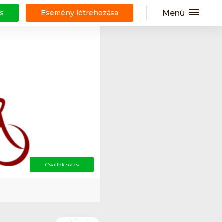
Menü
s
Esemény létrehozása
Csatlakozás