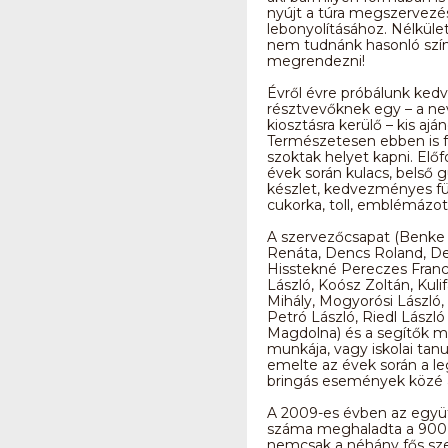
nyújt a túra megszervezé
lebonyolításához. Nélküle
nem tudnánk hasonló szí
megrendezni!
Évről évre próbálunk ked
résztvevőknek egy – a ne
kiosztásra kerülő – kis a
Természetesen ebben is f
szoktak helyet kapni. Előf
évek során kulacs, belső g
készlet, kedvezményes fü
cukorka, toll, emblémázot
A szervezőcsapat (Benke 
Renáta, Dencs Roland, De
Hisstekné Pereczes Franci
László, Koósz Zoltán, Kulif
Mihály, Mogyorósi László,
Petró László, Riedl László
Magdolna) és a segítők mi
munkája, vagy iskolai tan
emelte az évek során a l
bringás események közé a
A 2009-es évben az együ
száma meghaladta a 900 
nemcsak a néhány fős sz