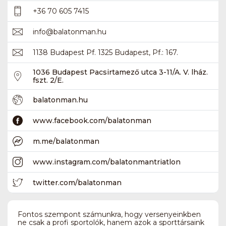
+36 70 605 7415
info
@
balatonman.hu
1138 Budapest Pf. 1325 Budapest, Pf.: 167.
1036 Budapest Pacsirtamező utca 3-11/A. V. lház.
fszt. 2/E.
balatonman.hu
www.facebook.com/balatonman
m.me/balatonman
www.instagram.com/balatonmantriatlon
twitter.com/balatonman
Fontos szempont számunkra, hogy versenyeinkben
ne csak a profi sportolók, hanem azok a sporttársaink