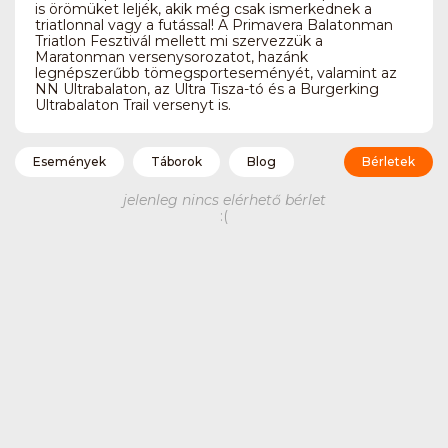
is örömüket leljék, akik még csak ismerkednek a
triatlonnal vagy a futással! A Primavera Balatonman
Triatlon Fesztivál mellett mi szervezzük a
Maratonman versenysorozatot, hazánk
legnépszerűbb tömegsporteseményét, valamint az
NN Ultrabalaton, az Ultra Tisza-tó és a Burgerking
Ultrabalaton Trail versenyt is.
Események
Táborok
Blog
Bérletek
jelenleg nincs elérhető bérlet
:(