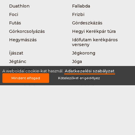
Duathlon
Fallabda
Foci
Frizbi
Futás
Gördeszkázás
Görkorcsolyázás
Hegyi Kerékpár túra
Hegymászás
Időfutam kerékpáros
verseny
Íjászat
Jégkorong
Jégtánc
Jóga
Kajak-kenu
Karate
A weboldal cookie-kat használ.
Adatkezelési szabályzat
Kerékpár túra
Kézilabda
Mindent elfogad
Kötelezőket engedélyez
Korcsolyázás
Kosárlabda
Krikett
Kung-fu
Kutyás terepfutás
Lövészet
MTB-
Műkorcsolya
hegyikerékpározás
Nordic walking
Országúti kerékpáros
körverseny