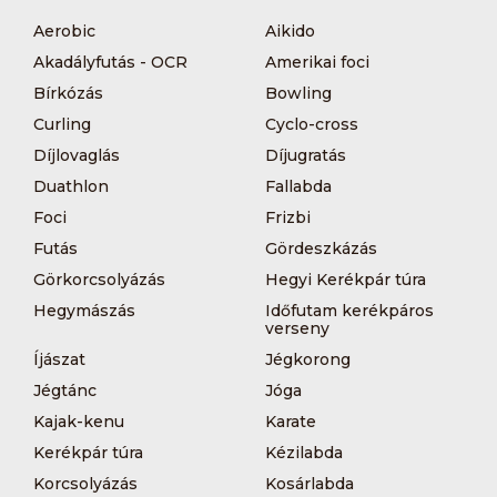
Aerobic
Aikido
Akadályfutás - OCR
Amerikai foci
Bírkózás
Bowling
Curling
Cyclo-cross
Díjlovaglás
Díjugratás
Duathlon
Fallabda
Foci
Frizbi
Futás
Gördeszkázás
Görkorcsolyázás
Hegyi Kerékpár túra
Hegymászás
Időfutam kerékpáros
verseny
Íjászat
Jégkorong
Jégtánc
Jóga
Kajak-kenu
Karate
Kerékpár túra
Kézilabda
Korcsolyázás
Kosárlabda