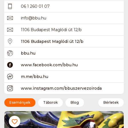
06 1 260 01 07
info
@
bbu.hu
1106 Budapest Maglódi út 12/b
1106 Budapest Maglódi út 12/b
bbu.hu
www.facebook.com/bbu.hu
m.me/bbu.hu
www.instagram.com/bbuszervezoiroda
Események
Táborok
Blog
Bérletek