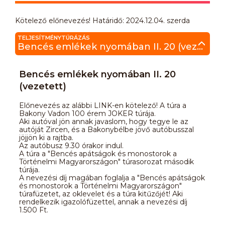
Kötelező előnevezés! Határidő: 2024.12.04. szerda
TELJESÍTMÉNYTÚRÁZÁS
Bencés emlékek nyomában II. 20 (vezetett)
Bencés emlékek nyomában II. 20
(vezetett)
Előnevezés az alábbi LINK-en kötelező! A túra a
Bakony Vadon 100 érem JOKER túrája.
Aki autóval jön annak javaslom, hogy tegye le az
autóját Zircen, és a Bakonybélbe jövő autóbusszal
jöjjön ki a rajtba.
Az autóbusz 9.30 órakor indul.
A túra a "Bencés apátságok és monostorok a
Történelmi Magyarországon" túrasorozat második
túrája.
A nevezési díj magában foglalja a "Bencés apátságok
és monostorok a Történelmi Magyarországon"
túrafüzetet, az oklevelet és a túra kitűzőjét! Aki
rendelkezik igazolófüzettel, annak a nevezési díj
1.500 Ft.