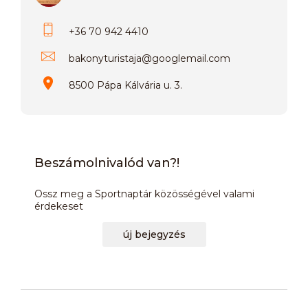
+36 70 942 4410
bakonyturistaja
@
googlemail.com
8500 Pápa Kálvária u. 3.
Beszámolnivalód van?!
Ossz meg a Sportnaptár közösségével valami
érdekeset
új bejegyzés