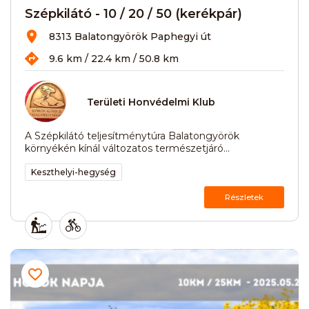
Szépkilátó - 10 / 20 / 50 (kerékpár)
8313 Balatongyörök Paphegyi út
9.6 km / 22.4 km / 50.8 km
Területi Honvédelmi Klub
A Szépkilátó teljesítménytúra Balatongyörök
környékén kínál változatos természetjáró...
Keszthelyi-hegység
Részletek