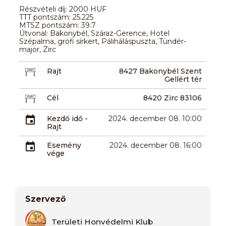
Részvételi díj: 2000 HUF
TTT pontszám: 25.225
MTSZ pontszám: 39.7
Útvonal: Bakonybél, Száraz-Gerence, Hotel
Szépalma, grófi sírkert, Páliháláspuszta, Tündér-
major, Zirc
Rajt
8427 Bakonybél Szent
Gellért tér
Cél
8420 Zirc 83106
Kezdő idő -
2024. december 08. 10:00
Rajt
Esemény
2024. december 08. 16:00
vége
Szervező
Területi Honvédelmi Klub