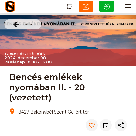
vissza
az esemény már lejárt
2024. december 08.
vasárnap 10:00 - 16:00
Bencés emlékek
nyomában II. - 20
(vezetett)
8427 Bakonybél Szent Gellért tér