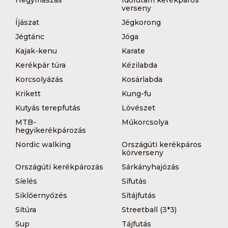
Hegymászás
Időfutam kerékpáros
verseny
Íjászat
Jégkorong
Jégtánc
Jóga
Kajak-kenu
Karate
Kerékpár túra
Kézilabda
Korcsolyázás
Kosárlabda
Krikett
Kung-fu
Kutyás terepfutás
Lövészet
MTB-
Műkorcsolya
hegyikerékpározás
Nordic walking
Országúti kerékpáros
körverseny
Országúti kerékpározás
Sárkányhajózás
Síelés
Sífutás
Siklőernyőzés
Sítájfutás
Sítúra
Streetball (3*3)
Sup
Tájfutás