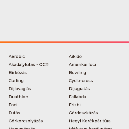
Aerobic
Aikido
Akadályfutás - OCR
Amerikai foci
Bírkózás
Bowling
Curling
Cyclo-cross
Díjlovaglás
Díjugratás
Duathlon
Fallabda
Foci
Frizbi
Futás
Gördeszkázás
Görkorcsolyázás
Hegyi Kerékpár túra