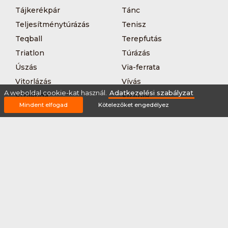
Tájkerékpár
Tánc
Teljesítménytúrázás
Tenisz
Teqball
Terepfutás
Triatlon
Túrázás
Úszás
Via-ferrata
Vitorlázás
Vívás
A weboldal cookie-kat használ.
Adatkezelési szabályzat
Vizilabda
Vizitúra
Mindent elfogad
Kötelezőket engedélyez
Wakeboard
Rólunk
Szervezőknek / Egyesületeknek
Marketing ajánlat
Adatkezelési szabályzat
Általános Szerződési Feltételek