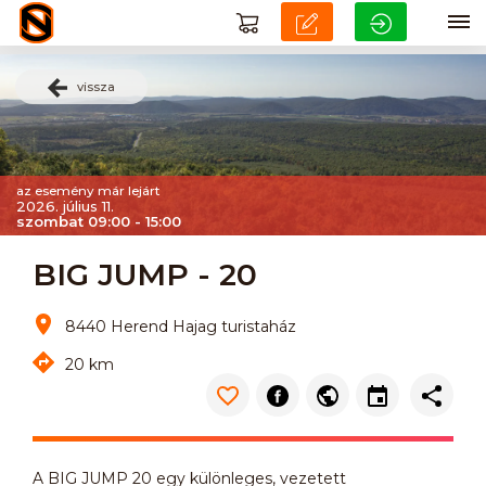
vissza
az esemény már lejárt
2026. július 11.
szombat 09:00 - 15:00
BIG JUMP - 20
8440 Herend Hajag turistaház
20 km
A BIG JUMP 20 egy különleges, vezetett