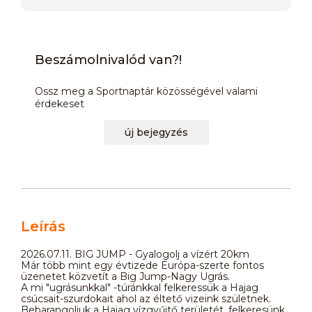
Beszámolnivalód van?!
Ossz meg a Sportnaptár közösségével valami
érdekeset
új bejegyzés
Leírás
2026.07.11. BIG JUMP - Gyalogolj a vízért 20km
Már több mint egy évtizede Európa-szerte fontos
üzenetet közvetít a Big Jump-Nagy Ugrás.
A mi "ugrásunkkal" -túránkkal felkeressük a Hajag
csúcsait-szurdokait ahol az éltető vizeink születnek.
Bebarangoljuk a Hajag vízgyűjtő területét, felkeresünk