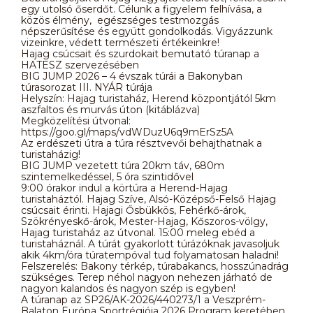
egy utolsó őserdőt. Célunk a figyelem felhívása, a
közös élmény, egészséges testmozgás
népszerűsítése és együtt gondolkodás. Vigyázzunk
vizeinkre, védett természeti értékeinkre!
Hajag csúcsait és szurdokait bemutató túranap a
HATESZ szervezésében
BIG JUMP 2026 – 4 évszak túrái a Bakonyban
túrasorozat III. NYÁR túrája
Helyszín: Hajag turistaház, Herend központjától 5km
aszfaltos és murvás úton (kitáblázva)
Megközelítési útvonal:
https://goo.gl/maps/vdWDuzU6q9mErSz5A
Az erdészeti útra a túra résztvevői behajthatnak a
turistaházig!
BIG JUMP vezetett túra 20km táv, 680m
szintemelkedéssel, 5 óra szintidővel
9:00 órakor indul a körtúra a Herend-Hajag
turistaháztól. Hajag Szíve, Alsó-Középső-Felső Hajag
csúcsait érinti. Hajagi Ősbükkös, Fehérkő-árok,
Szökrényeskő-árok, Mester-Hajag, Kőszoros-völgy,
Hajag turistaház az útvonal. 15:00 meleg ebéd a
turistaháznál. A túrát gyakorlott túrázóknak javasoljuk
akik 4km/óra túratempóval tud folyamatosan haladni!
Felszerelés: Bakony térkép, túrabakancs, hosszúnadrág
szükséges. Terep néhol nagyon nehezen járható de
nagyon kalandos és nagyon szép is egyben!
A túranap az SP26/AK-2026/440273/1 a Veszprém-
Balaton Európa Sportrégiója 2026 Program keretében