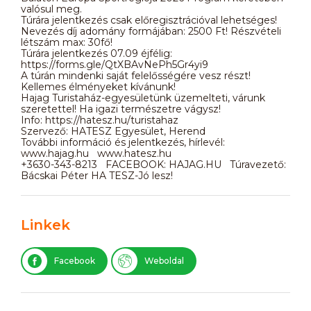
valósul meg.
Túrára jelentkezés csak előregisztrációval lehetséges!
Nevezés díj adomány formájában: 2500 Ft! Részvételi
létszám max: 30fő!
Túrára jelentkezés 07.09 éjfélig:
https://forms.gle/QtXBAvNePh5Gr4yi9
A túrán mindenki saját felelősségére vesz részt!
Kellemes élményeket kívánunk!
Hajag Turistaház-egyesületünk üzemelteti, várunk
szeretettel! Ha igazi természetre vágysz!
Info: https://hatesz.hu/turistahaz
Szervező: HATESZ Egyesület, Herend
További információ és jelentkezés, hírlevél:
www.hajag.hu www.hatesz.hu
+3630-343-8213 FACEBOOK: HAJAG.HU Túravezető:
Bácskai Péter HA TESZ-Jó lesz!
Linkek
Facebook
Weboldal