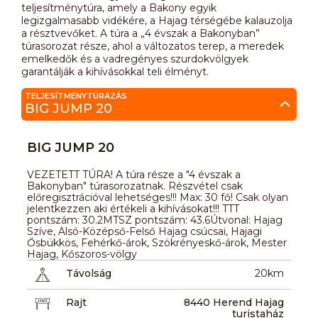
teljesítménytúra, amely a Bakony egyik
legizgalmasabb vidékére, a Hajag térségébe kalauzolja
a résztvevőket. A túra a „4 évszak a Bakonyban”
túrasorozat része, ahol a változatos terep, a meredek
emelkedők és a vadregényes szurdokvölgyek
garantálják a kihívásokkal teli élményt.
TELJESÍTMÉNYTÚRÁZÁS
BIG JUMP 20
BIG JUMP 20
VEZETETT TÚRA! A túra része a "4 évszak a
Bakonyban" túrasorozatnak. Részvétel csak
előregisztrációval lehetséges!!! Max: 30 fő! Csak olyan
jelentkezzen aki értékeli a kihívásokat!!! TTT
pontszám: 30.2MTSZ pontszám: 43.6Útvonal: Hajag
Szíve, Alsó-Középső-Felső Hajag csúcsai, Hajagi
Ősbükkös, Fehérkő-árok, Szökrényeskő-árok, Mester
Hajag, Kőszoros-völgy
Távolság
20km
Rajt
8440 Herend Hajag
turistaház