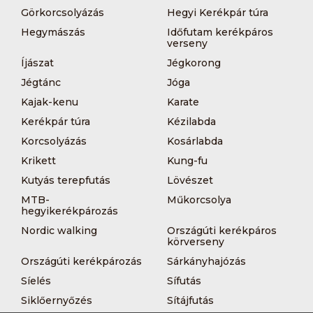
Görkorcsolyázás
Hegyi Kerékpár túra
Hegymászás
Időfutam kerékpáros
verseny
Íjászat
Jégkorong
Jégtánc
Jóga
Kajak-kenu
Karate
Kerékpár túra
Kézilabda
Korcsolyázás
Kosárlabda
Krikett
Kung-fu
Kutyás terepfutás
Lövészet
MTB-
Műkorcsolya
hegyikerékpározás
Nordic walking
Országúti kerékpáros
körverseny
Országúti kerékpározás
Sárkányhajózás
Síelés
Sífutás
Siklőernyőzés
Sítájfutás