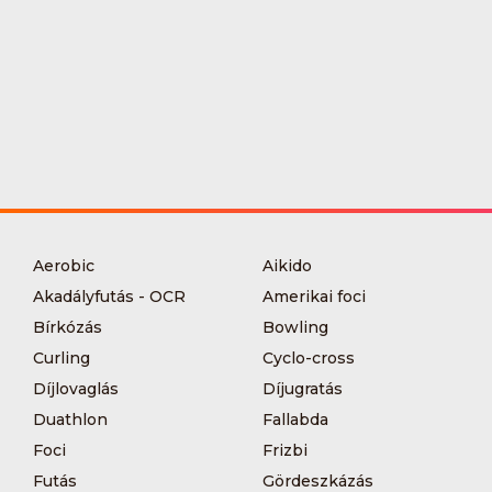
Aerobic
Aikido
Akadályfutás - OCR
Amerikai foci
Bírkózás
Bowling
Curling
Cyclo-cross
Díjlovaglás
Díjugratás
Duathlon
Fallabda
Foci
Frizbi
Futás
Gördeszkázás