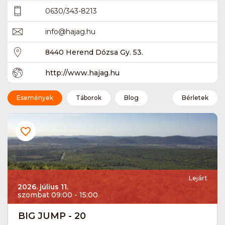
0630/343-8213
info
@
hajag.hu
8440 Herend Dózsa Gy. 53.
http://www.hajag.hu
Események
Táborok
Blog
Bérletek
Lejárt
2026. július 11.
szombat 09:00 - 15:00
BIG JUMP - 20