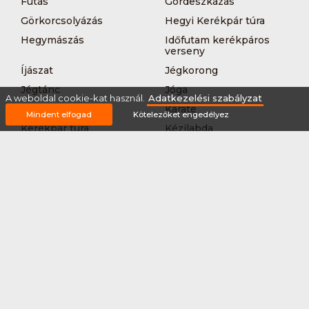
Futás
Gördeszkázás
Görkorcsolyázás
Hegyi Kerékpár túra
Hegymászás
Időfutam kerékpáros
verseny
Íjászat
Jégkorong
Jégtánc
Jóga
A weboldal cookie-kat használ.
Adatkezelési szabályzat
Kajak-kenu
Karate
Mindent elfogad
Kötelezőket engedélyez
Kerékpár túra
Kézilabda
Korcsolyázás
Kosárlabda
Krikett
Kung-fu
Kutyás terepfutás
Lövészet
MTB-
Műkorcsolya
hegyikerékpározás
Nordic walking
Országúti kerékpáros
körverseny
Országúti kerékpározás
Sárkányhajózás
Síelés
Sífutás
Siklőernyőzés
Sítájfutás