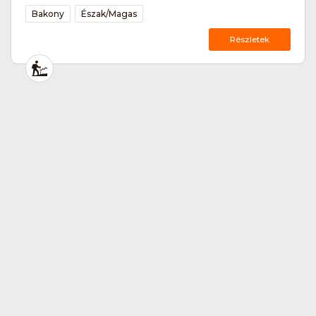
Bakony
Észak/Magas
Részletek