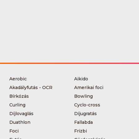
Aerobic
Aikido
Akadályfutás - OCR
Amerikai foci
Bírkózás
Bowling
Curling
Cyclo-cross
Díjlovaglás
Díjugratás
Duathlon
Fallabda
Foci
Frizbi