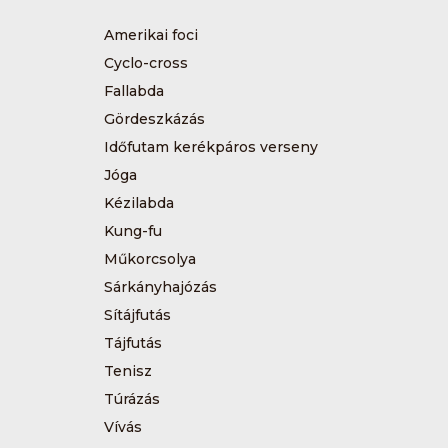
Amerikai foci
Cyclo-cross
Fallabda
Gördeszkázás
Időfutam kerékpáros verseny
Jóga
Kézilabda
Kung-fu
Műkorcsolya
Sárkányhajózás
Sítájfutás
Tájfutás
Tenisz
Túrázás
Vívás