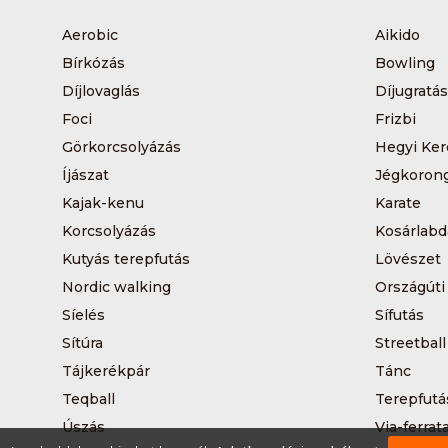
Aerobic
Aikido
Bírkózás
Bowling
Díjlovaglás
Díjugratás
Foci
Frizbi
Görkorcsolyázás
Hegyi Ker
Íjászat
Jégkoron
Kajak-kenu
Karate
Korcsolyázás
Kosárlabd
Kutyás terepfutás
Lövészet
Nordic walking
Országúti
Síelés
Sífutás
Sítúra
Streetball
Tájkerékpár
Tánc
Teqball
Terepfutá
Úszás
Via-ferrat