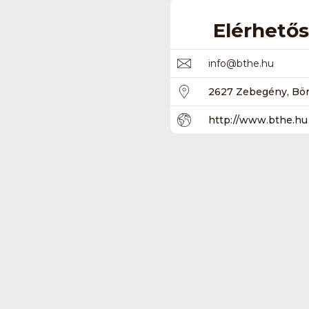
Elérhető
info
@
bthe.hu
2627 Zebegény, Bör
http://www.bthe.hu