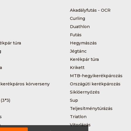
Akadályfutás - OCR
Curling
Duathlon
Futás
ékpár túra
Hegymászás
g
Jégtánc
Kerékpár túra
a
Krikett
MTB-hegyikerékpározás
 kerékpáros körverseny
Országúti kerékpározás
Siklőernyőzés
 (3*3)
Sup
Teljesítménytúrázás
s
Triatlon
a
Vitorlázás