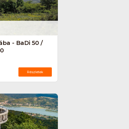
ba - BaDi 50 /
10
Részletek