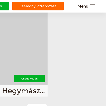
Menü
s
Esemény létrehozása
Csatlakozás
Börzsöny Természetbarát és Hegymászó Egyesület (BTHE)