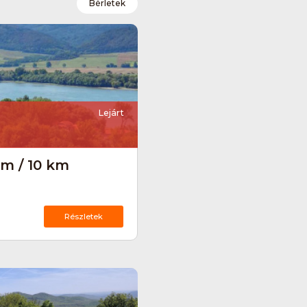
Bérletek
Lejárt
km / 10 km
Részletek