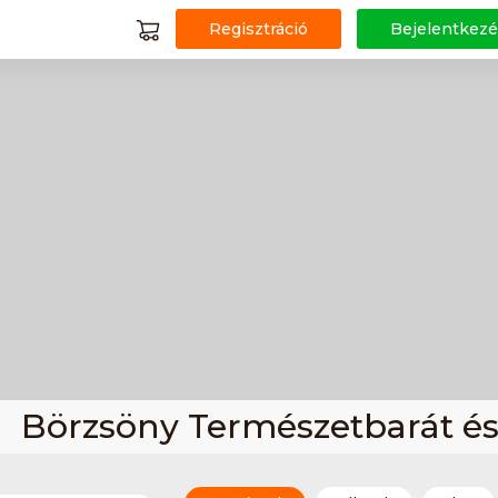
Regisztráció
Bejelentkezé