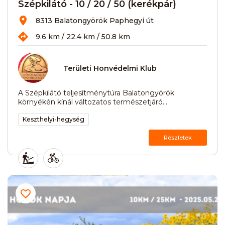
Szépkilátó - 10 / 20 / 50 (kerékpár)
8313 Balatongyörök Paphegyi út
9.6 km / 22.4 km / 50.8 km
Területi Honvédelmi Klub
A Szépkilátó teljesítménytúra Balatongyörök
környékén kínál változatos természetjáró...
Keszthelyi-hegység
Részletek