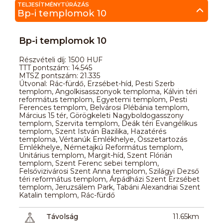
TELJESÍTMÉNYTÚRÁZÁS
Bp-i templomok 10
Bp-i templomok 10
Részvételi díj: 1500 HUF
TTT pontszám: 14.545
MTSZ pontszám: 21.335
Útvonal: Rác-fürdő, Erzsébet-híd, Pesti Szerb
templom, Angolkisasszonyok temploma, Kálvin téri
református templom, Egyetemi templom, Pesti
Ferences templom, Belvárosi Plébánia templom,
Március 15 tér, Görögkeleti Nagyboldogasszony
templom, Szervita templom, Deák téri Evangélikus
templom, Szent István Bazilika, Hazatérés
temploma, Vértanúk Emlékhelye, Összetartozás
Emlékhelye, Németajkú Református templom,
Unitárius templom, Margit-híd, Szent Flórián
templom, Szent Ferenc sebei templom,
Felsővizivárosi Szent Anna templom, Szilágyi Dezső
téri református templom, Árpádházi Szent Erzsébet
templom, Jeruzsálem Park, Tabáni Alexandriai Szent
Katalin templom, Rác-fürdő
Távolság
11.65km