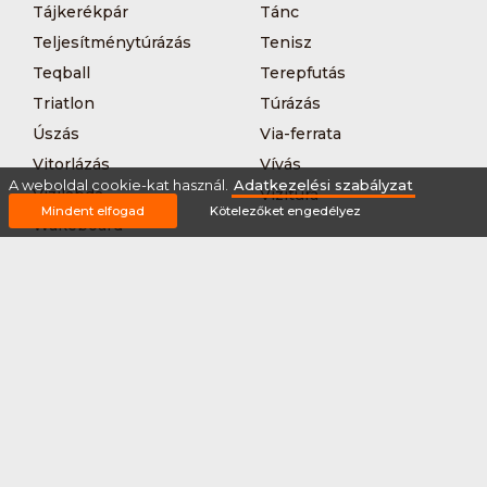
Tájkerékpár
Tánc
Teljesítménytúrázás
Tenisz
Teqball
Terepfutás
Triatlon
Túrázás
Úszás
Via-ferrata
Vitorlázás
Vívás
A weboldal cookie-kat használ.
Adatkezelési szabályzat
Vizilabda
Vizitúra
Mindent elfogad
Kötelezőket engedélyez
Wakeboard
Rólunk
Szervezőknek / Egyesületeknek
Marketing ajánlat
Adatkezelési szabályzat
Általános Szerződési Feltételek
Impresszum
Bővítmények
Partnereink