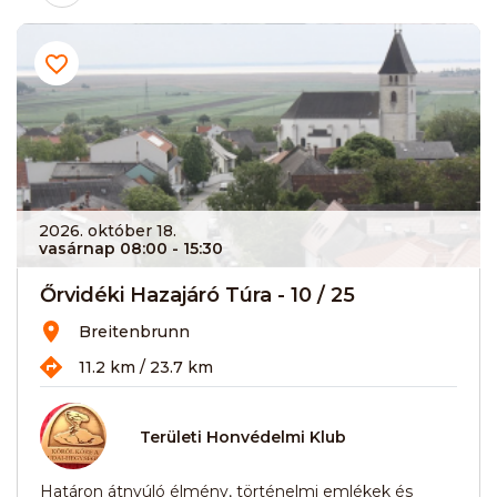
2026. október 18.
vasárnap 08:00
- 15:30
Őrvidéki Hazajáró Túra - 10 / 25
Breitenbrunn
11.2 km / 23.7 km
Területi Honvédelmi Klub
Határon átnyúló élmény, történelmi emlékek és