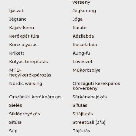
verseny
Íjászat
Jégkorong
Jégtánc
Jóga
Kajak-kenu
Karate
Kerékpár túra
Kézilabda
Korcsolyázás
Kosárlabda
Krikett
Kung-fu
Kutyás terepfutás
Lövészet
MTB-
Műkorcsolya
hegyikerékpározás
Nordic walking
Országúti kerékpáros
körverseny
Országúti kerékpározás
Sárkányhajózás
Síelés
Sífutás
Siklőernyőzés
Sítájfutás
Sítúra
Streetball (3*3)
Sup
Tájfutás