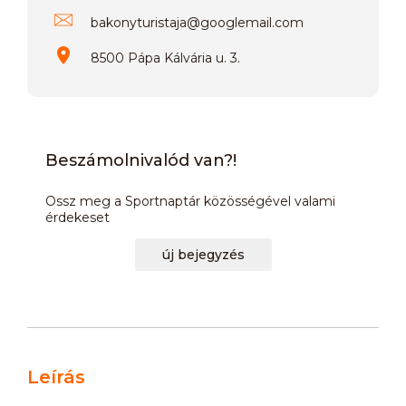
bakonyturistaja
@
googlemail.com
8500 Pápa Kálvária u. 3.
Beszámolnivalód van?!
Ossz meg a Sportnaptár közösségével valami
érdekeset
új bejegyzés
Leírás