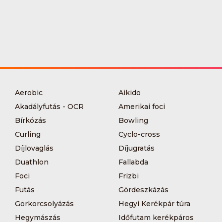
Aerobic
Aikido
Akadályfutás - OCR
Amerikai foci
Bírkózás
Bowling
Curling
Cyclo-cross
Díjlovaglás
Díjugratás
Duathlon
Fallabda
Foci
Frizbi
Futás
Gördeszkázás
Görkorcsolyázás
Hegyi Kerékpár túra
Hegymászás
Időfutam kerékpáros