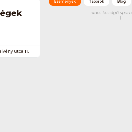
Események
Táborok
Blog
ségek
nincs közelgő spor
:(
lvény utca 11.