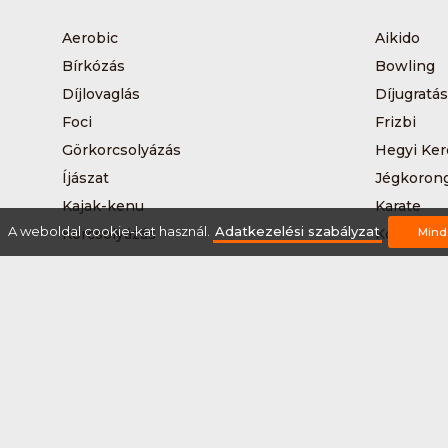
Aerobic
Aikido
Bírkózás
Bowling
Díjlovaglás
Díjugratás
Foci
Frizbi
Görkorcsolyázás
Hegyi Ker
Íjászat
Jégkoron
Kajak-kenu
Karate
A weboldal cookie-kat használ.
Adatkezelési szabályzat
Korcsolyázás
Kosárlabd
Mind
Kutyás terepfutás
Lövészet
Nordic walking
Országúti
Síelés
Sífutás
Sítúra
Streetball
Tájkerékpár
Tánc
Teqball
Terepfutá
Úszás
Via-ferrat