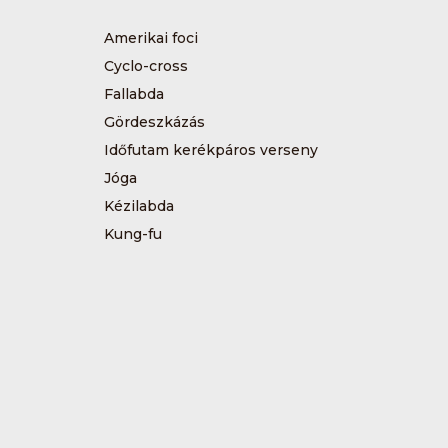
Amerikai foci
Cyclo-cross
Fallabda
Gördeszkázás
Időfutam kerékpáros verseny
Jóga
Kézilabda
Kung-fu
Műkorcsolya
Sárkányhajózás
Sítájfutás
Tájfutás
Tenisz
Túrázás
Vívás