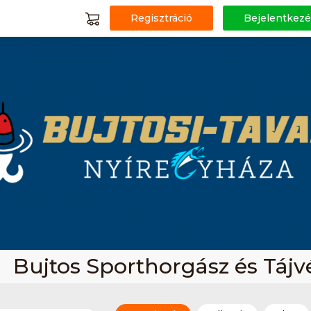
Regisztráció
Bejelentkezé