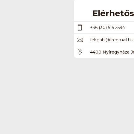
Elérhető
+36 (30) 515 2594
fekgabi
@
freemail.hu
4400 Nyíregyháza Je