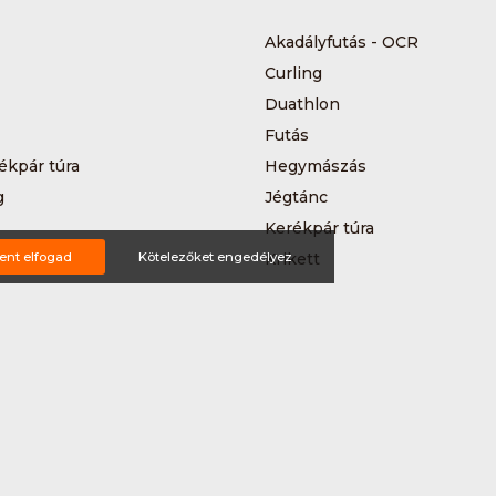
Akadályfutás - OCR
Curling
Duathlon
Futás
ékpár túra
Hegymászás
g
Jégtánc
Kerékpár túra
a
ent elfogad
Kötelezőket engedélyez
Krikett
MTB-hegyikerékpározás
 kerékpáros körverseny
Országúti kerékpározás
Siklőernyőzés
 (3*3)
Sup
Teljesítménytúrázás
s
Triatlon
a
Vitorlázás