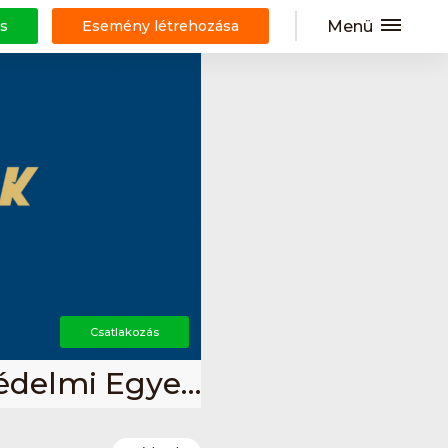
Menü
s
Esemény létrehozása
Csatlakozás
Bujtos Sporthorgász és Tájvédelmi Egyesület