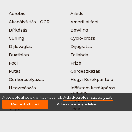
Aerobic
Aikido
Akadályfutás - OCR
Amerikai foci
Bírkózás
Bowling
Curling
Cyclo-cross
Díjlovaglás
Díjugratás
Duathlon
Fallabda
Foci
Frizbi
Futás
Gördeszkázás
Görkorcsolyázás
Hegyi Kerékpár túra
Hegymászás
Időfutam kerékpáros
verseny
A weboldal cookie-kat használ.
Adatkezelési szabályzat
Íjászat
Jégkorong
Mindent elfogad
Kötelezőket engedélyez
Jégtánc
Jóga
Kajak-kenu
Karate
Kerékpár túra
Kézilabda