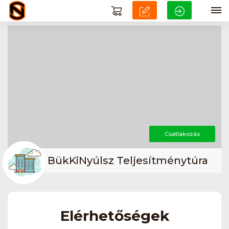
Csatlakozás
BükKiNyúlsz Teljesítménytúra
Elérhetőségek