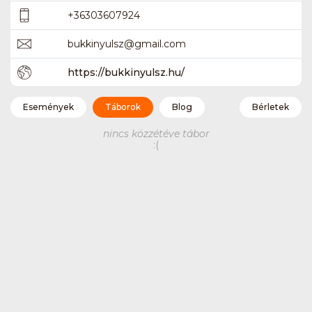
+36303607924
bukkinyulsz
@
gmail.com
https://bukkinyulsz.hu/
Események
Táborok
Blog
Bérletek
nincs közzétéve tábor
:(