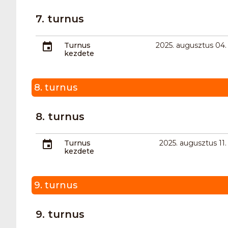
7. turnus
Turnus
2025. augusztus 04.
kezdete
8. turnus
8. turnus
Turnus
2025. augusztus 11.
kezdete
9. turnus
9. turnus