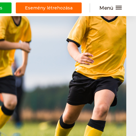
Menü
s
Esemény létrehozása