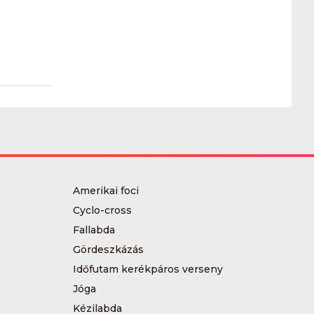
Amerikai foci
Cyclo-cross
Fallabda
Gördeszkázás
Időfutam kerékpáros verseny
Jóga
Kézilabda