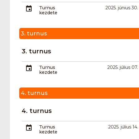
Turnus
2025. június 30.
kezdete
3. turnus
3. turnus
Turnus
2025. július 07.
kezdete
4. turnus
4. turnus
Turnus
2025. július 14.
kezdete