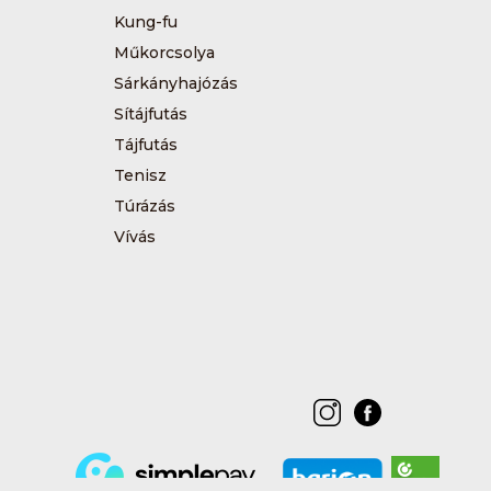
Kung-fu
Műkorcsolya
Sárkányhajózás
Sítájfutás
Tájfutás
Tenisz
Túrázás
Vívás