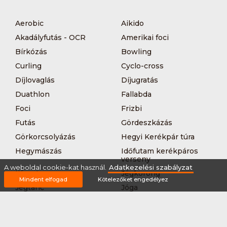
Aerobic
Aikido
Akadályfutás - OCR
Amerikai foci
Bírkózás
Bowling
Curling
Cyclo-cross
Díjlovaglás
Díjugratás
Duathlon
Fallabda
Foci
Frizbi
Futás
Gördeszkázás
Görkorcsolyázás
Hegyi Kerékpár túra
Hegymászás
Időfutam kerékpáros
verseny
A weboldal cookie-kat használ.
Adatkezelési szabályzat
Íjászat
Jégkorong
Mindent elfogad
Kötelezőket engedélyez
Jégtánc
Jóga
Kajak-kenu
Karate
Kerékpár túra
Kézilabda