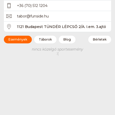
+36 (70) 512 1204
tabor
@
funside.hu
1121 Budapest TÜNDÉR LÉPCSŐ 2/A. I.em. 3.ajtó
Események
Táborok
Blog
Bérletek
nincs közelgő sportesemény
:(