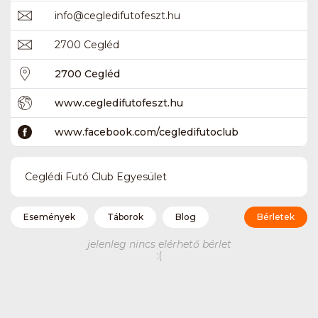
info
@
cegledifutofeszt.hu
2700 Cegléd
2700 Cegléd
www.cegledifutofeszt.hu
www.facebook.com/cegledifutoclub
Ceglédi Futó Club Egyesület
Események
Táborok
Blog
Bérletek
jelenleg nincs elérhető bérlet
:(