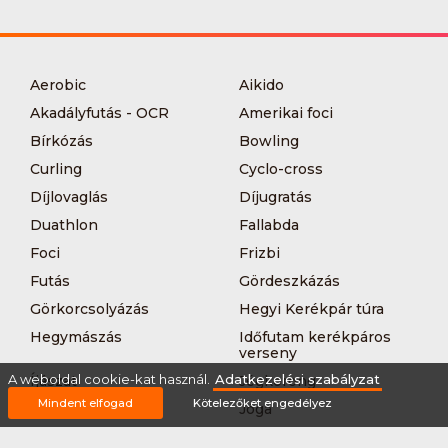
Aerobic
Aikido
Akadályfutás - OCR
Amerikai foci
Bírkózás
Bowling
Curling
Cyclo-cross
Díjlovaglás
Díjugratás
Duathlon
Fallabda
Foci
Frizbi
Futás
Gördeszkázás
Görkorcsolyázás
Hegyi Kerékpár túra
Hegymászás
Időfutam kerékpáros
verseny
A weboldal cookie-kat használ.
Adatkezelési szabályzat
Íjászat
Jégkorong
Mindent elfogad
Kötelezőket engedélyez
Jégtánc
Jóga
Kajak-kenu
Karate