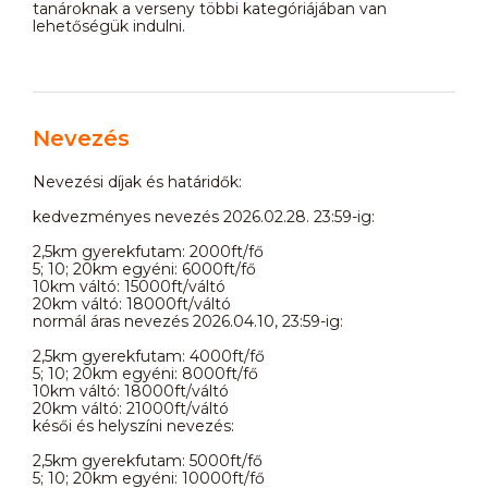
tanároknak a verseny többi kategóriájában van
lehetőségük indulni.
Nevezés
Nevezési díjak és határidők:
kedvezményes nevezés 2026.02.28. 23:59-ig:
2,5km gyerekfutam: 2000ft/fő
5; 10; 20km egyéni: 6000ft/fő
10km váltó: 15000ft/váltó
20km váltó: 18000ft/váltó
normál áras nevezés 2026.04.10, 23:59-ig:
2,5km gyerekfutam: 4000ft/fő
5; 10; 20km egyéni: 8000ft/fő
10km váltó: 18000ft/váltó
20km váltó: 21000ft/váltó
késői és helyszíni nevezés:
2,5km gyerekfutam: 5000ft/fő
5; 10; 20km egyéni: 10000ft/fő