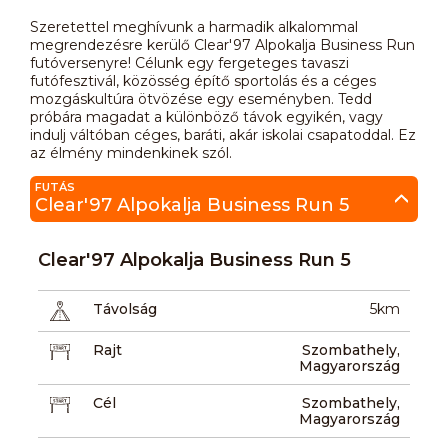
Szeretettel meghívunk a harmadik alkalommal
megrendezésre kerülő Clear'97 Alpokalja Business Run
futóversenyre! Célunk egy fergeteges tavaszi
futófesztivál, közösség építő sportolás és a céges
mozgáskultúra ötvözése egy eseményben. Tedd
próbára magadat a különböző távok egyikén, vagy
indulj váltóban céges, baráti, akár iskolai csapatoddal. Ez
az élmény mindenkinek szól.
FUTÁS
Clear'97 Alpokalja Business Run 5
Clear'97 Alpokalja Business Run 5
Távolság
5km
Rajt
Szombathely,
Magyarország
Cél
Szombathely,
Magyarország