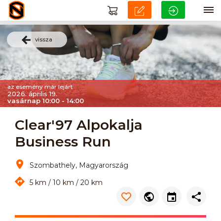
vissza
az esemény már lejárt
2026. április 19.
vasárnap 10:00 - 14:00
Clear'97 Alpokalja
Business Run
Szombathely, Magyarország
5 km / 10 km / 20 km