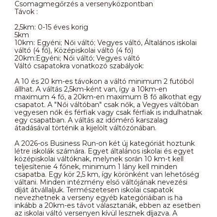
Csomagmegőrzés a versenyközpontban
Távok :
2,5km: 0-15 éves korig
5km
10km: Egyéni; Női váltó; Vegyes váltó, Általános iskolai
váltó (4 fő), Középiskolai váltó (4 fő)
20km:Egyéni; Női váltó; Vegyes váltó
Váltó csapatokra vonatkozó szabályok:
A 10 és 20 km-es távokon a váltó minimum 2 futóból
állhat. A váltás 2,5km-ként van, így a 10km-en
maximum 4 fő, a 20km-en maximum 8 fő alkothat egy
csapatot. A "Női váltóban" csak nők, a Vegyes váltóban
vegyesen nők és férfiak vagy csak férfiak is indulhatnak
egy csapatban. A váltás az időmérő karszalag
átadásával történik a kijelölt váltózónában.
A 2026-os Business Run-on két új kategóriát hoztunk
létre iskolák számára. Egyet általános iskolai és egyet
középiskolai váltóknak, melynek során 10 km-t kell
teljesítenie 4 főnek, minimum 1 lány kell minden
csapatba. Egy kör 2,5 km, így körönként van lehetőség
váltani. Minden intézmény első váltójának nevezési
díját átvállaljuk. Természetesen iskolai csapatok
nevezhetnek a verseny egyéb kategóriáiban is ha
inkább a 20km-es távot választanák, ebben az esetben
az iskolai váltó versenyen kívül lesznek díjazva. A