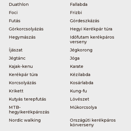
Duathlon
Fallabda
Foci
Frizbi
Futás
Gördeszkázás
Görkorcsolyázás
Hegyi Kerékpár túra
Hegymászás
Időfutam kerékpáros
verseny
Íjászat
Jégkorong
Jégtánc
Jóga
Kajak-kenu
Karate
Kerékpár túra
Kézilabda
Korcsolyázás
Kosárlabda
Krikett
Kung-fu
Kutyás terepfutás
Lövészet
MTB-
Műkorcsolya
hegyikerékpározás
Nordic walking
Országúti kerékpáros
körverseny