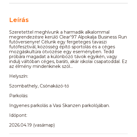
Leírás
Szeretettel meghívunk a harmadik alkalommal
megrendezésre kerülő Clear'97 Alpokalja Business Run
futóversenyre! Célunk egy fergeteges tavaszi
futófesztivál, közösség építő sportolás és a céges
mozgáskultúra ötvözése egy eseményben. Tedd
próbára magadat a különböző távok egyikén, vagy
indulj váltóban céges, baráti, akár iskolai csapatoddal. Ez
az élmény mindenkinek szól...
Helyszín:
Szombathely, Csónakázó-tó
Parkolás:
Ingyenes parkolás a Vasi Skanzen parkolójában.
Időpont:
2026.04.19 (vasárnap)