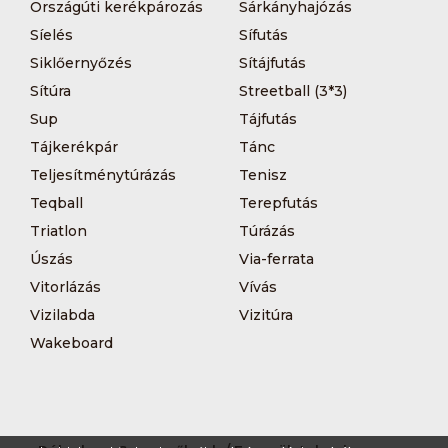
Országúti kerékpározás
Sárkányhajózás
Síelés
Sífutás
Siklőernyőzés
Sítájfutás
Sítúra
Streetball (3*3)
Sup
Tájfutás
Tájkerékpár
Tánc
Teljesítménytúrázás
Tenisz
Teqball
Terepfutás
Triatlon
Túrázás
Úszás
Via-ferrata
Vitorlázás
Vívás
Vizilabda
Vizitúra
Wakeboard