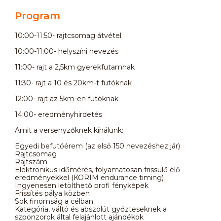
Program
10:00-11:50- rajtcsomag átvétel
10:00-11:00- helyszíni nevezés
11:00- rajt a 2,5km gyerekfutamnak
11:30- rajt a 10 és 20km-t futóknak
12:00- rajt az 5km-en futóknak
14:00- eredményhirdetés
Amit a versenyzőknek kínálunk:
Egyedi befutóérem (az első 150 nevezéshez jár)
Rajtcsomag
Rajtszám
Elektronikus időmérés, folyamatosan frissülő élő
eredményekkel (KORIM endurance timing)
Ingyenesen letölthető profi fényképek
Frissítés pálya közben
Sok finomság a célban
Kategória, váltó és abszolút győzteseknek a
szponzorok által felajánlott ajándékok