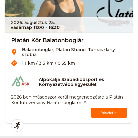
2026. augusztus 23.
vasárnap 11:00
- 16:30
Platán Kör Balatonboglár
Balatonboglár, Platán Strand, Tornászlány
szobra
1.1 km / 3.3 km / 0.55 km
Alpokalja Szabadidősport és
Környezetvédő Egyesület
2026-ben másodszor kerül megrendezésre a Platán
Kör futóverseny Balatonbogláron.A...
Részletek