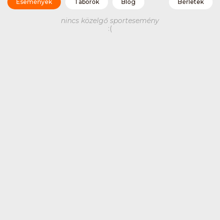
Események
Táborok
Blog
Bérletek
nincs közelgő sportesemény
:(