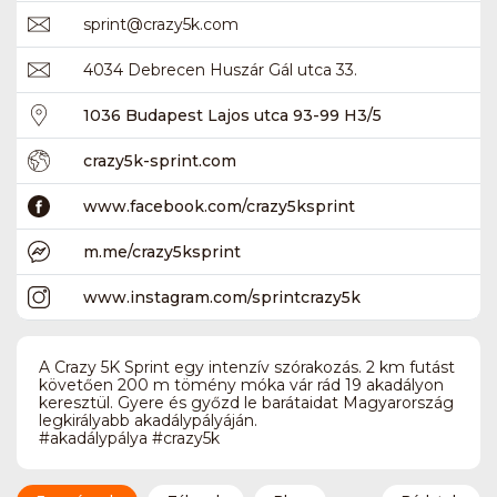
sprint
@
crazy5k.com
4034 Debrecen Huszár Gál utca 33.
1036 Budapest Lajos utca 93-99 H3/5
crazy5k-sprint.com
www.facebook.com/crazy5ksprint
m.me/crazy5ksprint
www.instagram.com/sprintcrazy5k
A Crazy 5K Sprint egy intenzív szórakozás. 2 km futást
követően 200 m tömény móka vár rád 19 akadályon
keresztül. Gyere és győzd le barátaidat Magyarország
legkirályabb akadálypályáján.
#akadálypálya #crazy5k