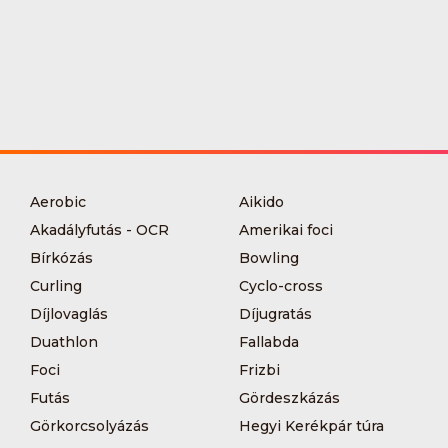
Aerobic
Aikido
Akadályfutás - OCR
Amerikai foci
Bírkózás
Bowling
Curling
Cyclo-cross
Díjlovaglás
Díjugratás
Duathlon
Fallabda
Foci
Frizbi
Futás
Gördeszkázás
Görkorcsolyázás
Hegyi Kerékpár túra